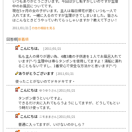
いつもありがとうございます。今回は少し恥ずかしいのですが生理
中のお風呂についてです。
現在5ヶ月の女の子がいます。主人は毎日帰宅が遅くいつも一人で
入れてます。一緒に入るのですが生理がきてしまいました。皆さん
はこんなときどうやっていれてらっしゃいますか？教えて下さい！
|
2011/01/21
の他の相談を見る
回答順
|
新着順
こんにちは。
| 2011/01/21
私も主人の帰りが遅い為、4歳3歳の子供達を１人でお風呂入れて
います(^-^) 生理中は専らタンポンを使用してますよ！湯船に漏れ
ることもないですし、1番安心で安全な方法かと思います(^-^)
ありがとうございます
| 2011/01/21
使ったことがないのでドキドキです・
こんにちは
ゆうゆうさん | 2011/01/21
タンポン使うといいですよ。
できるだけ夫に入れてもらうようにしてますが、どうしてもとい
う時だけ使ってます。
こんにちは
ニモままさん | 2011/01/21
普通に入ってますが、いけないのかしら？