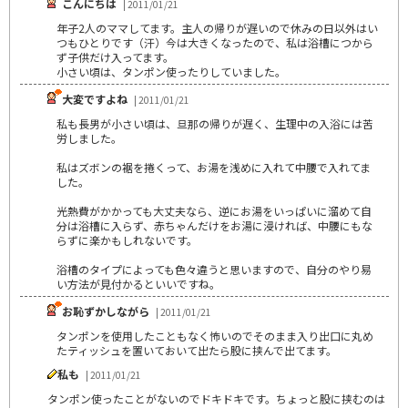
こんにちは
| 2011/01/21
年子2人のママしてます。主人の帰りが遅いので休みの日以外はい
つもひとりです（汗）今は大きくなったので、私は浴槽につから
ず子供だけ入ってます。
小さい頃は、タンポン使ったりしていました。
大変ですよね
| 2011/01/21
私も長男が小さい頃は、旦那の帰りが遅く、生理中の入浴には苦
労しました。
私はズボンの裾を捲くって、お湯を浅めに入れて中腰で入れてま
した。
光熱費がかかっても大丈夫なら、逆にお湯をいっぱいに溜めて自
分は浴槽に入らず、赤ちゃんだけをお湯に浸ければ、中腰にもな
らずに楽かもしれないです。
浴槽のタイプによっても色々違うと思いますので、自分のやり易
い方法が見付かるといいですね。
お恥ずかしながら
| 2011/01/21
タンポンを使用したこともなく怖いのでそのまま入り出口に丸め
たティッシュを置いておいて出たら股に挟んで出てます。
私も
| 2011/01/21
タンポン使ったことがないのでドキドキです。ちょっと股に挟むのは