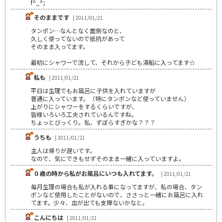
f^_^;
そのままです
| 2011/01/21
タンポン…なんとなく面倒なのと、
久しく使ってないので抵抗があって
そのまま入ってます。
最初にシャワーで流して、それから子ども湯船に入ってます☆
私も
| 2011/01/21
平日は生理でもお風呂に子供を入れていますが
普通に入っています。（特にタンポンなど使っていません）
上がりにシャワーをするくらいですが、
皆様いろいろ工夫されているんですね。
ちょっとびっくり。私、ずぼらすぎかな？？？
うちも
| 2011/01/21
主人は帰りが遅いです。
なので、気にできもせずそのまま一緒に入っていますよ。
０歳の時から私がお風呂にいつも入れてます。
| 2011/01/21
毎月生理の場合も私が入れる事になってますが、私の場合、タン
ポンなど使用したことがないので、ささっと一緒にお風呂に入れ
てます。少々、血が出ても支障ないかなと。
こんにちは
| 2011/01/21