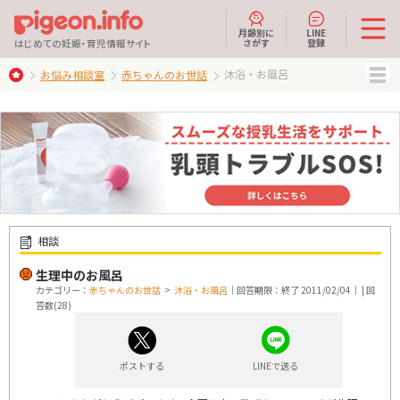
月齢別に
LINE
さがす
登録
はじめての妊娠・育児情報サイト
沐浴・お風呂
お悩み相談室
赤ちゃんのお世話
MENU
相談
生理中のお風呂
カテゴリー：
赤ちゃんのお世話
>
沐浴・お風呂
｜回答期限：終了 2011/02/04｜ | 回
答数(28)
ポストする
LINEで送る