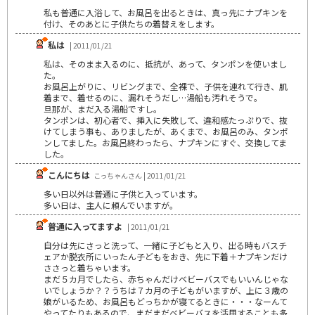
私も普通に入浴して、お風呂を出るときは、真っ先にナプキンを
付け、そのあとに子供たちの着替えをします。
私は
| 2011/01/21
私は、そのまま入るのに、抵抗が、あって、タンポンを使いまし
た。
お風呂上がりに、リビングまで、全裸で、子供を連れて行き、肌
着まで、着せるのに、漏れそうだし…湯船も汚れそうで。
旦那が、まだ入る湯船ですし。
タンポンは、初心者で、挿入に失敗して、違和感たっぷりで、抜
けてしまう事も、ありましたが、あくまで、お風呂のみ、タンポ
ンしてました。お風呂終わったら、ナプキンにすぐ、交換してま
した。
こんにちは
こっちゃんさん | 2011/01/21
多い日以外は普通に子供と入っています。
多い日は、主人に頼んでいますが。
普通に入ってますよ
| 2011/01/21
自分は先にさっと洗って、一緒に子どもと入り、出る時もバスチ
ェアか脱衣所にいったん子どもをおき、先に下着＋ナプキンだけ
ささっと着ちゃいます。
まだ５カ月でしたら、赤ちゃんだけベビーバスでもいいんじゃな
いでしょうか？？うちは７カ月の子どもがいますが、上に３歳の
娘がいるため、お風呂もどっちかが寝てるときに・・・なーんて
やってたりもあるので、まだまだベビーバスを活用することも多