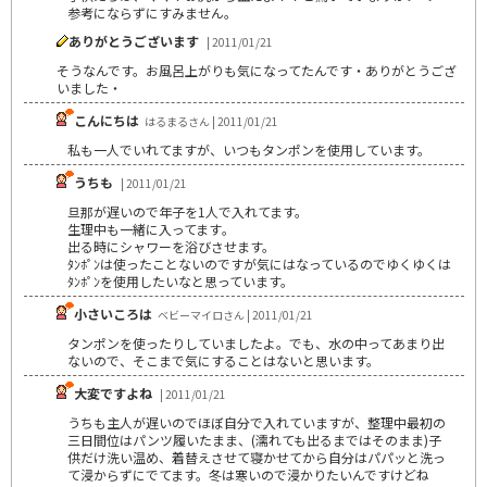
参考にならずにすみません。
ありがとうございます
| 2011/01/21
そうなんです。お風呂上がりも気になってたんです・ありがとうござ
いました・
こんにちは
はるまるさん | 2011/01/21
私も一人でいれてますが、いつもタンポンを使用しています。
うちも
| 2011/01/21
旦那が遅いので年子を1人で入れてます。
生理中も一緒に入ってます｡
出る時にシャワーを浴びさせます。
ﾀﾝﾎﾟﾝは使ったことないのですが気にはなっているのでゆくゆくは
ﾀﾝﾎﾟﾝを使用したいなと思っています。
小さいころは
ベビーマイロさん | 2011/01/21
タンポンを使ったりしていましたよ。でも、水の中ってあまり出
ないので、そこまで気にすることはないと思います。
大変ですよね
| 2011/01/21
うちも主人が遅いのでほぼ自分で入れていますが、整理中最初の
三日間位はパンツ履いたまま、(濡れても出るまではそのまま)子
供だけ洗い温め、着替えさせて寝かせてから自分はパパッと洗っ
て浸からずにでてます。冬は寒いので浸かりたいんですけどね