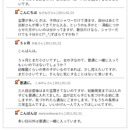
いです。
こんにちは
なぴなぴさん | 2011/01/21
生理が多いときは、子供はシャワーだけで済ませ、自分はあとで
旦那さんが帰ってきてから入る、というのも手かと… 湯船につか
らせた方がいいのは分かってますが、数日だけなら、シャワーだ
けでも十分かとf^_^;ずぼらですかね？
５ヶ月
のあさん | 2011/01/21
こんばんは。
５ヶ月とまだ小さいですし、女の子なので、普通に一緒に入って
もいいのではないでしょうか？
幼稚園ぐらいの男の子がいるのであれば、少し控えたいですが、
まだ小さいですし、そんなに気にすることはないと思います。
普通に。
くみやんさん | 2011/01/21
三人目出産後はまだ生理きてないのですが、妊娠発覚までは2人の
子ども普通に入れてました。血が出たら子ども気づかれる前に流
しますが、気づかれたら適当にごまかします。でもうちの長男は
三年生なんですよ。いいかげん一人で入っでほしいんですが。
こんばんは
moricorohouseさん | 2011/01/21
多い日以外は普通に一緒に入っています。