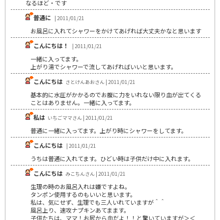
なるほど・です
普通に
| 2011/01/21
お風呂に入れてシャワーをかけてあげれば大丈夫かなと思います
こんにちは！
| 2011/01/21
一緒に入ってます。
上がり湯でシャワーで流してあげればいいと思います。
こんにちは
さとけんあおさん | 2011/01/21
基本的に水圧がかかるのでお腹に力をいれない限り血が出てくる
ことはありません。一緒に入ってます。
私は
いちごママさん | 2011/01/21
普通に一緒に入ってます。上がり時にシャワーをしてます。
こんにちは
| 2011/01/21
うちは普通に入れてます。ひどい時は子供だけ中に入れます。
こんにちは
みこちんさん | 2011/01/21
生理の時のお風呂入れは嫌ですよね。
タンポン使用するのもいいと思います。
私は、気にせず、生理でも三人いれていますが＾＾
風呂上り、速攻ナプキンあてまます。
子供たちは、ママ！お尻から血だよ！！と驚いていますが＞＜