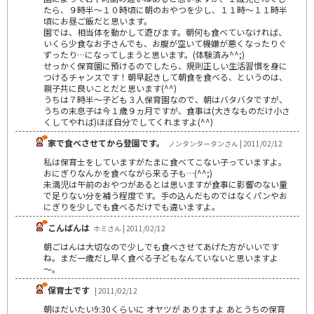
たら、９時半～１０時頃に朝のおやつを少し、１１時～１１時半
頃にお昼ご飯だと思います。
園では、相当体を動かして遊びます。朝何も食べていなければ、
いくら少食なお子さんでも、お腹が空いて機嫌が悪くなったりぐ
ずったり…になってしまうと思います。(体験済み^^;)
せっかく保育園に預けるのでしたら、規則正しい生活習慣を身に
つけるチャンスです！朝早起きして朝食を食べる、というのは、
親子共に良いことだと思います(^^)
うちは７時半～子ども３人保育園なので、朝はバタバタですが、
うちの末息子は今１歳９ヵ月ですが、食事は(大きなものだけ小さ
くしてやれば)ほぼ自分でしてくれますよ(^^)
家で食べさせてから登園です。
ノンタンタータンさん | 2011/02/12
私は保育士をしていますがたまに食べてこない子っていますよ。
おにぎりなんかを食べながら来る子も…(^^;)
未満児は午前のおやつがあるとは思いますが食事に影響のない量
で足りない分を補う程度です。手の込んだものではなくパンやお
にぎりを少しでも食べるだけでも違いますよ。
こんばんは
ホミさん | 2011/02/12
朝ごはんは大切なので少しでも食べさせてあげた方がいいです
ね。まだ一歳だし早く食べる子どもなんていないと思いますよ
～。
保育士です
| 2011/02/12
朝はだいたい9:30くらいに オヤツが ありますよ あとうちの保育