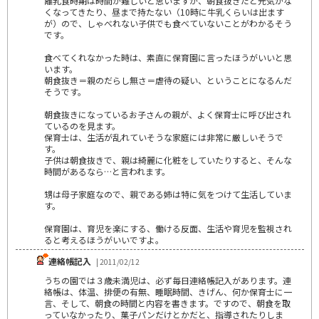
離乳食時期は時間が難しいと思いますが、朝食抜きだと元気がな
くなってきたり、昼まで持たない（10時に牛乳くらいは出ます
が）ので、しゃべれない子供でも食べていないことがわかるそう
です。
食べてくれなかった時は、素直に保育園に言ったほうがいいと思
います。
朝食抜き＝親のだらし無さ＝虐待の疑い、ということになるんだ
そうです。
朝食抜きになっているお子さんの親が、よく保育士に呼び出され
ているのを見ます。
保育士は、生活が乱れていそうな家庭には非常に厳しいそうで
す。
子供は朝食抜きで、親は綺麗に化粧をしていたりすると、そんな
時間があるなら…と言われます。
甥は母子家庭なので、親である姉は特に気をつけて生活していま
す。
保育園は、育児を楽にする、働ける反面、生活や育児を監視され
ると考えるほうがいいですよ。
連絡帳記入
| 2011/02/12
うちの園では３歳未満児は、必ず毎日連絡帳記入があります。連
絡帳は、体温、排便の有無、睡眠時間、きげん、何か保育士に一
言、そして、朝食の時間と内容を書きます。ですので、朝食を取
っていなかったり、菓子パンだけとかだと、指導されたりしま