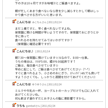
下の子は10ヶ月ですがお味噌汁とご飯食べますよ。
朝が忙しくあまり食べないなら夜を少し減らすとかして朝はしっ
かり食べさせる方がいいと思います。
こんにちは
みこちんさん | 2011/02/14
まだ１歳ですと、早く食べれないですよね。
保育園に預ける時間が早いようですので、保育園でおにぎりとか
手に持って
食べれるのを持たせてみてはいかがですか？
（保育園に確認必要ですが）
こんにちは♪
| 2011/02/14
朝7:30～保育園に預けています☆ﾌﾙなので、8:00～仕事。
うちの場合は、ﾏﾏが5:00、姫が6:00起床です↑
ご飯は、毎日食べさせています☆
早めに起こして、ご飯は食べさせてあげてください（^-^）
すぐに食べれるよう、小さめのおにぎり、ｽﾃｨｯｸﾊﾟﾝetcでも良いで
すよ↑小さくても、しっかりと週間を付けてあげてください☆
こんにちは
ゆうゆうさん | 2011/02/24
ミルクや牛乳の一杯、ヨーグルトの一カップだけでも口に入れて
あげてくださいね。
何も飲まず食わずだとお子さんの脳に悪影響ですから。
うちも
gamballさん | 2011/02/24