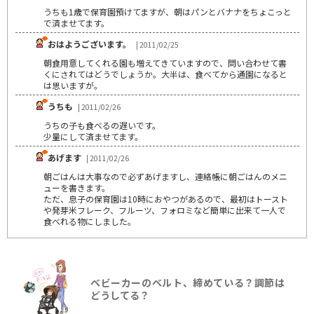
うちも1歳で保育園預けてますが、朝はパンとバナナをちょこっと
で済ませてます。
おはようございます。
| 2011/02/25
朝食用意してくれる園も増えてきていますので、問い合わせて書
くにされてはどうでしょうか。大半は、食べてから通園になると
は思いますが。
うちも
| 2011/02/26
うちの子も食べるの遅いです。
少量にして済ませてます。
あげます
| 2011/02/26
朝ごはんは大事なので必ずあげますし、連絡帳に朝ごはんのメニ
ューを書きます。
ただ、息子の保育園は10時におやつがあるので、最初はトースト
や発芽米フレーク、フルーツ、フォロミなど簡単に出来て一人で
食べれる物にしました。
ベビーカーのベルト、締めている？調節は
どうしてる？