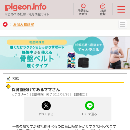
月齢別に
LINE
さがす
登録
はじめての妊娠・育児情報サイト
お悩み相談室
MENU
相談
保育園預けてあるママさん
カテゴリー：｜回答期限：終了 2011/02/26｜ | 回答数(31)
ポストする
LINEで送る
一歳の娘ですが離乳食食べるのに毎回時間かかりすぎて困ってます