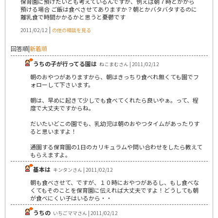
保育園に預けたいとも考えているんですが、例えば朝７時とかから
預ける場合 ご飯は食べさせてありますか？朝とかバタバタするのに
離乳食で時間かかるかと思うと憂鬱です
|
2011/02/12
の他の相談を見る
回答順
|
新着順
うちの子が行ってる園は
ねこまむさん | 2011/02/12
朝のおやつがありますから、朝はきっちり食べれ無くても園でフ
ォローして下さいます。
朝は、早めに起きて少しでも食べてくれたら良いやぁ。って、程
度で大丈夫ですからね。
だいたいどこの園でも、乳幼児は朝のおやつタイムがあったりす
ると思いますよ！
通園する保育園の1日のカリキュラムや問い合わせをしたら教えて
もらえますよ。
基本は
キンタンさん | 2011/02/12
朝も食べさせて、ですが、１０時におやつがあるし、もし食べな
くてもそのことを保育園に伝えれば大丈夫ですよ！どうしても朝
が食べにくい子はいるから・・
うちの
いちごママさん | 2011/02/12