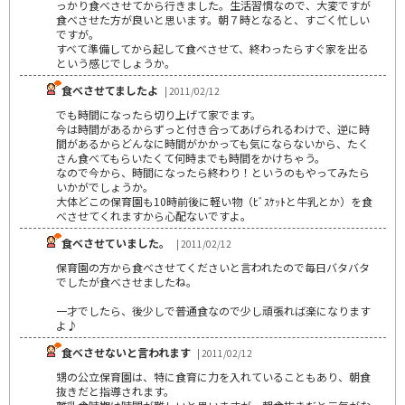
っかり食べさせてから行きました。生活習慣なので、大変ですが
食べさせた方が良いと思います。朝７時となると、すごく忙しい
ですが。
すべて準備してから起して食べさせて、終わったらすぐ家を出る
という感じでしょうか。
食べさせてましたよ
| 2011/02/12
でも時間になったら切り上げて家でます。
今は時間があるからずっと付き合ってあげられるわけで、逆に時
間があるからどんなに時間がかかっても気にならないから、たく
さん食べてもらいたくて何時までも時間をかけちゃう。
なので今から、時間になったら終わり！というのもやってみたら
いかがでしょうか。
大体どこの保育園も10時前後に軽い物（ﾋﾞｽｹｯﾄと牛乳とか）を食
べさせてくれますから心配ないですよ。
食べさせていました。
| 2011/02/12
保育園の方から食べさせてくださいと言われたので毎日バタバタ
でしたが食べさせましたね。
一才でしたら、後少しで普通食なので少し頑張れば楽になります
よ♪
食べさせないと言われます
| 2011/02/12
甥の公立保育園は、特に食育に力を入れていることもあり、朝食
抜きだと指導されます。