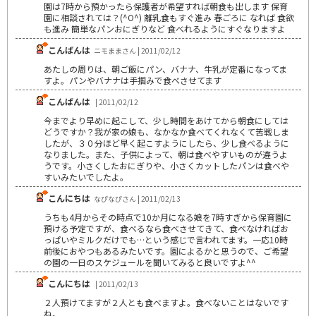
園は7時から預かったら保護者が希望すれば朝食も出します 保育
園に相談されては？(^O^) 離乳食もすぐ進み 春ごろに なれば 食欲
も進み 簡単なパンおにぎりなど 食べれるようにすぐなりますよ
こんばんは
ニモままさん | 2011/02/12
あたしの周りは、朝ご飯にパン、バナナ、牛乳が定番になってま
すよ。パンやバナナは手掴みで食べさせてます
こんばんは
| 2011/02/12
今までより早めに起こして、少し時間をあけてから朝食にしては
どうですか？我が家の娘も、なかなか食べてくれなくて苦戦しま
したが、３０分ほど早く起こすようにしたら、少し食べるように
なりました。また、子供によって、朝は食べやすいものが違うよ
うです。小さくしたおにぎりや、小さくカットしたパンは食べや
すいみたいでしたよ。
こんにちは
なぴなぴさん | 2011/02/13
うちも4月からその時点で10か月になる娘を7時すぎから保育園に
預ける予定ですが、食べるなら食べさせてきて、食べなければお
っぱいやミルクだけでも…という感じで言われてます。一応10時
前後におやつもあるみたいです。園によるかと思うので、ご希望
の園の一日のスケジュールを聞いてみると良いですよ^^
こんにちは
| 2011/02/13
２人預けてますが２人とも食べますよ。食べないことはないです
ね。