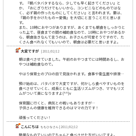
す。『朝バタバタするなら、少しでも早く起きてください』と
か、『おにぎりだけでもいいから、コンビニなどのものではな
く、必ず親の作ったものにしてください』と言われます。要は、
『親の手をかけたもの＝愛情』を大切にと言うことだと思いま
す。
また、10時におやつがありますが、あくまでも朝食をしっかりと
った上で、昼食までの間の補助食なので、10時におやつがあるか
ら、朝食抜きなんて言うのは、お子さんが可愛そうですので、た
くさん食べれなくてもいいので、朝食は必要だと思いますよ。
大変ですが
| 2011/02/12
朝は食べさせていました。午前のおやつまでには時間あるし、お
やつは補助食なので。
やはり保育士のプロの目で見抜かれます。食事や衛生面や排泄…
預け始めは、バタバタで大変ですが、何かしら食べやすいものを
食べさせていくと、成長とともに生活リズムがつき、ママもリズ
ムがついて楽になりますよ(^^)v
保育園に行くと、病気との戦いもありますが…
子供さんの健康を維持できるのはママの力です！
頑張ってください！
こんにちは
ももひなさん | 2011/02/12
簡単なものでいいのでちゃんと食べさせた方がいいですよ。