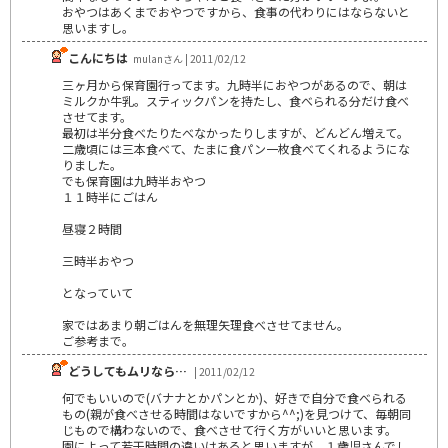
おやつはあくまでおやつですから、食事の代わりにはならないと
思いますし。
こんにちは
mulanさん | 2011/02/12
三ヶ月から保育園行ってます。九時半におやつがあるので、朝は
ミルクか牛乳。スティックパンを持たし、食べられる分だけ食べ
させてます。
最初は半分食べたりたべなかったりしますが、どんどん増えて。
二歳頃には三本食べて、たまに食パン一枚食べてくれるようにな
りました。
でも保育園は九時半おやつ
１１時半にごはん
昼寝２時間
三時半おやつ
となっていて
家ではあまり朝ごはんを無理矢理食べさせてません。
ご参考まで。
どうしてもムリなら…
| 2011/02/12
何でもいいので(バナナとかパンとか)、好きで自分で食べられる
もの(親が食べさせる時間はないですから^^;)を見つけて、毎朝同
じもので構わないので、食べさせて行く方がいいと思います。
園によって若干時間の違いはあると思いますが、１歳児さんでし