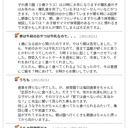
子の通う園（０歳クラス）は10時にお茶になりますが離乳食の子
はお茶のみ・離乳食を完了している子はベビーせんべいなどがつ
きます。 うちでは7時間30分から預けていますが朝６時には起床
し朝食になります。 朝、食べづらい子もいますから通う保育園に
相談してみては？ お子様やママが保育園のあるペースに慣れるま
で大変かもしれませんが慣れてしまえば大丈夫ですよ。
家は午前のおやつは牛乳なので。。。
| 2011/02/12
１歳になる前から預けたのですが、やはり朝は苦労しました。で
も、午前のおやつは牛乳だけなので、昼まで空腹が続くかと思う
とかわいそうでしたので、５時３０分に起こして食べさせていま
した。野菜入りホットケーキを週末に焼いて、冷凍しており、そ
れをあげるとよく食べてくれました。
だんだん、朝もよく食べてくれるようになったので、今は普通
にご飯を７時にあげて、８時からお願いしています。
うちも
| 2011/02/12
食事を摂らない子でした。が、保育園では毎回食事をちゃんと
「全部きれいに食べました」だそうです。他のお友達も同じよう
な子がいますが、そのママさんが『家では食べないのに本当か
な？』と先生に聞いて見られた事もあります。
同じような子たちがちゃんと食べてたら食べられるみたいで、集
団心理って不思議ですね。
話がずれてすみません。朝は園へ行くときも朝食はちゃんと摂っ
てから向かいますよ。
うちの保育園では。