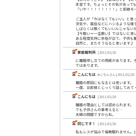
本音です。ちょっとその気があって
「いや！！！！！！！！」と拒絶モ
ご主人が「今はなくてもいい」と思
浮気や、風俗などにハシるような様
しばらくは無くてもいいんじゃない
【今無い＝一生無い】ではないと思
ある程度気持に余裕が出て、子供も
自然と、またそうなると思います♪
家庭裁判所
| 2011/02/20
に離婚申し立ての用紙があります。
ではあります。
こんにちは
みこちんさん | 2011/02/20
離婚の原因にもなるとは思います。
一度、旦那様とじっくり話してみて
こんにちは
| 2011/02/20
離婚の理由としては認められます。
でも子供さんの事考えると…
夫婦の問題ですからね。
同じです！
| 2011/02/20
私もレスが悩みで毎晩眠れません。(