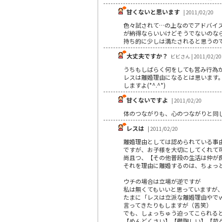
甘くないと思います
| 2011/02/20
色々試されて…の上なのでアドバイ
が納得ならいいけどそうでないのな
持ち的に少しは満たされると思うの
大丈夫ですか？
ビビさん | 2011/02/20
うちもしばらく何をしても営み行為が
レスは離婚理由になるとは思います
しますよ(*^.^*)
甘くないですよ
| 2011/02/20
体のつながりも、心のつながりと同
レスは
| 2011/02/20
離婚理由としては認められている事
ですが、お子様を大切にしてくれて
尚且つ、【その他普段の生活は仲が
それを理由に離婚するのは、ちょっ
ウチの場合は立場が逆ですが
私は無くてもいいと思っていますが
たまに「レスは立派な離婚理由やで
言ってきたりもしますが（苦笑）
でも、しょっちゅう迫ってこられる
【めんどくさい】【鬱陶しい】【苛