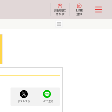
月齢別に
LINE
さがす
登録
MENU
ポストする
LINEで送る