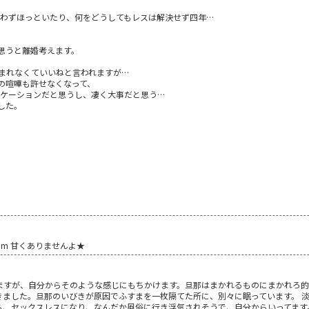
言わずほっといたり、何をどうしてもレスは解決せず四年…
思うと離婚考えます。
まれなくていいねと言われますが…
の喧嘩も許せなくなって、
ニケーションだと思うし、凄く大事だと思う…
した。
)m 甘くありませんよ★
ますが、自分からそのような感じにもちかけます。旦那はまかれるものにまかれろ的
きました。旦那のいびきが原因でふすまを一枚隔てた所に、別々に眠っています。 
ら、セックスレスになり、なんだか風俗に行き浮気されそうで、自分からいってます