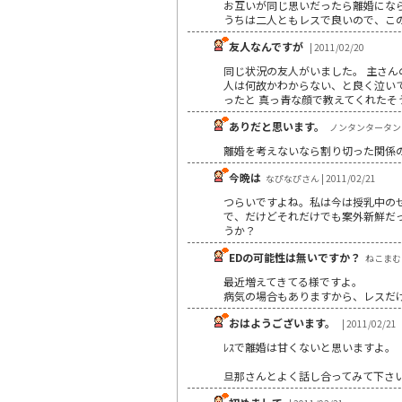
お互いが同じ思いだったら離婚にな
うちは二人ともレスで良いので、こ
友人なんですが
| 2011/02/20
同じ状況の友人がいました。 主さん
人は何故かわからない、と良く泣いて
ったと 真っ青な顔で教えてくれたそ
ありだと思います。
ノンタンタータンさん 
離婚を考えないなら割り切った関係
今晩は
なぴなぴさん | 2011/02/21
つらいですよね。私は今は授乳中の
で、だけどそれだけでも案外新鮮だ
うか？
EDの可能性は無いですか？
ねこまむさん
最近増えてきてる様ですよ。
病気の場合もありますから、レスだ
おはようございます。
| 2011/02/21
ﾚｽで離婚は甘くないと思いますよ。
旦那さんとよく話し合ってみて下さ