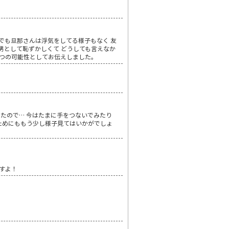
でも旦那さんは浮気をしてる様子もなく 友
男として恥ずかしくて どうしても言えなか
一つの可能性としてお伝えしました。
たので… 今はたまに手をつないでみたり
ためにももう少し様子見てはいかがでしょ
すよ！