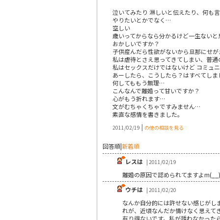
泣いてみたり 淋しいと伝えたり、何も
やりたいとかでなく…
空しい
歳いってからなら分かるけど一生ないと
おかしいですか？
子供産んだら性欲がないから旦那にせが
私は虐待とさえ思ってきてしまい、普通
私はセックスだけではないけど コミュ
あーしたら、こうしたら？はすべてしま
何してももう無理…
こんなんで離婚って甘いですか？
心がもう折れます…
文がむちゃくちゃですみません…
素直な感情を書きました。
|
2011/02/19
の他の相談を見る
回答順
|
新着順
レスは
| 2011/02/19
離婚の原因で認められてますよm(__
ウチは
| 2011/02/20
なんか自分的には許せない感じがし
れが、近頃なんだか情けなく思えて
有り得ないです。私が誘わなかった