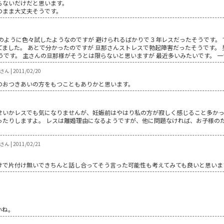
らないだけだと思います。
のまま大丈夫そうです。
のように色々試したようなのですが 避けられるばかりで３年レスだったそうです。 
ました。 あとで分かったのですが 旦那さんストレスで勃起障害だったそうです。 
うです。 主さんの旦那様がそうとは限らないと思いますが 最近多いみたいです。 
| 2011/02/20
のおつきあいの方をもつこともありかと思います。
せいかレスでも気になりませんが、妊娠前はやはり私の方が寂しく感じること多かっ
ったりしますよ。 レスは離婚理由になるようですが、他に問題なければ、お子様の
 | 2011/02/21
けで片付け無いできちんと話し合ってそう言った可能性も考えてみても良いと思いま
いね。