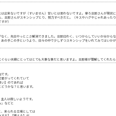
スは出来ないですが（すいません）甘いとは思わないですよ。寧ろ旦那さんが現状に
ら、旦那さんがスキンシップとり、努力すべきだと。（キスやハグやじゃれあったり
ですが）
なく、先日やっとこさ解消できました。旦那曰わく、いつからしていいか分からなかった(
。あの手この手というより、日々の中で少しずつスキンシップをいれてみてはいか
じぐらい夫婦にとってはとても大事な事だと思いますよ。旦那様が理解してくれたら
由です。
可愛がってくれていて
良い】のであれば
とどうかな？と思います。
、主人は寂しいようです。
ｗ」などと
と、来られる立場としては
々する】【萎える】が