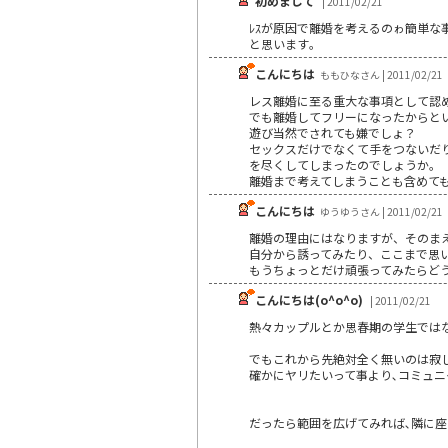
初めまして
| 2011/02/21
ﾚｽが原因で離婚を考えるのゎ簡単な
と思います｡
こんにちは
ももひなさん | 2011/02/21
レス離婚に至る重大な事項として認
でも離婚してフリーになったからと
遊び当然でされても嫌でしょ？
セックスだけでなくて手をつないだ
を尽くしてしまったのでしょうか。
離婚まで考えてしまうことも含めて
こんにちは
ゆうゆうさん | 2011/02/21
離婚の理由にはなりますが、そのま
自分から誘ってみたり、ここまで思
もうちょっとだけ頑張ってみたらど
こんにちは(o^o^o)
| 2011/02/21
熱々カップルとか思春期の学生ではな
でもこれから先絶対全く無いのは寂しいです
確かにヤリたいって事より､コミュニ
だったら範囲を広げてみれば､隣に座る