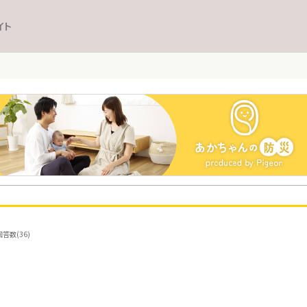
イト
答数(36)