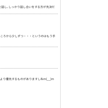
を話し､しっかり話し合いをする方が先決だ
ところから少しずつ・・・というのはもう手
り優先するものがありますしねm(__)m