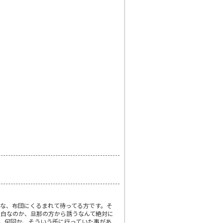
な、布団にくるまれて待ってる方です。そ
淡白なのか、旦那の方から誘うなんて絶対に
。何回か、そういう所に行っていた事があ