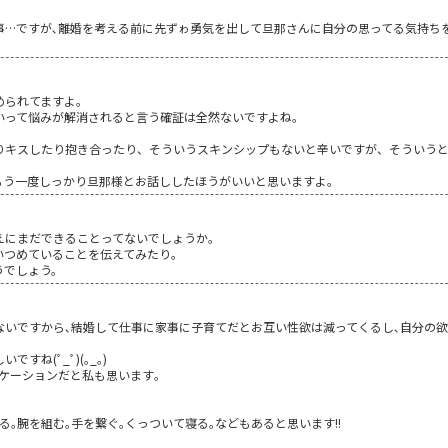
事…ですが､離婚を考える前に先ずゎ勇気を出して旦那さんに自分の思ってる気持ち
められてますよ。
いって悩みが解消されると言う確証は全然ないですよね。
りキスしたり抱き合ったり、そういうスキンシップもないと辛いですが、そういう
もう一度しっかり旦那様とお話ししたほうがいいと思いますよ。
えにまだできることってないでしょうか。
いつめていることを伝えてみたり。
うでしょう。
いですから､結婚して仕事に家事に子育てだとお互い性欲は減ってくるし､自分の欲よ
ね(ﾟ_ﾟ)(｡_｡)
ケーションだと私も思います｡
｡腕を組む｡手を繋ぐ｡くっついて寝る｡などもあると思います!!