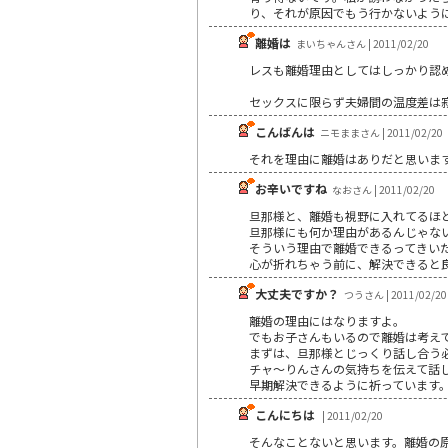
り、それが原因でもう行かないように
離婚は
まいちゃんさん | 2011/02/20
レスも離婚理由としてはしっかり認
セックスに限らず夫婦間の温度差は
こんばんは
ニモままさん | 2011/02/20
それを理由に離婚はありだと思いま
お辛いですね
なおさん | 2011/02/20
旦那様と、離婚も視野に入れてるほ
旦那様にも何か理由があるんじゃな
そういう理由で離婚できるってきい
心が折れちゃう前に、解決できると
大丈夫ですか？
つうさん | 2011/02/20
離婚の理由にはなりますよ。
でもお子さんもいるので離婚は考え
まずは、旦那様とじっくり話し合う
チャ～りんさんの気持ちを伝えて話
早期解決できるように祈っています
こんにちは
| 2011/02/20
そんなことないと思います。離婚の