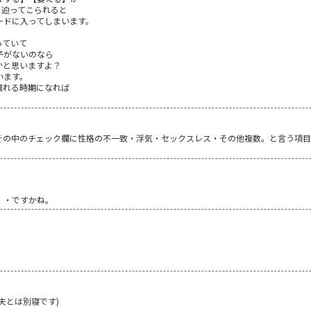
も迫ってこられると
ードに入ってしまいます。
っていて
子がないのなら
かと思いますよ？
います。
離れる時期になれば
その中のチェック欄に性格の不一致・浮気・セックスレス・その他複数。と言う項目
・・ですかね。
夫とは別寝です)