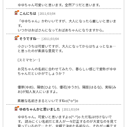
ゆゆちゃん可愛いと思います。全然アリだと思います。
こんにちは
| 2011/03/04
「ゆゆちゃん」かわいいですが、大人になったら厳しいと思いま
す。
いつかはおばさんになっておばあちゃんになりますから。
そうですね…
| 2011/03/04
小さいうちは可愛いですが、大人になってからはちょっとなぁ…
と思ったのが素直な意見です。
(スミマセン…)
お兄ちゃんの名前に合わせてみたり、春らしい感じで愛称がゆゆ
ちゃんだといかがでしょうか？
優芽(ゆめ)、陽依(ひより)、優花(ゆうか)、陽菜(はるな)、実桜(み
お)が知人友人にいますよ。
素敵な名前きまるといいですねo(^o^)o
ゆめちゃんかと思いました
| 2011/03/04
ゆゆちゃん。可愛いと思いますよo(^-^)o ただ私は付けないで
す。 読みにくい名前だと本人が一々訂正するのが大変なのを見て
育っているので… ただ、夫婦で決めた名前なら、それが一番です