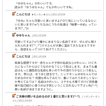
「ゆゆちゃん」かわいいです。
読みが「ゆうゆちゃん」でもかわいいですね。
こんにちは
★ちぃちぃ★さん | 2011/03/04
『ゆゆ』ちゃん可愛いと思いますよ(^O^) 気にいっているならい
いと思います(^w^) ちなみにうちの友達は『結夢～ゆめ』ってい
ます(^_^)v
ゆゆちゃん
| 2011/03/04
可愛いですよ(^o^) 確かにあまりない名前ですが、ぜんぜん受け
入れられます(*^_^*)ママさんが大事に温めてきたなまえですか
ら、自信をもってつけてあげてください。
こんにちは
| 2011/03/04
率直な感想ですが…赤ちゃんや子供の名前ならかわいい、けど大
人になってからはどうなのかな？という気はします。 まぁでも最
近はもっと個性的な名前も多いので今の流行りかなという気もし
ます。 例えば、ゆうゆと読ませて、ニックネームゆゆちゃんでは
だめなのかな？ 何度も呼んでみたり、書いてみたりおかしくない
か考えてみては？ 名前はかわいい、ステキも大事ですけど将来面
接や自己紹介に使うのは子供ということ忘れないで下さいね(^-^)
良い名前が決まりますように。
ご夫婦の願いを込めるのが１番だと思います(^-^)
ノンタンタータン
さん | 2011/03/04