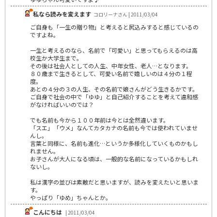
私なら読みを変えます
コロリーナさん | 2011/03/04
ご自身も「一生の贈り物」と考えると尻込みすると感じているの
ですよね。
一生と考えるのなら、名前で「可愛い」と思ってもらえるのは高
校生か大学生まで。
その後は社会人としての人生、中年女性、老人…となります。
８０歳まで生きるとして、可愛い名前で嬉しいのは４分の１程
度。
あとの４分の３の人生、その名前で娘さんがどう生きるかです。
ご自身で社会の中で「ゆゆ」と自己紹介することを考えて違和感
がなければいいのでは？
でも名前も今から１００年前は今とは全然違います。
「スエ」「ウメ」なんてカタカナの名前も今では使われていませ
んし。
言葉と同様に、名前も進化…というか多様化していくものかもし
れません。
お子さんが大人になる頃は、一般的な名前になっているかもしれ
ないし。
私は漢字の並びは素敵だと思いますが、読みを変えたいと思いま
す。
やっぱり「ゆめ」ちゃんとか。
こんにちは
| 2011/03/04