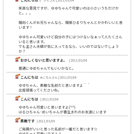
ホミさん | 2011/03/04
率直な意見ですが、ゆゆちゃんで可愛いのは小さいうちだけか
と。。。
陽向くんがお兄ちゃんなら、陽葵ひまりちゃんとかかわいいと思
います！
ゆゆちゃん可愛いけど自分の子にはつけないなぁって人たくさん
いると思います。
でも主さん夫婦が気に入ってるなら、いいのではないでしょう
か？
おかしくないと思いますよ。
| 2011/03/04
普通にゆめちゃんでもいいかなと。
こんにちは
みこちんさん | 2011/03/04
ゆゆちゃん、素敵な名前だと思いますよ＾＾
出産頑張ってくださいね。
こんにちは
| 2011/03/04
ゆゆちゃん可愛いと思いますよ(^^)
はるひちゃん･めいちゃんが春生まれのお友達にいます
素敵です
| 2011/03/04
ご両親がいいと思った名前が一番だと思います☆
ゆゆちゃん可愛いですよ♪