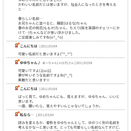
かわいい名前だとは思いますが、社会人になったときを考える
と…
春らしい名前…
お兄ちゃんと並べると、陽菜(はるな)ちゃん
春のお花の桃花(ももか)ちゃん、ちえり(桜を英語のチェリーにか
けて…)ちゃんなどが思い浮かびました。
ご出産楽しみですね(o^_^o)
こんにちは
| 2011/03/04
可愛い名前だと思いますよ(*^_^*)
ゆゆちゃん♪
あ～ちゃん(メロ子)さん | 2011/03/04
可愛いですよ(≧ω≦)
夢が叶いそうな名前ですよね(^_^)
素敵だと思います☆
こんにちは
| 2011/03/04
ぱっと見て、ゆめちゃんにも、見えますが、ゆゆちゃん、いいと
思います。
一度、聞いたら、覚えやすいんじゃないでしょうか。
私なら…
| 2011/03/04
読みを変えるか、愛称をゆゆちゃんとして、ゆのつく別の名前を
考えるかな～と思います。とっても可愛らしい名前なんですけど、