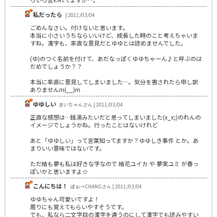
私だったら
| 2011/03/04
ごめんなさい。付けないと思います。
本当に小さいうちならいいけど、成長した時のこと考えちゃいま
すね。漢字も、率直な意見だとゆゆとは読めませんでした。
(ゆ)のつく名前を付けて、あだなっぽくゆゆちゃーん♪と呼ぶのは
だめでしょうか？？
本当に率直に意見してしまいました…。気分を害されたら申し訳
ありませんm(__)m
ゆゆしい
まいちゃんさん | 2011/03/04
正直な感想は…銭湯みたいだと思ってしまいました(x_x;)のれんの
イメージでしょうかね。行ったことはないけれど
あと「ゆゆしい」って言葉知ってますか？ゆゆしき事件 とか。あ
まりいい意味ではないです。
ただ結も夢も私は好きな字なので 結花ユイカ や 夢実ユミ が春っ
ぽいかと思いますよ☆
こんにちは！
ぼぉ→CHANGさん | 2011/03/04
ゆゆちゃん可愛いですよ！
周りにも覚えてもらいやすそうです。
でも、私なら二文字目の漢字を違うのにして漢字でも読みやすい