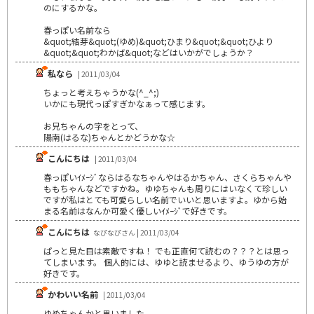
のにするかな。
春っぽい名前なら
&quot;結芽&quot;(ゆめ)&quot;ひまり&quot;&quot;ひより
&quot;&quot;わかば&quot;などはいかがでしょうか？
私なら
| 2011/03/04
ちょっと考えちゃうかな(^_^;)
いかにも現代っぽすぎかなぁって感じます。
お兄ちゃんの字をとって、
陽南(はるな)ちゃんとかどうかな☆
こんにちは
| 2011/03/04
春っぽいｲﾒｰｼﾞならはるなちゃんやはるかちゃん、さくらちゃんや
ももちゃんなどですかね。ゆゆちゃんも周りにはいなくて珍しい
ですが私はとても可愛らしい名前でいいと思いますよ。ゆから始
まる名前はなんか可愛く優しいｲﾒｰｼﾞで好きです。
こんにちは
なぴなぴさん | 2011/03/04
ぱっと見た目は素敵ですね！ でも正直何て読むの？？？とは思っ
てしまいます。 個人的には、ゆゆと読ませるより、ゆうゆの方が
好きです。
かわいい名前
| 2011/03/04
ゆめちゃんかと思いました。