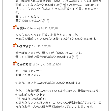
第三者の個人的な意見では「ゆゆ」ちゃんは呼びにくいし響きが
可愛らしくないな…と思いました(^^;)すみません。 同じ音でも
「ここ」ちゃん や「ねね」ちゃんは可愛らしく聞こえるのです
が。
春らしくするなら
夢芽 ゆめちゃんかな(^-^)
可愛い
ろみmamさん | 2011/03/04
ゆゆちぁんとっても可愛い名前だと思いました。
旦那様も賛成しているのなら付けてあげるといいと思います。
いますよ(^^)
| 2011/03/04
漢字は違いますが、姪っ子が「ゆゆちゃん」です。
優しくて可愛い響きの名前だと思いますよ(^-^)
こんにちは
まりぃさん | 2011/03/04
珍しい響きですが…
可愛いと思います。
何より、思いを込めた名前ならいいと思いますよ！
ただ、ご自身が尻込みされているようなので、後悔のないように
他の名前も考えた上で
『やっぱりこの名前！』
と思えたらいいと思いますし、いくつか候補を挙げておいて、産
まれたお子さんのお顔を見て決められてもいいと思います。