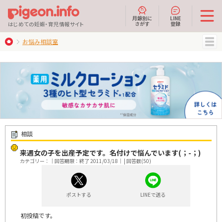
月齢別に
LINE
さがす
登録
はじめての妊娠・育児情報サイト
お悩み相談室
MENU
相談
来週女の子を出産予定です。名付けで悩んでいます(；-；)
カテゴリー：｜回答期限：終了 2011/03/18｜ | 回答数(50)
ポストする
LINEで送る
初投稿です。