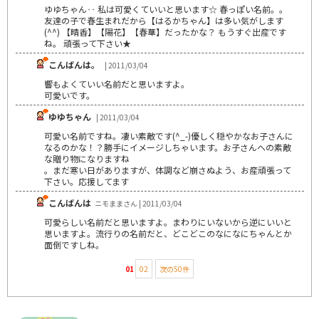
ゆゆちゃん‥ 私は可愛くていいと思います☆ 春っぽい名前。。
友達の子で春生まれだから【はるかちゃん】は多い気がします
(^^) 【晴香】【陽花】【春華】だったかな？ もうすぐ出産です
ね。 頑張って下さい★
こんばんは。
| 2011/03/04
響もよくていい名前だと思いますよ。
可愛いです。
ゆゆちゃん
| 2011/03/04
可愛い名前ですね。凄い素敵です(^_-)優しく穏やかなお子さんに
なるのかな！？勝手にイメージしちゃいます。お子さんへの素敵
な贈り物になりますね
。まだ寒い日がありますが、体調など崩さぬよう、お産頑張って
下さい。応援してます
こんばんは
ニモままさん | 2011/03/04
可愛らしい名前だと思いますよ。まわりにいないから逆にいいと
思いますよ。流行りの名前だと、どこどこのなになにちゃんとか
面倒ですしね。
01
02
次の50件