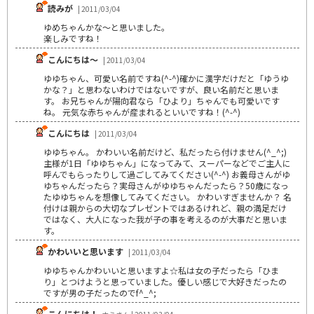
読みが
| 2011/03/04
ゆめちゃんかな～と思いました。
楽しみですね！
こんにちは～
| 2011/03/04
ゆゆちゃん、可愛い名前ですね(^-^)確かに漢字だけだと「ゆうゆ
かな？」と思わないわけではないですが、良い名前だと思いま
す。 お兄ちゃんが陽向君なら「ひより」ちゃんでも可愛いです
ね。 元気な赤ちゃんが産まれるといいですね！(^-^)
こんにちは
| 2011/03/04
ゆゆちゃん。 かわいい名前だけど、私だったら付けません(^_^;)
主様が1日「ゆゆちゃん」になってみて、スーパーなどでご主人に
呼んでもらったりして過ごしてみてください(^-^) お義母さんがゆ
ゆちゃんだったら？実母さんがゆゆちゃんだったら？50歳になっ
たゆゆちゃんを想像してみてください。 かわいすぎませんか？ 名
付けは親からの大切なプレゼントではあるけれど、親の満足だけ
ではなく、大人になった我が子の事を考えるのが大事だと思いま
す。
かわいいと思います
| 2011/03/04
ゆゆちゃんかわいいと思いますよ☆私は女の子だったら「ひま
り」とつけようと思っていました。優しい感じで大好きだったの
ですが男の子だったのでf^_^;
こんにちは！