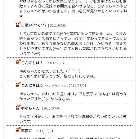
やはり年をとってからが気になります…。でも漢字はどちらも素
敵ですよね◎ご兄妹で雰囲気を合わせるなら、ひよりちゃんやひ
まりちゃんが思いつきました。良い名前が見つかるといいですね
★
可愛い(*^o^*)
| 2011/03/04
とても可愛い名前ですね(^O^)率直に聞いて思いました。 うちの
娘も結がつく名前でゆさっていいます。 変わってるね～てよくい
われますが、あまり聞かない名前のほうが付けがいあるし覚えて
もらいやすいですよ(^w^) ご主人様も賛成されてるならいいと思
います(^w^)
こんにちは！
| 2011/03/04
ゆめちゃんかと思いました（＾＾；）
とても可愛い響きですが、私なら無しですね。
こんにちは☆
セナ☆ルイさん | 2011/03/04
ゆゆちゃん、かわいいと思います。でも漢字は｢ゆゆ｣とは読めな
かったですf^_^;ごめんなさい。
ゆゆちゃん
| 2011/03/04
とっても可愛いし、お年を召されても違和感がないのでいいと思
います。
率直に
| 2011/03/04
かわいいとは思いますけど、自分の子には付けないです(^^;)