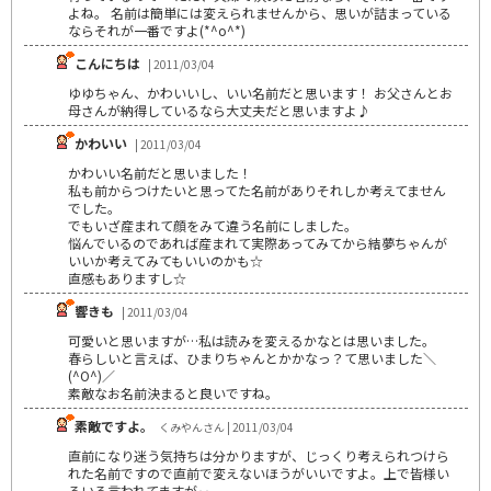
よね。 名前は簡単には変えられませんから、思いが詰まっている
ならそれが一番ですよ(*^o^*)
こんにちは
| 2011/03/04
ゆゆちゃん、かわいいし、いい名前だと思います！ お父さんとお
母さんが納得しているなら大丈夫だと思いますよ♪
かわいい
| 2011/03/04
かわいい名前だと思いました！
私も前からつけたいと思ってた名前がありそれしか考えてません
でした。
でもいざ産まれて顔をみて違う名前にしました。
悩んでいるのであれば産まれて実際あってみてから結夢ちゃんが
いいか考えてみてもいいのかも☆
直感もありますし☆
響きも
| 2011/03/04
可愛いと思いますが…私は読みを変えるかなとは思いました。
春らしいと言えば、ひまりちゃんとかかなっ？て思いました＼
(^O^)／
素敵なお名前決まると良いですね。
素敵ですよ。
くみやんさん | 2011/03/04
直前になり迷う気持ちは分かりますが、じっくり考えられつけら
れた名前ですので直前で変えないほうがいいですよ。上で皆様い
ろいろ言われてますが‥。