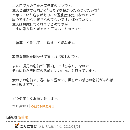
二人目で女の子を出産予定のママです。
主人と結婚する前から”女の子を授かったらつけたいな”
と思っていた名前があり、来週出産予定日なのですが
周りで聞かない響きなので今更ですが迷っています。
主人は賛成してくれているのですが
一生の贈り物と考えると尻込みしちゃって…
「結夢」と書いて、「ゆゆ」と読みます。
率直な感想を聞かせて頂ければ嬉しいです。
また、長男の名前が「陽向」で「ひなた」なので
それに似た雰囲気の名前もいいかな、と思っています。
女の子の名前で、春っぽく温かい、柔らかい感じの名前があれば
是非教えて下さい。
どうぞ宜しくお願い致します。
|
2011/03/04
の他の相談を見る
回答順
|
新着順
こんにちは
さとけんあおさん | 2011/03/04