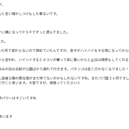
す。
｣と言い寝かしつけもした事ないです。
ァに横になってＰＳＰでずっと遊んでました。
した。
った所で変わらないので諦めていたんですが、息子がハイハイをする用になってから
から言われ、ハイハイするとホコリが舞って体に悪いからと土日は掃除もしてくれる
休みの日は旦那が公園ばかり連れて行きます。パチンコは全く行かなくなりました！
ん自身父親の責任感がまだ持てないのかもしれないですね。まだパパ歴３ヶ月です
て行くと思います。大変ですが、頑張ってください☆
供パワーはすごいですね
思います