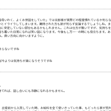
義母いわく、よくお世話をしていた」では旦那様が実際どの程度慣れているか判ら
いとイライラしてしまいます。期待された方も訳が判らず反論するでしょうしね。ま
的に安定していない部分もあるかもしれません。これは仕方が無いですが、気持ちを
落ち着いた日常になれば笑い話になります。今後もし万一…の時にも役立ちます。あ
ね。良い方向に向かいますように。
まらないですね
ば今よりは気持ちが楽になりそうですね
？
持てれば、話し合いにも冷静になれるかもません。
、出産前から入院していた時、お給料を全て使いきっていた事、もどったら家が荒