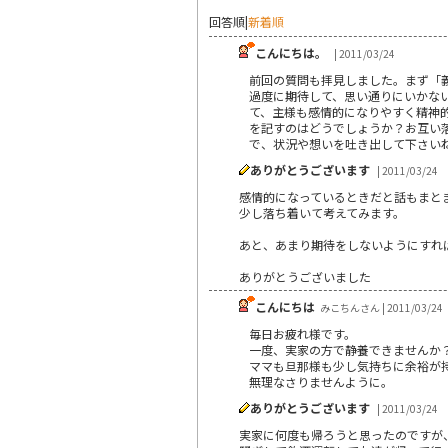
回答順
|
新着順
こんにちは。
| 2011/03/24
前回の質問も拝見しました。まず「
過度に期待して、思い通りにいかな
て、主様も感情的になりやすく精神
を記すのはどうでしょうか？お互い
で、状況や想いを吐き出して下さい
ありがとうございます
| 2011/03/24
感情的になっているときだと話もまと
少し落ち着いて考えてみます。
あと、あまり期待をしないようにすれ
ありがとうございました
こんにちは
みこちんさん | 2011/03/24
毎日お疲れ様です。
一度、実家の方で静養できませんか
ママも旦那様も少し気持ちに余裕が
無理なさりませんように。
ありがとうございます
| 2011/03/24
実家に何度も帰ろうと思ったのですが