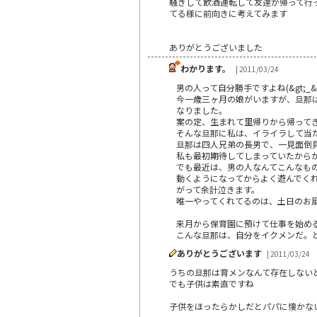
騒ぎして飲酒運転して友達が帰って行
てる様に前向きに考えてみます
ありがとうございました
わかります。
| 2011/03/24
男の人って自分勝手ですよね(&gt;_&lt
今一歳三ヶ月の娘がいますが、旦那
なりました。
案の定、生まれて里帰りから帰って
そんな旦那に私は、イライラして当
旦那は四人兄弟の長男で、一見面倒
私も最初期待してしまっていたから
でも最近は、男の人なんてこんなも
動くようになってからよく遊んでく
がって余計泣きます。
唯一やってくれてるのは、土日のお
来月から保育園に預けて仕事を始める
こんな旦那は、自分をイクメンだ。
ありがとうございます
| 2011/03/24
うちの旦那は育メンなんて存在しない
でも子供は素直ですね
子供をほったらかしだとパパに懐かな