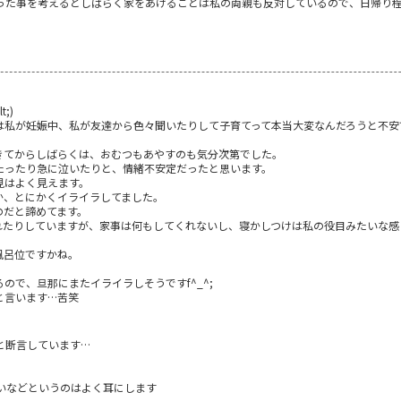
った事を考えるとしばらく家をあけることは私の両親も反対しているので、日帰り
;)
は私が妊娠中、私が友達から色々聞いたりして子育てって本当大変なんだろうと不安
きてからしばらくは、おむつもあやすのも気分次第でした。
たったり急に泣いたりと、情緒不安定だったと思います。
見はよく見えます。
か、とにかくイライラしてました。
のだと諦めてます。
れたりしていますが、家事は何もしてくれないし、寝かしつけは私の役目みたいな感
風呂位ですかね。
ので、旦那にまたイライラしそうですf^_^;
と言います…苦笑
と断言しています…
いなどというのはよく耳にします