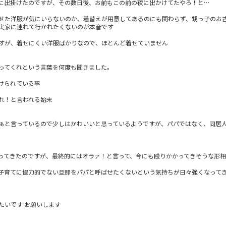
に出掛けたのですが、その数日後、お前もこの前の夜に出かけてたやろ！と…
せた洋服が気にいらないのか、着替えが用意してあるのにも関わらず、甥っ子のお
実家に連れて行かれたくないのが本音です
すが、着せにくい洋服ばかりなので、ほとんど着せていません
ってくれという言葉を何度も聞きました。
けられている事
れ！と言われる始末
ぁと言っているので少しはかわいいと思っているようですが、パパではなく、同居
ってきたのですが、最終的にはオラァ！と言って、今にも殴りかかってきそうな形相
子育てに協力的でない旦那をパパと呼ばせたくないという気持ちが日々強くなって
たいです お願いします