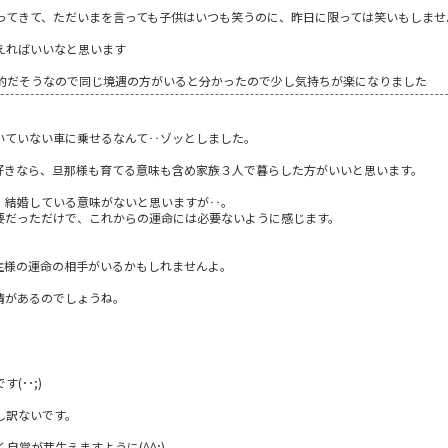
ってきて、ただいまを言っても子供はいつも笑うのに、昨日に限っては笑いもしませ
えればいいなと思います
的だそうなので同じ境遇の方がいると分かったので少し気持ちが楽になりました
いていない車に乗せるなんて‥ゾッとしました。
好きなら、旦那様も育てる意味も含め家族３人で暮らした方がいいと思います。
、結婚している意味がないと思いますが‥。
要だっただけで、これからの運命には必要ないように感じます。
主様の運命の相手がいるかもしれませんよ。
情があるのでしょうね。
(･･;)
し訳ないです。
覚が芽生えますように(^^;)