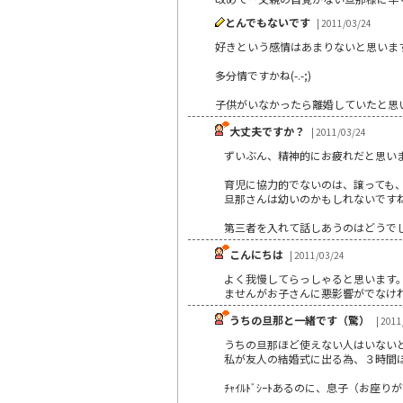
とんでもないです
| 2011/03/24
好きという感情はあまりないと思いま
多分情ですかね(-.-;)
子供がいなかったら離婚していたと思いま
大丈夫ですか？
| 2011/03/24
ずいぶん、精神的にお疲れだと思い
育児に協力的でないのは、譲っても、
旦那さんは幼いのかもしれないです
第三者を入れて話しあうのはどうで
こんにちは
| 2011/03/24
よく我慢してらっしゃると思います
ませんがお子さんに悪影響がでなけ
うちの旦那と一緒です（驚）
| 2011
うちの旦那ほど使えない人はいないと思
私が友人の結婚式に出る為、３時間
ﾁｬｲﾙﾄﾞｼｰﾄあるのに、息子（お