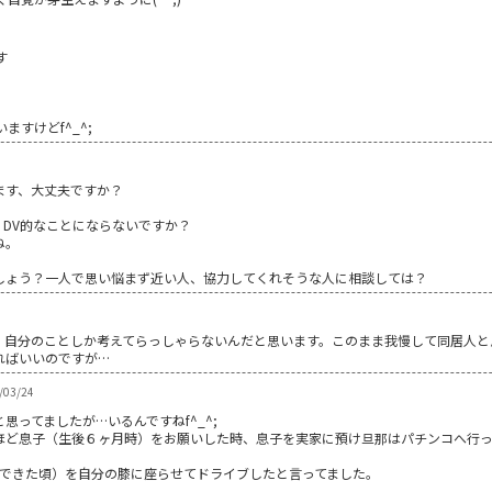
す
すけどf^_^;
ます、大丈夫ですか？
DV的なことにならないですか？
ね。
しょう？一人で思い悩まず近い人、協力してくれそうな人に相談しては？
。自分のことしか考えてらっしゃらないんだと思います。このまま我慢して同居人と
ればいいのですが…
/03/24
ってましたが…いるんですねf^_^;
ほど息子（生後６ヶ月時）をお願いした時、息子を実家に預け旦那はパチンコへ行っ
座りができた頃）を自分の膝に座らせてドライブしたと言ってました。