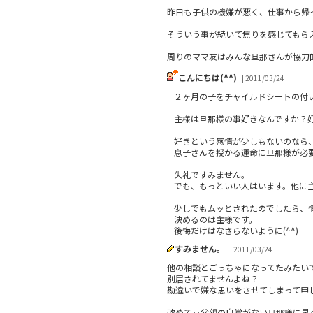
昨日も子供の機嫌が悪く、仕事から帰
そういう事が続いて焦りを感じてもら
周りのママ友はみんな旦那さんが協力
こんにちは(^^)
| 2011/03/24
２ヶ月の子をチャイルドシートの付
主様は旦那様の事好きなんですか？
好きという感情が少しもないのなら
息子さんを授かる運命に旦那様が必
失礼ですみません。
でも、もっといい人はいます。他に
少しでもムッとされたのでしたら、
決めるのは主様です。
後悔だけはなさらないように(^^)
すみません。
| 2011/03/24
他の相談とごっちゃになってたみたいです
別居されてませんよね？
勘違いで嫌な思いをさせてしまって申
改めて‥父親の自覚がない旦那様に早く自