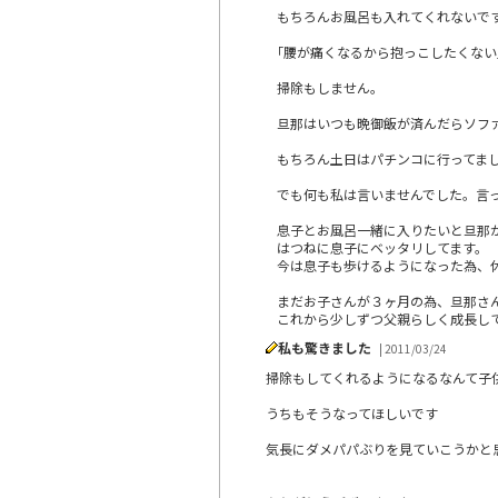
もちろんお風呂も入れてくれないで
｢腰が痛くなるから抱っこしたくない
掃除もしません。
旦那はいつも晩御飯が済んだらソフ
もちろん土日はパチンコに行ってま
でも何も私は言いませんでした。言
息子とお風呂一緒に入りたいと旦那
はつねに息子にベッタリしてます。
今は息子も歩けるようになった為、
まだお子さんが３ヶ月の為、旦那さ
これから少しずつ父親らしく成長し
私も驚きました
| 2011/03/24
掃除もしてくれるようになるなんて子
うちもそうなってほしいです
気長にダメパパぶりを見ていこうかと