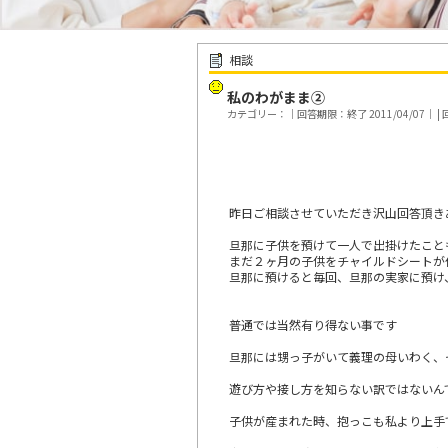
相談
私のわがまま②
カテゴリー：｜回答期限：終了 2011/04/07｜ | 回
昨日ご相談させていただき沢山回答頂き
旦那に子供を預けて一人で出掛けたこと
まだ２ヶ月の子供をチャイルドシートが
旦那に預けると毎回、旦那の実家に預け
普通では当然有り得ない事です
旦那には甥っ子がいて義理の母いわく、
遊び方や接し方を知らない訳ではないん
子供が産まれた時、抱っこも私より上手