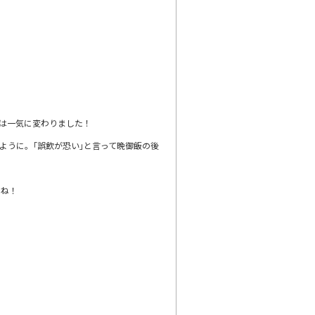
は一気に変わりました！
ように。｢誤飲が恐い｣と言って晩御飯の後
しね！