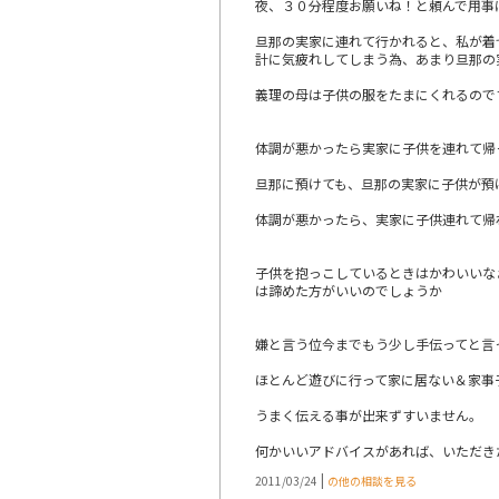
夜、３０分程度お願いね！と頼んで用事
旦那の実家に連れて行かれると、私が着
計に気疲れしてしまう為、あまり旦那の
義理の母は子供の服をたまにくれるので
体調が悪かったら実家に子供を連れて帰
旦那に預けても、旦那の実家に子供が預
体調が悪かったら、実家に子供連れて帰
子供を抱っこしているときはかわいいな
は諦めた方がいいのでしょうか
嫌と言う位今までもう少し手伝ってと言
ほとんど遊びに行って家に居ない＆家事
うまく伝える事が出来ずすいません。
何かいいアドバイスがあれば、いただき
|
2011/03/24
の他の相談を見る