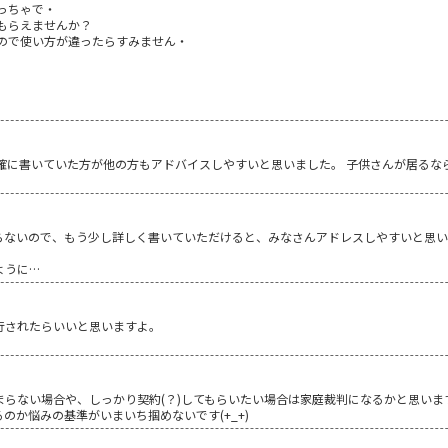
っちゃで・
もらえませんか？
ので使い方が違ったらすみません・
明確に書いていた方が他の方もアドバイスしやすいと思いました。 子供さんが居るな
らないので、もう少し詳しく書いていただけると、みなさんアドレスしやすいと思い
ように…
行されたらいいと思いますよ。
らない場合や、しっかり契約(？)してもらいたい場合は家庭裁判になるかと思いま
のか悩みの基準がいまいち掴めないです(+_+)