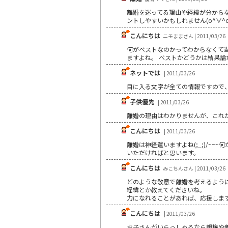
離婚を迷ってる理由や経緯が分からな
ントしやすいかもしれません(o^∀^o
こんにちは
ニモままさん | 2011/03/26
何がベストなのかってわからなくて
ますよね。 ベストかどうかは結果
ネットでは
| 2011/03/26
目に入る文字が全ての情報ですので
子供優先
| 2011/03/26
離婚の理由はわかりませんが、これ
こんにちは
| 2011/03/26
離婚は神経遣いますよね(;_;)/
いただければと思います。
こんにちは
みこちんさん | 2011/03/26
どのような敬意で離婚を考えるよう
経緯とか教えてくださいね。
力になれることがあれば、応援しま
こんにちは
| 2011/03/26
お子さんがいらっしゃるなら親権や