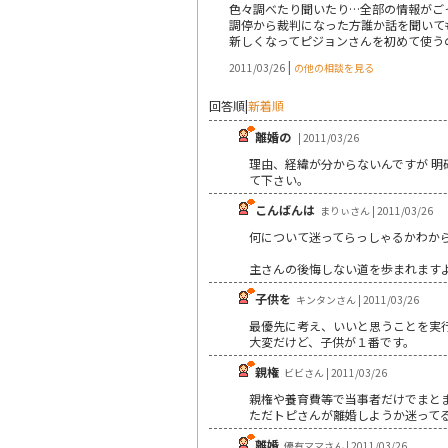
色々調べたり聞いたり…全部の情報がご
調停から裁判になった方誰か話を聞いて
新しくなってピジョンさんを初めて使う
|
2011/03/26
の他の相談を見る
回答順
|
新着順
離婚の
| 2011/03/26
理由、経緯が分からないんですが 
て下さい。
こんばんは
まりぃさん | 2011/03/26
何について迷ってらっしゃるかわか
主さんの後悔しない道を歩まれます
子供を
キンタンさん | 2011/03/26
最優先に考え、いいと思うことを実
大変だけど、子供が１番です。
親権
ビビさん | 2011/03/26
親権や養育費等で当事者だけでまとま
ただトピさんが離婚しようか迷ってる
離婚
優有ママさん | 2011/03/26