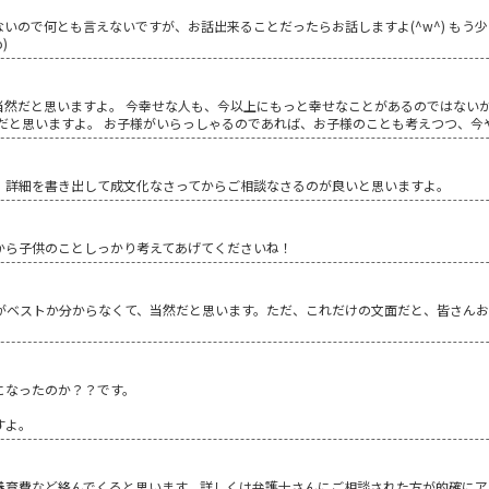
いので何とも言えないですが、お話出来ることだったらお話しますよ(^w^) もう
)
当然だと思いますよ。 今幸せな人も、今以上にもっと幸せなことがあるのではない
論だと思いますよ。 お子様がいらっしゃるのであれば、お子様のことも考えつつ、今
、詳細を書き出して成文化なさってからご相談なさるのが良いと思いますよ。
から子供のことしっかり考えてあげてくださいね！
~~~何がベストか分からなくて、当然だと思います。ただ、これだけの文面だと、皆さ
になったのか？？です。
すよ。
養育費など絡んでくると思います。詳しくは弁護士さんにご相談された方が的確にア