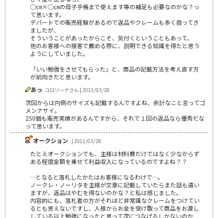
○㎝×○㎝の母子手帳まで使えます等の補足も必要なのかな？っ
て思います。
デパートでの販売経験があるので返品やクレームも多く扱ってき
ましたが、
そういうことがあったからこそ、気付くということもあって、
他のお客様への接客で薦める際に、説明できる知識を得たと思う
ようにしていました。
「いい勉強をさせてもらった」と、商品の記載方法を考え直す方
が前向きだと思います。
あっ
コロリーナさん | 2011/03/28
次回からは内側のサイズも記載するんですよね、余計なこと言ってゴ
メンナサイ。
250個も販売実績があるんですから、それで１回の返品なら優秀だな
って思います。
オークション
| 2011/03/28
たとえオークションでも、主様は材料費だけではなく少なからず
ある程度金額を乗せて利益収入になっているのですよね？？
…となると落札したかたはお客様になるわけで…。
ノークレ・ノーリタを主様が文章に記載していたらまた話も違い
ますが、返品はやむを得ないのかな？と私は感じました。
内容的にも、落札者の方がそれほど非常識なクレームをつけてい
るとも思えないですし、人様からお金を受け取って商品をお渡し
している以上勉強になったと思って次につなげるしかないのか