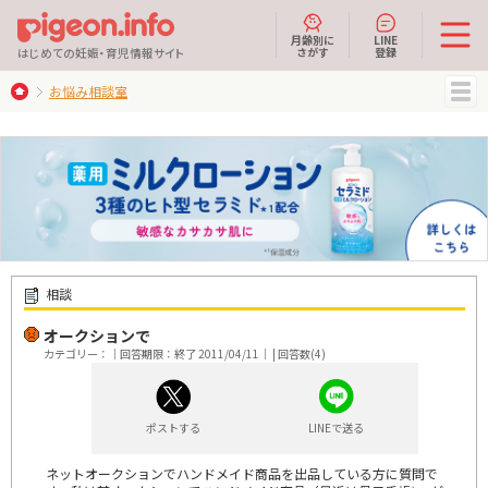
月齢別に
LINE
さがす
登録
はじめての妊娠・育児情報サイト
お悩み相談室
MENU
相談
オークションで
カテゴリー：｜回答期限：終了 2011/04/11｜ | 回答数(4)
ポストする
LINEで送る
ネットオークションでハンドメイド商品を出品している方に質問で