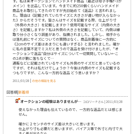
す。私は某オークションでハンドメイド商品（最近は母子手帳ｹｰｽが
メイン）を出品しています。今までに約250個くらいハンドメイド
商品をお取引してきたのですが先日始めて《返品》と言われまし
た。理由は《記載されていたサイズと大きさが違い物が入らなかっ
た》からだそうです。皆さんはサイズを記載する際、仕上がり寸
（外側の大きさ）を記載しますか？使用可能なサイズ（内側の大き
さ）を記載しますか？私は外側の大きさを記載していて、内側は縁
取り分小さくなり誤差があり、指摘されました。しかし、相手から
は落札前にサイズについての質問はなく、商品到着後に一方的に
《2cmのサイズ差はあまりにも違いすぎる》と言われました。確か
に私の言葉不足でミスだと思うので返品を受け付けましたが、*オ
ークションで返品*自分はサイズについて一切質問していない←こ
の2点が腑に落ちなくて…
通販などに記載されているサイズも外側のサイズだと思っているの
ですが、それは私だけでしょうか？今後は内側のサイズも記載する
つもりですが、こんな一方的な返品 どう思いますか？
|
2011/03/28
の他の相談を見る
回答順
|
新着順
オークションの経験はありませんが…
コロリーナさん | 2011/03/28
使えなかった理由も伝えているので、一方的な返品だとは感じま
せん。
確かに２センチのサイズ差は大きいと思います。
仕上がり寸も必要だと思いますが、バイアス等で外寸と内寸で大
きく差が出るなら、