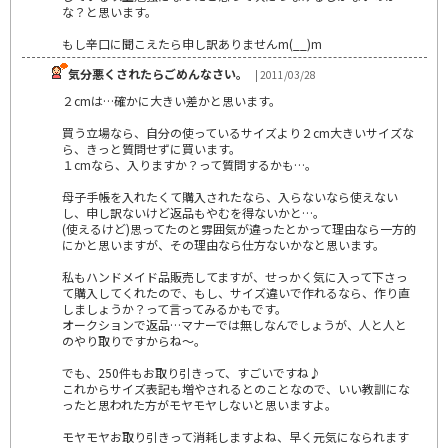
な？と思います。
もし辛口に聞こえたら申し訳ありませんm(__)m
気分悪くされたらごめんなさい。
| 2011/03/28
２cmは…確かに大きい差かと思います。
買う立場なら、自分の使っているサイズより２cm大きいサイズな
ら、きっと質問せずに買います。
１cmなら、入りますか？って質問するかも…。
母子手帳を入れたくて購入されたなら、入らないなら使えない
し、申し訳ないけど返品もやむを得ないかと…。
(使えるけど)思ってたのと雰囲気が違ったとかって理由なら一方的
にかと思いますが、その理由なら仕方ないかなと思います。
私もハンドメイド品販売してますが、せっかく気に入って下さっ
て購入してくれたので、もし、サイズ違いで作れるなら、作り直
しましょうか？って言ってみるかもです。
オークションで返品…マナーでは無しなんでしょうが、人と人と
のやり取りですからね～。
でも、250件もお取り引きって、すごいですね♪
これからサイズ表記も増やされるとのことなので、いい教訓にな
ったと思われた方がモヤモヤしないと思いますよ。
モヤモヤお取り引きって消耗しますよね、早く元気になられます