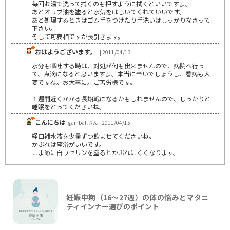
毎回お湯で洗って拭くのも押すように拭くといいですよ。
あとオリブ油を塗ると水気をはじいてくれていいです。
あと処理するときはゴム手をつけたり手洗いはしっかりなさって
下さい。
そして可哀相ですが長引きます。
おはようございます。
| 2011/04/13
水分も嘔吐する時は、対処が何も出来ませんので、病院へ行っ
て、点滴になると思いますよ。本当に辛いでしょうし、看病も大
変ですね。お大事に。ご苦労様です。
１週間近くかかる長期戦になるかもしれませんので、しっかりと
睡眠をとってくださいね。
こんにちは
gamballさん | 2011/04/15
経口補水液を少量ずつ飲ませてくださいね。
かぶれは座浴がいいです。
こまめに白ワセリンを塗るとかぶれにくくなります。
妊娠中期（16〜27週）の体の悩みとマタニ
ティインナー選びのポイント