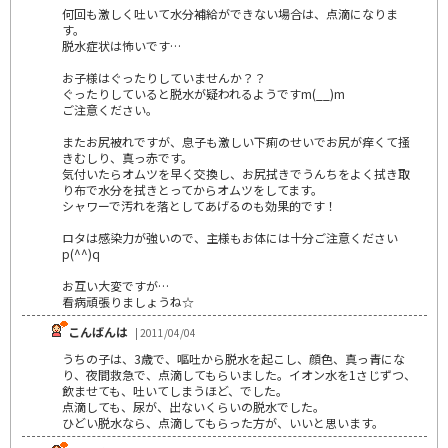
何回も激しく吐いて水分補給ができない場合は、点滴になりま
す。
脱水症状は怖いです…
お子様はぐったりしていませんか？？
ぐったりしていると脱水が疑われるようですm(__)m
ご注意ください。
またお尻被れですが、息子も激しい下痢のせいでお尻が痒くて掻
きむしり、真っ赤です。
気付いたらオムツを早く交換し、お尻拭きでうんちをよく拭き取
り布で水分を拭きとってからオムツをしてます。
シャワーで汚れを落としてあげるのも効果的です！
ロタは感染力が強いので、主様もお体には十分ご注意ください
p(^^)q
お互い大変ですが…
看病頑張りましょうね☆
こんばんは
| 2011/04/04
うちの子は、3歳で、嘔吐から脱水を起こし、顔色、真っ青にな
り、夜間救急で、点滴してもらいました。イオン水を1さじずつ、
飲ませても、吐いてしまうほど、でした。
点滴しても、尿が、出ないくらいの脱水でした。
ひどい脱水なら、点滴してもらった方が、いいと思います。