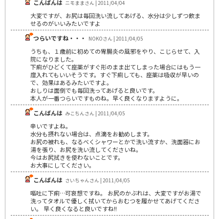
こんばんは
ニモままさん | 2011/04/04
大変ですが、お尻は毎回洗い流してあげる、水分は少しずつ飲ま
せるのがいいみたいですよ
つらいですね・・・
NOKOさん | 2011/04/05
うちも、１歳前に初めての胃腸炎の風邪をやり、こじらせて、入
院になりました。
下痢がひどくて座薬がすぐ形のまま出てしまった場合にはもう一
度入れてもいいそうです。すぐ下痢しても、座薬は吸収が早いの
で、効果はあるみたいですよ。
おしりは面倒でも毎回洗ってあげると良いです。
本人が一番つらいですものね。早く良くなりますように。
こんばんは
みこちんさん | 2011/04/05
辛いですよね。
水分も摂れない場合は、点滴をお勧めします。
お尻の被れも、なるべくシャワーとかで洗い流すか、洗面器にお
湯を張り、お尻を洗い流してくださいね。
今はお尻拭きを使わないことです。
お大事にしてください。
こんばんは
さいちゃんさん | 2011/04/05
嘔吐に下痢…可哀想ですね。 お尻のかぶれは、大変ですがお湯で
洗ってタオルで優しく拭いてからおむつを履かせてあげてくださ
い。 早く良くなると良いですね!!