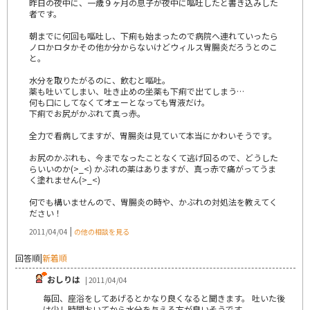
昨日の夜中に、一歳９ヶ月の息子が夜中に嘔吐したと書き込みした
者です。
朝までに何回も嘔吐し、下痢も始まったので病院へ連れていったら
ノロかロタかその他か分からないけどウィルス胃腸炎だろうとのこ
と。
水分を取りたがるのに、飲むと嘔吐。
薬も吐いてしまい、吐き止めの坐薬も下痢で出てしまう…
何も口にしてなくてオェーとなっても胃液だけ。
下痢でお尻がかぶれて真っ赤。
全力で看病してますが、胃腸炎は見ていて本当にかわいそうです。
お尻のかぶれも、今までなったことなくて逃げ回るので、どうした
らいいのか(>_<) かぶれの薬はありますが、真っ赤で痛がってうま
く塗れません(>_<)
何でも構いませんので、胃腸炎の時や、かぶれの対処法を教えてく
ださい！
|
2011/04/04
の他の相談を見る
回答順
|
新着順
おしりは
| 2011/04/04
毎回、座浴をしてあげるとかなり良くなると聞きます。 吐いた後
は少し時間おいてから水分を与える方が良いそうです。