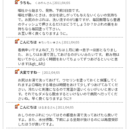
うちも。
くみやんさん | 2011/04/05
嘔吐から始まり、発熱、下痢3日目です。
嘔吐が酷いときは、水分を欲しがっても与えないくらいの気持ち
で。お尻のかぶれは、洗い流すのが1番ですが、毎回無理なら普通
のティッシュで押さえるだけはどうでしょうか？かぶれの薬をお
持ちなら毎回塗って下さい。
お互い早く良くなりますように。
こんにちは
★ちぃちぃ★さん | 2011/04/05
看病辛いですよね(T_T) うちは１月に娘→息子→旦那となりまし
た、 おしりはお湯で流してあげるのがいいみたいです。 飲み物は
吐いてからしばらく時間をおいてちょってずつあげるといいと思
います(&gt;_&lt;)
大変ですね…
| 2011/04/05
お尻はお湯で洗ってあげて、ワセリンを塗っておくと保護してく
れますよ◎嘔吐する場合は時間をあけて少しずつあげてみてくだ
さい。冷たいと刺激になるので常温か温いくらいがいいと思いま
す。それでもダメなら脱水するといけないので病院へ行ってくだ
さいね。早く良くなりますように!!
こんにちは
はるまるさん | 2011/04/05
おしりのかぶれについてはその都度お湯で洗ってあげたら良いで
すよ。また、水分摂取、下痢による坐剤が抜けるのには再度受診
したほうが良いですよ。