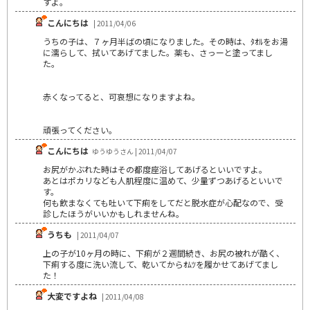
すよ。
こんにちは
| 2011/04/06
うちの子は、７ヶ月半ばの頃になりました。その時は、ﾀｵﾙをお湯
に濡らして、拭いてあげてました。薬も、さっーと塗ってまし
た。
赤くなってると、可哀想になりますよね。
頑張ってください。
こんにちは
ゆうゆうさん | 2011/04/07
お尻がかぶれた時はその都度座浴してあげるといいですよ。
あとはポカリなども人肌程度に温めて、少量ずつあげるといいで
す。
何も飲まなくても吐いて下痢をしてだと脱水症が心配なので、受
診したほうがいいかもしれませんね。
うちも
| 2011/04/07
上の子が10ヶ月の時に、下痢が２週間続き、お尻の被れが酷く、
下痢する度に洗い流して、乾いてからｵﾑﾂを履かせてあげてまし
た！
大変ですよね
| 2011/04/08