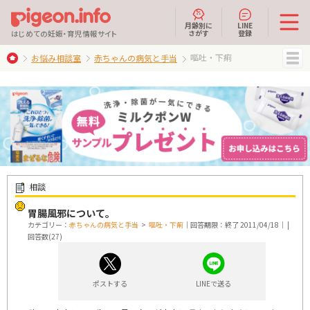
月齢別に
LINE
さがす
登録
はじめての妊娠・育児情報サイト
嘔吐・下痢
お悩み相談室
赤ちゃんの病気と手当
MENU
相談
胃腸風邪について。
カテゴリー：
赤ちゃんの病気と手当
>
嘔吐・下痢
｜回答期限：終了 2011/04/18｜ |
回答数(27)
ポストする
LINEで送る