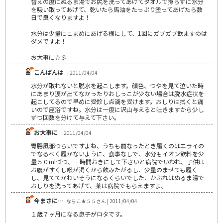
替えの度にぬるま湯でお尻を洗ってあげてタオルで擦らずに水分
を吸い取ってあげて、乾いたら馬油をたっぷり塗ってあげたら数
日で良くなりますよ！
水分は少量にこまめにあげる様にして、1回にガブガブ飲ますのは
ダメですよ！
お大事に☆彡
こんばんは
| 2011/04/04
水分が取れないと脱水を起こします。顔色、つやを見て泣いた時
にあまり涙が出てなかったりおしっこが少ない場合は脱水症状を
起こしてるので早めに受診し点滴を受けます。おしりは拭くと痛
いので座浴ですね。水分は一度に沢山与えると吐きますから少し
ずつ回数を分けて与えて下さい。
お大事に
| 2011/04/04
胃腸風邪つらいですよね、うちも前なったとき履くのはエライの
でなるべく履かないように、食事なしで、水分もイオン飲料を少
量５０mlづつ、一時間おきにして下さいと病院でいわれ、子供は
お腹がすくし喉が渇くから飲みたがるし、少量のませても履く
し、見ててかわいそうになるくらいでした、かぶれはぬるま湯で
おしりを洗ってあげて、薬は病院でもらえますよ。
今まさに…
なちこ★５５さん | 2011/04/04
１歳７ヶ月になる息子がロタです。