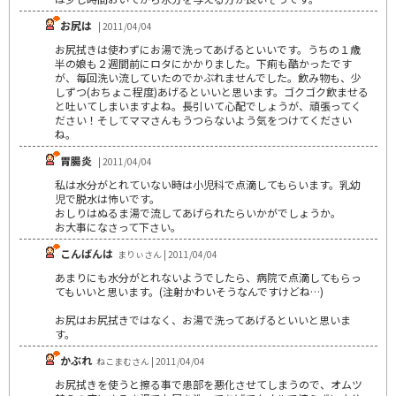
お尻は
| 2011/04/04
お尻拭きは使わずにお湯で洗ってあげるといいです。うちの１歳
半の娘も２週間前にロタにかかりました。下痢も酷かったです
が、毎回洗い流していたのでかぶれませんでした。飲み物も、少
しずつ(おちょこ程度)あげるといいと思います。ゴクゴク飲ませる
と吐いてしまいますよね。長引いて心配でしょうが、頑張ってく
ださい！そしてママさんもうつらないよう気をつけてください
ね。
胃腸炎
| 2011/04/04
私は水分がとれていない時は小児科で点滴してもらいます。乳幼
児で脱水は怖いです。
おしりはぬるま湯で流してあげられたらいかがでしょうか。
お大事になさって下さい。
こんばんは
まりぃさん | 2011/04/04
あまりにも水分がとれないようでしたら、病院で点滴してもらっ
てもいいと思います。(注射かわいそうなんですけどね…)
お尻はお尻拭きではなく、お湯で洗ってあげるといいと思いま
す。
かぶれ
ねこまむさん | 2011/04/04
お尻拭きを使うと擦る事で患部を悪化させてしまうので、オムツ