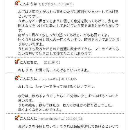
こんにちは
ももひなさん | 2011/04/05
お尻は大変ですがおむつ替えのたびに座浴やシャワーしてあげる
といいですよ。
タオルなどで押さえるように優しく水分を取ってあげて、少しの
間オムツをつけずに乾かしてあげてから薬を塗ると治りも早いで
す。
痛がって暴れてもしっかり塗ってあげることも必要ですよ。
吐くうちは水分もほんの一口くらいずつ、時間をおいてあげたほ
うがいいですよ。
うちの子も飲みたがるので普通に飲ませてたら、マーライオンみ
たいな勢いで吐きだして慌てたこともあります。
こんにちは。
| 2011/04/05
おしりは、お湯で洗ってあげるといいですよ。
こんにちは
こっちゃんさん | 2011/04/05
おしりは、シャワーで洗ってあげるといいですよ。
水分は、飲めるようでしたら１０分毎に少しずつあげるといいと
思います。
うちの娘も、飲んでは吐き、飲んでは吐きの繰り返しでした。
早くよくなるといいですね。
こんばんは
moricorohouseさん | 2011/04/05
お尻ふきを使用しないで、できれば毎回座浴してあげるといいで