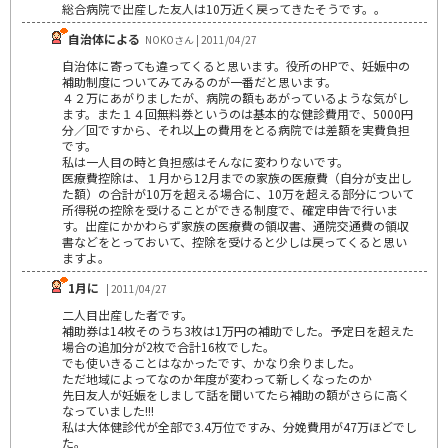
総合病院で出産した友人は10万近く戻ってきたそうです。。
自治体による
NOKOさん | 2011/04/27
自治体に寄っても違ってくると思います。役所のHPで、妊娠中の
補助制度についてみてみるのが一番だと思います。
４２万にあがりましたが、病院の額もあがっているような気がし
ます。また１４回無料券というのは基本的な健診費用で、5000円
分／回ですから、それ以上の費用をとる病院では差額を実費負担
です。
私は一人目の時と負担感はそんなに変わりないです。
医療費控除は、１月から12月までの家族の医療費（自分が支出し
た額）の合計が10万を超える場合に、10万を超える部分について
所得税の控除を受けることができる制度で、確定申告で行いま
す。出産にかかわらず家族の医療費の領収書、通院交通費の領収
書などをとっておいて、控除を受けると少しは戻ってくると思い
ますよ。
1月に
| 2011/04/27
二人目出産した者です。
補助券は14枚そのうち3枚は1万円の補助でした。予定日を超えた
場合の追加分が2枚で合計16枚でした。
でも使いきることはなかったです、かなり余りました。
ただ地域によってなのか年度が変わって新しくなったのか
先日友人が妊娠をしまして話を聞いてたら補助の額がさらに高く
なっていました!!!
私は大体健診代が全部で3.4万位ですみ、分娩費用が47万ほどでし
た。