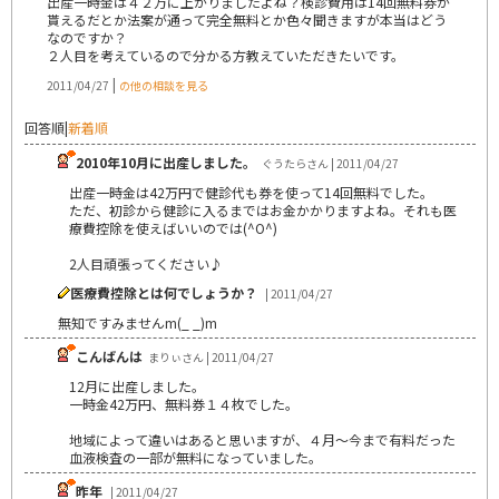
出産一時金は４２万に上がりましたよね？検診費用は14回無料券が
貰えるだとか法案が通って完全無料とか色々聞きますが本当はどう
なのですか？
２人目を考えているので分かる方教えていただきたいです。
|
2011/04/27
の他の相談を見る
回答順
|
新着順
2010年10月に出産しました。
ぐうたらさん | 2011/04/27
出産一時金は42万円で健診代も券を使って14回無料でした。
ただ、初診から健診に入るまではお金かかりますよね。それも医
療費控除を使えばいいのでは(^O^)
2人目頑張ってください♪
医療費控除とは何でしょうか？
| 2011/04/27
無知ですみませんm(_ _)m
こんばんは
まりぃさん | 2011/04/27
12月に出産しました。
一時金42万円、無料券１４枚でした。
地域によって違いはあると思いますが、４月～今まで有料だった
血液検査の一部が無料になっていました。
昨年
| 2011/04/27