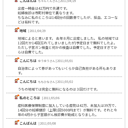
こんばんは
ちゃんくんさん | 2011/04/29
出産一時金は42万円で共通です。
妊婦検診は市町村単位で異なります。
ちなみに私のところは14回分の回数券でしたが、採血、エコーな
どは有料です。
地域
| 2011/04/29
地域によると思います。 去年８月に出産しました。 私の地域では
12回だか14回(忘れてしまいましたが)予定日まで無料でしたよ。
ただし子宮ガン検査と何かの検査は自費でした。予定日すぎてか
らは自費でした。
こんにちは
ゆうゆうさん | 2011/05/01
自治体によって券があってもいくらか自己負担がある所もありま
す。
こんにちは
ももひなさん | 2011/05/02
うちの地域では完全に無料になるのは３回だけです。
私のところは
| 2011/05/06
産科医療保障制度に加入している産院は42万、未加入は39万で、
14回分の妊婦健診（上限1回5000円まで）が無料です。それと今
年の4月から子宮頸がん検診費が助成となりました。
こんばんは
| 2011/05/08