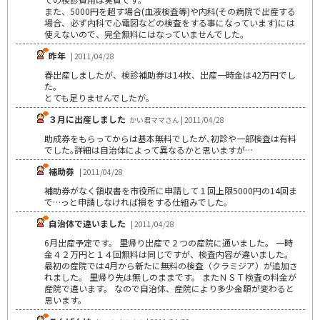
また、5000円を超す場合(血液検査等)や内科(その病院で出産する
場合、必ず内科で心電図などの検査をする事になっています)には
使えないので、完全無料にはなっていませんでした。
昨年
| 2011/04/28
春出産しましたが、検診補助券は14枚、出産一時金は42万円でし
た。
とても足りませんでしたが。
３月に出産しました
かい君ママさん | 2011/04/28
助成券をもらってからは基本無料でしたが､初診や一部検査は有料
でした｡詳細は自治体によって異なるかと思いますが…
補助券
| 2011/04/28
補助券がなく領収書を市役所に申請して１回上限5000円の14回ま
で…っと申請しなければ損をする仕組みでした。
自治体で違いました
| 2011/04/28
6月出産予定です。 里帰り出産で２つの産院に通いました。 一時
金４２万円と１４回無料は同じですが、検査内容が違いました。
最初の産院では4月から新たに無料の検査（クラミジア）が追加さ
れました。 里帰り先は無しのままです。 またＮＳＴ検査の料金が
産院で違います。 なので自治体、産院により多少金額が変わると
思います。