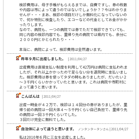
検診費用は、母子手帳がもらえるまでは、自費ですし、券の枚数
や内容は市によって違うのではないでしょうか？？今はわかりま
せんが・・・まあ、検診の項目だけしか無料化になっていないの
で、何か特別に検査したり、エコーなどの代金としてお金がかか
ったりします。
なので、病院も、一つの病院では券でただで検診できていても、
同じ内容の検診内容でも、里帰り先の病院では県内でも、余分に
２０００円とかとられたり・・・
本当に、病院によって、検診費用は全然違います。
昨年９月に出産しました。
| 2011/04/27
出産費用は直接支払い制度を利用して42万円は病院に支払われま
したが、それ以上かかったので足らない分を退院時に支払いまし
た。検診費用は券を使ってタダの時もありましたが、だいたい２
～３千円くらいかかっていたと思います。これは病院や市町村に
よって違うと思います。
こんばんは
| 2011/04/27
出産一時金が４２万で、検診は１４回分の券がありましたが、里
帰り前の病院は一回大体４～５千円くらい自己負担で、里帰り先
の病院は一回３千円くらいでした。
３回だけ完全に無料でした。
自治体によって違うと思います。
ノンタンタータンさん | 2011/04/27
私は2010年６月に三女を出産しました。