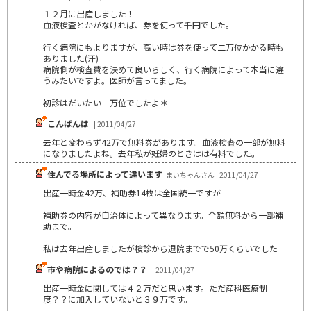
１２月に出産しました！
血液検査とかがなければ、券を使って千円でした。
行く病院にもよりますが、高い時は券を使って二万位かかる時も
ありました(汗)
病院側が検査費を決めて良いらしく、行く病院によって本当に違
うみたいですよ。医師が言ってました。
初診はだいたい一万位でしたよ＊
こんばんは
| 2011/04/27
去年と変わらず42万で無料券があります。血液検査の一部が無料
になりましたよね。去年私が妊婦のときはは有料でした。
住んでる場所によって違います
まいちゃんさん | 2011/04/27
出産一時金42万、補助券14枚は全国統一ですが
補助券の内容が自治体によって異なります。全額無料から一部補
助まで。
私は去年出産しましたが検診から退院までで50万くらいでした
市や病院によるのでは？？
| 2011/04/27
出産一時金に関しては４２万だと思います。ただ産科医療制
度？？に加入していないと３９万です。