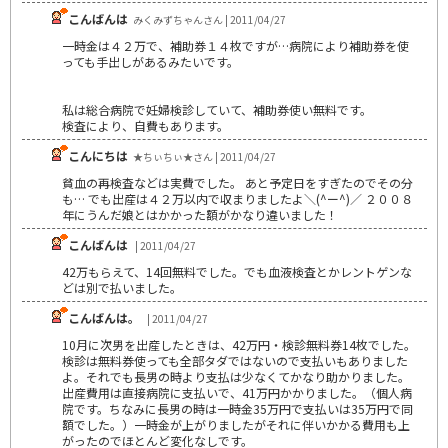
こんばんは
みくみずちゃんさん | 2011/04/27
一時金は４２万で、補助券１４枚ですが…病院により補助券を使
っても手出しがあるみたいです。
私は総合病院で妊婦検診していて、補助券使い無料です。
検査により、自費もあります。
こんにちは
★ちぃちぃ★さん | 2011/04/27
貧血の再検査などは実費でした。 あと予定日をすぎたのでその分
も… でも出産は４２万以内で収まりましたよ＼(^ー^)／ ２００８
年にうんだ娘とはかかった額がかなり違いました！
こんばんは
| 2011/04/27
42万もらえて、14回無料でした。でも血液検査とかレントゲンな
どは別で払いました。
こんばんは。
| 2011/04/27
10月に次男を出産したときは、42万円・検診無料券14枚でした。
検診は無料券使っても全部タダではないので支払いもありました
よ。それでも長男の時より支払は少なくてかなり助かりました。
出産費用は直接病院に支払いで、41万円かかりました。（個人病
院です。ちなみに長男の時は一時金35万円で支払いは35万円で同
額でした。）一時金が上がりましたがそれに伴いかかる費用も上
がったのでほとんど変化なしです。