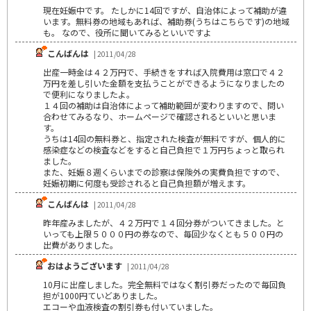
現在妊娠中です。 たしかに14回ですが、自治体によって補助が違
います。無料券の地域もあれば、補助券(うちはこちらです)の地域
も。 なので、役所に聞いてみるといいですよ
こんばんは
| 2011/04/28
出産一時金は４２万円で、手続きをすれば入院費用は窓口で４２
万円を差し引いた金額を支払うことができるようになりましたの
で便利になりましたよ。
１４回の補助は自治体によって補助範囲が変わりますので、問い
合わせてみるなり、ホームページで確認されるといいと思いま
す。
うちは14回の無料券と、指定された検査が無料ですが、個人的に
感染症などの検査などをすると自己負担で１万円ちょっと取られ
ました。
また、妊娠８週くらいまでの診察は保険外の実費負担ですので、
妊娠初期に何度も受診されると自己負担額が増えます。
こんばんは
| 2011/04/28
昨年産みましたが、４２万円で１４回分券がついてきました。と
いっても上限５０００円の券なので、毎回少なくとも５００円の
出費がありました。
おはようございます
| 2011/04/28
10月に出産しました。完全無料ではなく割引券だったので毎回負
担が1000円ていどありました。
エコーや血液検査の割引券も付いていました。