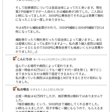
そして妊婦健診については各自治体によってだと思います。現在
第3子妊娠中ですが一人目のときは補助券が2枚でした。二人目は
14枚になってましたが、3000円公費負担でそれ以上は実費で無料
になったことは一度しかありません。
今は4月から補助金額がかわり、5000円補助と8000円補助で計14
枚になってました。
補助券だったり無料券だったり自治体によって違いますし、あと
は産婦人科によっても変わりますよ～。私の通う個人産院は毎回
エコー４Ｄとるので5000円公費負担券でも結局いくらかは実費か
かりました(-_-;)
こんにちは
あ～ちゃん(メロ子)さん | 2011/04/28
住んでいる場所や病院によって変わります。
出産一時金の42万はどこでも一緒ですが(一部を除く)、券でどこ
までまかなえるかは病院で設定できるみたいですよ。
私の通っていた病院はは血液検査とNSTをするときだけ有料にな
りました。
私の場合
かず＆たくさん | 2011/04/28
出産一時金は42万円でしたが、検診費用は無料ではありませんで
した。
『検診補助券』という、5000円まで補助してくれる券でした。
14枚もらえましたが、母子手帳と一緒にもらうので、もらえるま
での検診費用は実費です。