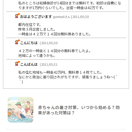
私のところは妊婦検診が14回分までは無料です。初診は自費にな
りますが1万円ぐらいでした。出産一時金は42万です。
おはようございます
gamballさん | 2011/05/10
都内在住です。
昨年３月出産しました。
一時金は４２万で１４回分無料券ありました。
こんにちは
| 2011/05/10
４２万の一時金と１４回分の無料券でしたよ。
地域によって違うかも。
こんばんは
| 2011/05/11
私の住む地域も一時金42万円、無料券１４枚でした。
なにかと政治に振り回されがちですが、頑張りましょうね～(＾
＾)
赤ちゃんの暑さ対策、いつから始める？効
果があった対策は？