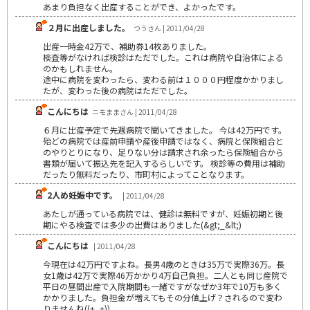
あまり負担なく出産することができ、よかったです。
２月に出産しました。
つうさん | 2011/04/28
出産一時金42万で、補助券14枚ありました。
検査等がなければ検診はただでした。これは病院や自治体による
のかもしれません。
途中に病院を変わったら、変わる前は１０００円程度かかりまし
たが、変わった後の病院はただでした。
こんにちは
ニモままさん | 2011/04/28
６月に出産予定で先週病院で聞いてきました。 今は42万円です。
殆どの病院では産前申請や産後申請ではなく、病院と保険組合と
のやりとりになり、足りない分は請求され余ったら保険組合から
書類が届いて振込先を記入するらしいです。 検診等の費用は補助
だったり無料だったり、市町村によってことなります。
2人め妊娠中です。
| 2011/04/28
あたしが通っている病院では、健診は無料ですが、妊娠初期と後
期にやる検査では多少の出費はありました(&gt;_&lt;)
こんにちは
| 2011/04/28
今現在は42万円ですよね。長男4歳のときは35万で実際36万。長
女1歳は42万で実際46万かかり4万自己負担。二人とも同じ産院で
平日の昼間出産で入院期間も一緒ですがなぜか3年で10万も多く
かかりました。負担金が増えてもその分値上げ？されるので変わ
りませんね((+_+))