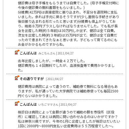
健診費は母子手帳をもらうまでは自費でした。(母子手帳交付時に
今後の健診費の無料書類をもらいました。)
分娩費(42万円)は直接産院に振り込まれ、不足分を退院時に支払
いました。余れば手元に戻るそうですが(少し面倒な手続きがあり
後日振り込まれる形だったと思います)分娩費も値上がりしてお
り、結局８万円プラスしなければなりませんでした。でも私が長
女を出産した時(約５年前)は30万円しか出ず、健診は全て自費。
次女を出産した時(約３年前)は35万円が出て、健診は全て自費だ
ったので恵まれてきたなぁと思います。子どもって育てるのにも
お金がかかるものですからね。
こんばんは
みこちんさん | 2011/04/27
去年出産しましたが、一時金４２万でした。
健診費用も１４回無料でしたが、血液検査等で費用かかりまし
た。
その通りですが
| 2011/04/27
健診費用は病院によって違うので、補助券で無料になる場合もあ
りますが、私が通っていた大学病院では補助券使っても毎回2500
円ぐらいはかかりました。
こんばんは
いちごママさん | 2011/04/27
検診日は病院によって金額が違うので補助の額を市役所（区役
所）に確認してあとは病院に問い合わせみるのはいかがですか？
私は神奈川県ですが、今年の1月に出産しましたが検診はだいたい
1回に2000円～8000円支払い出産費用は５５万程度でした～。