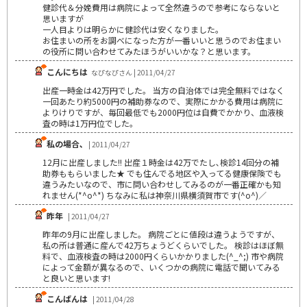
健診代＆分娩費用は病院によって全然違うので参考にならないと
思いますが
一人目よりは明らかに健診代は安くなりました。
お住まいの所をお調べになった方が一番いいと思うのでお住まい
の役所に問い合わせてみたほうがいいかな？と思います。
こんにちは
なぴなぴさん | 2011/04/27
出産一時金は42万円でした。 当方の自治体では完全無料ではなく
一回あたり約5000円の補助券なので、実際にかかる費用は病院に
よりけりですが、毎回最低でも2000円位は自費でかかり、血液検
査の時は1万円位でした。
私の場合､
| 2011/04/27
12月に出産しました!! 出産１時金は42万でたし､検診14回分の補
助券ももらいました★ でも住んでる地区や入ってる健康保険でも
違うみたいなので、市に問い合わせしてみるのが一番正確かも知
れません(*^o^*) ちなみに私は神奈川県横須賀市です(^o^)／
昨年
| 2011/04/27
昨年の9月に出産しました。 病院ごとに値段は違うようですが、
私の所は普通に産んで42万ちょうどくらいでした。 検診はほぼ無
料で、血液検査の時は2000円くらいかかりました(^_^;) 市や病院
によって金額が異なるので、いくつかの病院に電話で聞いてみる
と良いと思います!
こんばんは
| 2011/04/28