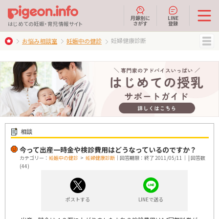
月齢別に
LINE
さがす
登録
はじめての妊娠・育児情報サイト
妊婦健康診断
お悩み相談室
妊娠中の健診
MENU
相談
今って出産一時金や検診費用はどうなっているのですか？
カテゴリー：
妊娠中の健診
>
妊婦健康診断
｜回答期限：終了 2011/05/11｜ | 回答数
(44)
ポストする
LINEで送る