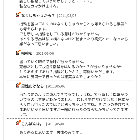
新しい指輪っていうのがちょっと・・・・。
私ならカマかけますね。
なくしちゃうから？
| 2011/05/06
指輪を置いておくのはなくしちゃうからとも考えられるし浮気と
も考えられます。
でも新しい指輪をしている意味がわかりません。
あとやる行為は私は構わないけど捕まったり病気とかになったら
嫌だなって思いました。
指輪を
| 2011/05/06
置いていく時点で意味が分かりません｡
売春だとしても違う指輪をはめるのか…？が分かりませんが…
とりあえず『あれ？指輪どしたん？』等問いただします。
本当に男同士で行ったのは確実なんでしょうか？
男性だけなら
| 2011/05/06
当たり前のように遊んできてるでしょうね。でも新しく指輪がつ
いてるのは意味がわかりません。 むしろ男性だけではなく日本か
ら女性も行ったのでは？と思っちゃいますね。 むこうの遊びなら
まあいいかと思いますが一緒に行ったのなら話がちがってきます
よね
こんばんは。
| 2011/05/06
あり得ると思います。男性のみですし。