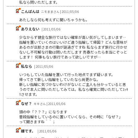
私なら問いただします。
こんばんは
ニモままさん | 2011/05/06
あたしなら何も考えずに聞いちゃうかも。
ありえない
| 2011/05/06
少なからず健全な旅行ではない確率が高い気がしてしまいます…
指輪を置いていくのはいいけど違う指輪して帰国？ どんな意味が
あるのが旦那さまの行動が謎過ぎですね 私ならまず旅行に行かせ
ないし不可解な行動は問いただします 売春だったら本当にぞっと
します！ 何事もない旅行であって欲しいですが…
私なら
| 2011/05/06
いつもしていた指輪を置いて行った地点でまず疑います。
帰ってきて新しい指輪をしていたなら尚更かな。
新しい指輪に気づかないわけがないとご主人も分かっていると思
うので本人に問いただしてみては。私なら確実に問いただしてｽｯｷ
ﾘさせます。
なぜ？
キキさん | 2011/05/06
頭の中「？？？」になります
普段指輪をしているのに置いていくなら、その時に「なぜ？」
って聞きますね＾＾；
嫌です。
| 2011/05/06