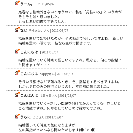
うーん。
| 2011/05/07
売春なら指輪外さないと思うので、私も「男性のみ」という点が
そもそも嘘と思いました。
もっと悪い想像ですみません。
なぜ
そらあおいさん | 2011/05/07
指輪を置いて出掛けたのか… その時点で怪しいですよね。 新しい
指輪も意味不明です。 私なら直球で聞きます。
こんにちは
| 2011/05/07
指輪を置いていく時点で怪しいですよね。私なら、何この指輪？
と聞きますが・・・
こんにちは
happyさん | 2011/05/07
そういう旅行などで離れるときこそ、指輪をするべきですよね。
しかも男性のみの旅行というのも、不自然に感じました。
こんばんは
はるまるさん | 2011/05/07
指輪を置いていく…新しい指輪を付けてかえってくる…怪しいと
ころ満載ですね。何かをしているのは確かですよね。
うちに
ビビさん | 2011/05/07
指輪置いてく時点で気になりますが…
左の薬指だったんなら問いただします(●｀ε´●)