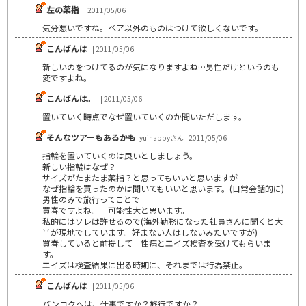
左の薬指
| 2011/05/06
気分悪いですね。ペア以外のものはつけて欲しくないです。
こんばんは
| 2011/05/06
新しいのをつけてるのが気になりますよね…男性だけというのも
変ですよね。
こんばんは。
| 2011/05/06
置いていく時点でなぜ置いていくのか問いただします。
そんなツアーもあるかも
yuihappyさん | 2011/05/06
指輪を置いていくのは良いとしましょう。
新しい指輪はなぜ？
サイズがたまたま薬指？と思ってもいいと思いますが
なぜ指輪を買ったのかは聞いてもいいと思います。(日常会話的に)
男性のみで旅行ってことで
買春ですよね。 可能性大と思います。
私的にはソレは許せるので(海外勤務になった社員さんに聞くと大
半が現地でしています。好まない人はしないみたいですが)
買春していると前提して 性病とエイズ検査を受けてもらいま
す。
エイズは検査結果に出る時期に、それまでは行為禁止。
こんばんは
| 2011/05/06
バンコクへは、仕事ですか？旅行ですか？