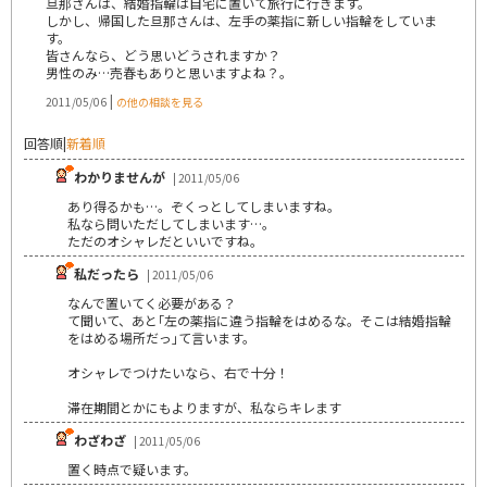
旦那さんは、結婚指輪は自宅に置いて旅行に行きます。
しかし、帰国した旦那さんは、左手の薬指に新しい指輪をしていま
す。
皆さんなら、どう思いどうされますか？
男性のみ…売春もありと思いますよね？。
|
2011/05/06
の他の相談を見る
回答順
|
新着順
わかりませんが
| 2011/05/06
あり得るかも…。ぞくっとしてしまいますね。
私なら問いただしてしまいます…。
ただのオシャレだといいですね。
私だったら
| 2011/05/06
なんで置いてく必要がある？
て聞いて、あと｢左の薬指に違う指輪をはめるな。そこは結婚指輪
をはめる場所だっ｣て言います。
オシャレでつけたいなら、右で十分！
滞在期間とかにもよりますが、私ならキレます
わざわざ
| 2011/05/06
置く時点で疑います。