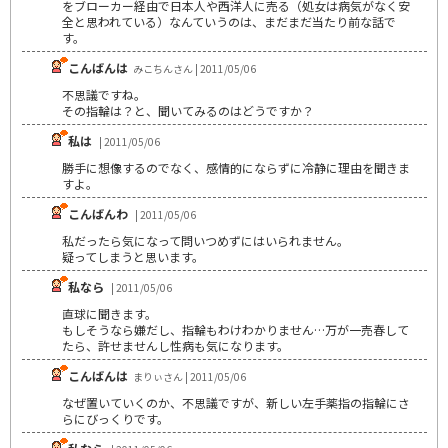
をブローカー経由で日本人や西洋人に売る（処女は病気がなく安
全と思われている）なんていうのは、まだまだ当たり前な話で
す。
こんばんは
みこちんさん | 2011/05/06
不思議ですね。
その指輪は？と、聞いてみるのはどうですか？
私は
| 2011/05/06
勝手に想像するのでなく、感情的にならずに冷静に理由を聞きま
すよ。
こんばんわ
| 2011/05/06
私だったら気になって問いつめずにはいられません。
疑ってしまうと思います。
私なら
| 2011/05/06
直球に聞きます。
もしそうなら嫌だし、指輪もわけわかりません…万が一売春して
たら、許せませんし性病も気になります。
こんばんは
まりぃさん | 2011/05/06
なぜ置いていくのか、不思議ですが、新しい左手薬指の指輪にさ
らにびっくりです。