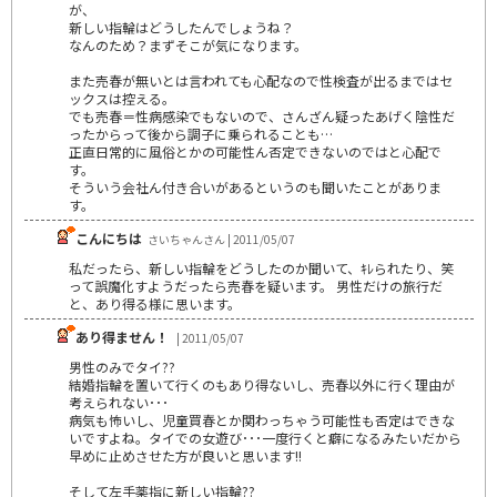
が、
新しい指輪はどうしたんでしょうね？
なんのため？まずそこが気になります。
また売春が無いとは言われても心配なので性検査が出るまではセ
ックスは控える。
でも売春＝性病感染でもないので、さんざん疑ったあげく陰性だ
ったからって後から調子に乗られることも…
正直日常的に風俗とかの可能性ん否定できないのではと心配で
す。
そういう会社ん付き合いがあるというのも聞いたことがありま
す。
こんにちは
さいちゃんさん | 2011/05/07
私だったら、新しい指輪をどうしたのか聞いて、ｷﾚられたり、笑
って誤魔化すようだったら売春を疑います。 男性だけの旅行だ
と、あり得る様に思います。
あり得ません！
| 2011/05/07
男性のみでタイ??
結婚指輪を置いて行くのもあり得ないし、売春以外に行く理由が
考えられない･･･
病気も怖いし、児童買春とか関わっちゃう可能性も否定はできな
いですよね。タイでの女遊び･･･一度行くと癖になるみたいだから
早めに止めさせた方が良いと思います!!
そして左手薬指に新しい指輪??