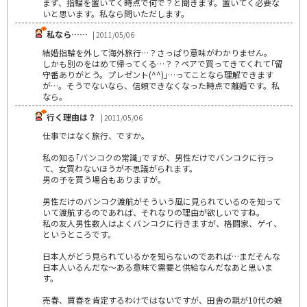
まず、指輪を置いてく時点で何で？と聞きます。置いてく必要な
いと思います。私なら問いただします。
私なら……
| 2011/05/06
結婚指輪を外して海外旅行…？さっぱり意味がわかりません。
しかも別のをはめて帰ってくる…？？ペアで買ってきてくれて｢留
守番ありがとう。プレゼント(^^)｣…ってことなら理解できます
が…。そうでないなら、信頼できなくなった時点で離婚です。私
なら。
行く理由は？
| 2011/05/06
仕事ではなく旅行、ですか。
私の知る｢バンコクの常識｣ですが、男性だけでバンコクに行っ
て、女買わないほうが不思議がられます。
男の子を買う場合もありますが。
男性だけのバンコク渡航がそういう風に見られているのを知って
いて渡航するのであれば、それなりの理由が欲しいですね。
私の友人男性数人はよくバンコクに行きますが、格闘家、ゲイ、
というところです。
日本人がどう見られているかを知らないのであれば…まだそんな
日本人いるんだな～ある意味で需要と供給なんだなあと思いま
す。
売春、買春を肯定するわけではないですが、田舎の親が10代の娘