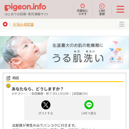
月齢別に
LINE
さがす
登録
はじめての妊娠・育児情報サイト
お悩み相談室
MENU
相談
あなたなら、どうしますか？
カテゴリー：｜回答期限：終了 2011/05/08｜ | 回答数(50)
ポストする
LINEで送る
旦那様が男性のみでバンコクに行きます。