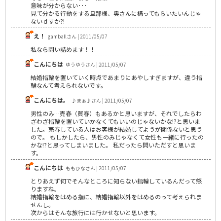
意味が分からない･･･
見て分かる行動をする旦那様、奥さんに構ってもらいたいんじゃ
ないｄすか?!
え！
gamballさん | 2011/05/07
私なら問い詰めます！！
こんにちは
ゆうゆうさん | 2011/05/07
結婚指輪を置いていく時点であまりにあやしすぎますが、違う指
輪なんて考えられないです。
こんにちは。
♪まぁ♪さん | 2011/05/07
男性のみ…売春（買春）もあるかと思いますが、それでしたらわ
ざわざ指輪を置いていかなくてもいいのじゃないかな!?と思いま
した。売春している人はお客様が結婚してようが関係ないと思う
ので。 もしかしたら、男性のみじゃなくて女性も一緒に行ったの
かな!?と思ってしまいました。 私だったら問いただすと思いま
す。
こんにちは
ももひなさん | 2011/05/07
とりあえず何でそんなところに知らない指輪しているんだって怒
りますね。
結婚指輪をはめる指に、結婚指輪以外をはめるのって考えられま
せんし。
次からはそんな旅行には行かせないと思います。