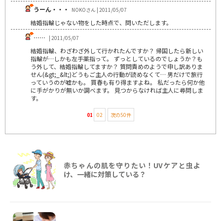
うーん・・・
NOKOさん | 2011/05/07
結婚指輪じゃない物をした時点で、問いただします。
……
| 2011/05/07
結婚指輪、わざわざ外して行かれたんですか？ 帰国したら新しい
指輪が…しかも左手薬指って。 ずっとしているのでしょうか？も
う外して、結婚指輪してますか？ 質問責めのようで申し訳ありま
せん(&gt;_&lt;)どうもご主人の行動が読めなくて… 男だけで旅行
っていうのが嘘かも。 買春も有り得ますよね。 私だったら何か他
に手がかりが無いか調べます。 見つからなければ主人に尋問しま
す。
01
02
次の50件
赤ちゃんの肌を守りたい！UVケアと虫よ
け、一緒に対策している？