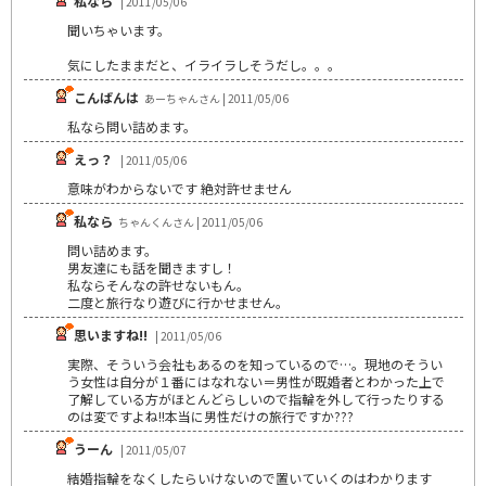
私なら
| 2011/05/06
聞いちゃいます。
気にしたままだと、イライラしそうだし。。。
こんばんは
あーちゃんさん | 2011/05/06
私なら問い詰めます。
えっ？
| 2011/05/06
意味がわからないです 絶対許せません
私なら
ちゃんくんさん | 2011/05/06
問い詰めます。
男友達にも話を聞きますし！
私ならそんなの許せないもん。
二度と旅行なり遊びに行かせません。
思いますね!!
| 2011/05/06
実際、そういう会社もあるのを知っているので…。現地のそうい
う女性は自分が１番にはなれない＝男性が既婚者とわかった上で
了解している方がほとんどらしいので指輪を外して行ったりする
のは変ですよね!!本当に男性だけの旅行ですか???
うーん
| 2011/05/07
結婚指輪をなくしたらいけないので置いていくのはわかります