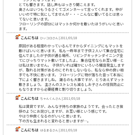
とても響きます。話し声もはっきり聞こえます。
奥さんはいつもうるさくてゴメンネ～って言ってくれます。仲が
いいので特に気にしてませんが・・・こんなに響いてるとは思っ
てないと思います。
フローリングの部分にはマットか何かを敷いたほうがいいと思い
ます。
こんにちは
ひぃコロさん | 2011/05/18
原因がある程度わかっているんですからダイニングにもマットを
敷けばいいと思います。 私も一昨年まで子供２人いて集合住宅に
住んでましたが子供が通る場所、リビングキッチンダイニング全
てにびっちりマット敷いてましたよ。 集合住宅ならお互い様…と
は私は思いません。 子供がいれば確かにいろいろ騒音発生します
が、取れる対策があるのにそれをしないなら、私なら仲の良い相
手でも不快に思います。 フローリングに物が落ちた音って本当に
下によく響きますしね。 謝るのも大事ですが、とりあえずマット
敷きましょう。 主さんのストレスも減るしお子さんの怪我防止に
もなりますから必要経費と割り切りましょう。
こんにちは
ちゃんくんさん | 2011/05/18
私は賃貸ですが、みんな子持ちの家族のようです。会ったとき挨
拶のようにお詫びしますが、お互い様という感じです。
やはり仲良くなるのがいいと思います。
下の方も生まれると変わると思いますが…。
こんにちは
はるまるさん | 2011/05/18