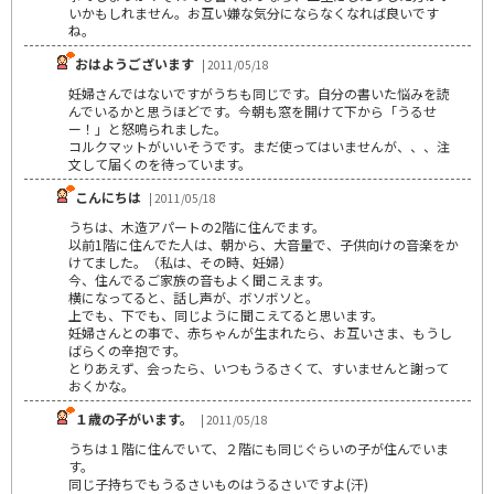
いかもしれません。お互い嫌な気分にならなくなれば良いです
ね。
おはようございます
| 2011/05/18
妊婦さんではないですがうちも同じです。自分の書いた悩みを読
んでいるかと思うほどです。今朝も窓を開けて下から「うるせ
ー！」と怒鳴られました。
コルクマットがいいそうです。まだ使ってはいませんが、、、注
文して届くのを待っています。
こんにちは
| 2011/05/18
うちは、木造アパートの2階に住んでます。
以前1階に住んでた人は、朝から、大音量で、子供向けの音楽をか
けてました。（私は、その時、妊婦）
今、住んでるご家族の音もよく聞こえます。
横になってると、話し声が、ボソボソと。
上でも、下でも、同じように聞こえてると思います。
妊婦さんとの事で、赤ちゃんが生まれたら、お互いさま、もうし
ばらくの辛抱です。
とりあえず、会ったら、いつもうるさくて、すいませんと謝って
おくかな。
１歳の子がいます。
| 2011/05/18
うちは１階に住んでいて、２階にも同じぐらいの子が住んでいま
す。
同じ子持ちでもうるさいものはうるさいですよ(汗)