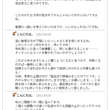
収出来ると思うのですが。
したのかたも子供が産まれてからじゃないとわからないですよ
ね。
最悪引っ越しを考えておいたほうが、いいかもしれないですね。
こんにちは。
| 2011/05/18
音に敏感な方が下階にいらっしゃると気を使いますよね。
しかしドンドン叩かれると、怖いですね！
物を落とした音って結構響くし、床にも傷が入ることも・・・
キッチンにもマットを敷かれてはいかがでしょうか？
これから歩き出すともっと響くようになると思うので、仲良くな
れれば一番良いと思います。
妊婦さんであればお子さん連れて挨拶に行かれたら印象も違うか
も！
以前、実家の上階の方が「誕生日で餅踏みをしたのでどうぞ。こ
れから歩いてご迷惑おかけしますが宜しくお願いします。」とお
餅を持って挨拶に来られました。親近感もわき、パタパタと音が
聞こえても歩いてる♪可愛い♪と微笑ましく感じました。
こんにちは。
| 2011/05/18
私は二階建ての一階に住んでます。
二階とは間取りが違って私達の子ども部屋の上がリビングでフロ
ーリングになってます。