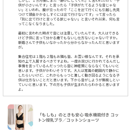
しかし、１ヵ月後にまた「静かにしてくれ」と言われたので「子
供が小さいんです」と言ったら「子供がたてるような音じゃな
い」といわれ、腹が立ったので「ここを出て行くにも引越し先見
つけて頭金かかるしすぐには出て行けないです」って言ったら
「別に出て行けと言ってる訳じゃない」と言いそれ以来、何も言
ってこなくなりました。
最初に言われた時点で音には注意していたんです。大人はできる
けど子供に言って分かる歳でもないし仕方ないじゃないですか。
新婚さんで子供もいなかったから分からなかったんだと思います
が。
集合住宅は１階も２階もお隣も皆、お互い様なんです。それを承
知の上で入居するべきですよね。一度お詫びに行かれてるんだし
事情を言っているんだっつたら音に神経質にならなくてもいいと
思います。子供がかわいそうです。大人は常識の範囲内で静かに
したらいいけど、これからもっつと激しく動き回るようになる子
供は仕方ないことだと思います。下から音がしようが無視しとい
ていいと思います。下の方も子供が生まれたらわかると思います
よ。
「もしも」のときも安心 吸水機能付き コッ
トン授乳ブラ／コットンショーツ