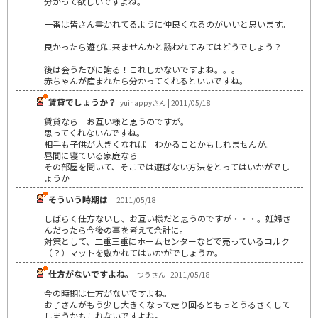
分かって欲しいですよね。
一番は皆さん書かれてるように仲良くなるのがいいと思います。
良かったら遊びに来ませんかと誘われてみてはどうでしょう？
後は会うたびに謝る！これしかないですよね。。。
赤ちゃんが産まれたら分かってくれるといいですね。
賃貸でしょうか？
yuihappyさん | 2011/05/18
賃貸なら お互い様と思うのですが。
思ってくれないんですね。
相手も子供が大きくなれば わかることかもしれませんが。
昼間に寝ている家庭なら
その部屋を聞いて、そこでは遊ばない方法をとってはいかがでし
ょうか
そういう時期は
| 2011/05/18
しばらく仕方ないし、お互い様だと思うのですが・・・。妊婦さ
んだったら今後の事を考えて余計に。
対策として、二重三重にホームセンターなどで売っているコルク
（？）マットを敷かれてはいかがでしょうか。
仕方がないですよね。
つうさん | 2011/05/18
今の時期は仕方がないですよね。
お子さんがもう少し大きくなって走り回るともっとうるさくして
しまうかもしれないですよね。