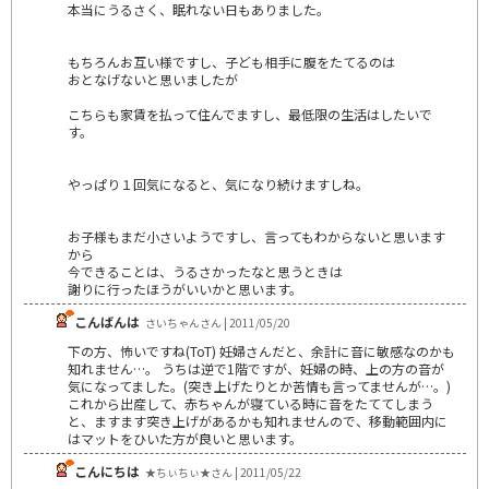
本当にうるさく、眠れない日もありました。
もちろんお互い様ですし、子ども相手に腹をたてるのは
おとなげないと思いましたが
こちらも家賃を払って住んでますし、最低限の生活はしたいで
す。
やっぱり１回気になると、気になり続けますしね。
お子様もまだ小さいようですし、言ってもわからないと思います
から
今できることは、うるさかったなと思うときは
謝りに行ったほうがいいかと思います。
こんばんは
さいちゃんさん | 2011/05/20
下の方、怖いですね(ToT) 妊婦さんだと、余計に音に敏感なのかも
知れません…。 うちは逆で1階ですが、妊婦の時、上の方の音が
気になってました。(突き上げたりとか苦情も言ってませんが…。)
これから出産して、赤ちゃんが寝ている時に音をたててしまう
と、ますます突き上げがあるかも知れませんので、移動範囲内に
はマットをひいた方が良いと思います。
こんにちは
★ちぃちぃ★さん | 2011/05/22