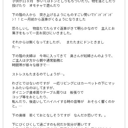
子供が11ヶ月 歩いてはトンとしりもちついたり。物を落としたり
投げたり オモチャで遊んだり
下の階の人から 突き上げるようにものすごい勢いでﾄﾞﾝﾄﾞﾝﾄﾞﾝﾄﾞ
ﾝ！！と一月前から返事がくるょうになりました
恐ろしいし 物音たてたらすぐ返事がきて明らかなので 主人とお
菓子をもって一言お詫びにいきました。
それからは無くなってましたが、 またたまにドンときまし
た…。
下の階の夫婦は 今年に入ってきて 奥さんが妊婦さんのようで、
ご主人は夕方から朝や通常勤務と
時間帯が様々な様子で…
ストレスもたまるのでしょうが…。
わざとではないのですが 一応リビングにはカーペットの下にマッ
トみたいなのはしてますが、
ダイニング食卓周りテーブル周りは 板張りで
コップ等をおとしたり、
転んだり、後追いしてハイハイする時の音等が おそらく響くのか
と。…
下の奥様 若くておとなしそうですが なんだか恐いです。。
下にびくびくして過ごすのも何だか気分が悪いです