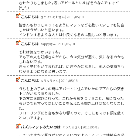
させたりもしました｡汚いアピールといえばそうなんですけど
(^_^;)
こんにちは
さとけんあおさん | 2011/05/18
皆さんもおっしゃってるようにマットなどを敷いて少しでも防音
したほうがいいと思います。
ドンドンするような人とは仲良くなるのは難しいと思います。
こんにちは
happyさん | 2011/05/18
それは気をつかいますね。
でも下の人も妊婦さんだから、今は気分が悪く、気になるのかも
しれないです。
きっと子どもが生まれれば、にぎやかになるし、他人の気持ちも
わかるようになると思います。
こんにちは
ゆうゆうさん | 2011/05/18
うちも上の子だけの時はアパートに住んでいたので下からの突き
上げがかなりありました。
下の方にお詫びに行って、これから気をつけること、気になった
らいつでも言ってほしいことを伝えたら突き上げはなくなりまし
た。
フローリングだと音もかなり響くので、そこにもマット類を敷く
といいですよ。
パズルマットみたいのは
ぐうたらさん | 2011/05/18
していますか？厚さが1cmくらいのでよろしくアレで結構音を吸