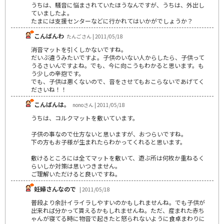
うちは、騒音に悩まされていたほうなんですが、うちは、外出し
ていましたよ。
たまには支援センターなどに行かれてはいかがでしょうか？
こんばんわ
たんごさん | 2011/05/18
消音マットを引くしかないですね。
だいぶ違うみたいですよ。子供のいない人からしたら、子供って
うるさいんですよね。でも、今に向こうもわかると思います。も
う少しの辛抱です。
でも、子供は悪くないので、音をさせてもおこらないであげてく
ださいね！！
こんばんは。
nonoさん | 2011/05/18
うちは、コルクマットを敷いています。
子供の事なので仕方ないと思いますが、おつらいですね。
下の方もお子様が生まれたらわかってくれると思います。
敷けるところには全てマットを敷いて、遊ぶ所は何枚か重ねるく
らいしか対策は思いつきません。
ご理解いただけると良いですね。
妊婦さんなので
| 2011/05/18
普段より余計イライラしやすいのかもしれませんね。でも子供が
出来れば分かって貰えるかもしれませんね。ただ、産まれた赤ち
ゃんが寝てる時に物音で起きたと怒られないように食卓まわりに