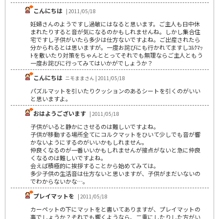
こんにちは
| 2011/05/18
妊婦さんのようですし過敏にはなると思います。ご主人も日中休
まれたりすると音が気になるのかもしれませんね。しかし集合住
宅ですし子供がいたら多少は仕方ないですよね。ご出産されたら
分かられるとは思いますが。一度お詫びにも行かれてますしｺﾙｸﾏｯ
ﾄを敷いたり対策をちゃんととってそれでも無理ならご主人ともう
一度お詫びに行ってみてはいかがでしょうか？
こんにちは
ニモままさん | 2011/05/18
パズルマットを引いたりクッションのあるシートを引くのがいい
と思いますよ。
おはようございます
| 2011/05/18
子供がいると静かにさせるのは難しいですよね。
子供が移動する場所全てにコルクマットをひいて少しでも音が響
かないようにするのがいいかもしれません。
仲良くなるのが一番いいかもしれませんが接点がないと急に仲良
くなるのは難しいですよね。
会えば積極的に挨拶することから始めてみては。
多少子供の生活音は仕方ないと思いますが、子供がまだいないの
でわからないかな…。
プレイマットを
| 2011/05/18
カーペットの下にマットをと書いてありますが、プレイマットの
事でしょうか？それでも響くようなら、二重にしたりした方がい