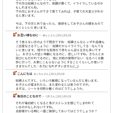
下の方は妊婦さんなので、体調が悪くて、イライラしているのか
もしれませんね。
下の方にお子さんができて育ててみれば、子育ての大変さがわか
ると思います。
今は、下の方と外で会ったら、挨拶をしてお子さんの顔をみせて
おくといいと思います。
お互い様なのに…
あんじさん | 2011/05/18
そう思えない方のようで残念ですね… 妊婦さんなら いずれ自身も
ご出産なさるでしょうに… 妊婦だからイライラしてる…なんてな
いと思います。 穏やかな気持ちで赤ちゃん迎える方も多いです
し。 お子さんが近い年齢になるのに、悲しいですね。きちんとお
詫びにも行かれてるのに。 他に対処の使用がない…なるべくお散
歩に行って、お家にこもらないようにすることぐらいしか思いつ
きませんでした…お力になれずすいません(/_;)
こんにちは
みこちんさん | 2011/05/18
妊婦さんですと、いろいろ敏感になっているんだと思います。
お子さんが産まれたら、また変わるとは思うのですが。
まずは、シートを何枚か敷くのはどうでしょうか。
毎日のことなので…
CATさん | 2011/05/18
それが毎日続くとなると多少ストレスを感じてしまわれて
いるのかもしれないですね。
旦那様がいる時に一度ご挨拶しておいてはどうでしょうか？