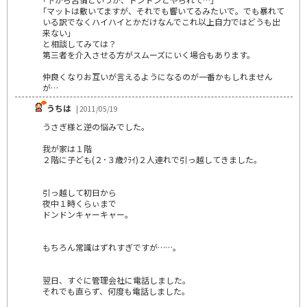
｢マットは敷いてますが、それでも響いてるみたいで。でも暴れて
いる訳でなくハイハイとかだけなんでこれ以上自力ではどうも出
来ない｣
と相談してみては？
第三者を介入させる方がスムーズにいく場合もあります。
仲良くなりお互いが言えるようになるのが一番かもしれません
が…
うちは
| 2011/05/19
うさぎ様と逆の悩みでした。
我が家は１階
２階に子ども(２･３歳ｸﾗｲ)２人連れで引っ越してきました。
引っ越して初日から
夜中１時くらぃまで
ドンドンキャーキャー。
もちろん常識はずれすぎですが……。
翌日、すぐに管理会社に電話しました。
それでも直らず、何度も電話しました。