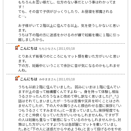
もちろんお互い様だし、仕方のない事だという事はわかってま
す！
でも、その音で子供がびっくりしたり、お昼寝を邪魔される
と…。
お子様がいて２階以上に住んでる以上、気を使うしかないと思い
ます。
うちは下の階の方に迷惑をかけるのが嫌で妊娠を機に１階に引っ
越しましたから。
こんにちは
ももひなさん | 2011/05/18
とりあえず板張りのところにもマット類を敷いた方がいいと思い
ます。
下の方、妊娠中ということで余計に音が気になるのかもしれませ
んね。
こんにちは
みゆままさん | 2011/05/18
うちも以前２階に住んでいました。 因みにいまは１階に住んでい
ますが上の音って結構響くんですよね…。身を持って体験し相当
うるさかったんだろうなぁと改めて申し訳なく思いました(^_^;)
話はそれてしまいましたが…うちは苦情や天井を叩くことはされ
ませんでしたが、下の人やお隣りさんと顔合わせる度に挨拶と｢い
つもうるさくてすみません｣と一言言っていました｡挨拶程度でも
そこそこ仲良くなっていた方がいいかもしれませんね｡ ですが下
の人は妊娠も重なって敏感になっているのかもしれませんから､対
策はした方がいいですよ!うちは各部屋にマットを敷いていまし
た｡あと｢下の人に迷惑だからやめようね｣と言って投げるのをやめ