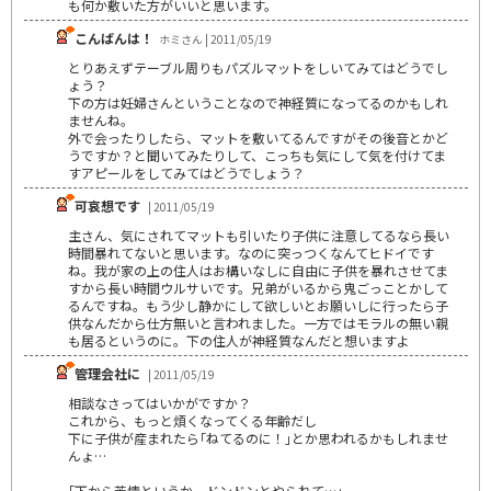
も何か敷いた方がいいと思います。
こんばんは！
ホミさん | 2011/05/19
とりあえずテーブル周りもパズルマットをしいてみてはどうでし
ょう？
下の方は妊婦さんということなので神経質になってるのかもしれ
ませんね。
外で会ったりしたら、マットを敷いてるんですがその後音とかど
うですか？と聞いてみたりして、こっちも気にして気を付けてま
すアピールをしてみてはどうでしょう？
可哀想です
| 2011/05/19
主さん、気にされてマットも引いたり子供に注意してるなら長い
時間暴れてないと思います。なのに突っつくなんてヒドイです
ね。我が家の上の住人はお構いなしに自由に子供を暴れさせてま
すから長い時間ウルサいです。兄弟がいるから鬼ごっことかして
るんですね。もう少し静かにして欲しいとお願いしに行ったら子
供なんだから仕方無いと言われました。一方ではモラルの無い親
も居るというのに。下の住人が神経質なんだと想いますよ
管理会社に
| 2011/05/19
相談なさってはいかがですか？
これから、もっと煩くなってくる年齢だし
下に子供が産まれたら｢ねてるのに！｣とか思われるかもしれませ
んょ…
｢下から苦情というか、ドンドンとやられて…｣