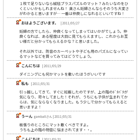
１枚で足りないなら絨毯プラスパズルのマット？みたいなのをひ
くといいかもしれませんね！ 奥さん妊婦さんならそのうち大変さ
がわかると思いますが… 一番は仲良しになれるといいですね！
おはようございます。
| 2011/05/27
妊婦の方でしたら、仲良くなってしまってはいかがでしょう。仲
良くなれば、ある程度は大目に見てもらえますし、これからお互
い様だと分かってもらえるかな？と思いました。
それ以外では、防音のカーペットや子ども用のパズルになってい
るマットなどを買ってみてはどうでしょう。
こんにちは
| 2011/05/29
ダイニングにも何かマットを敷いたほうがいいです
私も
| 2011/05/31
引っ越ししてきて、すぐに妊娠したのですが、上の階のﾄﾞﾀﾊﾞﾀが
気になり、苛々してました！それが、うちにも子供が生まれてか
らは、気にならなくなりました。もう少しで分かってもらえると
思いますよ！
うーん
gamballさん | 2011/05/31
板張りのところにマット敷くべきですよ。
うちも上の階の物音に悩まされてます・・。
こんにちは
| 2011/05/31