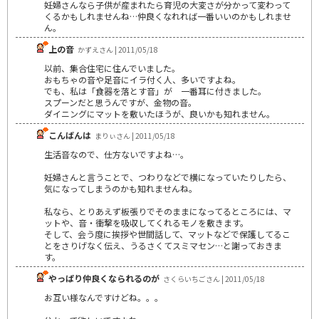
妊婦さんなら子供が産まれたら育児の大変さが分かって変わって
くるかもしれませんね…仲良くなれれば一番いいのかもしれませ
ん。
上の音
かずえさん | 2011/05/18
以前、集合住宅に住んでいました。
おもちゃの音や足音にイラ付く人、多いですよね。
でも、私は「食器を落とす音」が 一番耳に付きました。
スプーンだと思うんですが、金物の音。
ダイニングにマットを敷いたほうが、良いかも知れません。
こんばんは
まりぃさん | 2011/05/18
生活音なので、仕方ないですよね…。
妊婦さんと言うことで、つわりなどで横になっていたりしたら、
気になってしまうのかも知れませんね。
私なら、とりあえず板張りでそのままになってるところには、マ
ットや、音・衝撃を吸収してくれるモノを敷きます。
そして、会う度に挨拶や世間話して、マットなどで保護してるこ
とをさりげなく伝え、うるさくてスミマセン…と謝っておきま
す。
やっぱり仲良くなられるのが
さくらいちごさん | 2011/05/18
お互い様なんですけどね。。。