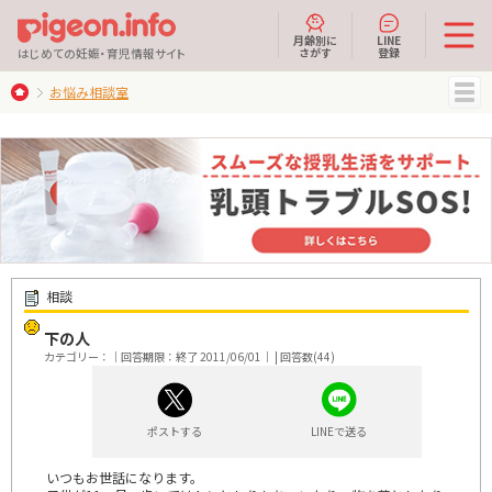
月齢別に
LINE
さがす
登録
はじめての妊娠・育児情報サイト
お悩み相談室
MENU
相談
下の人
カテゴリー：｜回答期限：終了 2011/06/01｜ | 回答数(44)
ポストする
LINEで送る
いつもお世話になります。