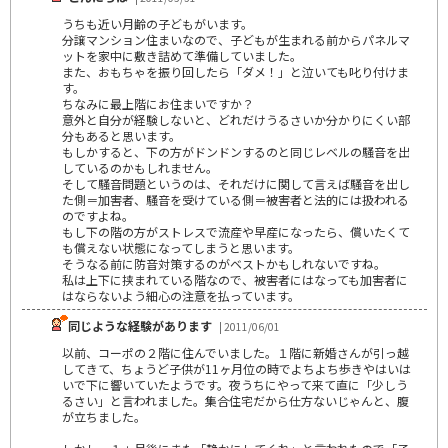
うちも近い月齢の子どもがいます。
分譲マンション住まいなので、子どもが生まれる前からパネルマ
ットを家中に敷き詰めて準備していました。
また、おもちゃを振り回したら「ダメ！」と泣いても叱り付けま
す。
ちなみに最上階にお住まいですか？
意外と自分が経験しないと、どれだけうるさいか分かりにくい部
分もあると思います。
もしかすると、下の方がドンドンするのと同じレベルの騒音を出
しているのかもしれません。
そして騒音問題というのは、それだけに関して言えば騒音を出し
た側＝加害者、騒音を受けている側＝被害者と法的には扱われる
のですよね。
もし下の階の方がストレスで流産や早産になったら、償いたくて
も償えない状態になってしまうと思います。
そうなる前に防音対策するのがベストかもしれないですね。
私は上下に挟まれている階なので、被害者にはなっても加害者に
はならないよう細心の注意を払っています。
同じような経験があります
| 2011/06/01
以前、コーポの２階に住んでいました。１階に新婚さんが引っ越
してきて、ちょうど子供が11ヶ月位の時でよちよち歩きやはいは
いで下に響いていたようです。夜うちにやって来て直に「少しう
るさい」と言われました。集合住宅だから仕方ないじゃんと、腹
が立ちました。