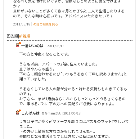
なるべく気を付けたいですが、皆様ならどのように気を付けます
か？
旦那がいないことが多くて数ヶ月とか子供と二人で生活したりする
ので、そんな時は心細いです。アドバイスいただきたいです
|
2011/05/18
の他の相談を見る
回答順
|
新着順
一番いいのは
| 2011/05/18
下の方と仲良くなることです。
うちも以前、アパートの2階に住んでいました。
息子はやんちゃ盛り。
下の方に顔合わせるたび｢いつもうるさくて申し訳ありません｣と
謝っていました。
うるさくしている人の顔が分かると許せる気持ちもおきてくるも
のです。
お子さん、まだ1歳前ならこれからもっともっとうるさくなるの
で、事あるごとに下の方への気配りが必要になりますよ。
こんばんは
ろみmamさん | 2011/05/18
うちは子供が歩く所やテーブル周りにはパズルのマット?をしいて
ました。
下の方少し敏感な方なのかもしれませんね…。
昼間などなら生活音ですし仕方ないと私は思いますが。