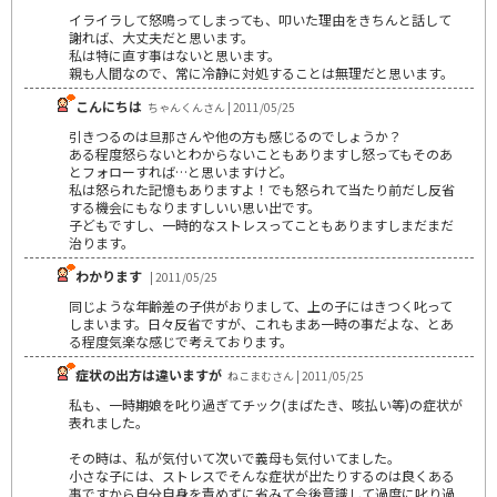
イライラして怒鳴ってしまっても、叩いた理由をきちんと話して
謝れば、大丈夫だと思います。
私は特に直す事はないと思います。
親も人間なので、常に冷静に対処することは無理だと思います。
こんにちは
ちゃんくんさん | 2011/05/25
引きつるのは旦那さんや他の方も感じるのでしょうか？
ある程度怒らないとわからないこともありますし怒ってもそのあ
とフォローすれば…と思いますけど。
私は怒られた記憶もありますよ！でも怒られて当たり前だし反省
する機会にもなりますしいい思い出です。
子どもですし、一時的なストレスってこともありますしまだまだ
治ります。
わかります
| 2011/05/25
同じような年齢差の子供がおりまして、上の子にはきつく叱って
しまいます。日々反省ですが、これもまあ一時の事だよな、とあ
る程度気楽な感じで考えております。
症状の出方は違いますが
ねこまむさん | 2011/05/25
私も、一時期娘を叱り過ぎてチック(まばたき、咳払い等)の症状が
表れました。
その時は、私が気付いて次いで義母も気付いてました。
小さな子には、ストレスでそんな症状が出たりするのは良くある
事ですから自分自身を責めずに省みて今後意識して過度に叱り過