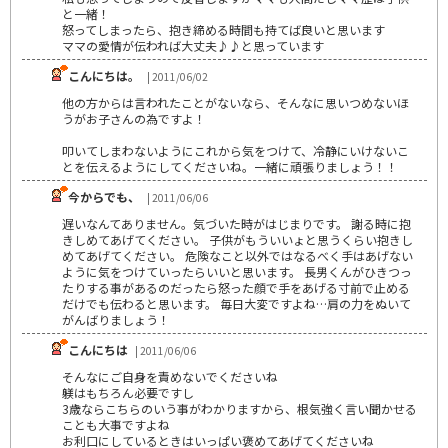
と一緒！
怒ってしまったら、抱き締める時間も持てば良いと思います
ママの愛情が伝われば大丈夫♪♪と思っています
こんにちは。
| 2011/06/02
他の方からは言われたことがないなら、そんなに思いつめないほ
うがお子さんの為ですよ！
叩いてしまわないようにこれから気をつけて、冷静にいけないこ
とを伝えるようにしてくださいね。一緒に頑張りましょう！！
今からでも、
| 2011/06/06
遅いなんてありません。気づいた時がはじまりです。 謝る時に抱
きしめてあげてください。 子供がもういいょと思うくらい抱きし
めてあげてください。 危険なこと以外ではなるべく手はあげない
ように気をつけていったらいいと思います。 長男くんがひきつっ
たりする事があるのだったら怒った顔で手をあげる寸前で止める
だけでも伝わると思います。 毎日大変ですよね…肩の力をぬいて
がんばりましょう！
こんにちは
| 2011/06/06
そんなにご自身を責めないでくださいね
躾はもちろん必要ですし
3歳ならこちらのいう事がわかりますから、根気強く言い聞かせる
ことも大事ですよね
お利口にしているときはいっぱい褒めてあげてくださいね