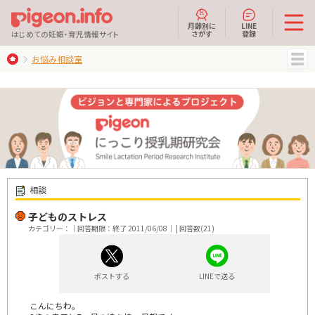
月齢別に
LINE
さがす
登録
はじめての妊娠・育児情報サイト
お悩み相談室
MENU
相談
子どものストレス
カテゴリー：｜回答期限：終了 2011/06/08｜ | 回答数(21)
ポストする
LINEで送る
こんにちわ。