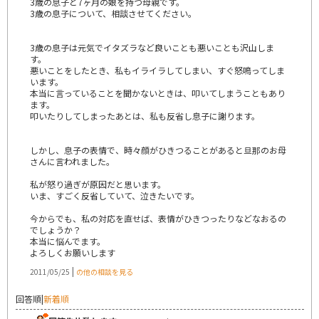
3歳の息子と7ヶ月の娘を持つ母親です。
3歳の息子について、相談させてください。
3歳の息子は元気でイタズラなど良いことも悪いことも沢山しま
す。
悪いことをしたとき、私もイライラしてしまい、すぐ怒鳴ってしま
います。
本当に言っていることを聞かないときは、叩いてしまうこともあり
ます。
叩いたりしてしまったあとは、私も反省し息子に謝ります。
しかし、息子の表情で、時々顔がひきつることがあると旦那のお母
さんに言われました。
私が怒り過ぎが原因だと思います。
いま、すごく反省していて、泣きたいです。
今からでも、私の対応を直せば、表情がひきつったりなどなおるの
でしょうか？
本当に悩んでます。
よろしくお願いします
|
2011/05/25
の他の相談を見る
回答順
|
新着順