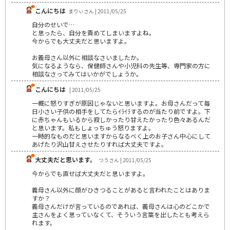
こんにちは
まりぃさん | 2011/05/25
自分のせいで…
と思ったら、自分を責めてしまいますよね。
今からでも大丈夫だと思いますよ。
お義母さん以外に相談なさいましたか。
気になるようなら、保健師さんや小児科の先生等、専門家の方に
相談なさってみてはいかがでしょうか。
こんにちは
| 2011/05/25
一概に怒りすぎが原因じゃないと思いますよ。お母さんだって毎
日小さい子供の相手をしてたらｲﾗｲﾗするのが当たり前ですよ。下
に赤ちゃんもいるから寂しかったり甘えたかったり色々あるんだ
と思います。私もしょっちゅう怒りますよ。
一時的なものだと思いますからなるべく上のお子さん中心にして
あげたり沢山甘えさせたりすれば大丈夫ですよ。
大丈夫だと思います。
つうさん | 2011/05/25
今からでも直せば大丈夫だと思いますよ。
義母さん以外に顔がひきつることがあると言われたことはありま
すか？
義母さんだけが言っているのであれば、義母さんは心のどこかで
主さんをよく思っていなくて、そういう言葉を出したとも考えら
れます。