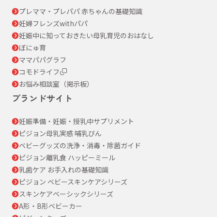
プレママ・プレパパ 赤ちゃんの基礎知識
妊婦フレンズwithパパ
妊娠中に知っておきたい母乳育児のおはなし
ぼにゅ育
ママパパグラフ
コモドライフ
お悩み相談室（掲示板）
ブランドサイト
妊娠準備・妊娠・授乳中サプリメント
ピジョン母乳実感 哺乳びん
ベビーグッズの洗浄・消毒・除菌ガイド
ピジョン離乳食 ハッピーミール
乳歯ケア お手入れの基礎知識
ピジョン ベビースキンケアシリーズ
スキンケアベーシックシリーズ
A形・B形ベビーカー