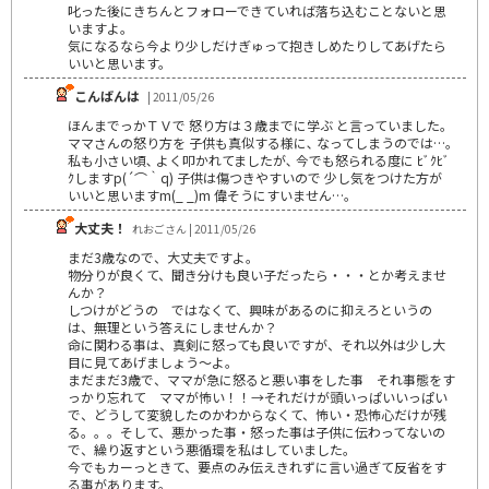
叱った後にきちんとフォローできていれば落ち込むことないと思
いますよ。
気になるなら今より少しだけぎゅって抱きしめたりしてあげたら
いいと思います。
こんばんは
| 2011/05/26
ほんまでっかＴＶで 怒り方は３歳までに学ぶ と言っていました｡
ママさんの怒り方を 子供も真似する様に､ なってしまうのでは…｡
私も小さい頃､ よく叩かれてましたが､ 今でも怒られる度に ﾋﾞｸﾋﾞ
ｸしますp(´⌒｀q) 子供は傷つきやすいので 少し気をつけた方が
いいと思いますm(_ _)m 偉そうにすいません…｡
大丈夫！
れおごさん | 2011/05/26
まだ3歳なので、大丈夫ですよ。
物分りが良くて、聞き分けも良い子だったら・・・とか考えませ
んか？
しつけがどうの ではなくて、興味があるのに抑えろというの
は、無理という答えにしませんか？
命に関わる事は、真剣に怒っても良いですが、それ以外は少し大
目に見てあげましょう～よ。
まだまだ3歳で、ママが急に怒ると悪い事をした事 それ事態をす
っかり忘れて ママが怖い！！→それだけが頭いっぱいいっぱい
で、どうして変貌したのかわからなくて、怖い・恐怖心だけが残
る。。。そして、悪かった事・怒った事は子供に伝わってないの
で、繰り返すという悪循環を私はしていました。
今でもカーっときて、要点のみ伝えきれずに言い過ぎて反省をす
る事があります。