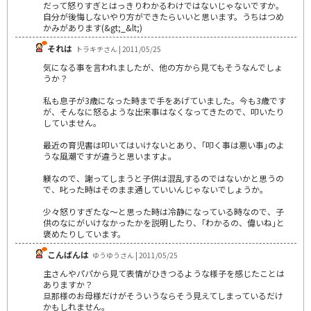
だって怒りすぎとはっきりわかるわけではないじゃないですか。
自分が後悔しないやり方ができたらいいと思います。うちはつめ
かみがあります(&gt;_&lt;)
それは
トラキチさん | 2011/05/25
気になる事を言われましたが、他の方から見てもそうなんでしょ
うか？
私も息子が3歳になった時まで手をあげていました。今も3歳です
が、そんなに怒るような出来事はなくなってきたので、叩いたり
していません。
最近の育児書は叩いてはいけないとあり、｢叩く事は悪い事｣のよ
うな風潮ですが違うと思いますよ。
躾なので、謝ってしまうと子供は混乱するのではないかと思うの
で、叱った時はそのまま通していいんじゃないでしょうか。
少々怒りすぎたな～と思った時は冷静になっている時なので、子
供のなにがいけなかったかを説明したり、｢わかるの、偉いね｣と
褒めたりしています。
こんばんは
ゆうゆうさん | 2011/05/25
主さんやパパから見て表情がひきつるような様子を感じたことは
ありますか？
旦那様のお母様だけがそういうならそう見えてしまっているだけ
かもしれません。