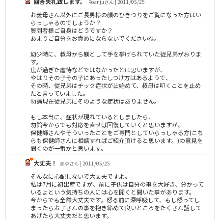
回答失礼致します。
Roanjuさん | 2011/05/25
お義母さん以外にご長男様の顔のひきつりをご覧になった方はい
らっしゃるのでしょうか？
質問者様ご自身はどうですか？
あまりご自分をお責めにならないでくださいね。
幼少時に、叔母から躾として手を挙げられていた従兄弟がおりま
す。
度が過ぎた虐待などではなかったとは思いますが、
やはりその子その子にあったしつけ方はあるようで、
その時、従兄弟はチック症状が出始めて、叔母は叩くことを止め
たと言っていました。
勿論現在従兄弟にそのような症状はありません。
もし本当に、症状が現れているとしましたら、
勿論今からでも対応を直せば回復していくと思いますが、
保健師さんやそういったことをご専門としていらっしゃる方(こち
らも保健師さんに相談すればご紹介頂けると思います。)の意見を
聞くのが一番かと思います。
大丈夫！
まゆさん | 2011/05/25
そんなに心配しないで大丈夫ですよ。
私は7月に初出産ですが、前に子供は自分の事を大好き、分かって
いるよという気持ちの人には心を開くと聞いた事があります。
今からでも全然大丈夫です。怒る前に深呼吸して、もし怒ってし
まったらお子さんの事を抱き締めて良いところをたくさん話して
あげたら大丈夫だと思います。