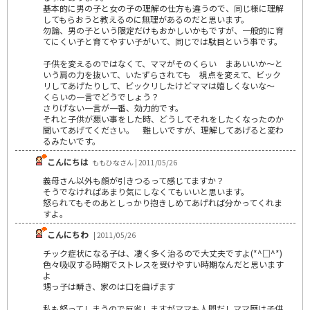
基本的に男の子と女の子の理解の仕方も違うので、同じ様に理解
してもらおうと教えるのに無理があるのだと思います。
勿論、男の子という限定だけもおかしいかもですが、一般的に育
てにくい子と育てやすい子がいて、同じでは駄目という事です。
子供を変えるのではなくて、ママがそのくらい まあいいか～と
いう肩の力を抜いて、いたずらされても 視点を変えて、ビック
リしてあげたりして、ビックリしたけどママは嬉しくないな～
くらいの一言でどうでしょう？
さりげない一言が一番、効力的です。
それと子供が悪い事をした時、どうしてそれをしたくなったのか
聞いてあげてください。 難しいですが、理解してあげると変わ
るみたいです。
こんにちは
ももひなさん | 2011/05/26
義母さん以外も顔が引きつるって感じてますか？
そうでなければあまり気にしなくてもいいと思います。
怒られてもそのあとしっかり抱きしめてあげれば分かってくれま
すよ。
こんにちわ
| 2011/05/26
チック症状になる子は、凄く多く治るので大丈夫ですよ(*^□^*)
色々吸収する時期でストレスを受けやすい時期なんだと思います
よ
甥っ子は瞬き、家のは口を曲げます
私も怒ってしまうので反省しますがママも人間だしママ歴は子供