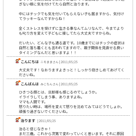
ぎない様に気を付けてたら自然と治ります。
中にはチックでも気を付いてもらえない子も居ますから、気付け
てラッキーなんですからね！
全くストレスを受けずに生きる事なんてムリなんで、今までより
も叱り方を変えて子どもに接してたら大丈夫ですからね。
だいたい、どんな子も通る道です。10歳までにはチックの症状は
自然と落ち着くとも言われてますので、親子関係を見直せる良い
タイミングなんだと思いますよ！！
こんにちは
ニモままさん | 2011/05/25
大丈夫です！なおりますよきっと！しっかり抱きしめてあげてく
ださいね。
こんばんは
みこちんさん | 2011/05/25
ひきつる顔とは、旦那様も感じるのでしょうか。
イライラしてしまう事、ありますよね。
ママも人間です。
怒りたい時は、場所を変えて怒りを沈めてみてはどうでしょか。
頑張り過ぎないでくださいね。
治ります
| 2011/05/25
治ると信じなきゃ！
まだ三歳。これから次第で変わっていくと思います。それに原因