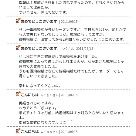
指輪は１年前から行動した流れで作ったので、どれくらい前から
発注して出来たか、
すいません。覚えてないです。
おめでとうございます
| 2011/06/15
秋は一番結婚式が多いシーズンですが、平日ならば1か月前とかで
も大丈夫じゃないでしょうか。式場にもよりますが。
結婚指輪は、注文してから2週間くらいかかったように思います。
おめでとうございます。
つうさん | 2011/06/15
私は秋に平日に家族だけで結婚式をあげました。
結婚式場によって違うかもしれませんが、私があげた式場は１ヶ
月前で大丈夫でしたよ。
うちも婚約指輪はなしで結婚指輪だけでしたが、オーダーで１ヶ
月くらいでできました。
幸せになってくださいね。
こんにちは
みこちんさん | 2011/06/15
再婚されるのですね。
おめでとうございます。
挙式ですと３ヶ月前、結婚指輪は１ヶ月みた方がいいと思います
よ。
素敵な挙式になりますように＾＾
こんにちは
ニモままさん | 2011/06/15