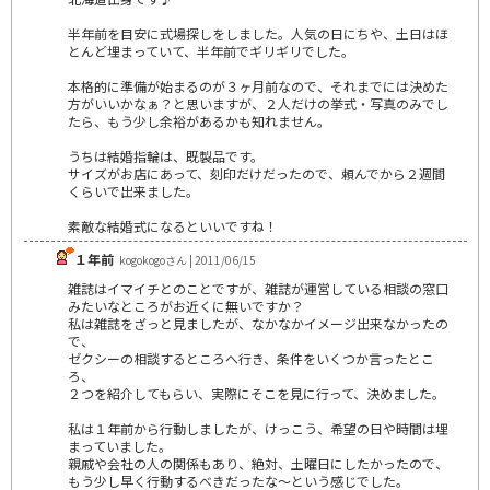
半年前を目安に式場探しをしました。人気の日にちや、土日はほ
とんど埋まっていて、半年前でギリギリでした。
本格的に準備が始まるのが３ヶ月前なので、それまでには決めた
方がいいかなぁ？と思いますが、２人だけの挙式・写真のみでし
たら、もう少し余裕があるかも知れません。
うちは結婚指輪は、既製品です。
サイズがお店にあって、刻印だけだったので、頼んでから２週間
くらいで出来ました。
素敵な結婚式になるといいですね！
１年前
kogokogoさん | 2011/06/15
雑誌はイマイチとのことですが、雑誌が運営している相談の窓口
みたいなところがお近くに無いですか？
私は雑誌をざっと見ましたが、なかなかイメージ出来なかったの
で、
ゼクシーの相談するところへ行き、条件をいくつか言ったとこ
ろ、
２つを紹介してもらい、実際にそこを見に行って、決めました。
私は１年前から行動しましたが、けっこう、希望の日や時間は埋
まっていました。
親戚や会社の人の関係もあり、絶対、土曜日にしたかったので、
もう少し早く行動するべきだったな～という感じでした。