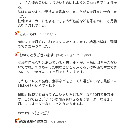
も主さん達の思いにより近いものにしようと思われるでしょうか
ら。
私は来客をよんで挙式＆披露宴をしましたが４ヶ月前に予約しま
した。
指輪はメーカーにもよるでしょうが名前などを彫るのに１ヶ月後
の引き渡しでした。
こんにちは
| 2011/06/15
予約は１ヶ月くらい前で大丈夫だと思います。結婚指輪は二週間
でできあがりました。
おめでとうございます
まいちゃんさん | 2011/06/15
式場平日なら割とあいていると思いますが、早めに抑えた方がい
いですね。できちゃった婚などは１ヶ月くらいの準備で挙式でき
るので、お急ぎなら１ヶ月でも大丈夫です。
しかしドレスや装飾、食事などをじっくり選びたいなら最低３ヶ
月はかけたい所ですね♪
指輪も既製品を買ってイニシャルを掘るだけなら10日で出来ま
す。自分で石とデザインを組み合わせるセミオーダーなら１ヶ
月、フルオーダーならもっとかかりますね
お幸せにヽ(≧▽≦)/
結婚式場相談窓口
| 2011/06/16