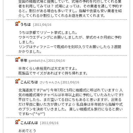
全国の結婚式場と提携していて、式場の予約を代行してくれる業
者を利用してみては？ 式場によっては、その業者を通して予約す
ると。割引がある場合も多いですし。指輪や衣装も安い業者を紹
介してくれるか割引してくれるお店を教えてくれます。
うちは
| 2011/06/16
うちは京都でリゾート挙式しました。
ワタベウエディングにお願いしましたが、挙式の４か月前に予約
しました。
リングはティファニーで既成のを刻印入りでお願いしたら３週間
かかりました。
半年
gamballさん | 2011/06/16
半年くらい余裕見れば大丈夫ですよ。
既製品でサイズがあればすぐ持ち帰れます。
こんにちは
さいちゃんさん | 2011/06/16
北海道民です(^w^) 今年7月と9月に結婚式に呼ばれています☆ 人
気の結婚式場やチャペルは半年以上前に予約していたみたいです!!
平日でしたら、まだ空いてる日にちもあると思いますが、出来る
だけ早目に動いた方が良いですよ☆ 私自身は半年前から指輪や式
のプランを決めていきました。 楽しい結婚式＆旅行になると良い
ですね～(*^o^*)
こんばんは
| 2011/06/16
おめでとう