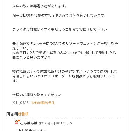
来年の秋には再婚予定があります。
相手は初婚の40歳の方で子供込みでお付き合いしています。
ブライダル雑誌はイマイチだし⇒こちらで相談させて下さい
◆北海道での2人＋子供の3人でのリゾートウェディング＋旅行を予
定しています
秋の平日に2人で挙式＋写真のみ⇒いつまでに検討して予約したら
間に合うと思いますか？
婚約指輪はナシで結婚指輪だけの予定ですが⇒いつまでに検討して
発注したらいいですか？（オーダー＆既製品どちらも知りたいで
す）
皆様のご経験を教えてください
|
2011/06/15
の他の相談を見る
回答順
|
新着順
こんばんは
まりぃさん | 2011/06/15
北海道出身です♪