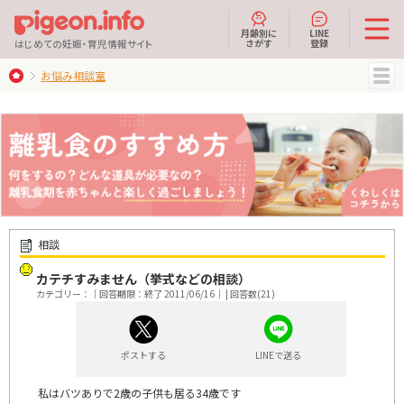
月齢別に
LINE
さがす
登録
はじめての妊娠・育児情報サイト
お悩み相談室
MENU
相談
カテチすみません（挙式などの相談）
カテゴリー：｜回答期限：終了 2011/06/16｜ | 回答数(21)
ポストする
LINEで送る
私はバツありで2歳の子供も居る34歳です