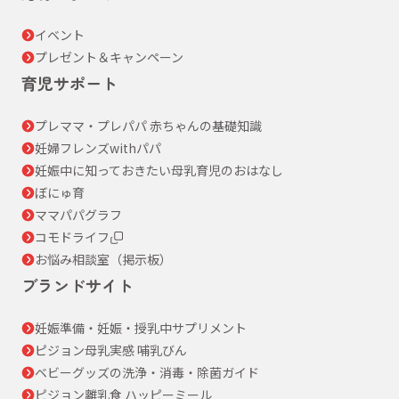
イベント
プレゼント＆キャンペーン
育児サポート
プレママ・プレパパ 赤ちゃんの基礎知識
妊婦フレンズwithパパ
妊娠中に知っておきたい母乳育児のおはなし
ぼにゅ育
ママパパグラフ
コモドライフ
お悩み相談室（掲示板）
ブランドサイト
妊娠準備・妊娠・授乳中サプリメント
ピジョン母乳実感 哺乳びん
ベビーグッズの洗浄・消毒・除菌ガイド
ピジョン離乳食 ハッピーミール