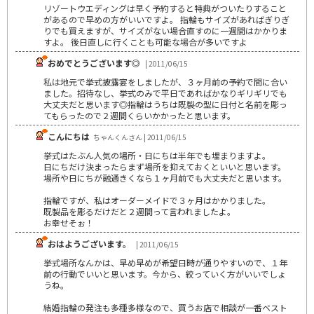
リゾートウエディングは早く予約すると特典がついたりすること
があるので早めの方がいいですよ。 指輪もサイズがあればぎりぎ
りでも買えますが、サイズがない場合直すのに一週間はかかりま
すよ。 後日直しに行くことも可能な場合が多いですよ
おめでとうございます◎
| 2011/06/15
私は地元で挙式披露宴をしましたが、３ヶ月前の予約で間に合い
ました。招待なし、挙式のみで平日であればかなりギリギリでも
大丈夫だと思います◎指輪はうちは既製の型に日付と名前を彫っ
てもらったので２週間くらいかかったと思います。
こんにちは
ちゃんくんさん | 2011/06/15
挙式はたぶん人気の場所・日にちは半年でも埋まりますよ。
日にちだけ決まったらまず場所を抑えておくといいと思います。
場所や日にちが融通きくなら１ヶ月前でも大丈夫だと思います。
指輪ですが、私はオーダーメイドで３ヶ月はかかりました。
既製品を彫るだけだと２週間って言われましたよ。
お幸せそぉ！
おはようございます。
| 2011/06/15
挙式場所なんかは、早め早めが希望日時が通りやすいので、１年
前の行動でいいと思います。今から、絞っていく方がいいでしょ
うね。
結婚指輪の発注も多種多様なので、買うお店で相談が一番ベスト