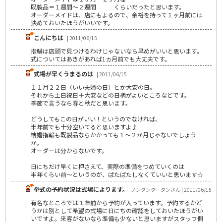
既製品＝１週間～２週間 くらいだったと思います。
オーダーメイドは、店にもよるので、余裕を持って１ヶ月前には
決めておいたほうがいいです。
こんにちは
| 2011/06/15
指輪は店頭で見つけるわけじゃないなら早めがいいと思います。
式についてはあきがあれば1ヵ月前でも大丈夫です。
式場が早くうまるのは
| 2011/06/15
１１月２２日（いい夫婦の日）とか大安の日。
それから土日祝日＋大安などの日柄がよいところなどです。
季節で言うなら春と秋だと思います。
どうしてもこの日がいい！というのでなければ、
半年前でも十分空いてると思いますよ♪
結婚指輪も既製品ならかかっても１～２か月じゃないでしょう
か。
オーダーは分からないです。
日にちだけ早くに押さえて、実際の準備をつめていくのは
半年くらい前～というのが、ばたばたしなくていいと思います☆
挙式の予約状況は式場によります。
ノンタンタータンさん | 2011/06/15
有名なところでは１年前から予約が入っています。予約するかど
うかは別として希望の式場に日にちの確認をしておいたほうがい
いですよ。来客がないなら準備も少ないと思いますがスタッフ側