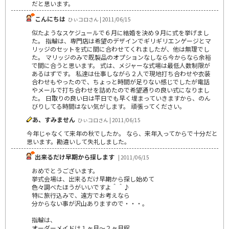
だと思います。
こんにちは
ひぃコロさん | 2011/06/15
似たようなスケジュールで６月に結婚を決め９月に式を挙げまし
た。 指輪は、専門店は希望のデザインでギリギリエンゲージとマ
リッジのセットを式に間に合わせてくれましたが、他は無理でし
た。 マリッジのみで既製品のオプションなしなら今からなら余裕
で間に合うと思います。 式は、メジャーな式場は最低人数制限が
あるはずです。 私達は仕事しながら２人で現地打ち合わせや衣装
合わせもやったので、ちょっと時間が足りない感じでしたが電話
やメールで打ち合わせを詰めたので希望通りの良い式になりまし
た。 日取りの良い日は平日でも早く埋まっていきますから、のん
びりしてる時間はない気がします。 頑張ってください。
あ、すみません
ひぃコロさん | 2011/06/15
今年じゃなくて来年の秋でしたか。 なら、来年入ってからで十分だと
思います。勘違いして失礼しました。
出来るだけ早期から探します
| 2011/06/15
おめでとうございます。
挙式会場は、出来るだけ早期から探し始めて
色々調べたほうがいいですよ＾＾♪
特に旅行込みで、遠方でお考えなら
分からない事が沢山ありますので・・・。
指輪は、
オーダーメイドは１ヶ月～２ヶ月程