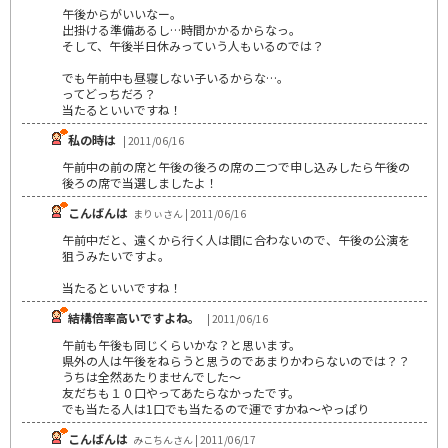
午後からがいいなー。
出掛ける準備あるし…時間かかるからなっ。
そして、午後半日休みっていう人もいるのでは？
でも午前中も昼寝しない子いるからな…。
ってどっちだろ？
当たるといいですね！
私の時は
| 2011/06/16
午前中の前の席と午後の後ろの席の二つで申し込みしたら午後の
後ろの席で当選しましたよ！
こんばんは
まりぃさん | 2011/06/16
午前中だと、遠くから行く人は間に合わないので、午後の公演を
狙うみたいですよ。
当たるといいですね！
結構倍率高いですよね。
| 2011/06/16
午前も午後も同じくらいかな？と思います。
県外の人は午後をねらうと思うのであまりかわらないのでは？？
うちは全然あたりませんでした～
友だちも１０口やってあたらなかったです。
でも当たる人は1口でも当たるので運ですかね～やっぱり
こんばんは
みこちんさん | 2011/06/17