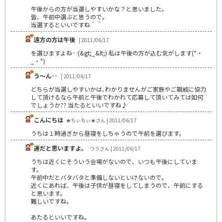
午後からの方が当選しやすいかな？と思いました。
皆、午前中選ぶと思うので。
当選するといいですね＾＾
遠方の方は午後
| 2011/06/17
を選びますよね…(&gt;_&lt;) 私は午後の方が込む気がします(*・
_・*)
う～ん･･
| 2011/06/17
どちらが当選しやすいかは､わかりませんがご家族やご親戚に協力
して頂けるなら午前と午後でわかれて応募して頂いてみては如何
でしょうか?? 当たるといいですね♪
こんにちは
★ちぃちぃ★さん | 2011/06/17
うちは１時過ぎから昼寝をしちゃうので午前を選びます。
運だと思いますよ。
つうさん | 2011/06/17
うちは近くにそういう会場がないので、いつも午後にしていま
す。
午前中だとバタバタと準備しないといけないので。
近くにあれば、午後は子供が昼寝をしてしまうので、午前にする
と思います。
難しいですね。
あたるといいですね。