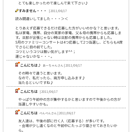
とても楽しかったので楽しんで来て下さい♪
すみません・・・
| 2011/06/17
読み間違いしてました・・・＞＜
とりあえず応募できるだけ応募した方がいいのかな？と思います。
私は家電、携帯、自分の実家の家電、父＆母の携帯からも応募しま
す。旦那が出張じゃない時は旦那の携帯からも応募しました。
5月のファミリーコンサートは4つ応募して2つ当選し、どちらもA席
でさらに目の前でした。
コツというコツは無い気がします^^；
運じゃないかな・・・。
こんにちは♪
あーちゃんさん | 2011/06/17
その時々で違うと思います。
なので、私だったら、両方申し込みます♪
当たるといいですね♪
こんにちは
| 2011/06/17
やっぱり午前中の方が集中するかと思いますので午後からの方が
当選しやすいかも。
こんにちは
ぺんぺんさん | 2011/06/17
友人達は、午後の部に行く人（応募する）が多いです。
・会場が少し遠くなのと午前中にたっぷり寝させておきたいか
ら。