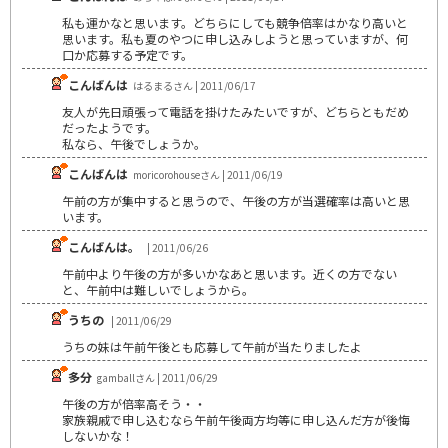
私も運かなと思います。どちらにしても競争倍率はかなり高いと
思います。私も夏のやつに申し込みしようと思っていますが、何
口か応募する予定です。
こんばんは
はるまるさん | 2011/06/17
友人が先日頑張って電話を掛けたみたいですが、どちらともだめ
だったようです。
私なら、午後でしょうか。
こんばんは
moricorohouseさん | 2011/06/19
午前の方が集中すると思うので、午後の方が当選確率は高いと思
います。
こんばんは。
| 2011/06/26
午前中より午後の方が多いかなあと思います。近くの方でない
と、午前中は難しいでしょうから。
うちの
| 2011/06/29
うちの妹は午前午後とも応募して午前が当たりましたよ
多分
gamballさん | 2011/06/29
午後の方が倍率高そう・・
家族親戚で申し込むなら午前午後両方均等に申し込んだ方が後悔
しないかな！