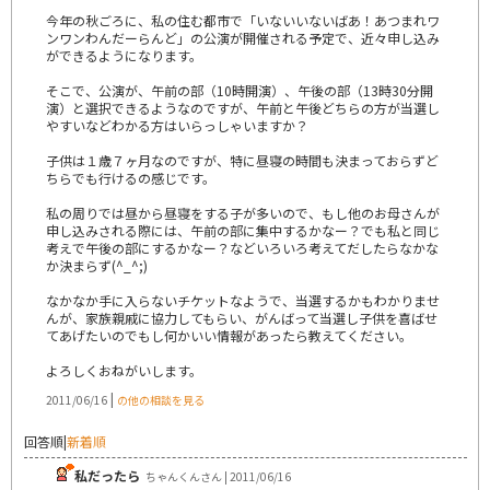
今年の秋ごろに、私の住む都市で「いないいないばあ！あつまれワ
ンワンわんだーらんど」の公演が開催される予定で、近々申し込み
ができるようになります。
そこで、公演が、午前の部（10時開演）、午後の部（13時30分開
演）と選択できるようなのですが、午前と午後どちらの方が当選し
やすいなどわかる方はいらっしゃいますか？
子供は１歳７ヶ月なのですが、特に昼寝の時間も決まっておらずど
ちらでも行けるの感じです。
私の周りでは昼から昼寝をする子が多いので、もし他のお母さんが
申し込みされる際には、午前の部に集中するかなー？でも私と同じ
考えで午後の部にするかなー？などいろいろ考えてだしたらなかな
か決まらず(^_^;)
なかなか手に入らないチケットなようで、当選するかもわかりませ
んが、家族親戚に協力してもらい、がんばって当選し子供を喜ばせ
てあげたいのでもし何かいい情報があったら教えてください。
よろしくおねがいします。
|
2011/06/16
の他の相談を見る
回答順
|
新着順
私だったら
ちゃんくんさん | 2011/06/16