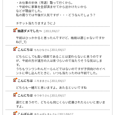
・お仕事の半休（早退）取って行くから。
・午前中に家事を全部済ませてから出かけたいから
などが理由でした。
私の周りでは午後が人気ですが・・・どうなんでしょう？
チケット当たりますように♪
抽選ダメでした～
| 2011/06/17
午前はひっかかると思ったんですけど、結局は運じゃないですか
ね(T_T)
こんにちは
ももひなさん | 2011/06/17
どちらにしても高い倍率であることは変わらないと思うのです
が、午前の方が遠方の人は来づらいので当たりそうな気はしま
す。
うちもワンワンわんだーらんどではないのですが子供向けのイベ
ントに申し込んだときに、いつも当たったのは午前でした。
こんにちは
ニモままさん | 2011/06/17
どちらも一緒だと思いますよ。あたるといいですね
こんにちは
ゆうゆうさん | 2011/06/17
運だと思うので、どちらも同じくらい応募されたらいいと思いま
すよ。
こんばんは
あちゃぱんまんさん | 2011/06/17