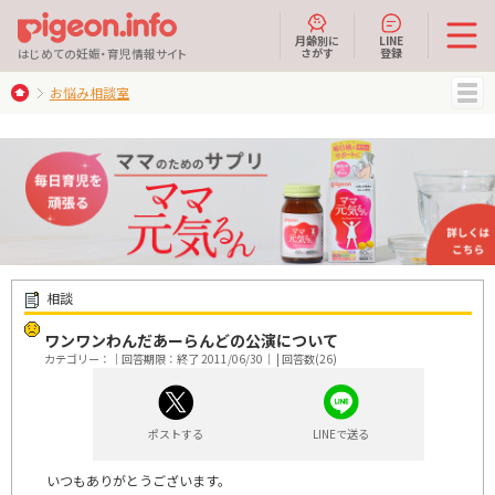
月齢別に
LINE
さがす
登録
はじめての妊娠・育児情報サイト
お悩み相談室
MENU
相談
ワンワンわんだあーらんどの公演について
カテゴリー：｜回答期限：終了 2011/06/30｜ | 回答数(26)
ポストする
LINEで送る
いつもありがとうございます。