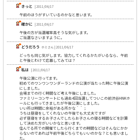
きっと
| 2011/06/17
午前のほうがすいているのかなと思います。
確かに
| 2011/06/17
午後の方が当選確率高そうな気がします。
ご当選なさいますように。
どうだろう
ホミさん | 2011/06/17
どっちも同じ気がします。協力してくれるかたがいるなら、午前
と午後とわけて応募してみては？
私は
| 2011/06/17
午後公演に行ってます。
初めてのワンワンワンダーランドの公演が当たった時に午後公演
にしました。
会場までの行く時間など考え午後にしました。
ファミリーコンサートにも過去4回当選してついこの前渋谷HNKホ
ールにも行ってきましたが午後公演にしました。
いい所は時間に余裕がある所かな＾＾；
うちは昼寝をしてくれないの午後でも大丈夫ですが
必ず昼寝をするお子さんでしたらお子さんの寝る時間などを計算
して決めた方がいいかなと思います。
住んでる所での開催でしたら行くまでの時間などはそんなにかか
らないのであれば午前午後どちらでもいいのかな？とも思いまし
た。