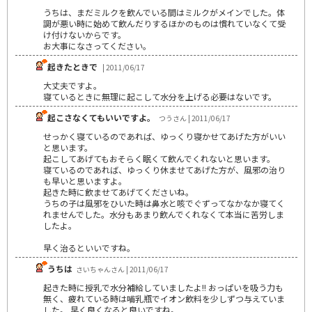
うちは、まだミルクを飲んでいる間はミルクがメインでした。体
調が悪い時に始めて飲んだりするほかのものは慣れていなくて受
け付けないからです。
お大事になさってください。
起きたときで
| 2011/06/17
大丈夫ですよ。
寝ているときに無理に起こして水分を上げる必要はないです。
起こさなくてもいいですよ。
つうさん | 2011/06/17
せっかく寝ているのであれば、ゆっくり寝かせてあげた方がいい
と思います。
起こしてあげてもおそらく眠くて飲んでくれないと思います。
寝ているのであれば、ゆっくり休ませてあげた方が、風邪の治り
も早いと思いますよ。
起きた時に飲ませてあげてくださいね。
うちの子は風邪をひいた時は鼻水と咳でぐずってなかなか寝てく
れませんでした。水分もあまり飲んでくれなくて本当に苦労しま
したよ。
早く治るといいですね。
うちは
さいちゃんさん | 2011/06/17
起きた時に授乳で水分補給していましたよ!! おっぱいを吸う力も
無く、疲れている時は哺乳瓶でイオン飲料を少しずつ与えていま
した。 早く良くなると良いですね。