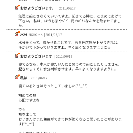
おはようございます。
| 2011/06/17
無理に起こさなくていいてすよ。起きてる時に、こまめにあげて
下さい。 私は、ほうじ茶やﾍﾞﾋﾞｰ用のﾎﾟｶﾘなんかを飲ませてまし
た。
水分
NOKOさん | 2011/06/17
水分をとって、寝かせることです。ある程度熱が上がりきれば、
汗かいて下がっていきますよ。早く良くなりますように☆
おはようございます
| 2011/06/17
寝てるなら、本人が寝たいんだと思うので起こしたりしません。
起きたらすぐに水分補給させます。早くよくなりますように。
私は
| 2011/06/17
寝ているときはそっとしていました(*^_^*)
初めての熱
心配ですよね
でも
熱を出して
お子さんはまた免疫ができて体が強くなると聞いたことがありま
す(*^_^*)