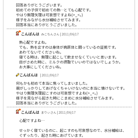
回答ありがとうございます｡
初めての子供で初めての熱…とても心配です｡
やはり無理矢理は可哀想ですよね(>_<｡)
様子をみながら水分補給させてみます｡
回答本当にありがとうございました｡
こんばんは
みこちんさん | 2011/06/17
熱心配ですよね。
でも、熱を出すのは身体が病原体と闘っているの証拠です。
あわてないでくださいね。
寝てる時は、無理に起こして飲ませなくていいと思います。
目がさめた時に、ミルクの摂取でいいのではないでしょうか。
お大事にしてくださいね。
こんばんは
| 2011/06/17
何もかも初めて本当に焦ってしまいました｡
親がしっかりしてあげなくちゃいけないのに本当に情けないです｡
やはり無理矢理起こすのは可哀想ですよね(>_<｡)
様子を見ながら起きた時にこまめに水分補給させてみます｡
回答本当にありがとうございました｡
こんばんは
まりぃさん | 2011/06/17
心配ですよね…
せっかく寝ているのに、起こすのも可哀想なので、水分補給は、
ぐずったり、起きた時にあげています。