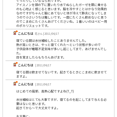
ぐったりしているなら別ですが。
アイスノンを頭の下に置いたり水でぬらしたガーゼを額に乗せる
のも心地よく感じると思います。脇を冷やすことはかなり効果的
なのですがちゃんと脇にあてないと体が冷えて肺炎になってしま
うので小さいうちは難しいです。一度にたくさん飲めないと思う
のでこまめにたくさんあげてくださいね。１番いいのはベビー用
のポカリスェットです。
こんにちは
花さん | 2011/06/17
寝ている間は水分補給したことありませんでした。
熱が高いときは、やっと寝てくれた～という状態が多いので
子供自体が睡眠不足気味が多いし起こしてまで、あげませんでし
た。
目を覚ましたらもちろんあげます。
こんにちは
| 2011/06/17
寝てる間は飲ませてないです。起きてるときにこまめに飲ませて
ますよ。
こんにちは
| 2011/06/17
はじめての風邪、高熱心配ですよね(T_T)
水分補給はとても大事ですが、寝てるのを起こしてまで与える必
要はないと思います。
起きてから～で大丈夫ですよ。
お大事に。