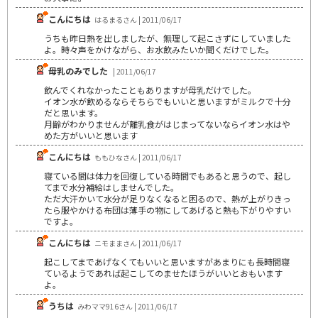
こんにちは
はるまるさん | 2011/06/17
うちも昨日熱を出しましたが、無理して起こさずにしていました
よ。時々声をかけながら、お水飲みたいか聞くだけでした。
母乳のみでした
| 2011/06/17
飲んでくれなかったこともありますが母乳だけでした。
イオン水が飲めるならそちらでもいいと思いますがミルクで十分
だと思います。
月齢がわかりませんが離乳食がはじまってないならイオン水はや
めた方がいいと思います
こんにちは
ももひなさん | 2011/06/17
寝ている間は体力を回復している時間でもあると思うので、起し
てまで水分補給はしませんでした。
ただ大汗かいて水分が足りなくなると困るので、熱が上がりきっ
たら服やかける布団は薄手の物にしてあげると熱も下がりやすい
ですよ。
こんにちは
ニモままさん | 2011/06/17
起こしてまであげなくてもいいと思いますがあまりにも長時間寝
ているようであれば起こしてのませたほうがいいとおもいます
よ。
うちは
みわママ916さん | 2011/06/17