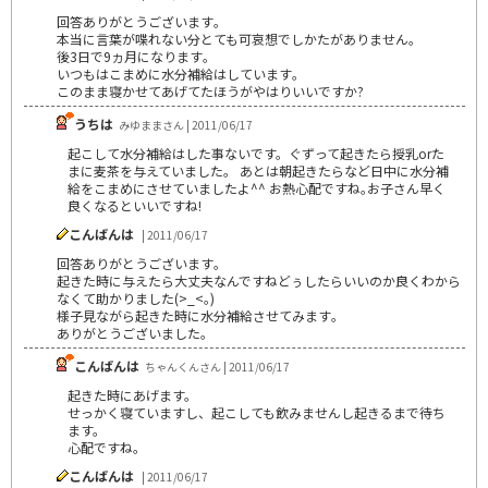
回答ありがとうございます｡
本当に言葉が喋れない分とても可哀想でしかたがありません｡
後3日で9ヵ月になります｡
いつもはこまめに水分補給はしています｡
このまま寝かせてあげてたほうがやはりいいですか?
うちは
みゆままさん | 2011/06/17
起こして水分補給はした事ないです。ぐずって起きたら授乳orた
まに麦茶を与えていました。 あとは朝起きたらなど日中に水分補
給をこまめにさせていましたよ^^ お熱心配ですね｡お子さん早く
良くなるといいですね!
こんばんは
| 2011/06/17
回答ありがとうございます｡
起きた時に与えたら大丈夫なんですねどぅしたらいいのか良くわから
なくて助かりました(>_<｡)
様子見ながら起きた時に水分補給させてみます｡
ありがとうございました｡
こんばんは
ちゃんくんさん | 2011/06/17
起きた時にあげます。
せっかく寝ていますし、起こしても飲みませんし起きるまで待ち
ます。
心配ですね。
こんばんは
| 2011/06/17