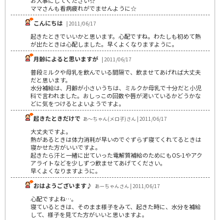
お大事にしてください☆
ママさんも看病疲れがでませんように☆
こんにちは
| 2011/06/17
起きたときでいいかと思います。心配ですね。わたしも初めて熱
が出たときは心配しました。早くよくなりますように。
月齢によると思いますが
| 2011/06/17
普段ミルクや母乳を飲んでいる間隔で、飲ませてあげれば大丈夫
だと思います。
水分補給は、月齢が小さいうちは、ミルクか母乳で十分だと小児
科で言われました。おしっこの回数や唇が渇いているかどうかな
どに気をつけるとよいようですよ。
起きたときだけで
あ～ちゃん(メロ子)さん | 2011/06/17
大丈夫ですよ。
熱があるときは体力消耗が早いのでぐずらず寝てくれてるときは
寝かせた方がいいですよ。
起きたら汗と一緒に出ていった電解質補給のためにもOS-1やアク
アライトなどを少しずつ飲ませてあげてください。
早くよくなりますように。
おはようございます♪
あーちゃんさん | 2011/06/17
心配ですよね…。
寝ているときは、そのまま様子をみて、起きた時に、水分を補給
して、様子を見てた方がいいと思いますよ。