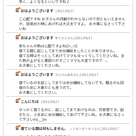
早く、よくなるといいですね♪
おはようございます
| 2011/06/17
ご心配ですね お子さんの月齢がわからないので何ともいえません
が、目覚めた時にあげれば大丈夫ですよ。 お大事になさって下さ
いね
おはようございます
ゆうさとさん | 2011/06/17
赤ちゃんの熱は心配ですよね((+_+))
寝てる間に起こしてまで水分補給をしたことがありません。
寝てる時はそっとしてあげてママもゆっくりしてくださいね。ま
た熱が上がると愚図りがすごくママも大変ですので…。
お大事にしてくださいね。
おはようございます
さとけんあおさん | 2011/06/17
寝ているのを起こしてまでは水分補給してないです。眠るのも回
復のために大事だとも思うので。
お大事にしてください。
こんにちは
| 2011/06/17
せっかく寝てるのに、起こしてまであげるのは、可哀想です。起
きたら、小まめに水分補給してあげて下さいね。お大事になさっ
て下さいm(__)m
寝ている間は何もしません。
ノンタンタータンさん | 2011/06/17