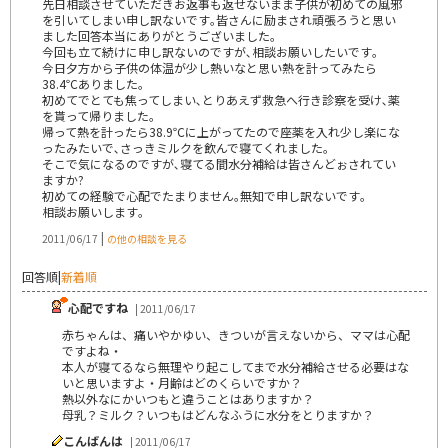
先日相談させていただきお返事も返せないまま子供が初めての風邪
を引いてしまい申し訳ないです｡皆さんに励まされ頑張ろうと思い
ました回答本当にありがとうございました｡
今回も立て続けに申し訳ないのですが､相談お願いしたいです｡
今日夕方から子供の体温が少し熱いなと思い熱を計ってみたら
38.4℃ありました｡
初めてでとても焦ってしまい､とりあえず救急へ行き診察を受け､薬
を貰って帰りました｡
帰って熱を計ったら38.9℃に上がってたので座薬を入れ少し楽にな
ったみたいで､さっきミルクを飲んで寝てくれました｡
そこで気になるのですが､寝てる間水分補給は皆さんどぉされてい
ますか?
初めての経験で心配でたまりません｡無知で申し訳ないです｡
相談お願いします｡
|
2011/06/17
の他の相談を見る
回答順
|
新着順
心配ですね
| 2011/06/17
赤ちゃんは、痛いやかゆい、きついが言えないから、ママは心配
ですよね・
本人が寝てるなら無理やり起こしてまで水分補給させる必要はな
いと思いますよ・月齢はどのくらいですか？
熱以外なにかいつもと違うことはありますか？
母乳？ミルク？いつもはどんなふうに水分をとりますか？
こんばんは
| 2011/06/17