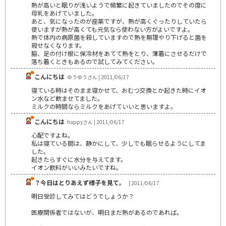
熱が高いと眠りが浅いようで頻繁に起きていましたのでその度に
母乳をあげていました。
あと、気になったのが座薬ですが、熱が高くぐったりしていたら
使いますが熱が高くても元気なら使わない方がよいですよ。
熱で体内の病原菌を殺していますので熱を無理やり下げると菌を
殺せなくなります。
脇、足の付け根に保冷材をあてて熱をとり、薄着にさせるだけで
落ち着くときもあるので試してみてください。
こんにちは
ゆうゆうさん | 2011/06/17
寝ている時はそのまま寝かせて、おむつ交換とか起きた時にイオ
ン水など飲ませてました。
ミルクの時間ならミルクをあげていいと思いますよ。
こんにちは
happyさん | 2011/06/17
心配ですよね。
私は寝ている間は、静かにして、少しでも眠らせるようにしてま
した。
起きたらすぐに水分を与えてます。
イオン飲料がいいみたいですね。
？今日はとりあえず様子を見て。
| 2011/06/17
明日受診してみてはどうでしょうか？
医療関係者ではないが、明日まだ熱があるのであれば。