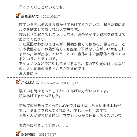
早くよくなるといいですね。
落ち着いて
| 2011/06/17
寝ている間はそのまま寝かせてあげてくださいね。起きた時にミ
ルクを飲ませてあげれば大丈夫です。
寝苦しさで起きてしまうようなら、お茶やイオン飲料を飲ませて
あげてください。
まだ原因がわかりませんが、機嫌が良くて飲める、寝られる、と
いう状態なら、お熱が高くても座薬で下げない方がいいかもしれ
ません。熱が出る、ということは、身体の中で病原体と戦ってい
るということですので。
アイスノンなどで冷やしてあげるなら、腋の下や足の付け根など
の、太い動脈のあるところが効果的です。
お大事に…
こんばんは
パスタんさん | 2011/06/17
寝ている時はそっとしておいてあげた方がいいですよ。
私はあげてませんでした。
初めての発熱ってとっても心配でオロオロしちゃいますよね^^;
でも、ミルクを飲んでくれたら、少しホッとしますね。
赤ちゃんが寝ている時は、ママもしっかり休養してくださいね。
お大事になさって下さい。。。
水分補給
| 2011/06/17