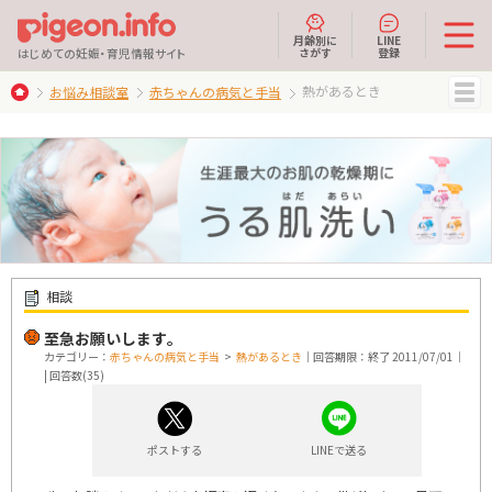
月齢別に
LINE
さがす
登録
はじめての妊娠・育児情報サイト
熱があるとき
お悩み相談室
赤ちゃんの病気と手当
MENU
相談
至急お願いします｡
カテゴリー：
赤ちゃんの病気と手当
>
熱があるとき
｜回答期限：終了 2011/07/01｜
| 回答数(35)
ポストする
LINEで送る