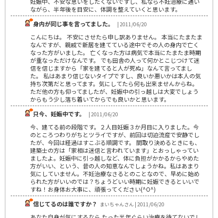
妊娠中、不安な思いをしたくないですし、私なら不妊治療に通い
ながら、半年後を目安に、体調を整えていくと思います。
身内が同じ事を言ってました。
| 2011/06/20
こんにちは。 不安にさせたら申し訳ありません。 本当にたまたま
なんですが、親戚で新居を建てている途中でその人の身内で亡く
なった方がいました。 亡くなった方は病気で本当にたまたま時期
が重なっただけなんです。 でも田舎の人って何かとこじつけて迷
信を信じますから「家を建てると人が死ぬ」なんて言ってまし
た。 私はあまり信じないタイプですし、良いか悪いかは本人の気
持ち次第だと思ってます。気にしてたら何も出来ませんからね。
ただ他の方も仰ってましたが、妊娠中の引っ越しは大変でしょう
からもう少し落ち着いてからでも良いかと思います。
只今、妊娠中です。
| 2011/06/20
今、建てる前の段階です。２人目妊娠３か月目に入りました。今
のところつわりがちとツライですが、前回は切迫流産で安静でし
たが、今回は経過はすこぶる順調です。 間取り決めるときにも、
建築士の方は「家相は迷信と言われています」とおっしゃってい
ましたよ。妊娠中に引っ越しなど、体に負担がかかるからやめた
方がいい、という、昔の人の知恵なんでしょうかね。私はあまり
気にしていません。不妊治療なさるとのことなので、早めに始め
られた方がいいのでは？ちょうどいい時期に妊娠できるといいで
すね！お身体お大事に、頑張ってください(^O^)
信じてるのは誰ですか？
まいちゃんさん | 2011/06/20
あなた自身が気にするなら たった半年ぐらい治療を待てないでし