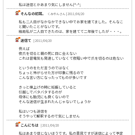
私は迷信とかあまり気にしません(^-^;
そんなの初耳。
くみやんさん | 2011/06/20
私も二人目がなかなかできない中でお家を建てました。そんなこ
と聞いたことがないです。
結局私が二人目できたのは、家を建てて二年後でしたが・・・。
迷信て
| 2011/06/20
例えば
夜爪を切ると親の死に目に会えない
これは昔電気も発達していなくて夜暗い中で爪を切るのは危ない
というのをただ言うのではなく
ちょっと怖がらせた方が印象に残るので
こんな言い方になったってものが多いです
きっと棟上げの時に妊娠していると
引越しでバタバタするのが
母体にも胎児にも良くないので
そんな迷信が生まれたんじゃないでしょうか
私はいつも迷信を
そうやって解釈するので気にしません
こんにちは
| 2011/06/20
私はあまり信じないほうです。私の意見ですが迷信によって予定