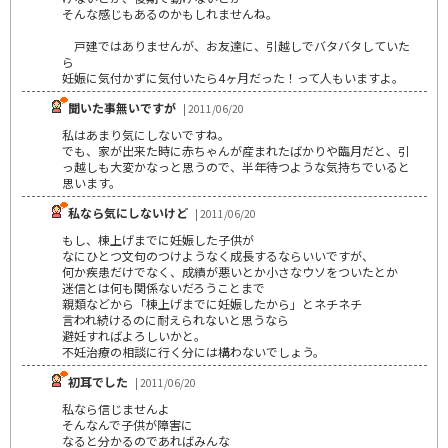
そんな感じもあるのかもしれませんね。
戸建ではありませんが、お友達に、引越しでバタバタしていた
ら
妊娠に気付かずに気付いたら4ヶ月だった！って人もいますよ。
聞いた事無いですが
| 2011/06/20
私はあまり気にしないですね。
でも、家が出来た時に赤ちゃんが産まれたばかりや臨月だと、引
っ越しも大変かなっと思うので、半年待つような気持ちでいると
思います。
私なら気にしないけど
| 2011/06/20
もし、棟上げまでに妊娠した子供が
なにひとつ文句のつけようなく成長するならいいですが、
何か疾患だけでなく、成績が悪いとか小さなウソをついたとか
迷信とは何も関係ないだろうことまで
親類などから「棟上げまでに妊娠したから」とネチネチ
言われ続けるのに耐えられないと思うなら
避妊すればよろしいかと。
不妊治療の相談に行く分には構わないでしょう。
初耳でした
| 2011/06/20
私なら信じませんよ
そんなんで子供が障害に
なると分かるのであればみんな