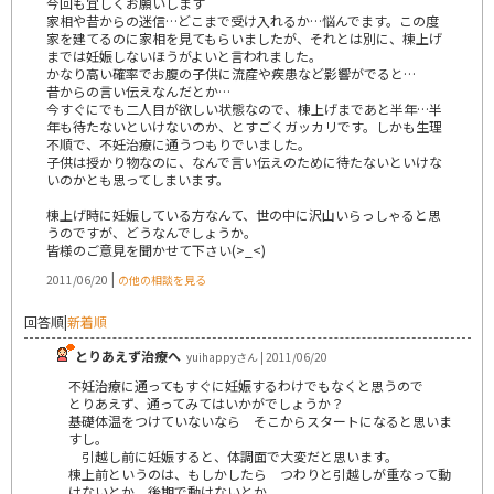
今回も宜しくお願いします
家相や昔からの迷信…どこまで受け入れるか…悩んでます。この度
家を建てるのに家相を見てもらいましたが、それとは別に、棟上げ
までは妊娠しないほうがよいと言われました。
かなり高い確率でお腹の子供に流産や疾患など影響がでると…
昔からの言い伝えなんだとか…
今すぐにでも二人目が欲しい状態なので、棟上げまであと半年…半
年も待たないといけないのか、とすごくガッカリです。しかも生理
不順で、不妊治療に通うつもりでいました。
子供は授かり物なのに、なんで言い伝えのために待たないといけな
いのかとも思ってしまいます。
棟上げ時に妊娠している方なんて、世の中に沢山いらっしゃると思
うのですが、どうなんでしょうか。
皆様のご意見を聞かせて下さい(>_<)
|
2011/06/20
の他の相談を見る
回答順
|
新着順
とりあえず治療へ
yuihappyさん | 2011/06/20
不妊治療に通ってもすぐに妊娠するわけでもなくと思うので
とりあえず、通ってみてはいかがでしょうか？
基礎体温をつけていないなら そこからスタートになると思いま
すし。
引越し前に妊娠すると、体調面で大変だと思います。
棟上前というのは、もしかしたら つわりと引越しが重なって動
けないとか、後期で動けないとか