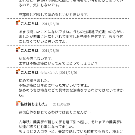
るので、気にしないです。
旦那様と相談して決めるといいと思います。
こんにちは
| 2011/06/20
あまり聞いたことはないですね。うちの分譲地で妊娠中の方がい
ましたが無事に出産もされてますしお子様も元気です。あまり気
にしなくていいと思いますよ。
こんにちは
| 2011/06/20
私なら信じないです。
まずは不妊治療にいってみてはどうでしょうか？
こんにちは
ももひなさん | 2011/06/20
初めて聞きました。
不妊治療には早めに行った方がいいですよ。
始めのうちは検査などで具体的な治療をするわけではないですか
ら。
私は待ちました。
| 2011/06/20
迷信自体を信じてるわけではありませんが…
去年秋に義実家が新しく家を建て引っ越し、それまでの義実家に
私達が移り住む事になってました。
ちょうど２人目を…と、夫婦で話していた時期でもあり、棟上げ