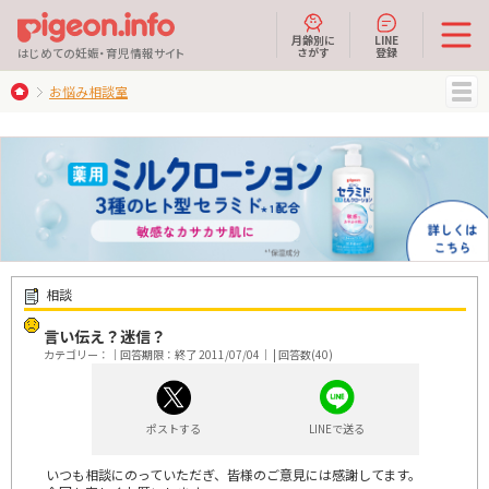
月齢別に
LINE
さがす
登録
はじめての妊娠・育児情報サイト
お悩み相談室
MENU
相談
言い伝え？迷信？
カテゴリー：｜回答期限：終了 2011/07/04｜ | 回答数(40)
ポストする
LINEで送る
いつも相談にのっていただぎ、皆様のご意見には感謝してます。