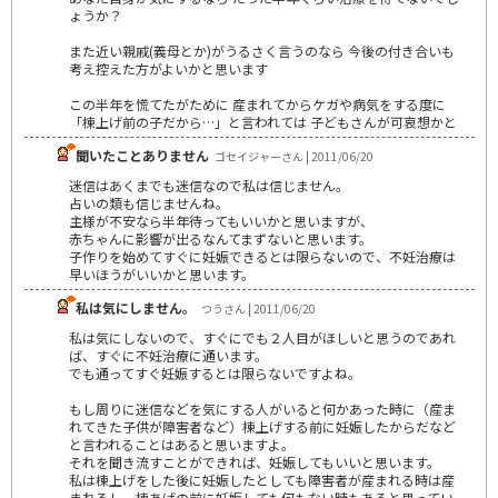
ょうか？
また近い親戚(義母とか)がうるさく言うのなら 今後の付き合いも
考え控えた方がよいかと思います
この半年を慌てたがために 産まれてからケガや病気をする度に
「棟上げ前の子だから…」と言われては 子どもさんが可哀想かと
聞いたことありません
ゴセイジャーさん | 2011/06/20
迷信はあくまでも迷信なので私は信じません。
占いの類も信じませんね。
主様が不安なら半年待ってもいいかと思いますが、
赤ちゃんに影響が出るなんてまずないと思います。
子作りを始めてすぐに妊娠できるとは限らないので、不妊治療は
早いほうがいいかと思います。
私は気にしません。
つうさん | 2011/06/20
私は気にしないので、すぐにでも２人目がほしいと思うのであれ
ば、すぐに不妊治療に通います。
でも通ってすぐ妊娠するとは限らないですよね。
もし周りに迷信などを気にする人がいると何かあった時に（産ま
れてきた子供が障害者など）棟上げする前に妊娠したからだなど
と言われることはあると思いますよ。
それを聞き流すことができれば、妊娠してもいいと思います。
私は棟上げをした後に妊娠したとしても障害者が産まれる時は産
まれるし、棟あげの前に妊娠しても何もない時もあると思ってい