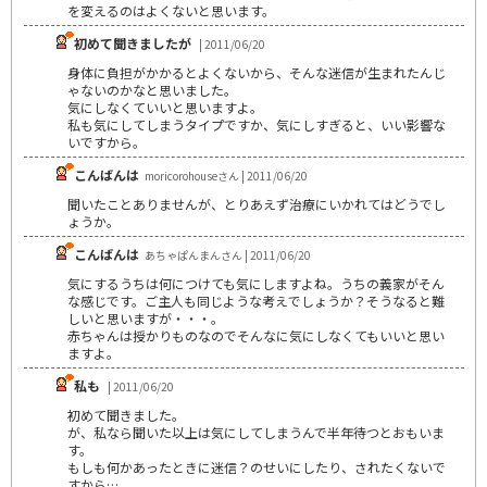
を変えるのはよくないと思います。
初めて聞きましたが
| 2011/06/20
身体に負担がかかるとよくないから、そんな迷信が生まれたんじ
ゃないのかなと思いました。
気にしなくていいと思いますよ。
私も気にしてしまうタイプですか、気にしすぎると、いい影響な
いですから。
こんばんは
moricorohouseさん | 2011/06/20
聞いたことありませんが、とりあえず治療にいかれてはどうでし
ょうか。
こんばんは
あちゃぱんまんさん | 2011/06/20
気にするうちは何につけても気にしますよね。うちの義家がそん
な感じです。ご主人も同じような考えでしょうか？そうなると難
しいと思いますが・・・。
赤ちゃんは授かりものなのでそんなに気にしなくてもいいと思い
ますよ。
私も
| 2011/06/20
初めて聞きました。
が、私なら聞いた以上は気にしてしまうんで半年待つとおもいま
す。
もしも何かあったときに迷信？のせいにしたり、されたくないで
すから…