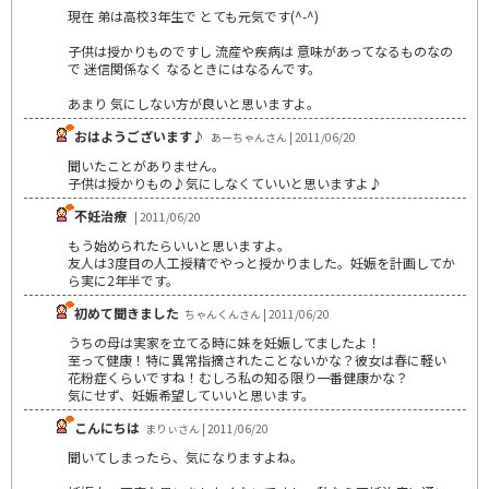
現在 弟は高校3年生で とても元気です(^-^)
子供は授かりものですし 流産や疾病は 意味があってなるものなの
で 迷信関係なく なるときにはなるんです。
あまり 気にしない方が良いと思いますよ。
おはようございます♪
あーちゃんさん | 2011/06/20
聞いたことがありません。
子供は授かりもの♪気にしなくていいと思いますよ♪
不妊治療
| 2011/06/20
もう始められたらいいと思いますよ。
友人は3度目の人工授精でやっと授かりました。妊娠を計画してか
ら実に2年半です。
初めて聞きました
ちゃんくんさん | 2011/06/20
うちの母は実家を立てる時に妹を妊娠してましたよ！
至って健康！特に異常指摘されたことないかな？彼女は春に軽い
花粉症くらいですね！むしろ私の知る限り一番健康かな？
気にせず、妊娠希望していいと思います。
こんにちは
まりぃさん | 2011/06/20
聞いてしまったら、気になりますよね。