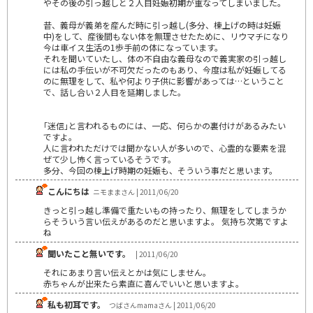
やその後の引っ越しと２人目妊娠初期が重なってしまいました。
昔、義母が義弟を産んだ時に引っ越し(多分、棟上げの時は妊娠
中)をして、産後間もない体を無理させたために、リウマチになり
今は車イス生活の1歩手前の体になっています。
それを聞いていたし、体の不自由な義母なので義実家の引っ越し
には私の手伝いが不可欠だったのもあり、今度は私が妊娠してる
のに無理をして、私や何より子供に影響があっては…ということ
で、話し合い２人目を延期しました。
｢迷信｣と言われるものには、一応、何らかの裏付けがあるみたい
ですよ。
人に言われただけでは聞かない人が多いので、心霊的な要素を混
ぜて少し怖く言っているそうです。
多分、今回の棟上げ時期の妊娠も、そういう事だと思います。
こんにちは
ニモままさん | 2011/06/20
きっと引っ越し準備で重たいもの持ったり、無理をしてしまうか
らそういう言い伝えがあるのだと思いますよ。 気持ち次第ですよ
ね
聞いたこと無いです。
| 2011/06/20
それにあまり言い伝えとかは気にしません。
赤ちゃんが出来たら素直に喜んでいいと思いますよ。
私も初耳です。
つばさんmamaさん | 2011/06/20