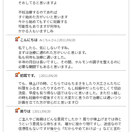
そおしてると思いますよ
不妊治療するのであれば
すぐ始めた方がいいと思います
今から始めてもすぐに妊娠する
可能性もありますが何年も
かかる人もいますしね
こんにちは
みこちんさん | 2011/06/20
私でしたら、気にしないですね。
まずは治療に通われた方がいいと思います。
私も何年も治療に通いました。
半年の月日は長いですし、その間、ホルモンの調子を整えるのに
必要な期間でもあると思いますよ。
初耳です。
| 2011/06/20
でも、棟上げの時、こちらではもちまきをしたり大工さんたちに
料理をふるまったりするので、もし妊娠中だったら忙しくて切迫
流産、早産も有り得ない話ではないと思いました。また引っ越し
の時も妊娠中や産後すぐだと大変だと思うので治療には通いつつ
計画を立てた方が安心だと思います◎
周りは
| 2011/06/20
ご主人やご両親はどんな意見でしたか？ 周りが棟上げまでは待と
うという意見なら待ちます。 確かに授かり物ですし、迷信なので
信憑性もないですが後から『だからやめておけば…』などと言わ