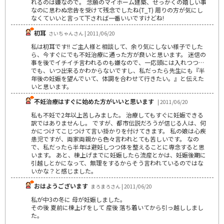
れるのは嫌なので。 念願のマイホーム建築、せっかくの嬉しい事
なのに思わぬ忠告を受けて残念でしたね(T_T) 周りの方が気にし
なくていいと言って下されば一番いいですけどね!
初耳
さいちゃんさん | 2011/06/20
私は初耳です!! ご主人様と相談して、余り気にしない様子でした
ら、今すぐにでも不妊治療に通った方が良いと思います。 迷信の
事を後でイチイチ言われるのも嫌なので、一応頭には入れつつ…
でも、いつ出来るかわからないですし、私だったら先生にも『半
年後の妊娠を望んでいて、体調を合わせて行きたい。』と伝えた
いと思います。
不妊治療はすぐに始めた方がいいと思います
| 2011/06/20
私も不妊で2年以上苦しみました。 治療してもすぐに妊娠できる
訳ではありませんし。 ですが、都市伝説だろうが信じる人は、何
かにつけてこじつけて言い掛かりを付けてきます。 私の娘は心疾
患児ですが、両家両親から色々言われとても苦しいです。 なの
で、私だったら半年は避妊しつつ体を整えることに専念すると思
います。 あと、棟上げまでに妊娠したら流産とかは、妊娠後期に
引越しとかになって、無理をするからそう言われているのではな
いかな？と感じました。
おはようございます
まろまろさん | 2011/06/20
私が中3の冬に 母が妊娠しました。
その後 夏前に棟上げをして 産後 落ち着いてから引っ越ししまし
た。