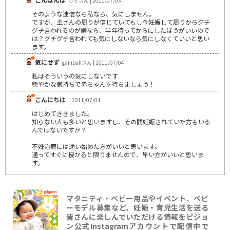
ホミさん | 2011/07/03
そのような迷信なら私なら、気にしません。
ですが、主さんの周りが信じていてもし今妊娠して周りからグチ
グチ言われるのが嫌なら、半年待ってからにしたほうがいいので
は？グチグチ言われても気にしないなら気にしなくていいと思い
ます。
気にせず
gamballさん | 2011/07/04
私はそういうの気にしないです
穏やかな気持ちで赤ちゃんを待ちましょう！
こんにちは
| 2011/07/04
はじめてききました。
知らない人も多いと思いますし、その間妊娠されていた方もいる
んではないですか？
不妊治療には通い始めた方がいいと思います。
通ってすぐに授かると限りませんので、早い方がいいと思いま
す。
マタニティ・ベビー用品やイベント、ベビ
ーモデル募集など、妊娠・育児生活を送る
皆さんに楽しんでいただける情報をピジョ
ン公式Instagramアカウントで配信中で