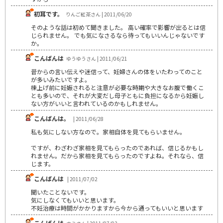
初耳です。
りんご紅茶さん | 2011/06/20
そのような話は初めて聞きました。 高い確率で影響が出るとは信
じられません。 でも気になさるなら待ってもいいんじゃないです
か。
こんばんは
ゆうゆうさん | 2011/06/21
昔からの言い伝えや迷信って、妊婦さんの体をいたわってのこと
が多いみたいですよ。
棟上げ前に妊娠されると注意が必要な時期や大きなお腹で働くこ
とも多いので、それが大変だし母子ともに負担になるから妊娠し
ない方がいいと言われているのかもしれません。
こんばんは。
| 2011/06/28
私も気にしない方なので。家相自体を見てもらいません。
ですが、わざわざ家相を見てもらったのであれば、信じるかもし
れません。だから家相を見てもらったのですよね。それなら、信
じます。
こんばんは
| 2011/07/02
聞いたことないです。
気にしなくてもいいと思います。
不妊治療は時間がかかりますから今から通ってもいいと思います
こんばんは