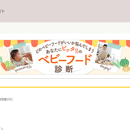
イト
答数(50)
…。