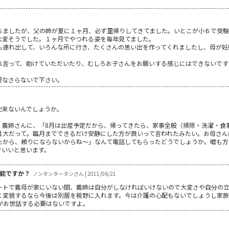
ちましたが、父の姉が夏に１ヶ月、必ず里帰りしてきてました。いとこが小６で受
大変そうでした。１ヶ月でやつれる姿を毎年見てました。
も連れ出して、いろんな所に行き、たくさんの思い出を作ってくれましたし、母が妊
れ言って、助けていただいたり、むしろお子さんをお願いする感じにはできないです
理なさらないで下さい。
出来ないんでしょうか。
、義姉さんに、「8月は出産予定だから、帰ってきたら、家事全般（掃除・洗濯・食
性大だって。臨月までできるだけ安静にした方が良いって言われたみたい。お母さん
たから、頼りにならないからね～」なんて電話してもらったどうでしょうか。嘘も方
でいいと思います。
能ですか？
ノンタンタータンさん | 2011/06/21
トで義母が家にいない間、義姉は自分がしなければいけないので大変さや自分の立場を
と変貌するなら今後は別居を視野に入れます。今は介護の心配もないでしょうし家
がお世話する必要はないですよ。