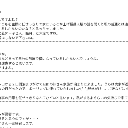
1
んですよね？
子どもを主様に任せっきりで家にいるとか上げ膳据え膳の話を聞くと私の普通とは違
するしかないのかな？と思っちゃいました。
に義姉＋子２人、臨月、と大変ですね。
理はしないで下さいね。
うか。
るなど言って自分の部屋で横になっているしかないんでしょうね。
ば遠慮すると思います。
ですよね。
５日から２日間泊まりがけで旦那の妹さん家族が泊まりに来ました。うちは実家が
の日だったので、ボーリングに連れていかれました(^-^;見学だけ…。ご飯などは
食事の用意も任せっきりなんてひどいと思います。私がするよぐらいの気持ちで来て
みが憂鬱です。
けると思うのですが・・・
姉さん一家帰省します。
け・・・