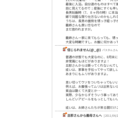
最後に入浴。自分達のものはすべて
目に見えてるので；産後にすぐも辛
長男妊娠時（7、８ヶ月の時）に本
嫁で同居な限り仕方ないのかもしれ
うちは、長男の面倒を甥っ子姪っ子
義姉さんも良い方なので
まだ救われますが。
義姉さん一家に来てもらっても、甥
大変な時期ですし、お腹に何かあっ
信じられません(@_@)
パスタんさん | 
普通の状態でも大変なのに、8月末
非常識にもほどがありますよ！
旦那さんからは断ってくれないんでし
或いは、家事を手伝ってやって欲しい
あまりにもムリがありますよ。
思い切ってウソをついちゃってもいいか
例えば、お腹張ってムリは出来ないと
貧血は酷くて大変とか･･･
実際、少なからずそういう事ってあ
しんどいアピールをもっとしてもい
或いは、お姉さんたちが来る間だけ
旦那さんから義母さんへ
| 2011/06/