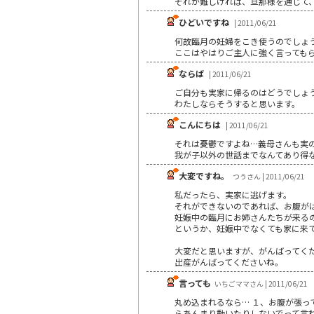
それが難しければ、旦那様を通じて
ひどいですね
| 2011/06/21
何故臨月の妊婦をこき使うのでしょ
ここはやはりご主人に強く言っても
ならば
| 2011/06/21
ご自分も実家に帰るのはどうでしょ
わたしならそうすると思います。
こんにちは
| 2011/06/21
それは憂鬱ですよね…義母さんも実
我が子以外の世話までなんてあり得
大変ですね。
つうさん | 2011/06/21
私だったら、実家に逃げます。
それができないのであれば、お腹が
妊娠中の臨月にお姉さんたちが来る
というか、妊娠中でなくても家に来
大変だと思いますが、がんばってく
出産がんばってくださいね。
言っても
いちごママさん | 2011/06/21
丸め込まれるなら… １、お腹が張っ
らあんまり動いたりしないでって言