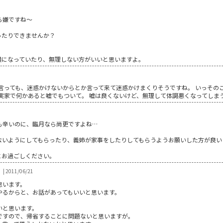
ら嫌ですね～
ったりできませんか？
横になっていたり、無理しない方がいいと思いますよ。
と言っても、迷惑かけないからとか言って来て迷惑かけまくりそうですね。 いっその
実家で何かあると嘘でもついて。 嘘は良くないけど、無理して体調悪くなってしま
も辛いのに、臨月なら尚更ですよね…
ないようにしてもらったり、義姉が家事をしたりしてもらうようお願いした方が良い
にお過ごしください。
| 2011/06/21
思います。
やるからと、お話があってもいいと思います。
いと思います。
ですので、帰省することに問題ないと思いますが。