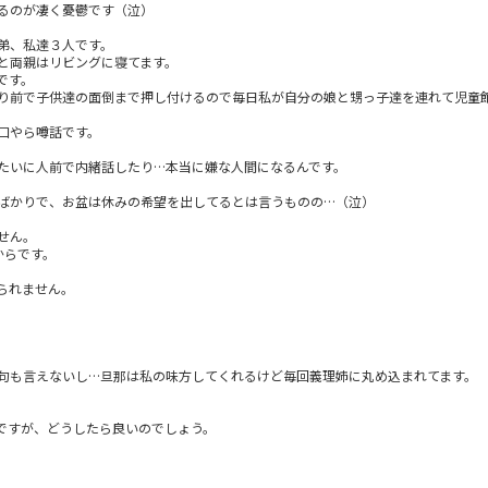
るのが凄く憂鬱です（泣）
弟、私達３人です。
と両親はリビングに寝てます。
です。
り前で子供達の面倒まで押し付けるので毎日私が自分の娘と甥っ子達を連れて児童
口やら噂話です。
たいに人前で内緒話したり…本当に嫌な人間になるんです。
ばかりで、お盆は休みの希望を出してるとは言うものの…（泣）
せん。
からです。
られません。
句も言えないし…旦那は私の味方してくれるけど毎回義理姉に丸め込まれてます。
ですが、どうしたら良いのでしょう。