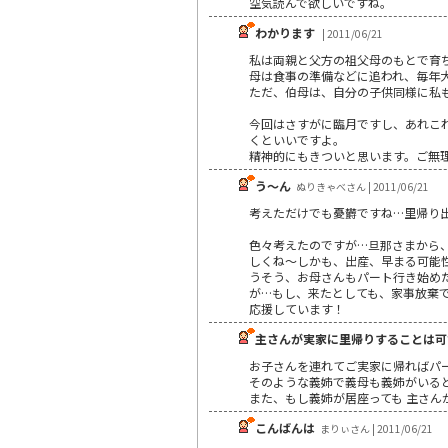
空気読んで欲しいですね。
わかります
| 2011/06/21
私は両親と父方の祖父母のもとで育
母は食事の準備などに追われ、毎年
ただ、伯母は、自分の子供同様に私
今回はさすがに臨月ですし、あれこ
くといいですよ。
精神的にもきついと思います。ご無
う～ん
ぬりきゃべさん | 2011/06/21
考えただけでも憂欝ですね…里帰り
色々考えたのですが…旦那さまから
しくね～しかも、出産、早まる可能
うそう、お母さんもパート行き始め
が…もし、来たとしても、家事放棄
応援しています！
主さんが実家に里帰りすることは可
お子さんを連れてご実家に帰ればパー
そのような義姉で義母も義姉がいる
また、もし義姉が居座っても 主さん
こんばんは
まりぃさん | 2011/06/21