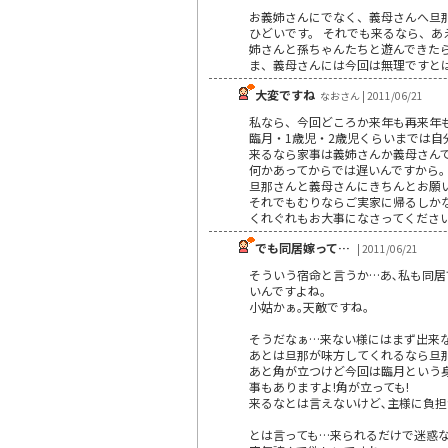
お義姉さんにでなく、義母さんへ旦
ひどいです。 それでも来るなら、あ
姉さんと孫ちゃんたちと遊んできた
ま、義母さんには今回は無理ですと
大変ですね
なおさん | 2011/06/21
私なら、今回どころか来年も再来年
臨月・1歳児・2歳児くらいまでは
来るなら家事は義姉さんか義母さん
何かあってからでは遅いんですから
旦那さんと義母さんにきちんとお願
それでもむりならご実家に帰るしか
くれぐれもお大事になさってくださ
でも同居嫁って…
| 2011/06/21
そういう宿命と言うか…あ､私も同居
いんですよね｡
小姑かぁ｡天敵ですね｡
そうだなぁ…来ない様にはまず出来な
あとは旦那が味方してくれるなら旦那
あと角が立つけど今回は臨月という身
事もありますよ!角が立っても!
来るなとは言えないけど､主様に負担
とは言っても…来られるだけで迷惑