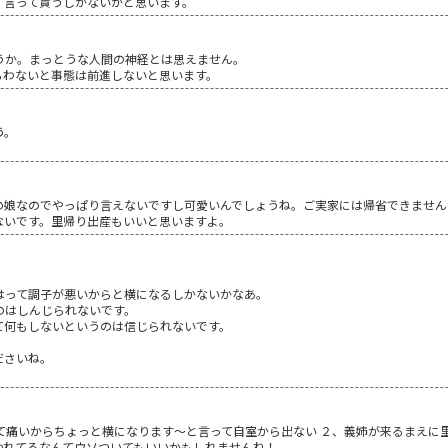
、言って貰うしかないかと思います。
うか。まっとうな人間の神経とは思えません。
らわないと事態は前進しないと思います。
う。
の娘なのでやっぱり言えないですし可愛いんでしょうね。ご実家には帰省できません
ないです。里帰り出産もいいと思いますよ。
はって調子が悪いからと横になるしかないかなあ。
のはしんじられないです。
て何もしないというのは信じられないです。
ださいね。
て痛いからちょっと横になります～と言って自室から出ない ２、義姉が来るまえに里
われてるなんてウソついてもいいかもしれませんね！