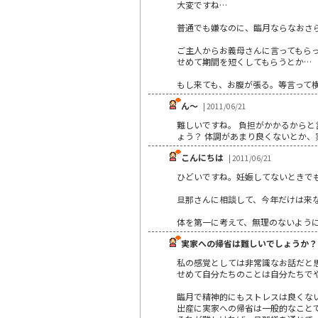
大変ですね…
普通でも嫌なのに、臨月ならなおさ
ご主人からお義母さんに言ってもら
せめて期間を短くしてもらうとか…
もし来ても、お腹が張る。等言って
ん～
| 2011/06/21
難しいですね。 負担がかかるから
ょう？ 体調があまり良くないとか、
こんにちは
| 2011/06/21
ひどいですね。妊娠してないときで
旦那さんに相談して、今年だけは来
体を第一に考えて、無理のないよう
実家への帰省は難しいでしょうか？
私の感覚としては非常識なお話だと
せめて自分たちのことは自分たちで
臨月で精神的にもストレスは良くな
出産に実家への帰省は一般的なこと