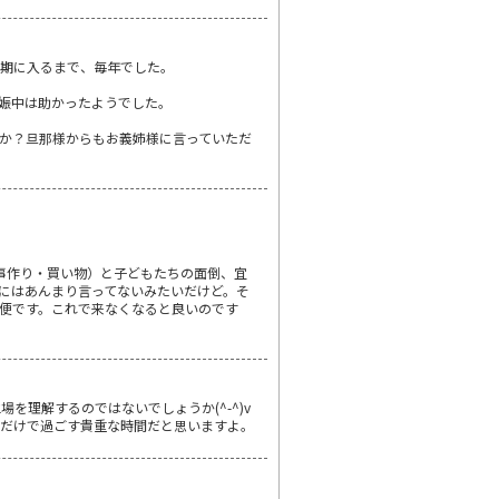
験期に入るまで、毎年でした。
娠中は助かったようでした。
か？旦那様からもお義姉様に言っていただ
事作り・買い物）と子どもたちの面倒、宜
にはあんまり言ってないみたいだけど。そ
便です。これで来なくなると良いのです
理解するのではないでしょうか(^-^)v
族だけで過ごす貴重な時間だと思いますよ。