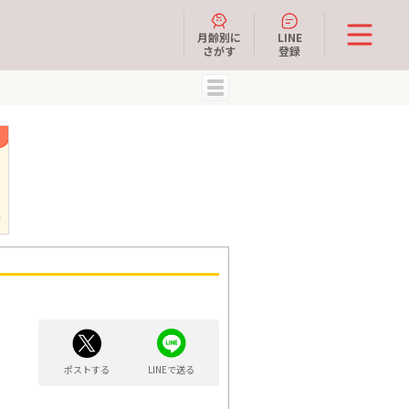
月齢別に
LINE
さがす
登録
MENU
ポストする
LINEで送る