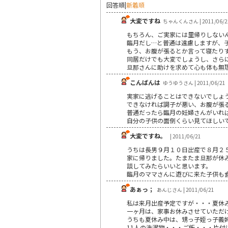
回答順
|
新着順
大変ですね
ちゃんくんさん | 2011/06/2
もちろん、ご実家には里帰りしない
臨月だし…と普通は遠慮しますが、
もう、お腹が張るとか言って寝たり
同居だけでも大変でしょうし、さら
旦那さんに助けを求めて心も体も無
こんばんは
ゆうゆうさん | 2011/06/21
実家に逃げることはできないでしょ
できなければ調子が悪い、お腹が張
普通だったら臨月の妊婦さんがいれ
自分の子供の面倒くらい見てほしい
大変ですね。
| 2011/06/21
うちは長男９月１０日出産で８月２
家に帰りました。たまたま旦那が休み
談してみたらいいと思います。
臨月のママさんに遊びに来た子供も
あぁっ；
あんじさん | 2011/06/21
私は来月出産予定ですが・・・夏休
一ヶ月は、家事お休みさせていただ
うちも夏休み中は、甥っ子姪っ子義
11人の洗濯物・・・ご飯・・・片付