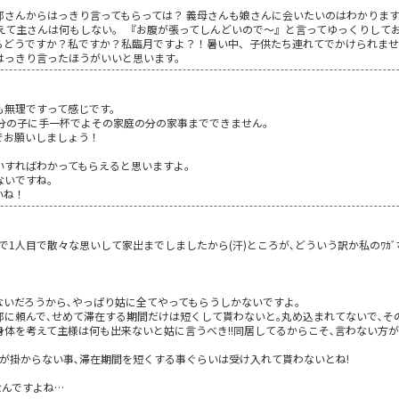
那さんからはっきり言ってもらっては？ 義母さんも娘さんに会いたいのはわかりま
えて主さんは何もしない。 『お腹が張ってしんどいので～』と言ってゆっくりして
らどうですか？私ですか？私臨月ですよ？！暑い中、子供たち連れてでかけられませ
はっきり言ったほうがいいと思います。
も無理ですって感じです。
自分の子に手一杯でよその家庭の分の家事までできません。
でお願いしましょう！
。
いすればわかってもらえると思いますよ。
ないですね。
いね！
で1人目で散々な思いして家出までしましたから(汗)ところが､どういう訳か私のﾜｶﾞ
いだろうから､やっぱり姑に全てやってもらうしかないですよ｡
に頼んで､せめて滞在する期間だけは短くして貰わないと｡丸め込まれてないで､その
体を考えて主様は何も出来ないと姑に言うべき!!同居してるからこそ､言わない方
が掛からない事､滞在期間を短くする事ぐらいは受け入れて貰わないとね!
なんですよね…