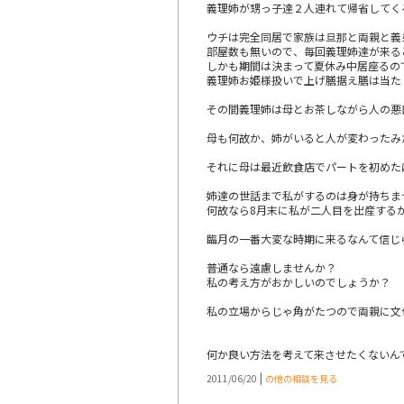
義理姉が甥っ子達２人連れて帰省してく
ウチは完全同居で家族は旦那と両親と義
部屋数も無いので、毎回義理姉達が来る
しかも期間は決まって夏休み中居座るの
義理姉お姫様扱いで上げ膳据え膳は当た
その間義理姉は母とお茶しながら人の悪
母も何故か、姉がいると人が変わったみ
それに母は最近飲食店でパートを初めた
姉達の世話まで私がするのは身が持ちま
何故なら8月末に私が二人目を出産する
臨月の一番大変な時期に来るなんて信じ
普通なら遠慮しませんか？
私の考え方がおかしいのでしょうか？
私の立場からじゃ角がたつので両親に文
何か良い方法を考えて来させたくないん
|
2011/06/20
の他の相談を見る