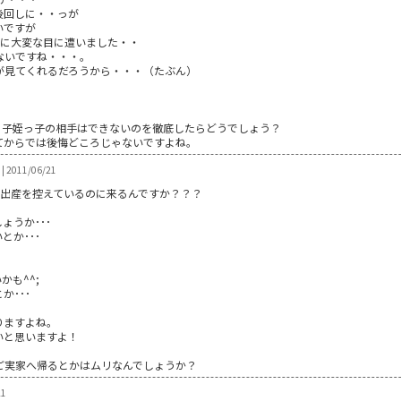
後回しに・・っが
いですが
当に大変な目に遭いました・・
ないですね・・・。
が見てくれるだろうから・・・（たぶん）
っ子姪っ子の相手はできないのを徹底したらどうでしょう？
てからでは後悔どころじゃないですよね。
2011/06/21
に出産を控えているのに来るんですか？？？
ょうか･･･
とか･･･
も^^;
か･･･
りますよね。
いと思いますよ！
ご実家へ帰るとかはムリなんでしょうか？
21