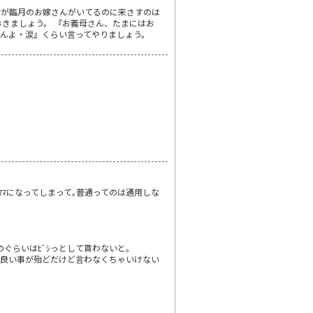
すが臨月のお嫁さんがいてるのに来さすのは
おきましょう。 『お義母さん、たまにはお
んよ・涙』くらい言ってやりましょう。
ﾏﾏになってしまって｡普通ってのは通用しな
ぐらいはﾋﾞｼっとして貰わないと｡
が良い事が殆どだけど言わなくちゃいけない