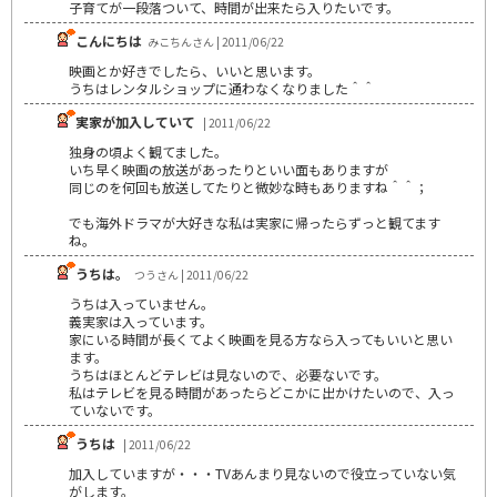
子育てが一段落ついて、時間が出来たら入りたいです。
こんにちは
みこちんさん | 2011/06/22
映画とか好きでしたら、いいと思います。
うちはレンタルショップに通わなくなりました＾＾
実家が加入していて
| 2011/06/22
独身の頃よく観てました。
いち早く映画の放送があったりといい面もありますが
同じのを何回も放送してたりと微妙な時もありますね＾＾；
でも海外ドラマが大好きな私は実家に帰ったらずっと観てます
ね。
うちは。
つうさん | 2011/06/22
うちは入っていません。
義実家は入っています。
家にいる時間が長くてよく映画を見る方なら入ってもいいと思い
ます。
うちはほとんどテレビは見ないので、必要ないです。
私はテレビを見る時間があったらどこかに出かけたいので、入っ
ていないです。
うちは
| 2011/06/22
加入していますが・・・TVあんまり見ないので役立っていない気
がします。