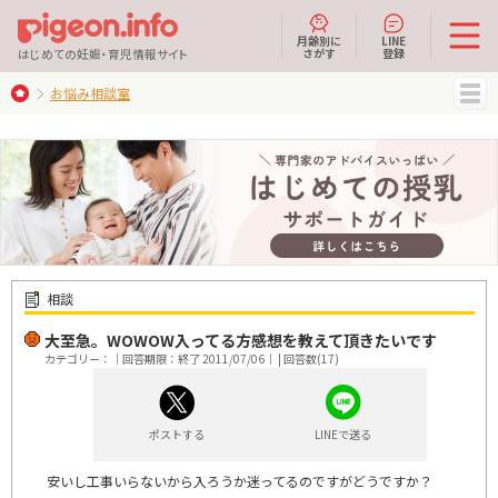
月齢別に
LINE
さがす
登録
はじめての妊娠・育児情報サイト
お悩み相談室
MENU
相談
大至急。WOWOW入ってる方感想を教えて頂きたいです
カテゴリー：｜回答期限：終了 2011/07/06｜ | 回答数(17)
ポストする
LINEで送る
安いし工事いらないから入ろうか迷ってるのですがどうですか？