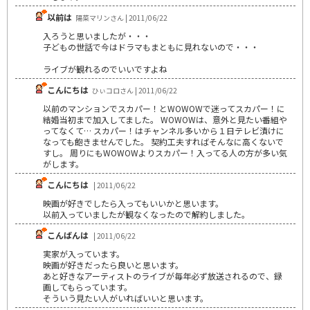
以前は
陽菜マリンさん | 2011/06/22
入ろうと思いましたが・・・
子どもの世話で今はドラマもまともに見れないので・・・
ライブが観れるのでいいですよね
こんにちは
ひぃコロさん | 2011/06/22
以前のマンションでスカパー！とWOWOWで迷ってスカパー！に
結婚当初まで加入してました。 WOWOWは、意外と見たい番組や
ってなくて… スカパー！はチャンネル多いから１日テレビ漬けに
なっても飽きませんでした。 契約工夫すればそんなに高くないで
すし。 周りにもWOWOWよりスカパー！入ってる人の方が多い気
がします。
こんにちは
| 2011/06/22
映画が好きでしたら入ってもいいかと思います。
以前入っていましたが観なくなったので解約しました。
こんばんは
| 2011/06/22
実家が入っています。
映画が好きだったら良いと思います。
あと好きなアーティストのライブが毎年必ず放送されるので、録
画してもらっています。
そういう見たい人がいればいいと思います。