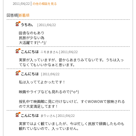
|
2011/06/22
の他の相談を見る
回答順
|
新着順
うちわ。
| 2011/06/22
田舎なのもあり
民放が少ない為
大活躍です(^-^)/
こんにちは
ニモままさん | 2011/06/22
実家が入っていますが、昔からあまりみてないです。うちは入っ
てなくてもいいかなぁと思います。
こんにちは
| 2011/06/22
私は入っててよかったです！
映画やライブなども見れるので(^o^)
授乳中で映画館に見に行けないけど、すぐWOWOWで放映される
ので大変満足してます！
こんにちは
まりぃさん | 2011/06/22
実家ではよく観ていましたが、今は忙しく民放で録画したものも
観れていないので、入っていません。