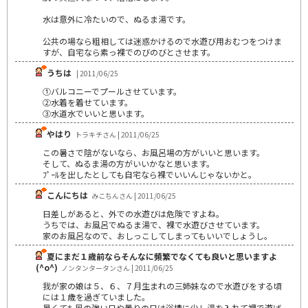
水は意外に冷たいので、ぬるま湯です。
公共の場なら粗相しては迷惑かけるので水遊び用おむつをつけま
すが、自宅なら素っ裸でのびのびとさせます。
うちは
| 2011/06/25
①バルコニーでプールさせています。
②水着を着せています。
③水道水でいいと思います。
やはり
トラキチさん | 2011/06/25
この暑さで陰がないなら、お風呂場の方がいいと思います。
そして、ぬるま湯の方がいいかなと思います。
ﾌﾟｰﾙを出したとしても自宅なら裸でいいんじゃないかと。
こんにちは
みこちんさん | 2011/06/25
日差しがあると、外での水遊びは危険ですよね。
うちでは、お風呂でぬるま湯で、裸で水遊びさせています。
家のお風呂なので、おしっこしてしまってもいいでしょうし。
夏にまだ１歳前ならそんなに頻繁でなくても良いと思いますよ
(^o^)
ノンタンタータンさん | 2011/06/25
我が家の娘は５、６、７月生まれの三姉妹なので水遊びをする頃
には１歳を過ぎていました。
暑くても風の強い日や曇りの日は浴槽に少し湯を入れて裸で遊ば