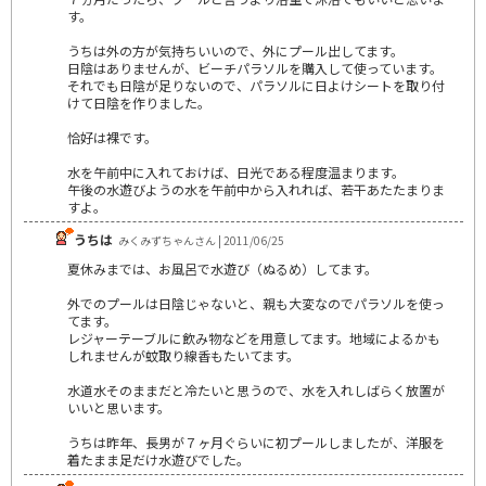
す。
うちは外の方が気持ちいいので、外にプール出してます。
日陰はありませんが、ビーチパラソルを購入して使っています。
それでも日陰が足りないので、パラソルに日よけシートを取り付
けて日陰を作りました。
恰好は裸です。
水を午前中に入れておけば、日光である程度温まります。
午後の水遊びようの水を午前中から入れれば、若干あたたまりま
すよ。
うちは
みくみずちゃんさん | 2011/06/25
夏休みまでは、お風呂で水遊び（ぬるめ）してます。
外でのプールは日陰じゃないと、親も大変なのでパラソルを使っ
てます。
レジャーテーブルに飲み物などを用意してます。地域によるかも
しれませんが蚊取り線香もたいてます。
水道水そのままだと冷たいと思うので、水を入れしばらく放置が
いいと思います。
うちは昨年、長男が７ヶ月ぐらいに初プールしましたが、洋服を
着たまま足だけ水遊びでした。