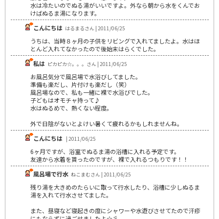
水は冷たいのでぬる湯がいいですよ。外なら朝から水をくんでお
けばぬるま湯になります。
こんにちは
はるまるさん | 2011/06/25
うちは、当時８ヶ月の子供をリビングで入れてましたよ。水はほ
とんど入れてなかったので後始末はらくでした。
私は
ピカピカ☆。。。さん | 2011/06/25
お風呂気分で風呂場で水浴びしてました。
準備も楽だし、片付けも楽だし（笑）
風呂場なので、私も一緒に裸で水浴びでした。
子どもはオモチャ持って♪
水はぬるめで、熱くない程度。
外で日陰がないとよけい暑くて疲れるかもしれませんね。
こんにちは
| 2011/06/25
6ヶ月ですが、浴室でぬるま湯の浴槽に入れる予定です。
友達から水着を貰ったのですが、裸で入れるつもりです！！
風呂場で行水
ねこまむさん | 2011/06/25
残り湯を大きめのたらいに取って行水したり、浴槽に少しぬるま
湯を入れて行水させてました。
また、昼寝など寝起きの度にシャワーや水遊びさせてたので汗疹
にもならずに過ごせましたよ☆彡