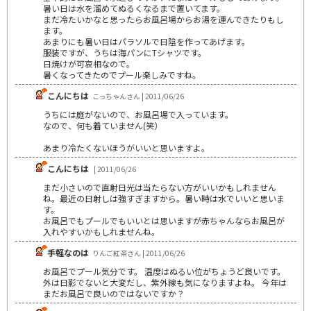
暑い日は水を溜めてぬるくなるまで置いてます。
まだ冷たいかなと思ったらお風呂場からお湯を運んできたりもし
ます。
あまりにも暑い日はパラソルで日陰を作ってあげます。
服装ですが、うちは海パンにTシャツです。
日焼けが可哀相なので。
暑くなってきたのでプール楽しみですね。
こんにちは
こっちゃんさん | 2011/06/26
うちには庭がないので、お風呂場で入っています。
なので、何も着ていません(笑）
あまり冷たくないほうがいいと思いますよ。
こんにちは
| 2011/06/26
まだ小さいので直射日光は当たらない方がいいかもしれません
ね。最近の日射しは強すぎますから。暑い時は水でいいと思いま
す。
お風呂でもプールでもいいとは思いますが赤ちゃんならお風呂が
入れやすいかもしれませんね。
手軽なのは
りんご紅茶さん | 2011/06/26
お風呂でプール気分です。 温度はぬるい位がちょうど良いです。
外は日影でないと大変だし、紫外線も気になりますよね。 今年は
まだお風呂で良いのではないですか？