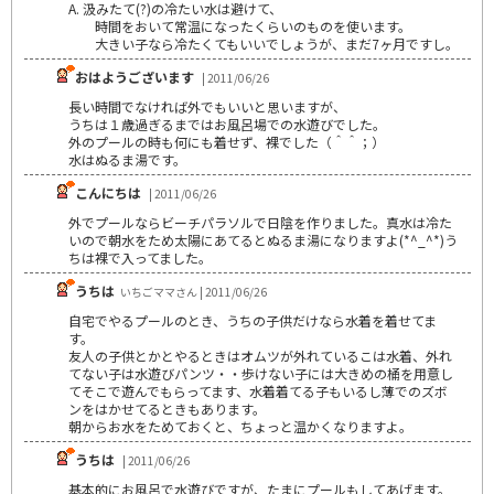
A. 汲みたて(?)の冷たい水は避けて、
時間をおいて常温になったくらいのものを使います。
大きい子なら冷たくてもいいでしょうが、まだ7ヶ月ですし。
おはようございます
| 2011/06/26
長い時間でなければ外でもいいと思いますが、
うちは１歳過ぎるまではお風呂場での水遊びでした。
外のプールの時も何にも着せず、裸でした（＾＾；）
水はぬるま湯です。
こんにちは
| 2011/06/26
外でプールならビーチパラソルで日陰を作りました。真水は冷た
いので朝水をため太陽にあてるとぬるま湯になりますよ(*^_^*)う
ちは裸で入ってました。
うちは
いちごママさん | 2011/06/26
自宅でやるプールのとき、うちの子供だけなら水着を着せてま
す。
友人の子供とかとやるときはオムツが外れているこは水着、外れ
てない子は水遊びパンツ・・歩けない子には大きめの桶を用意し
てそこで遊んでもらってます、水着着てる子もいるし薄でのズボ
ンをはかせてるときもあります。
朝からお水をためておくと、ちょっと温かくなりますよ。
うちは
| 2011/06/26
基本的にお風呂で水遊びですが、たまにプールもしてあげます。