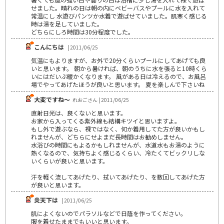
せました。晴れの日は朝の内にベビーバスやプールに水を入れて
常温にし 水遊びパンツか水着で遊ばせていました。肌寒く感じる
時は湯を足していました。
どちらにしろ時間は30分程度でした。
こんにちは
| 2011/06/25
気温にもよりますが、お外で20分くらいプールにしてあげても良
いと思います。 朝から暑ければ、朝のうちに水を張ると10時くら
いにはだいぶ暖かくなります。 風がある日は冷えるので、お風呂
場でやってあげたほうが良いと思います。 夏を楽しんで下さいね
大変ですね～
れおごさん | 2011/06/25
直射日光は、良くないと思います。
お家から入ってくる紫外線も結構キツイと思いますよ。
もし外で遊ぶなら、裸ではなく、何か着用してた方が良いかもし
れませんが、どちらにせよまだ長時間はお勧めしません。
水浴びの時間にもよるかもしれませんが、水道水もお湯のように
熱くなるので、気持ちよく感じるくらい、冷たくてビックリしな
いくらいが良いと思います。
汗を軽く流してあげたり、拭いてあげたり、を数回してあげた方
が良いと思います。
炎天下は
| 2011/06/25
肌によくないのでパラソルなどで日蔭を作ってください。
服を着せたままでもいいと思います。