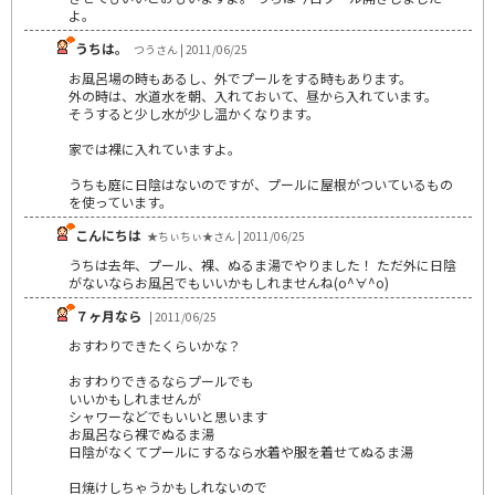
よ。
うちは。
つうさん | 2011/06/25
お風呂場の時もあるし、外でプールをする時もあります。
外の時は、水道水を朝、入れておいて、昼から入れています。
そうすると少し水が少し温かくなります。
家では裸に入れていますよ。
うちも庭に日陰はないのですが、プールに屋根がついているもの
を使っています。
こんにちは
★ちぃちぃ★さん | 2011/06/25
うちは去年、プール、裸、ぬるま湯でやりました！ ただ外に日陰
がないならお風呂でもいいかもしれませんね(o^∀^o)
７ヶ月なら
| 2011/06/25
おすわりできたくらいかな？
おすわりできるならプールでも
いいかもしれませんが
シャワーなどでもいいと思います
お風呂なら裸でぬるま湯
日陰がなくてプールにするなら水着や服を着せてぬるま湯
日焼けしちゃうかもしれないので