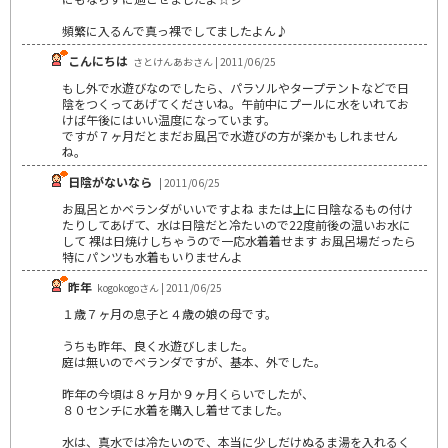
頻繁に入るんで真っ裸でしてましたよん♪
こんにちは
さとけんあおさん | 2011/06/25
もし外で水遊びなのでしたら、パラソルやタープテントなどで日
陰をつくってあげてくださいね。午前中にプールに水をいれてお
けば午後にはいい温度になっています。
ですが７ヶ月だとまだお風呂で水遊びの方が楽かもしれません
ね。
日陰がないなら
| 2011/06/25
お風呂とかベランダがいいですよね または上に日陰なるもの付け
たりしてあげて、水は日陰だと冷たいので22度前後の温いお水に
して 裸は日焼けしちゃうので一応水着着せます お風呂場だったら
特にパンツも水着もいりませんよ
昨年
kogokogoさん | 2011/06/25
１歳７ヶ月の息子と４歳の娘の母です。
うちも昨年、良く水遊びしました。
庭は無いのでベランダですが、基本、外でした。
昨年の今頃は８ヶ月か９ヶ月くらいでしたが、
８０センチに水着を購入し着せてました。
水は、真水では冷たいので、本当に少しだけぬるま湯を入れるく