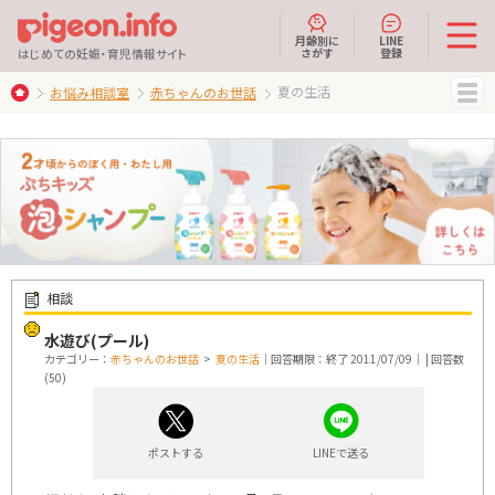
月齢別に
LINE
さがす
登録
はじめての妊娠・育児情報サイト
夏の生活
お悩み相談室
赤ちゃんのお世話
MENU
相談
水遊び(プール)
カテゴリー：
赤ちゃんのお世話
>
夏の生活
｜回答期限：終了 2011/07/09｜ | 回答数
(50)
ポストする
LINEで送る