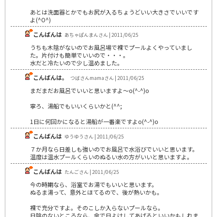
あとは洗面器とかでもお尻が入るちょうどいい大きさでいいです
よ(^O^)
こんばんは
あちゃぱんまんさん | 2011/06/25
うちも木陰がないのでお風呂場で裸でプールよくやっていまし
た。片付けも簡単でいいので・・・。
水だと冷たいので少し温めました。
こんばんは。
つばさんmamaさん | 2011/06/25
まだまだお風呂でいいと思いますよ～o(^-^)o
寧ろ、湯船でもいいくらいかと(^^;
1日に何回かになると湯船が一番楽ですよo(^-^)o
こんばんは
ゆうゆうさん | 2011/06/25
７か月なら日差しも強いのでお風呂で水浴びでいいと思います。
温度は温水プールくらいのぬるい水の方がいいと思いますよ。
こんばんは
たんごさん | 2011/06/25
今の時期なら、浴室でお湯でもいいと思います。
ぬるま湯って、意外とほてるので、後が熱いかも。
裸で充分ですよ。そのこしか入らないプールなら。
日陰のないところなら、傘で日よけしてあげるといいかもしれま