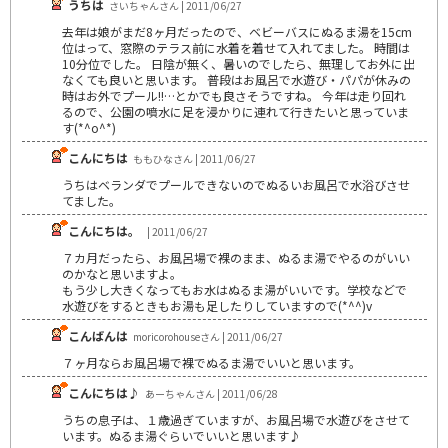
うちは
さいちゃんさん | 2011/06/27
去年は娘がまだ8ヶ月だったので、ベビーバスにぬるま湯を15cm
位はって、窓際のテラス前に水着を着せて入れてました。 時間は
10分位でした。 日陰が無く、暑いのでしたら、無理してお外に出
なくても良いと思います。 普段はお風呂で水遊び・パパが休みの
時はお外でプール!!…とかでも良さそうですね。 今年は走り回れ
るので、公園の噴水に足を浸かりに連れて行きたいと思っていま
す(*^o^*)
こんにちは
ももひなさん | 2011/06/27
うちはベランダでプールできないのでぬるいお風呂で水浴びさせ
てました。
こんにちは。
| 2011/06/27
７カ月だったら、お風呂場で裸のまま、ぬるま湯でやるのがいい
のかなと思いますよ。
もう少し大きくなってもお水はぬるま湯がいいです。学校などで
水遊びをするときもお湯も足したりしていますので(*^^)v
こんばんは
moricorohouseさん | 2011/06/27
７ヶ月ならお風呂場で裸でぬるま湯でいいと思います。
こんにちは♪
あーちゃんさん | 2011/06/28
うちの息子は、１歳過ぎていますが、お風呂場で水遊びをさせて
います。ぬるま湯ぐらいでいいと思います♪