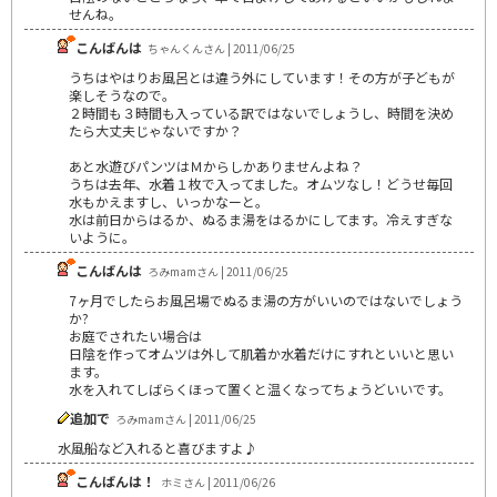
せんね。
こんばんは
ちゃんくんさん | 2011/06/25
うちはやはりお風呂とは違う外にしています！その方が子どもが
楽しそうなので。
２時間も３時間も入っている訳ではないでしょうし、時間を決め
たら大丈夫じゃないですか？
あと水遊びパンツはＭからしかありませんよね？
うちは去年、水着１枚で入ってました。オムツなし！どうせ毎回
水もかえますし、いっかなーと。
水は前日からはるか、ぬるま湯をはるかにしてます。冷えすぎな
いように。
こんばんは
ろみmamさん | 2011/06/25
7ヶ月でしたらお風呂場でぬるま湯の方がいいのではないでしょう
か?
お庭でされたい場合は
日陰を作ってオムツは外して肌着か水着だけにすれといいと思い
ます。
水を入れてしばらくほって置くと温くなってちょうどいいです。
追加で
ろみmamさん | 2011/06/25
水風船など入れると喜びますよ♪
こんばんは！
ホミさん | 2011/06/26