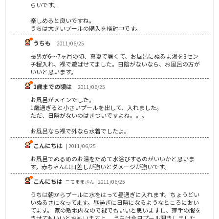
らいです。
楽しめると良いですね。
うちは大きいプールの購入を検討中です。
うちも
| 2011/06/25
長男が6～7ヶ月の頃、真夏で暑くて、お風呂にぬるま湯を3セン
チ程入れ、裸で遊ばせてました。日陰がないなら、お風呂の方が
いいと思います。
1歳までの頃は
| 2011/06/25
お風呂がメインでした。
1歳過ぎると小さいプールを出して、入れました。
ただ、日陰がないのはきついですよね。。。
お風呂なら裸で外なら水着でしたよ。
こんにちは
| 2011/06/25
お風呂でぬるめのお湯をためて水浴びするのがいいかと思いま
す。赤ちゃんは日差しが強いとダメージが強いです。
こんにちは
ニモままさん | 2011/06/25
うちは朝からプールに水をはって昼過ぎに入れます。ちょうどい
いぬるさになってます。昼過ぎに日陰になるようなところにおい
てます。 家の敷地内なので裸でもいいと思いますし、薄手の服を
きせてもいいとおもいますよ。 うちは今日プール開きしました