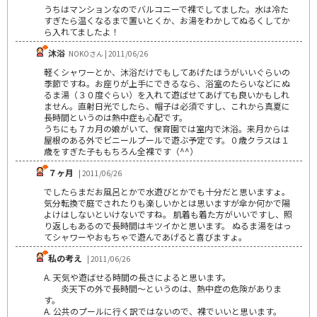
うちはマンションなのでバルコニーで裸でしてました。水は冷た
すぎたら温くなるまで置いとくか、お湯をわかしてぬるくしてか
ら入れてましたよ！
沐浴
NOKOさん | 2011/06/26
軽くシャワーとか、沐浴だけでもしてあげたほうがいいぐらいの
季節ですね。お座りが上手にできるなら、浴室のたらいなどにぬ
るま湯（３０度ぐらい）を入れて遊ばせてあげても良いかもしれ
ません。直射日光でしたら、帽子は必須ですし、これから真夏に
長時間というのは熱中症も心配です。
うちにも７カ月の娘がいて、保育園では室内で沐浴。来月からは
屋根のある外でビニールプールで遊ぶ予定です。０歳クラスは１
歳をすぎた子ももちろん全裸です（^^）
７ヶ月
| 2011/06/26
でしたらまだお風呂とかで水遊びとかでも十分だと思いますょ。
気分転換で庭でされたりも楽しいかとは思いますが傘か何かで陽
よけはしないといけないですね。 肌着も着た方がいいですし、照
り返しもあるので長時間はキツイかと思います。 ぬるま湯をはっ
てシャワーやおもちゃで遊んであげると喜びますょ。
私の考え
| 2011/06/26
A. 天気や遊ばせる時間の長さによると思います。
炎天下の外で長時間～というのは、熱中症の危険がありま
す。
A. 公共のプールに行く訳ではないので、裸でいいと思います。