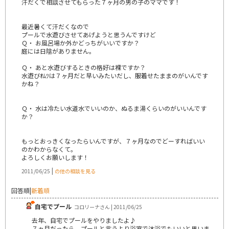
汗だくで相談させてもらった７ヶ月の男の子のママです！
最近暑くて汗だくなので
プールで水遊びさせてあげようと思うんですけど
Ｑ・ お風呂場か外かどっちがいいですか？
庭には日陰がありません。
Ｑ・ あと水遊びするときの格好は裸ですか？
水遊びｵﾑﾂは７ヶ月だと早いみたいだし、服着せたままのがいんです
かね？
Ｑ・ 水は冷たい水道水でいいのか、ぬるま湯くらいのがいいんです
か？
もっとおっきくなったらいんですが、７ヶ月なのでどーすればいい
のかわからなくて。
よろしくお願いします！
|
2011/06/25
の他の相談を見る
回答順
|
新着順
自宅でプール
コロリーナさん | 2011/06/25
去年、自宅でプールをやりましたよ♪
７ヵ月だったら、プールと言うより浴室で沐浴でもいいと思いま