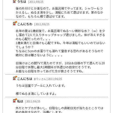
うちは
| 2011/06/25
後の片付けとか楽なので、お風呂場でやってます。シャワーもつ
かえるし、ぬるま湯を少し、湯船にためて遊ばせます。家のなか
なので、もちろん裸で遊ばせてます。
こんにちわ
| 2011/06/25
去年の夏は1歳前後で、お風呂場でぬる～い微妙な水？（ｗ）を少
し溜めて2人で入りチャップチャップ遊びました。体が冷えすぎる
のも心配だったので。。。
1歳未満だと日焼けも心配ですね。今年は湯船でもいいのではない
でしょうか？
ちなみに5cmの水溜りでも溺れて窒息する恐れがあるそうなので
絶対に目は離さないように。。。。
日焼けはこの間TVで見たのですが、10分お日様の下で遊んだら20
分日陰で休憩し最大1時間半が外遊びの目安だそうです。
お庭なら日陰を作ってあげた方が良さそうですね。
こんにちは
まりぃさん | 2011/06/25
うちは浴室でプールに入れています。
裸でぬるま湯にしていますよ。
私は
| 2011/06/25
外だとヤブカが多いし、日陰なしの直射日光が当たるところでは
肌の負担大なので、浴槽にします。