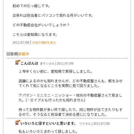
初めての引っ越しです。
出来れば担当者とパソコンで見れる所がいいです。
どの不動産会社がいいでしょうか？
こちらは愛知県になります。
|
2011/07/08
の他の相談を見る
回答順
|
新着順
こんばんは
まりぃさん | 2011/07/08
１年半くらい前に、愛知県で家探ししました。
店舗によるのかも知れませんが、どの不動産屋さんも、紙をみせ
てくれて気になるところを実際に見て回りました。
アパマン・ミニミニ・ニッショー・地元の不動産屋さんで見まし
た。(…エイブルも行ったかも知れません)
持ってる物件数が多い所で探したり、同じ物件が出てきたりもす
るので、そうなると担当者で決める感じになりました。
いろいろと探すといいと思います。
つうさん | 2011/07/08
私もいろいろとまわって探しました。