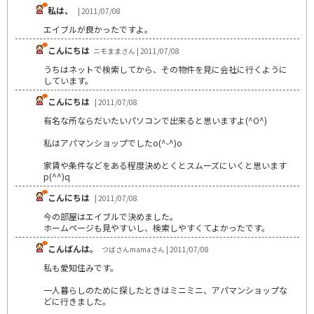
私は、
| 2011/07/08
エイブルが良かったですよ。
こんにちは
ニモままさん | 2011/07/08
うちはネットで検索してから、その物件を見に会社に行くように
しています。
こんにちは
| 2011/07/08
有名な所ならだいたいパソコンで出来ると思いますよ(^O^)
私はアパマンショップでしたo(^-^)o
家賃や条件などをある程度決めとくとスムーズにいくと思います
p(^^)q
こんにちは
| 2011/07/08
今の部屋はエイブルで決めました。
ホームページも見やすいし、検索しやすくてよかったです。
こんばんは。
つばさんmamaさん | 2011/07/08
私も愛知住みです。
一人暮らしのために探したときはミニミニ、アパマンショップな
どに行きました。