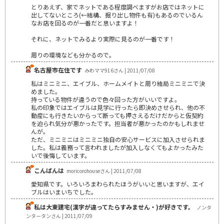
とりあえず、家でネットである程度調べますがお店ではネットに
出してないところ(←結構、掘り出し物件も有)もあるのでいるん
なお店を回るのが一番だと思いますよ！
それに、ネットでみるより実際に見るのが一番です！
周りの環境なども分かるので。
名古屋市在住です
みわママ916さん | 2011/07/08
私はミニミニ、エイブル、ホームメイトと周り結局ミニミニで決
めました。
持っている物件が違うので色々回った方がいいですよ。
私の印象ではエイブルは見学に行ったら即決めさせられ、他の不
動産にも行きたいからって断っても押さえるだけだからと仮契約
を迫られ気分が悪かったです。担当者が悪かったのかもしれませ
んが。
ただ、ミニミニはミニミニ独自の安心サービスに加入させられま
した。私は義務って言われましたが加入しなくてもよかったみた
いで後悔しています。
こんばんは
moricorohouseさん | 2011/07/08
愛知県です。いろいろまわられたほうがいいと思いますが、エイ
ブルはいまいちでした。
私は大東建宅(漢字が違ってたらすみません・)が好きです。
ノンタ
ンタータンさん | 2011/07/09