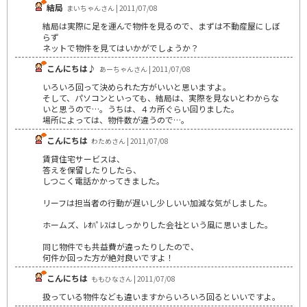
結局
まいちゃんさん | 2011/07/08
結局は実際に足を運んで物件を見るので、まずは不動産屋にしぼ
らず
ネットで物件を見てはいかがでしょうか？
こんにちは♪
あーちゃんさん | 2011/07/08
いろいろ回って決められた方がいいと思いますよ。
そして、パソコンといっても、結局は、実際を見ないとわからな
いと思うので…。うちは、４カ所ぐらい回りました。
場所によっては、物件数が違うので…。
こんにちは
わためさん | 2011/07/08
賃貸住宅サービスは、
答えを保留したりしたら、
しつこく電話かかってきました。
リーフは担当者の行動が遅いし少しいい加減な気がしました。
ホームズ、ﾚｵﾊﾟﾚｽはしっかりした会社という風に思いました。
同じ物件でも共益費が違ったりしたので、
何件か回った方が絶対良いですよ！
こんにちは
ももひなさん | 2011/07/08
扱っている物件なども違いますからいろいろ回るといいですよ。