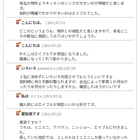
他社の物件よりキッチンのシンクが大きいのが特徴だと思いま
す。
契約が明確でわかりやすいのはエイブルでした。
こんにちは。
| 2011/07/12
どこのというよりも、物件との相性だと思いますので、有名どこ
ろの数社に相談してみてはいかがでしょうか。
こんにちは
| 2011/07/20
わたしはエイブルでお世話になりました。
親身になってくれて助かりました。
いろいろ
gamballさん | 2011/07/20
１社に決めずにいろいろ内見させてもらうといいですよ
契約時に仲介手数料取られますが、会社によって家賃１か月分だ
ったり半月分だったりしますから、確認したほうがいいです
私は
ホミさん | 2011/07/21
個人的にはエイブルが相性いいから好きです。
愛知県です
| 2011/07/22
賃貸ですか？
うちは、ミニミニ、アパマン、ニッショー、エイブルに行きまし
た。
探していた地区では、２ＬＤＫはミニミニしか扱っていなかった