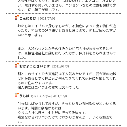
大東建託はダメです。見た目は可愛いけど、エアコン、ガスレン
ジ、電灯すら付いていません。コンセントなどの位置も微妙で少
なく、使い勝手が悪いです。
こんにちは
| 2011/07/08
わたしはエイブルで探しましたが、不動産によって出す物件が違
ったり、担当者の好き嫌いもあると思うので、何社か回った方が
いいと思います。
また、大和ハウスとかその住みたい住宅会社が決まってるとき
は、直接住宅会社に探しに行った方が、仲介料をとられませんで
した。
おはようございます
| 2011/07/08
割とこのサイトで大東建託は不人気みたいですが、我が家の地域
は何かあるとすぐ担当者が飛んできてくれて迅速に対応してくれ
るので住みやすいです。
個人的にはエイブルの接客は苦手でした。
うちは
ちゃんくんさん | 2011/07/08
引っ越しばかりしてますが、きっといろいろ回るのがといいと思
います。時間に余裕があれば！
うちは３社は行き、中も見に行って決めます。
残念ながらパソコンだけではわかりませんよ…。いくら動画で
も。