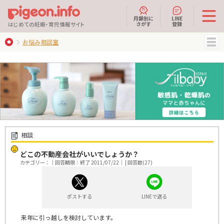
月齢別に
LINE
さがす
登録
はじめての妊娠・育児情報サイト
お悩み相談室
MENU
相談
どこの不動産会社がいいでしょうか？
カテゴリー：｜回答期限：終了 2011/07/22｜ | 回答数(27)
ポストする
LINEで送る
来年に引っ越しを検討しています。