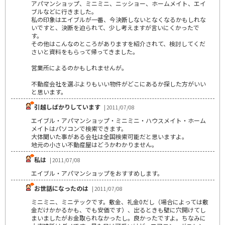
アパマンショップ、ミニミニ、ニッショー、ホームメイト、エイ
ブルなどに行きました。
私の印象はエイブルが一番、今決断しないとなくなるかもしれな
いですと、決断を迫られて、少し考えますが言いにくかったで
す。
その他はこんなのところがありますを紹介されて、検討してくだ
さいと資料をもらって帰ってきました。
営業所によるのかもしれませんが。
不動産会社を選ぶよりもいい物件がどこにあるか探した方がいい
と思います。
引越しばかりしています
| 2011/07/08
エイブル・アパマンショップ・ミニミニ・ハウスメイト・ホーム
メイトはパソコンで検索できます。
大体聞いた事がある会社は全国検索可能だと思いますよ。
地元の小さい不動産屋はどうかわかりません。
私は
| 2011/07/08
エイブル・アパマンショップをおすすめします。
お世話になったのは
| 2011/07/08
ミニミニ、ミニテックです。敷金、礼金0だし（場合によっては敷
金だけかかるかも、でも安価です）、出るときも壁に穴開けてし
まいましたがお金取られなかったし。良かったですよ。ちなみに