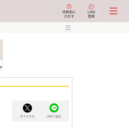
月齢別に
LINE
さがす
登録
MENU
ポストする
LINEで送る