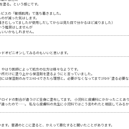
類を塗る。という感じです。
ルビスの「敏感肌用」で落ち着きました。
しるのが減った気はします。
掻きむしってましたが使用しだしてからは見た目で分かるほど減りました）
いう推奨はしませんが
もいいかもしれません。
ンドオピニオンしてみるのもいいと思います。
、やはり医師によって処方の仕方は様々なようです。
ひどい所だけに塗り上から保湿剤を塗るようにと言っていました。
終的には保湿剤のみでｺﾝﾄﾛｰﾙできたら理想と。必要がなくなってまでｽﾃﾛｲﾄﾞ塗る
テロイドの割合が違うけど全身に塗布してます。 小児科と皮膚科にかかったことあ
が違ったので……。 私なら皮膚科の先生に小児科ではこう言われたと相談してみる
います。普通のとこに塗ると、かえって悪化すると聞いたことがあります。