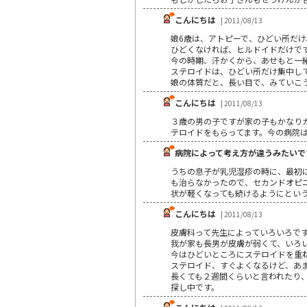
こんにちは
| 2011/08/13
娘6歳は、アトピーで、ひどい所だ
ひどくなければ、ヒルドイドだけで
今の時期、汗かくから、あせもと一
ステロイドは、ひどい所だけ集中し
娘の体質だと、長い目で、みていこ
こんにちは
| 2011/08/13
３歳の男の子ですが家の子もかなり
テロイドをもらってます。今の病院
病院によって考え方が違うみたいで
うちの息子が乳児湿疹の時に、最初
も治らなかったので、セカンドオピ
状が軽くなっても続けるようにとい
こんにちは
| 2011/08/13
皮膚科って先生によっていろいろで
我が家も長男が皮膚が弱くて、いろ
今はひどいところにステロイドを重
ステロイド、すぐよくなるけど、あ
長くても２週間くらいと言われたり
探し中です。