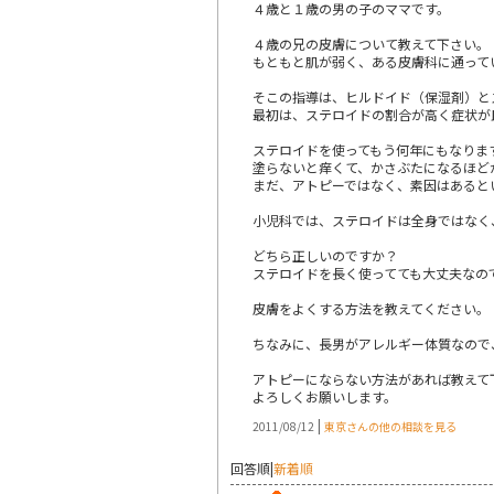
４歳と１歳の男の子のママです。
４歳の兄の皮膚について教えて下さい。
もともと肌が弱く、ある皮膚科に通って
そこの指導は、ヒルドイド（保湿剤）と
最初は、ステロイドの割合が高く症状が
ステロイドを使ってもう何年にもなりま
塗らないと痒くて、かさぶたになるほど
まだ、アトピーではなく、素因はあると
小児科では、ステロイドは全身ではなく
どちら正しいのですか？
ステロイドを長く使ってても大丈夫なの
皮膚をよくする方法を教えてください。
ちなみに、長男がアレルギー体質なので
アトピーにならない方法があれば教えて
よろしくお願いします。
|
2011/08/12
東京さんの他の相談を見る
回答順
|
新着順