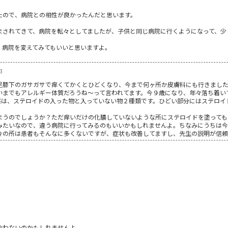
たので、病院との相性が良かったんだと思います。
まされてきて、病院を転々としてましたが、子供と同じ病院に行くようになって、少
、病院を変えてみてもいいと思いますよ。
3
足膝下のガサガサで痒くてかくとひどくなり、今まで何ヶ所か皮膚科にも行きまし
いまでもアレルギー体質だろうね～って言われてます。今９歳になり、年々落ち着い
薬は、ステロイドの入った物と入っていない物２種類です。ひどい部分にはステロイ
まうのでしょうか？ただ痒いだけの化膿していないような所にステロイドを塗っても
みたいなので、違う病院に行ってみるのもいいかもしれませんよ。ちなみにうちは今
今の所は患者もそんなに多くないですが、症状も改善してますし、先生の説明が信頼
合わないのかもしれませんよ