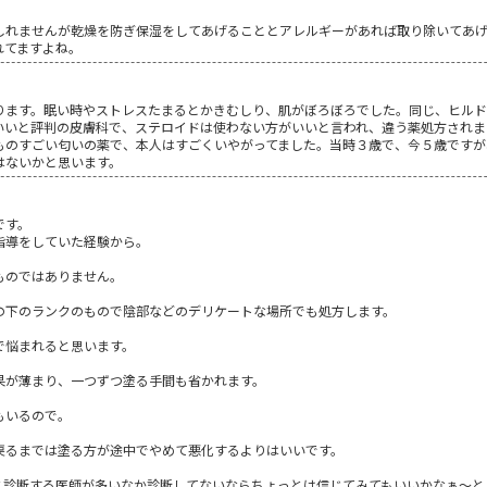
しれませんが乾燥を防ぎ保湿をしてあげることとアレルギーがあれば取り除いてあ
れてますよね。
ります。眠い時やストレスたまるとかきむしり、肌がぼろぼろでした。同じ、ヒルド
いいと評判の皮膚科で、ステロイドは使わない方がいいと言われ、違う薬処方されま
ものすごい匂いの薬で、本人はすごくいやがってました。当時３歳で、今５歳ですが
はないかと思います。
です。
指導をしていた経験から。
ものではありません。
の下のランクのもので陰部などのデリケートな場所でも処方します。
で悩まれると思います。
果が薄まり、一つずつ塗る手間も省かれます。
もいるので。
戻るまでは塗る方が途中でやめて悪化するよりはいいです。
と診断する医師が多いなか診断してないならちょっとは信じてみてもいいかなぁ～と