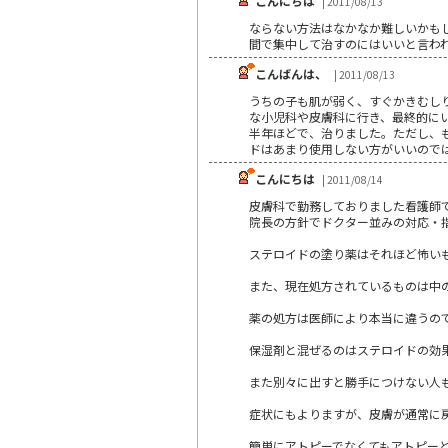
こんにちは
| 2011/08/13
ならない方法はなかなか難しいかも
間で集中して治すのにはいいと言わ
こんばんは、
| 2011/08/13
うちの子も肌が弱く、すぐかきむし
な小児科や皮膚科に行き、最終的に
半年ほどで、治りました。ただし、
ドはあまり使用しない方がいいので
こんにちは
| 2011/08/14
皮膚科で勤務しておりました看護師
院長の方針でドクター並みの対応・
ステロイドの塗り薬はそれほど怖い
また、現在処方されているものは中
薬の処方は医師により本当に違うの
保湿剤と混ぜるのはステロイドの効
また別々に出すと勝手につけない人
症状にもよりますが、皮膚が通常に
簡単にアトピーでなくてもアトピー