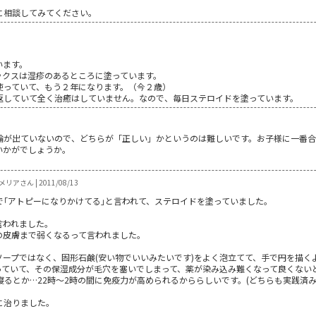
に相談してみてください。
います。
ックスは湿疹のあるところに塗っています。
使っていて、もう２年になります。（今２歳）
返していて全く治癒はしていません。なので、毎日ステロイドを塗っています。
論が出ていないので、どちらが「正しい」かというのは難しいです。お子様に一番
いかがでしょうか。
リアさん | 2011/08/13
｢アトピーになりかけてる｣と言われて、ステロイドを塗っていました。
言われました。
の皮膚まで弱くなるって言われました。
ソープではなく、固形石鹸(安い物でいいみたいです)をよく泡立てて、手で円を描く
っていて、その保湿成分が毛穴を塞いでしまって、薬が染み込み難くなって良くない
寝るとか…22時～2時の間に免疫力が高められるかららしいです。(どちらも実践済
に治りました。