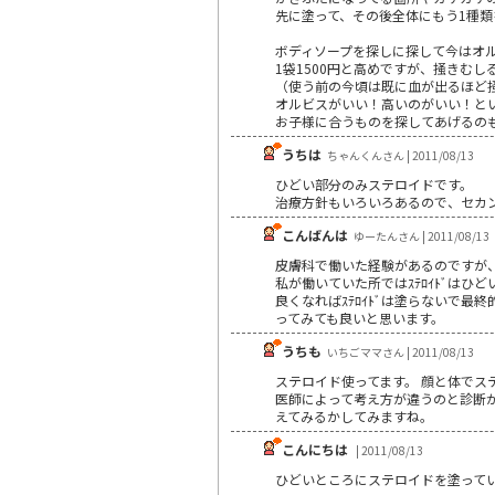
先に塗って、その後全体にもう1種
ボディソープを探しに探して今はオ
1袋1500円と高めですが、掻きむ
（使う前の今頃は既に血が出るほど
オルビスがいい！高いのがいい！と
お子様に合うものを探してあげるの
うちは
ちゃんくんさん | 2011/08/13
ひどい部分のみステロイドです。
治療方針もいろいろあるので、セカ
こんばんは
ゆーたんさん | 2011/08/13
皮膚科で働いた経験があるのですが
私が働いていた所ではｽﾃﾛｲﾄﾞは
良くなればｽﾃﾛｲﾄﾞは塗らないで最
ってみても良いと思います。
うちも
いちごママさん | 2011/08/13
ステロイド使ってます。 顔と体でス
医師によって考え方が違うのと診断
えてみるかしてみますね。
こんにちは
| 2011/08/13
ひどいところにステロイドを塗って