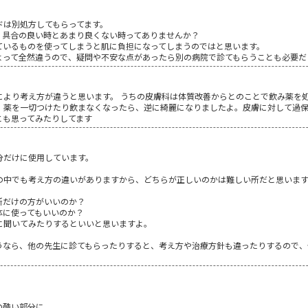
ドは別処方してもらってます。
、具合の良い時とあまり良くない時ってありませんか？
ているものを使ってしまうと肌に負担になってしまうのではと思います。
よって全然違うので、疑問や不安な点があったら別の病院で診てもらうことも必要だ
により考え方が違うと思います。 うちの皮膚科は体質改善からとのことで飲み薬を処
、薬を一切つけたり飲まなくなったら、逆に綺麗になりましたよ。皮膚に対して過
とも思ってみたりしてます
分だけに使用しています。
の中でも考え方の違いがありますから、どちらが正しいのかは難しい所だと思いま
所だけの方がいいのか？
体に使ってもいいのか？
に聞いてみたりするといいと思いますよ。
うなら、他の先生に診てもらったりすると、考え方や治療方針も違ったりするので、
の酷い部分に