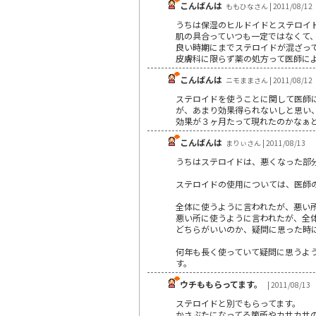
こんばんは
ももひなさん | 2011/08/12
うちは保湿のヒルドイドとステロイ
肌の具合っていつも一定ではなくて
良い時期にまでステロイドが混ざっ
皮膚科に限らず薬の処方って医師に
こんばんは
ニモままさん | 2011/08/12
ステロイドを使うことに関して医師
が、あまり効果得られないしと思い
効果が３ヶ月たって現れたのかなぁ
こんばんは
まりぃさん | 2011/08/13
うちはステロイドは、悪くなった部
ステロイドの使用については、医師
全体に使うように言われたが、悪い
悪い所に使うように言われたが、全
どちらがいいのか、疑問に思った時
何年も長く使っていて疑問に思うよ
す。
ウチももらってます。
| 2011/08/13
ステロイドと別でもらってます。
かさぶたになってる箇所やカサカサ