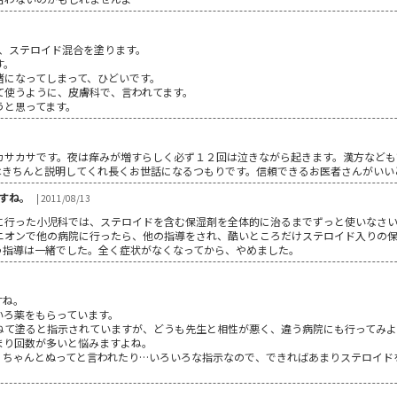
け、ステロイド混合を塗ります。
す。
緒になってしまって、ひどいです。
て使うように、皮膚科で、言われてます。
うと思ってます。
カサカサです。夜は痒みが増すらしく必ず１２回は泣きながら起きます。漢方なども
はきちんと説明してくれ長くお世話になるつもりです。信頼できるお医者さんがいい
すね。
| 2011/08/13
に行った小児科では、ステロイドを含む保湿剤を全体的に治るまでずっと使いなさ
ニオンで他の病院に行ったら、他の指導をされ、酷いところだけステロイド入りの
う指導は一緒でした。全く症状がなくなってから、やめました。
すね。
いろ薬をもらっています。
ねて塗ると指示されていますが、どうも先生と相性が悪く、違う病院にも行ってみよ
まり回数が多いと悩みますよね。
、ちゃんとぬってと言われたり…いろいろな指示なので、できればあまりステロイド