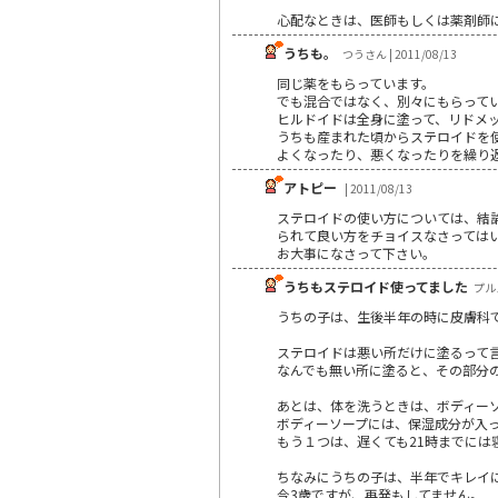
心配なときは、医師もしくは薬剤師
うちも。
つうさん | 2011/08/13
同じ薬をもらっています。
でも混合ではなく、別々にもらって
ヒルドイドは全身に塗って、リドメ
うちも産まれた頃からステロイドを
よくなったり、悪くなったりを繰り
アトピー
| 2011/08/13
ステロイドの使い方については、結
られて良い方をチョイスなさっては
お大事になさって下さい。
うちもステロイド使ってました
プルメ
うちの子は、生後半年の時に皮膚科で
ステロイドは悪い所だけに塗るって
なんでも無い所に塗ると、その部分
あとは、体を洗うときは、ボディー
ボディーソープには、保湿成分が入
もう１つは、遅くても21時までには
ちなみにうちの子は、半年でキレイ
今3歳ですが、再発もしてません。