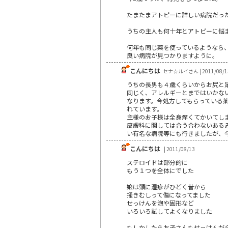
たまたまアトピーに詳しい病院だっ
うちの主人も何十年とアトピーに悩
何年も同じ薬を使っているようなら
良い病院が見つかりますように。
こんにちは
セナ☆ルイさん | 2011/08/1
うちの長男も４歳くらいからお尻と
同じく、アレルギーとまではいかな
なります。今処方してもらっている
れています。
主様のお子様は全身痒くてかいてし
皮膚科に関しては合う合わないある
い有名な病院等にも行きましたが、
こんにちは
| 2011/08/13
ステロイドは部分的に
もう１つを全体にでした
娘は頭に湿疹がひどく昔から
掻きむしって傷になってました
せっけんを泡や固形など
いろいろ試してよくなりました
もしかしたらお子さんもせっけんが