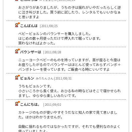
おさがりがありましたが、うちの子は揺れがいやだったらしく逆
に泣き叫びました。買う前に試したり、レンタルでもいいかなぁ
と思いますよ
こんばんは
| 2011/08/25
ベビービョルンのバウンサーを購入しました。
はじめの数ヶ月使っただけで押入れで眠っています。
買わなければよかった。
バウンザーは
| 2011/08/28
ニューヨークベビーのものを持っていますが、首が座ると今度は
お座りしたがるのでバウンザーはほとんど使っておらずバンボ＋
バンボトレーを使っています。ご飯食べる時にいいですよ
ビョルン
みりたんさん | 2011/08/31
うちもビョルンです。
小さいころから長く使え、おひるねの時などはそこで寝かせられ
ますし、ゆらゆら楽しいみたいです。
こんにちは。
| 2011/09/02
カトージのものが使いやすそうだなと知人の家で見て思いまし
た。ほかはわかりませんが。
自動に揺れるものではなかったですが、それでも便利なのかよく
使っていましたよ。