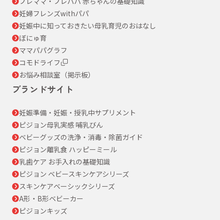
プレママ・プレパパ 赤ちゃんの基礎知識
妊婦フレンズwithパパ
妊娠中に知っておきたい母乳育児のおはなし
ぼにゅ育
ママパパグラフ
コモドライフ
お悩み相談室（掲示板）
ブランドサイト
妊娠準備・妊娠・授乳中サプリメント
ピジョン母乳実感 哺乳びん
ベビーグッズの洗浄・消毒・除菌ガイド
ピジョン離乳食 ハッピーミール
乳歯ケア お手入れの基礎知識
ピジョン ベビースキンケアシリーズ
スキンケアベーシックシリーズ
A形・B形ベビーカー
ピジョンキッズ