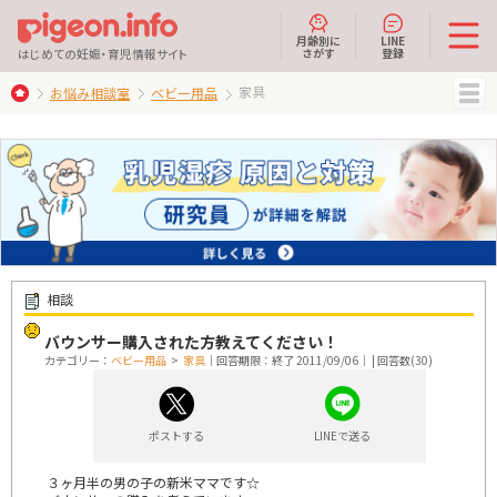
月齢別に
LINE
さがす
登録
はじめての妊娠・育児情報サイト
家具
お悩み相談室
ベビー用品
MENU
相談
バウンサー購入された方教えてください！
カテゴリー：
ベビー用品
>
家具
｜回答期限：終了 2011/09/06｜ | 回答数(30)
ポストする
LINEで送る
３ヶ月半の男の子の新米ママです☆