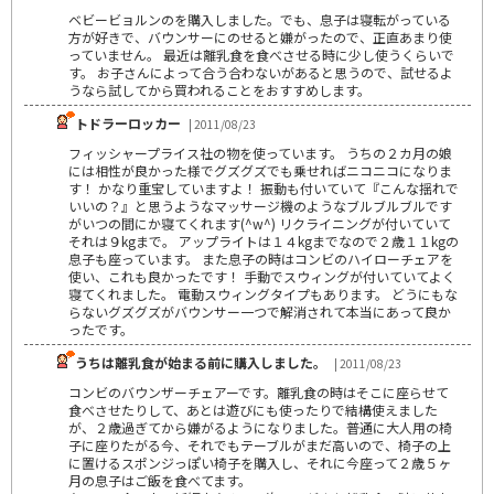
ベビービョルンのを購入しました。でも、息子は寝転がっている
方が好きで、バウンサーにのせると嫌がったので、正直あまり使
っていません。 最近は離乳食を食べさせる時に少し使うくらいで
す。 お子さんによって合う合わないがあると思うので、試せるよ
うなら試してから買われることをおすすめします。
トドラーロッカー
| 2011/08/23
フィッシャープライス社の物を使っています。 うちの２カ月の娘
には相性が良かった様でグズグズでも乗せればニコニコになりま
す！ かなり重宝していますよ！ 振動も付いていて『こんな揺れで
いいの？』と思うようなマッサージ機のようなブルブルブルです
がいつの間にか寝てくれます(^w^) リクライニングが付いていて
それは９kgまで。 アップライトは１４kgまでなので２歳１１kgの
息子も座っています。 また息子の時はコンビのハイローチェアを
使い、これも良かったです！ 手動でスウィングが付いていてよく
寝てくれました。 電動スウィングタイプもあります。 どうにもな
らないグズグズがバウンサー一つで解消されて本当にあって良か
ったです。
うちは離乳食が始まる前に購入しました。
| 2011/08/23
コンビのバウンザーチェアーです。離乳食の時はそこに座らせて
食べさせたりして、あとは遊びにも使ったりで結構使えました
が、２歳過ぎてから嫌がるようになりました。普通に大人用の椅
子に座りたがる今、それでもテーブルがまだ高いので、椅子の上
に置けるスポンジっぽい椅子を購入し、それに今座って２歳５ヶ
月の息子はご飯を食べてます。