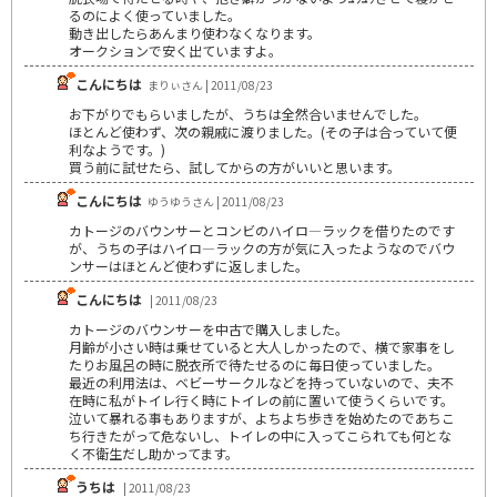
るのによく使っていました。
動き出したらあんまり使わなくなります。
オークションで安く出ていますよ。
こんにちは
まりぃさん | 2011/08/23
お下がりでもらいましたが、うちは全然合いませんでした。
ほとんど使わず、次の親戚に渡りました。(その子は合っていて便
利なようです。)
買う前に試せたら、試してからの方がいいと思います。
こんにちは
ゆうゆうさん | 2011/08/23
カトージのバウンサーとコンビのハイロ―ラックを借りたのです
が、うちの子はハイロ―ラックの方が気に入ったようなのでバウ
ンサーはほとんど使わずに返しました。
こんにちは
| 2011/08/23
カトージのバウンサーを中古で購入しました。
月齢が小さい時は乗せていると大人しかったので、横で家事をし
たりお風呂の時に脱衣所で待たせるのに毎日使っていました。
最近の利用法は、ベビーサークルなどを持っていないので、夫不
在時に私がトイレ行く時にトイレの前に置いて使うくらいです。
泣いて暴れる事もありますが、よちよち歩きを始めたのであちこ
ち行きたがって危ないし、トイレの中に入ってこられても何とな
く不衛生だし助かってます。
うちは
| 2011/08/23