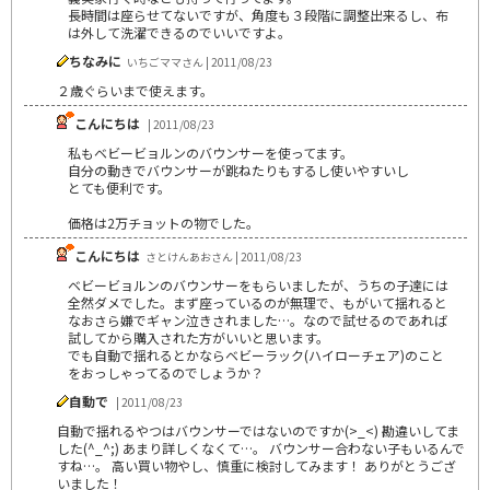
長時間は座らせてないですが、角度も３段階に調整出来るし、布
は外して洗濯できるのでいいですよ。
ちなみに
いちごママさん | 2011/08/23
２歳ぐらいまで使えます。
こんにちは
| 2011/08/23
私もベビービョルンのバウンサーを使ってます。
自分の動きでバウンサーが跳ねたりもするし使いやすいし
とても便利です。
価格は2万チョットの物でした。
こんにちは
さとけんあおさん | 2011/08/23
ベビービョルンのバウンサーをもらいましたが、うちの子達には
全然ダメでした。まず座っているのが無理で、もがいて揺れると
なおさら嫌でギャン泣きされました…。なので試せるのであれば
試してから購入された方がいいと思います。
でも自動で揺れるとかならベビーラック(ハイローチェア)のこと
をおっしゃってるのでしょうか？
自動で
| 2011/08/23
自動で揺れるやつはバウンサーではないのですか(>_<) 勘違いしてま
した(^_^;) あまり詳しくなくて…。 バウンサー合わない子もいるんで
すね…。 高い買い物やし、慎重に検討してみます！ ありがとうござ
いました！