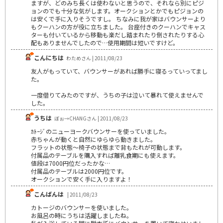
ますが、どのみち長くは使わないと思うので、それなら別にピジ
ョンのでも十分な気がします。オークションとかでもピジョンの
は安くで手に入りそうですし。 ちなみに我が家はバウンサーより
もクーハンの方が役に立ちました。 台座付きのクーハンでキャス
ターも付いているから移動も楽だし踏まれたり倒されたりする心
配もありませんでしたので…使用期間は短いですけど。
こんにちは
わためさん | 2011/08/23
友人がもっていて、バウンサーがあれば勝手に寝るっていってまし
た。
一度借りてみたのですが、うちの子は泣いて暴れて使えませんで
した。
うちは
ぼぉ→CHANGさん | 2011/08/23
ｶﾄｰｼﾞのニューヨークバウンサーを使っていました。
赤ちゃんが動くと自然にゆらゆら動きました。
フラットの状態～椅子の状態まで背もたれが可動します。
付属品のテーブルを購入すれば離乳食期にも使えます。
値段は7000円位だったかな…
付属品のテーブルは2000円位です。
オークションで安く手に入りますよ！
こんばんは
| 2011/08/23
カトージのバウンサーを使いました。
お風呂の時にうちは活躍しましたね。