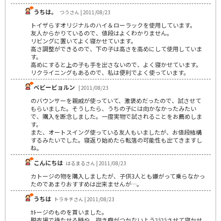
うちは。
つうさん | 2011/08/23
トイザらすオリジナルのハイ＆ローラックを使用しています。
友人からかりているので、値段はよくわかりません。
リビングに置いてよく寝かせています。
高さ調整ができるので、下の子は高さを高めにして使用していま
す。
高めにすると上の子も手を出さないので、よく寝かせています。
リクライニングもあるので、私は便利でよく使っています。
ベビービョルン
| 2011/08/23
のバウンサーを親戚が使っていて、激褒めだったので、試させて
もらいました。そうしたら、うちの子には向かなかったみたい
で、購入を断念しました。一度実物で試されることをお薦めしま
す。
また、オートスイング使っている友人もいましたが、お値段結構
するみたいでした。寝返り始めたら転落の可能性も出てきますし
ね。
こんにちは
はるまるさん | 2011/08/23
カトージの物を購入しましたが、子供3人とも嫌がって乗らなかっ
たのであまりおすすめは出来ませんが…。
うちは
トラキチさん | 2011/08/23
ｶﾄージのものを貰いました。
脱衣場で待たせる時や、抱き癖がつかないようﾕﾗﾕﾗさせて寝かせ