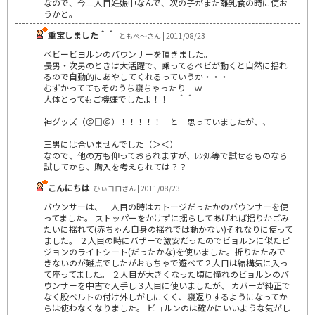
なので、今二人目妊娠中なんで、次の子がまた離乳食の時に使お
うかと。
重宝しました＾＾
ともぺ～さん | 2011/08/23
ベビービヨルンのバウンサーを頂きました。
長男・次男のときは大活躍で、乗ってるベビが動くと自然に揺れ
るので自動的にあやしてくれるっていうか・・・
むずかっててもそのうち寝ちゃったり ｗ
大体とってもご機嫌でしたよ！！ ＾＾
神グッズ（＠□＠）！！！！！ と 思っていましたが、、
三男には合いませんでした（＞＜）
なので、他の方も仰っておられますが、ﾚﾝﾀﾙ等で試せるものなら
試してから、購入を考えられては？？
こんにちは
ひぃコロさん | 2011/08/23
バウンサーは、一人目の時はカトージだったかのバウンサーを使
ってました。 ストッパーをかけずに揺らしてあげれば揺りかごみ
たいに揺れて(赤ちゃん自身の揺れでは動かない)それなりに使って
ました。 ２人目の時にバザーで激安だったのでビョルンに似たピ
ジョンのライトシート(だったかな)を使いました。折りたたみで
きないのが難点でしたがおもちゃで遊べて２人目は結構気に入っ
て座ってました。 ２人目が大きくなった頃に憧れのビョルンのバ
ウンサーを中古で入手し３人目に使いましたが、 カバーが純正で
なく股ベルトの付け外しがしにくく、寝返りするようになってか
らは使わなくなりました。 ビョルンのは確かにいいような気がし