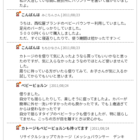
私が入浴している間に脱衣所にバウンサーを置いて寝かせいまし
たよ。
こんばんは
みこちんさん | 2011/08/23
うちは、西松屋ブランドのベビーバウンサー利用していました。
足元のバーがしっかりしていました。
５０００円くらいで購入しましたよ。
ただ、すぐに寝返りしたりで、使う期間は短かったです＞＜
こんばんは
ももひなさん | 2011/08/23
カトージのを借りて気に入ったようなら買ってもいいかなと思っ
たのですが、気に入らなかったようなのでほとんど使いませんで
した。
周りに持っている方がいたら借りてみて、お子さんが気に入るか
試してからでもいいと思います。
ベビービョルン
| 2011/08/24
借りました。
自分でも揺らしたりして、楽しそうに座ってましたよ。カバーが
簡単に外せ…洗いやすかったのも良かったです。でも１歳過ぎて
からは使わなかったです
自分で揺らすタイプのベビーラックも借りましたが、特に揺らし
てません。こっちの方が目を離すときは安心かも。
カトージもベビービョルンも持ってます
| 2011/08/24
リサイクルショップでカトージ（メッシュバウンサー デンキ