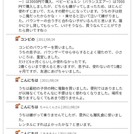
ー）は3000円で購入、ベビービョルン（バランスエアー）は7000
円で購入しましたが、どちらも嫌がってしまったため、ほとんど
使わずじまいで、たんすの肥やしになっています。うちの子は抱
っこ魔だったからかな・・・乗せると泣いて泣いて嫌がりまし
た。バウンサーの合う子と合わない子がいるんだと思います。誰
かに少し貸してもらって、いけそうなら、買うなんてことができ
たら良いですね☆
コンビの
| 2011/08/24
コンビのバウンザーを買いました。
うちの息子は、バウンザーでゆらゆらするとよく寝たので、小さ
いころは、重宝しました。
だけど6ヶ月くらいしか使わなかったです。
2歳くらいまで使えると思いますが、息子は、使わないので1歳2
ヶ月ですが、友達にあげちゃいました。
こんにちは
| 2011/08/24
うちは最初の子供の時に電動を買いました。便利ではありました
が以降なくてもそんなに不便はなく使わなくなりました。場所を
取りますしなくてもあまり困りませんよ。
こんにちは
ちゃんくんさん | 2011/08/24
うちは嫌がって乗りませんでしたが、意外にも離乳食に使いまし
た。
レンタルにすればよかったかな？と思います。
こんにちは
ニモままさん | 2011/08/24