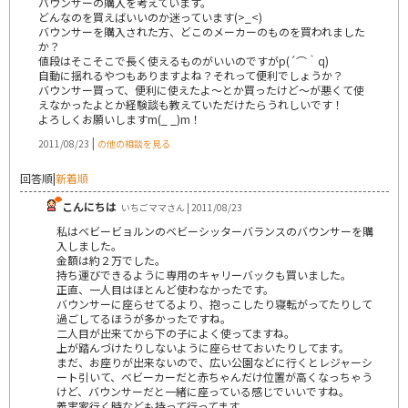
バウンサーの購入を考えています。
どんなのを買えばいいのか迷っています(>_<)
バウンサーを購入された方、どこのメーカーのものを買われました
か？
値段はそこそこで長く使えるものがいいのですがp(´⌒｀q)
自動に揺れるやつもありますよね？それって便利でしょうか？
バウンサー買って、便利に使えたよ～とか買ったけど～が悪くて使
えなかったよとか経験談も教えていただけたらうれしいです！
よろしくお願いしますm(_ _)m！
|
2011/08/23
の他の相談を見る
回答順
|
新着順
こんにちは
いちごママさん | 2011/08/23
私はベビービョルンのベビーシッターバランスのバウンサーを購
入しました。
金額は約２万でした。
持ち運びできるように専用のキャリーバックも買いました。
正直、一人目はほとんど使わなかったです。
バウンサーに座らせてるより、抱っこしたり寝転がってたりして
過ごしてるほうが多かったですね。
二人目が出来てから下の子によく使ってますね。
上が踏んづけたりしないように座らせておいたりしてます。
まだ、お座りが出来ないので、広い公園などに行くとレジャーシ
ート引いて、ベビーカーだと赤ちゃんだけ位置が高くなっちゃう
けど、バウンサーだと一緒に座っている感じでいいですね。
義実家行く時なども持って行ってます。