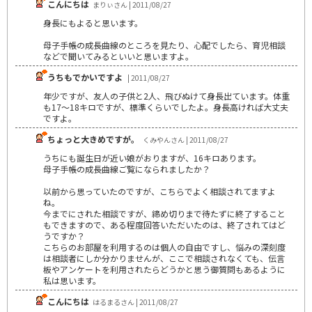
こんにちは
まりぃさん | 2011/08/27
身長にもよると思います。
母子手帳の成長曲線のところを見たり、心配でしたら、育児相談
などで聞いてみるといいと思いますよ。
うちもでかいですよ
| 2011/08/27
年少ですが、友人の子供と2人、飛びぬけて身長出ています。体重
も17～18キロですが、標準くらいでしたよ。身長高ければ大丈夫
ですよ。
ちょっと大きめですが。
くみやんさん | 2011/08/27
うちにも誕生日が近い娘がおりますが、16キロあります。
母子手帳の成長曲線ご覧になられましたか？
以前から思っていたのですが、こちらでよく相談されてますよ
ね。
今までにされた相談ですが、締め切りまで待たずに終了すること
もできますので、ある程度回答いただいたのは、終了されてはど
うですか？
こちらのお部屋を利用するのは個人の自由ですし、悩みの深刻度
は相談者にしか分かりませんが、ここで相談されなくても、伝言
板やアンケートを利用されたらどうかと思う御質問もあるように
私は思います。
こんにちは
はるまるさん | 2011/08/27