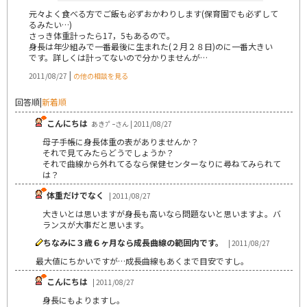
元々よく食べる方でご飯も必ずおかわりします(保育園でも必ずして
るみたい…)
さっき体重計ったら17，5もあるので。
身長は年少組みで一番最後に生まれた(２月２８日)のに一番大きい
です。詳しくは計ってないので分かりませんが…
|
2011/08/27
の他の相談を見る
回答順
|
新着順
こんにちは
あきﾌﾟｰさん | 2011/08/27
母子手帳に身長体重の表がありませんか？
それで見てみたらどうでしょうか？
それで曲線から外れてるなら保健センターなりに尋ねてみられて
は？
体重だけでなく
| 2011/08/27
大きいとは思いますが身長も高いなら問題ないと思いますよ。バ
ランスが大事だと思います。
ちなみに３歳６ヶ月なら成長曲線の範囲内です。
| 2011/08/27
最大値にちかいですが…成長曲線もあくまで目安ですし。
こんにちは
| 2011/08/27
身長にもよりますし。