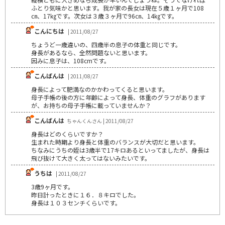
ふとり気味かと思います。我が家の長女は現在５歳１ヶ月で108
㎝、17㎏です。次女は３歳３ヶ月で96㎝、14㎏です。
こんにちは
| 2011/08/27
ちょうど一歳違いの、四歳半の息子の体重と同じです。
身長があるなら、全然問題ないと思います。
因みに息子は、108cmです。
こんばんは
| 2011/08/27
身長によって肥満なのかかわってくると思います。
母子手帳の後の方に年齢によって身長、体重のグラフがあります
が、お持ちの母子手帳に載っていませんか？
こんばんは
ちゃんくんさん | 2011/08/27
身長はどのくらいですか？
生まれた時期より身長と体重のバランスが大切だと思います。
ちなみにうちの姪は3歳半で17キロあるといってましたが、身長は
飛び抜けて大きく太ってはないみたいです。
うちは
| 2011/08/27
3歳9ヶ月です。
昨日計ったときに１６．８キロでした。
身長は１０３センチくらいです。