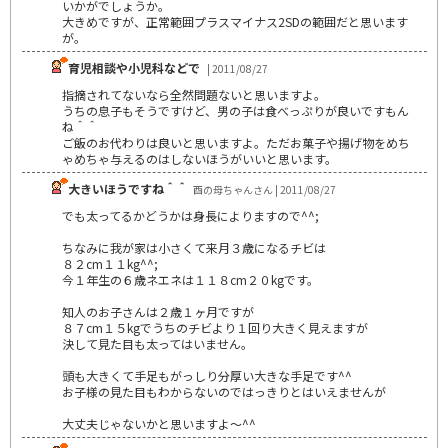
いかがでしょうか。
大きめですが、正常範囲プラスマイナス2SDの範囲だと思います
が。
育児相談や小児科などで
| 2011/08/27
指摘されてないなら全然問題ないと思いますよ。
うちの息子もそうですけど、男の子は食べっぷりが良いですもん
ね＾＾
ご飯のお代わりは良いと思いますよ。ただお菓子や揚げ物をめち
ゃめちゃ与えるのはしないほうがいいと思います。
大きいほうですね＾＾
酉の母ちゃんさん | 2011/08/27
でも太ってるかどうかは身長によりますので^^;
ちなみに我が家は小さくて来月３歳になるチビは
８２cm１１kg^^;
今１年生の６歳ネエネは１１８cm２０kgです。
知人のお子さんは２歳１ヶ月ですが
８７cm１５kgでうちのチビより１回り大きく見えますが
決して見た目も太ってはいません。
頭も大きくて手足もがっしり分厚い大きな手足です^^
お子様の見た目もわからないのではっきりとはいえませんが
大丈夫じゃないかと思いますよ～^^