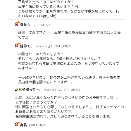
平均値と比べてみてはどうですか？
母子手帳に載っていると思います(^-^)。
うちは娘ですが…来月六歳です。なかなか体重が増えなくて、17
キロないです(&gt;_&lt;)
身長も
| 2011/08/27
計測してみて下さい。 母子手帳の身長体重曲線内であれば大丈夫
ですよ
健診で。
vivadaraさん | 2011/08/27
相談されてはどうでしょう？
それくらいの年齢なら、3歳半検診がありませんか？
検診が行われる年齢は地域にもよるため、もう終わっていたらす
みません…。
手っ取り早いのは、他の方が回答されている通り、母子手帳の成
長曲線の欄を調べることですが…。
お子様って…。
vivadaraさん | 2011/08/27
以前、お尻が赤くなった件やものもらいの件のお子様ですよね…。
その後様子はどうですか？
他に回答された方も心配しておられるでしょうし、終了メッセなどの
お返事があるとまたありがたいです。
保育園生活に慣れて、楽しく過ごされていることを願います。
身長
| 2011/08/27