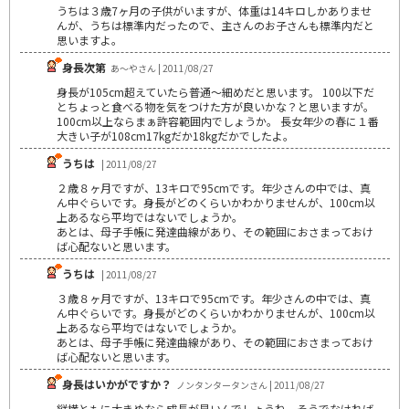
うちは３歳7ヶ月の子供がいますが、体重は14キロしかありませ
んが、うちは標準内だったので、主さんのお子さんも標準内だと
思いますよ。
身長次第
あ～やさん | 2011/08/27
身長が105cm超えていたら普通～細めだと思います。 100以下だ
とちょっと食べる物を気をつけた方が良いかな？と思いますが。
100cm以上ならまぁ許容範囲内でしょうか。 長女年少の春に１番
大きい子が108cm17kgだか18kgだかでしたよ。
うちは
| 2011/08/27
２歳８ヶ月ですが、13キロで95cmです。年少さんの中では、真
ん中ぐらいです。身長がどのくらいかわかりませんが、100cm以
上あるなら平均ではないでしょうか。
あとは、母子手帳に発達曲線があり、その範囲におさまっておけ
ば心配ないと思います。
うちは
| 2011/08/27
３歳８ヶ月ですが、13キロで95cmです。年少さんの中では、真
ん中ぐらいです。身長がどのくらいかわかりませんが、100cm以
上あるなら平均ではないでしょうか。
あとは、母子手帳に発達曲線があり、その範囲におさまっておけ
ば心配ないと思います。
身長はいかがですか？
ノンタンタータンさん | 2011/08/27
縦横ともに大きめなら成長が早いんでしょうね。そうでなければ