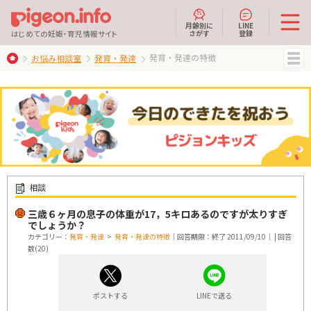
月齢別に
LINE
さがす
登録
はじめての妊娠・育児情報サイト
発育・発達の特徴
お悩み相談室
発育・発達
MENU
相談
三歳６ヶ月の息子の体重が17，5キロあるのですが太りすぎ
でしょうか？
カテゴリー：
発育・発達
>
発育・発達の特徴
｜回答期限：終了 2011/09/10｜ | 回答
数(20)
ポストする
LINEで送る