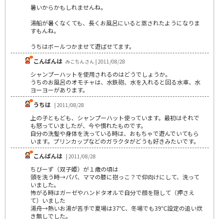
暑いからかもしれませんね。
湯船が暑くなくても、長くお風呂にいると蒸されたようになりま
すもんね。
うちはボールつかませて遊ばせてます。
こんばんは
みこちんさん | 2011/08/28
シャンプーハットを使用されるのはどうでしょうか。
うちのお風呂のオモチャは、水鉄砲、水を入れると回る水車、水
ヨーヨーがあります。
うちは
| 2011/08/28
上の子ともども、シャンプーハット使っています。最初はそれで
も怒っていましたが、今や慣れたものです。
自分の洗髪や身体を洗っている時は、おもちゃで遊んでいてもら
います。プリンカップなどのガラクタがどうも好きみたいです。
こんばんは
| 2011/08/28
ちびーず（双子姫）が１歳の頃は
頭を洗う時→パパ、ママの膝に抱っこ？で仰向けにして、洗って
いました。
怖がる時はガーゼやハンドタオルで自分で顔を隠して（押さえ
て）いました
湯舟→熱いお湯が苦手で夏場は37℃、冬場でも39℃設定の追い炊
き無しでした。