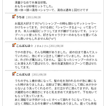
湯量少なめで半身浴状態。
おもちゃは砂場セットでした。
顔→体→頭→湯舟→シャワーで、湯舟は通年１回だけです
うちは
| 2011/08/28
お風呂大好きです(^o^) シャンプーの時も頭からザットシャワー
かけちゃってます。 かける前に『シャワーするよ～』って言って
ます。 本人は毎回ビックリしてますが嫌がてはないです。 シャン
プーハット使ったり、好きなキャラクターのおもちゃを置いてみ
たら良いかもしれませんね(^o^)
こんばんは☆
♪まぁ♪さん | 2011/08/28
ウチの息子も、そんな時期がありました。 前の日まで喜んで入っ
ていたのに、急にギャン泣きして嫌がっていました。 おもちゃ
は、わざわざ購入はしてません。 空になったシャンプーのボトル
にお湯を入れて遊ばせたり、粉の洗濯洗剤のスプーンで遊ばせた
りしてます。
こんばんは
| 2011/08/28
うちの子も１歳半頃になって、髪の毛を洗われるのが急に嫌にな
った時がありましたよ。旦那は丁寧に横抱きにして顔に水がかか
らないよう洗ってくれるので、まだ泣かずに済んでますが。私は
大雑把なのと横抱きにすると乳を求めて大変なので、下を向いて
もらって洗っています。
あと湯船では子供がつるっとすべって溺れそうになってから、し
ばらく湯船に入るのを嫌がった時期もありました。座っても余裕