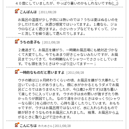
４０度にしていましたが、やっぱり暑いのかもしれないですね(;_;)
こんばんは
| 2011/08/28
お風呂の温度が少し子供には熱いのでは？うちは夏はぬるいのを
少しだけためて、水遊び感覚ではいってますよ。１歳なら、ジョ
ウロなどよく遊びますよ。小さいカップなどでもすくって、ジャ
ーと流してを繰り返して遊んだりしますよ。
うちの息子も
| 2011/08/28
２歳過ぎて、お風呂を嫌がり、一時期お風呂場にも絶対近づかな
くて大変でした。今でもあまり好きじゃないみたいですが、お風
呂までついてきて、今の時期なんでシャワーでささっとしていま
す。でも頭を洗うときはやっぱり泣いてますーー；
一時的なものだと思いますよ
| 2011/08/28
ウチの娘は11ヶ月終わりくらいの頃、お風呂を嫌がり大暴れして
泣いていることがありました。 顔に水がかかるともうダメでお風
呂どころではありませんでしたが、今(1歳2ヶ月です)は落ち着い
て楽しそうに入っています。 ウチの子は水の勢いが強すぎたり熱
かったりが原因でした。 なので湯をかけるときはゆっくり(シャワ
ーなら弱く)を心掛けたり、心持ち温くしたりしています。 おもち
ゃですが、ウチはお風呂用ではないけど、水に入れられるもので
娘が好きそうなものをお風呂に入れました。 結果、お風呂から上
がるときに取り上げで泣かれます。
こんにちは
わためさん | 2011/08/28