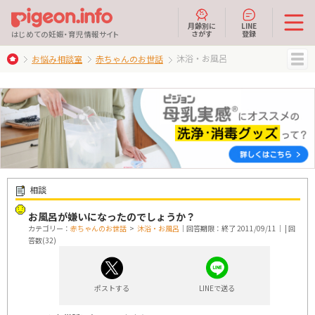
月齢別に
LINE
さがす
登録
はじめての妊娠・育児情報サイト
沐浴・お風呂
お悩み相談室
赤ちゃんのお世話
MENU
相談
お風呂が嫌いになったのでしょうか？
カテゴリー：
赤ちゃんのお世話
>
沐浴・お風呂
｜回答期限：終了 2011/09/11｜ | 回
答数(32)
ポストする
LINEで送る