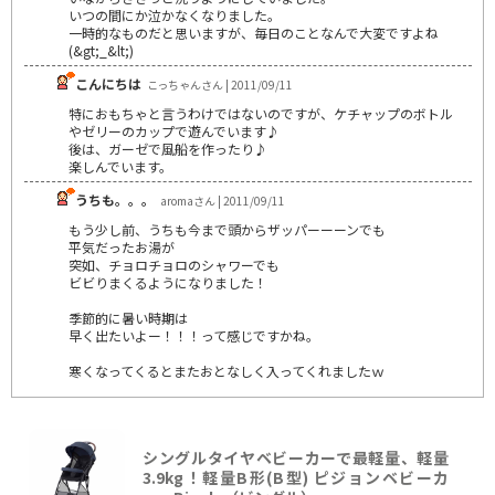
いつの間にか泣かなくなりました。
一時的なものだと思いますが、毎日のことなんで大変ですよね
(&gt;_&lt;)
こんにちは
こっちゃんさん | 2011/09/11
特におもちゃと言うわけではないのですが、ケチャップのボトル
やゼリーのカップで遊んでいます♪
後は、ガーゼで風船を作ったり♪
楽しんでいます。
うちも。。。
aromaさん | 2011/09/11
もう少し前、うちも今まで頭からザッパーーーンでも
平気だったお湯が
突如、チョロチョロのシャワーでも
ビビりまくるようになりました！
季節的に暑い時期は
早く出たいよー！！！って感じですかね。
寒くなってくるとまたおとなしく入ってくれましたｗ
シングルタイヤベビーカーで最軽量、軽量
3.9kg！軽量B形(B型) ピジョンベビーカ