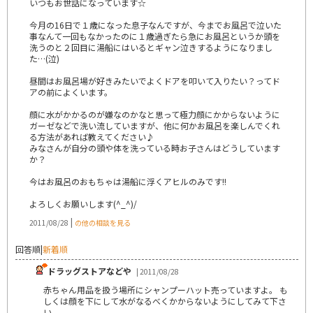
いつもお世話になっています☆
今月の16日で１歳になった息子なんですが、今までお風呂で泣いた
事なんて一回もなかったのに１歳過ぎたら急にお風呂というか頭を
洗うのと２回目に湯船にはいるとギャン泣きするようになりまし
た…(泣)
昼間はお風呂場が好きみたいでよくドアを叩いて入りたい？ってド
アの前によくいます。
顔に水がかかるのが嫌なのかなと思って極力顔にかからないように
ガーゼなどで洗い流していますが、他に何かお風呂を楽しんでくれ
る方法があれば教えてください♪
みなさんが自分の頭や体を洗っている時お子さんはどうしています
か？
今はお風呂のおもちゃは湯船に浮くアヒルのみです!!
よろしくお願いします(^_^)/
|
2011/08/28
の他の相談を見る
回答順
|
新着順
ドラッグストアなどや
| 2011/08/28
赤ちゃん用品を扱う場所にシャンプーハット売っていますよ。 も
しくは顔を下にして水がなるべくかからないようにしてみて下さ
い