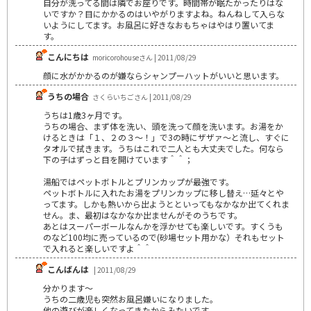
自分が洗ってる間は隣でお座りです。時間帯が眠たかったりはな
いですか？目にかかるのはいやがりますよね。ねんねして入らな
いようにしてます。お風呂に好きなおもちゃはやはり置いてま
す。
こんにちは
moricorohouseさん | 2011/08/29
顔に水がかかるのが嫌ならシャンプーハットがいいと思います。
うちの場合
さくらいちごさん | 2011/08/29
うちは1歳3ヶ月です。
うちの場合、まず体を洗い、頭を洗って顔を洗います。お湯をか
けるときは「１、２の３～！」で3の時にザザァ～と流し、すぐに
タオルで拭きます。うちはこれで二人とも大丈夫でした。何なら
下の子はずっと目を開けています＾＾；
湯船ではペットボトルとプリンカップが最強です。
ペットボトルに入れたお湯をプリンカップに移し替え…延々とや
ってます。しかも熱いから出ようとといってもなかなか出てくれま
せん。ま、最初はなかなか出ませんがそのうちです。
あとはスーパーボールなんかを浮かせても楽しいです。すくうも
のなど100均に売っているので(砂場セット用かな）それもセット
で入れると楽しいですよ＾＾
こんばんは
| 2011/08/29
分かります～
うちの二歳児も突然お風呂嫌いになりました。
他の遊びが楽しくなってきたからみたいです。