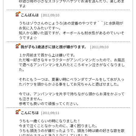
砂遊び用の小さなスコップやバケツでお湯を汲んだり、楽しめま
すよ
こんばんは
| 2011/09/10
うちはゾウさんのじょうろ(あの定番のやつです＾＾)と水鉄砲が
お気に入りみたいです～。
知人から聞いた話ですが、オーボールも耐水性があるのでいいそ
うですよ☆
我が子も1歳過ぎに頭と顔が嫌がります。
| 2011/09/10
１か月前まで首から上は嫌いです。
ただ唯一好きなキャラクターがアンパンマンだったので、お風呂
で遊べるアンパンマンを入れたところギャン泣きがなくなりまし
た。
それともう一つは、夏暑い時にベランダでプールをして水が入っ
たバケツを頭からかぶる事をしてお兄ちゃんと遊ばせました。
今では、アンパンマンを片手で持ちながら頭からお湯をかぶって
も泣きません。
参考でも良いので頑張ってください。
こんにちは
| 2011/09/11
うちも一歳くらいの時になりました！
今まで泣くことなかったのに、凄く困りました。
うちも頭洗うのが嫌だったようで、頭洗う時は娘の好きな歌を歌
いながらささっと洗うようにしていました。