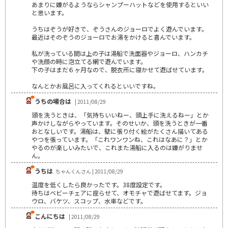
あまりに嫌がるようならシャンプーハットなどを使用するといい
と思います。
うちはぞうが好きで、ぞうさんのジョーロでよく遊んでいます。
最近はそのぞうのジョーロでお湯をかけると喜んでいます。
私が洗っている間は上の子は湯船で洗面器やジョーロ、ハンカチ
や洗顔の時に泡立てる網で遊んでいます。
下の子はまだ６ヶ月なので、脱衣所に寝かせて遊ばせています。
なんとかお風呂に入ってくれるといいですね。
うちの場合は
| 2011/08/29
頭を洗うときは、「気持ちいいねー、頭上手に洗えるねー」とか
声かけしながらやっています。そのせいか、頭を洗うときが一番
おとなしいです。湯船は、壁に張り付く絵がたくさん描いてある
やつを張っています。「これワンワンね、これはなあに？」とか
やるのが楽しいみたいで、これまた湯船に入るのは嫌がりませ
ん。
うちは
ちゃんくんさん | 2011/08/29
温度を低くしたら良かったです。38度設定です。
待ちはベビーチェアに座らせて、オモチャで遊ばせてます。ジョ
ウロ、バケツ、スコップ、水車などです。
こんにちは
| 2011/08/29