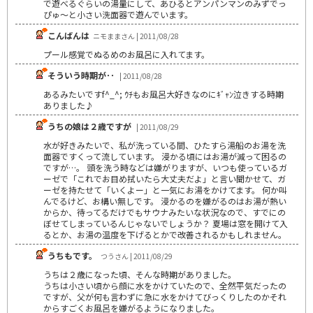
で遊べるぐらいの湯量にして、あひるとアンパンマンのみずでっ
ぴゅ～と小さい洗面器で遊んでいます。
こんばんは
ニモままさん | 2011/08/28
プール感覚でぬるめのお風呂に入れてます。
そういう時期が･･
| 2011/08/28
あるみたいですf^_^; ｳﾁもお風呂大好きなのにｷﾞｬﾝ泣きする時期
ありました♪
うちの娘は２歳ですが
| 2011/08/29
水が好きみたいで、私が洗っている間、ひたすら湯船のお湯を洗
面器ですくって流しています。 浸かる頃にはお湯が減って困るの
ですが…。 頭を洗う時などは嫌がりますが、いつも使っているガ
ーゼで「これでお目め拭いたら大丈夫だよ」と言い聞かせて、ガ
ーゼを持たせて「いくよー」と一気にお湯をかけてます。 何か叫
んでるけど、お構い無しです。 浸かるのを嫌がるのはお湯が熱い
からか、待ってるだけでもサウナみたいな状況なので、すでにの
ぼせてしまっているんじゃないでしょうか？ 夏場は窓を開けて入
るとか、お湯の温度を下げるとかで改善されるかもしれません。
うちもです。
つうさん | 2011/08/29
うちは２歳になった頃、そんな時期がありました。
うちは小さい頃から顔に水をかけていたので、全然平気だったの
ですが、父が何も言わずに急に水をかけてびっくりしたのかそれ
からすごくお風呂を嫌がるようになりました。