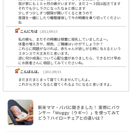
我が家にも１０ヶ月の娘がいますが、まだ２～３回は起きてます
それでも少しラクになったなぁと感じます
少しずつ少しずつ間隔が開いてくると思うので
昼寝を一緒にしたり睡眠確保して今の時期を乗り切ってください
ね
こんにちは
| 2011/09/15
私の娘も、まだその時期は頻繁に授乳していましたよ～。
体重の増え方や、顔色、ご機嫌はいかがでしょうか？
これらに問題がなければ、赤ちゃんが欲しがる時に与えるという
スタンスで大丈夫だと思います。
逆に何か成長について心配な面がありましたら、できるだけ早め
にお医者さんに相談してみてくださいね。
こんばんは。
| 2011/09/15
まだまだまとまって寝てくれませんでしたよ。
これから大きくなると寝てくれるようになると思いますよ。
新米ママ・パパに聞きました！ 実際にバウ
ンサー「Wuggy（ウギー）」を使ってみて
どう？ハイローチェアとの違いは？