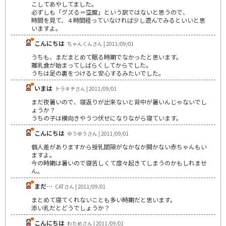
こしてあやしてました。
必ずしも「グズる＝空腹」という訳ではないと思うので、
時間を見て、４時間経っていなければ少し遊んでみるといいと思
いますよ。
こんにちは
ちゃんくんさん | 2011/09/01
うちも、まだまとめて眠る時期でなかったと思います。
離乳食が始まってしばらくしてからでした。
うちは足の裏をつけると安心するみたいでした。
いまは
トラキチさん | 2011/09/01
まだ夜暑いので、寝返りが出来ないと背中が暑いんじゃないでし
ょうか？
うちの子は横向きやうつ伏せになりながら寝ています。
こんにちは
ゆうゆうさん | 2011/09/01
個人差がありますから授乳間隔がなかなか開かない赤ちゃんもい
ますよ。
今の時期は暑いので寝苦しくて度々起きてしまうのかもしれませ
ん。
まだ…
CATさん | 2011/09/01
まとめて寝てくれないことも多い時期だと思います。
添い乳だとどうでしょうか？
こんにちは
わためさん | 2011/09/01