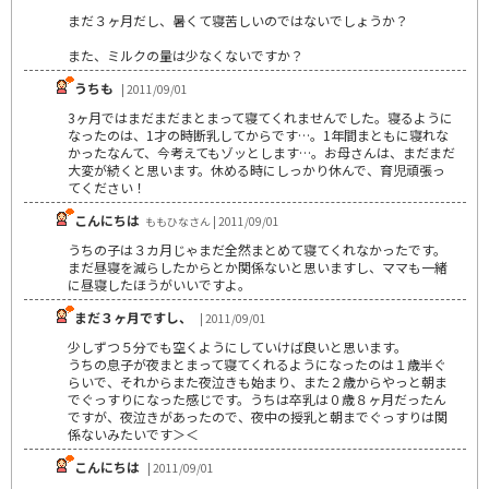
まだ３ヶ月だし、暑くて寝苦しいのではないでしょうか？
また、ミルクの量は少なくないですか？
うちも
| 2011/09/01
3ヶ月ではまだまだまとまって寝てくれませんでした。寝るように
なったのは、1才の時断乳してからです…。1年間まともに寝れな
かったなんて、今考えてもゾッとします…。お母さんは、まだまだ
大変が続くと思います。休める時にしっかり休んで、育児頑張っ
てください！
こんにちは
ももひなさん | 2011/09/01
うちの子は３カ月じゃまだ全然まとめて寝てくれなかったです。
まだ昼寝を減らしたからとか関係ないと思いますし、ママも一緒
に昼寝したほうがいいですよ。
まだ３ヶ月ですし、
| 2011/09/01
少しずつ５分でも空くようにしていけば良いと思います。
うちの息子が夜まとまって寝てくれるようになったのは１歳半ぐ
らいで、それからまた夜泣きも始まり、また２歳からやっと朝ま
でぐっすりになった感じです。うちは卒乳は０歳８ヶ月だったん
ですが、夜泣きがあったので、夜中の授乳と朝までぐっすりは関
係ないみたいです＞＜
こんにちは
| 2011/09/01