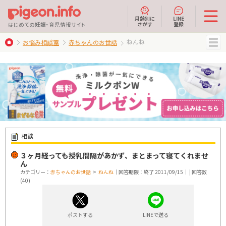
月齢別に
LINE
さがす
登録
はじめての妊娠・育児情報サイト
ねんね
お悩み相談室
赤ちゃんのお世話
MENU
相談
３ヶ月経っても授乳間隔があかず、まとまって寝てくれませ
ん
カテゴリー：
赤ちゃんのお世話
>
ねんね
｜回答期限：終了 2011/09/15｜ | 回答数
(40)
ポストする
LINEで送る