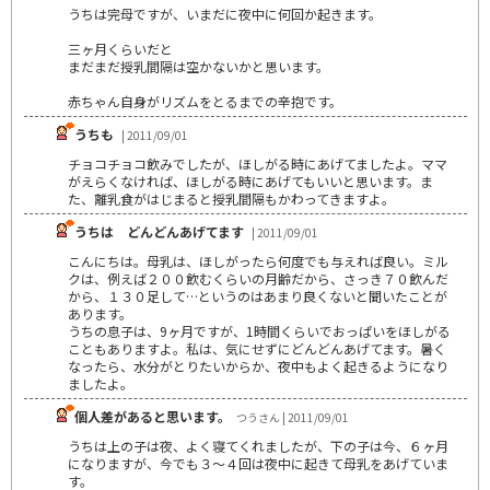
うちは完母ですが、いまだに夜中に何回か起きます。
三ヶ月くらいだと
まだまだ授乳間隔は空かないかと思います。
赤ちゃん自身がリズムをとるまでの辛抱です。
うちも
| 2011/09/01
チョコチョコ飲みでしたが、ほしがる時にあげてましたよ。ママ
がえらくなければ、ほしがる時にあげてもいいと思います。ま
た、離乳食がはじまると授乳間隔もかわってきますよ。
うちは どんどんあげてます
| 2011/09/01
こんにちは。母乳は、ほしがったら何度でも与えれば良い。ミル
クは、例えば２００飲むくらいの月齢だから、さっき７０飲んだ
から、１３０足して…というのはあまり良くないと聞いたことが
あります。
うちの息子は、9ヶ月ですが、1時間くらいでおっぱいをほしがる
こともありますよ。私は、気にせずにどんどんあげてます。暑く
なったら、水分がとりたいからか、夜中もよく起きるようになり
ましたよ。
個人差があると思います。
つうさん | 2011/09/01
うちは上の子は夜、よく寝てくれましたが、下の子は今、６ヶ月
になりますが、今でも３～４回は夜中に起きて母乳をあげていま
す。