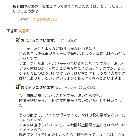
授乳間隔があき、夜まとまって寝てくれるためには、どうしたらよ
いでしょうか？
|
2011/09/01
の他の相談を見る
回答順
|
新着順
おはようございます。
| 2011/09/01
もしかしたらミルクなど吸う力がないのでは？
私の息子も低体重児だったので母乳もミルクも最初は吸う力がな
かったです。
いま、便利なおしゃぶりが売っているではないですか？！おしゃ
ぶりも歯並びがよくなるとか色々なモノが売っていますが、おし
ゃぶりで口の吸う力をつけてみてはいかかでしょうか？力がつけ
ばいまよりもっといっぱいミルクを飲んでくれると思いますよ！
おはようございます
コロリーナさん | 2011/09/01
授乳間隔が短いということですが、泣いたら授乳？
間隔が短いから、１回に飲む量が少ないのかな…とも思いまし
た。
うちの娘はミルクよりの混合の子で、やはり飲む量が少ない子だ
ったのですが、
ミルクは腹持ちがいいから、４時間以上間隔を空けるほうがいい
とあったので、
起きてグズっても前のミルクから４時間経っていなければ、抱っ