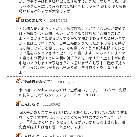
が、ウチの子は指を吸い出したら夜中に起きなくなりました。 お
しゃぶりとか試してみられては如何でしょうか？ おしゃぶりも指
吸いも後々外すのが大変ですが…
はじめまして・
| 2011/09/02
・は個人差もありますがまとめて寝ることができないのが普通で
は・病院では４時間くらいしかまとめて寝れないと聞きました
よ・そこからまた寝るかぐずるかで間隔が変わるのだと思います
が・私は上は卒乳まで一日中三時間起きでしたが下は夜１０時か
ら６時までずっと寝てます。でも寝てるようでも途中起きてひと
りで足をバタバタさせて遊んでまた寝てます。 赤ちゃんにまとめ
て寝るよう要求するのは親の勝手だと思いますが・上も未だに夜
中泣いたりしますが夜泣きだとは思いませんし夜中に起きて抱っ
こやおっぱい欲しがるのは当たり前。そう思うと楽になります
よ！
お散歩行かなくても
| 2011/09/02
家で抱っこやおんぶするだけで全然違いますよ。 ミルクのほ乳瓶
の乳首も丸穴からクロスカットにかえてみては？
こんにちは
| 2011/09/02
個人差がありますから3ヵ月だからあくというわけでもないですよ
ね。ぐずぐずすれば母乳はいくらでもやれますから与えて下さ
い。母乳だけでいけそうならそちらがいいかもしれませんね。離
乳食が始まれば落ち着くと思いますよ。
こんばんは
moricorohouseさん | 2011/09/02