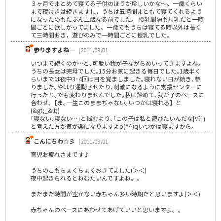
３ヶ月でまとめて寝てる子供のほうが珍しいかな～。一歳くらい
まで夜泣きは続きますし，うちは五時間まともて寝てくれるよう
になったのもたぶん二歳なる前でした。 授乳間隔も母乳だと一時
間ごとに欲しがってました。一歳でもうちは寝てる時以外は長く
て三時間おき，遊びのみで一時間ごとに授乳でした。
参りますよね…
| 2011/09/01
いつまで続くのか…と､可愛い我が子ながらめいってきますよね｡
うちの長女は完母でした｡15分お気に起きる毎日でした｡1歳半く
らいまでは夜中3･4回は目を覚ましました｡寝れない日が続き､参
りました｡やはり運動させたり､刺激になるように支援センターに
行ったり｡でも変わりませんでした｡私は諦めて､我が子のペースに
合わせ､【ま｡一生このままぢゃない｡いつかは寝れる】と
(&gt;_&lt;)
｢寝ない､寝ない…｣と悩むより､｢この子は私と遊びたいんだな[ﾜﾗ]｣
と考えた方が気が楽になりますよp(^^)qいつかは寝ますから｡
こんにちわ☆彡
| 2011/09/01
育児お疲れさまです♪
うちのこもちょくちょくおきてました(＞＜)
夜中起きられるとねむたいんですよね。。
まだまだ時間が空かない赤ちゃん多い時期だと思いますよ(＞＜)
赤ちゃんのペースにあわせてあげていいと思いますよ。。