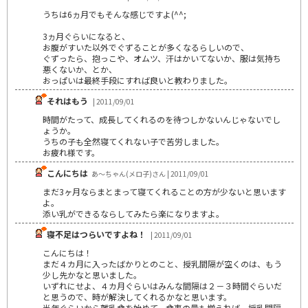
うちは6ヵ月でもそんな感じですよ(^^;
3ヵ月ぐらいになると、
お腹がすいた以外でぐずることが多くなるらしいので、
ぐずったら、抱っこや、オムツ、汗はかいてないか、服は気持ち
悪くないか、とか、
おっぱいは最終手段にすれば良いと教わりました。
それはもう
| 2011/09/01
時間がたって、成長してくれるのを待つしかないんじゃないでし
ょうか。
うちの子も全然寝てくれない子で苦労しました。
お疲れ様です。
こんにちは
あ～ちゃん(メロ子)さん | 2011/09/01
まだ3ヶ月ならまとまって寝てくれることの方が少ないと思います
よ。
添い乳ができるならしてみたら楽になりますよ。
寝不足はつらいですよね！
| 2011/09/01
こんにちは！
まだ４カ月に入ったばかりとのこと、授乳間隔が空くのは、もう
少し先かなと思いました。
いずれにせよ、４カ月ぐらいはみんな間隔は２－３時間ぐらいだ
と思うので、時が解決してくれるかなと思います。
半年ぐらいから離乳食を始めて、食事の量も増えれば、授乳間隔