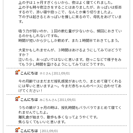
上の子は１ヶ月すぎくらいから、夜はよく寝てくれました。
上の子も時々夜泣きをすることはありましたが、おっぱいは拒否
するので、添い寝や抱っこで、なんとか乗り切りましたよ。
下の子は起きるとおっぱいを捜しに来るので、母乳をあげていま
す。
吸う力が弱いのか、１回の飲む量が少ないから、頻回におきてい
るのかもしれないですね。
時間が短いから少ししか飲めず、また１時間半でおきてしまう。
大変かもしれませんが、３時間はあけるようにしてみてはどうで
すか？
泣いたら、おっぱいではないと思います。抱っこなどで様子をみ
てもう少し時間を空けるようにしてみてはどうですか。
こんにちは
ホミさん | 2011/09/01
今の月齢ではまだまだ授乳感覚があいたり、まとめて寝てくれる
には早いと思いますよ～。今まだ赤ちゃんのペースに合わせてあ
げてください！
こんにちは
みこちんさん | 2011/09/01
うちの娘が３ヶ月の時は、授乳時間もバラバラでまとめて寝てく
れませんでしたよ。
離乳食が始まり、散歩も多くなってようやくです。
焦らなくてもいいと思います。
こんにちは
| 2011/09/01