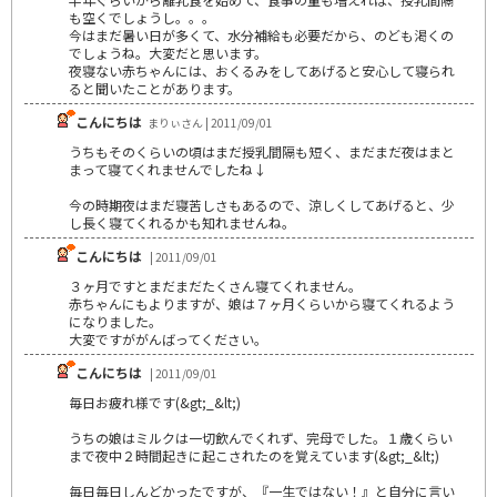
も空くでしょうし。。。
今はまだ暑い日が多くて、水分補給も必要だから、のども渇くの
でしょうね。大変だと思います。
夜寝ない赤ちゃんには、おくるみをしてあげると安心して寝られ
ると聞いたことがあります。
こんにちは
まりぃさん | 2011/09/01
うちもそのくらいの頃はまだ授乳間隔も短く、まだまだ夜はまと
まって寝てくれませんでしたね↓
今の時期夜はまだ寝苦しさもあるので、涼しくしてあげると、少
し長く寝てくれるかも知れませんね。
こんにちは
| 2011/09/01
３ヶ月ですとまだまだたくさん寝てくれません。
赤ちゃんにもよりますが、娘は７ヶ月くらいから寝てくれるよう
になりました。
大変ですががんばってください。
こんにちは
| 2011/09/01
毎日お疲れ様です(&gt;_&lt;)
うちの娘はミルクは一切飲んでくれず、完母でした。１歳くらい
まで夜中２時間起きに起こされたのを覚えています(&gt;_&lt;)
毎日毎日しんどかったですが、『一生ではない！』と自分に言い