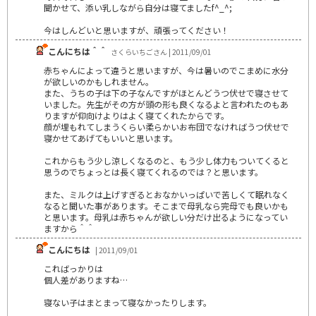
聞かせて、添い乳しながら自分は寝てましたf^_^;
今はしんどいと思いますが、頑張ってください！
こんにちは＾＾
さくらいちごさん | 2011/09/01
赤ちゃんによって違うと思いますが、今は暑いのでこまめに水分
が欲しいのかもしれません。
また、うちの子は下の子なんですがほとんどうつ伏せで寝させて
いました。先生がその方が頭の形も良くなるよと言われたのもあ
りますが仰向けよりはよく寝てくれたからです。
顔が埋もれてしまうくらい柔らかいお布団でなければうつ伏せで
寝かせてあげてもいいと思います。
これからもう少し涼しくなるのと、もう少し体力もついてくると
思うのでちょっとは長く寝てくれるのでは？と思います。
また、ミルクは上げすぎるとおなかいっぱいで苦しくて眠れなく
なると聞いた事があります。そこまで母乳なら完母でも良いかも
と思います。母乳は赤ちゃんが欲しい分だけ出るようになってい
ますから＾＾
こんにちは
| 2011/09/01
こればっかりは
個人差がありますね…
寝ない子はまとまって寝なかったりします。