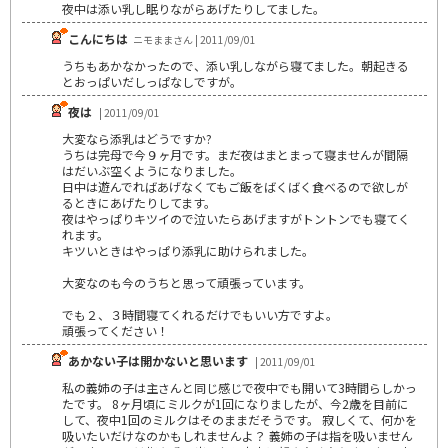
夜中は添い乳し眠りながらあげたりしてました。
こんにちは
ニモままさん | 2011/09/01
うちもあかなかったので、添い乳しながら寝てました。朝起きる
とおっぱいだしっぱなしですが。
夜は
| 2011/09/01
大変なら添乳はどうですか?
うちは完母で今９ヶ月です。まだ夜はまとまって寝ませんが間隔
はだいぶ空くようになりました。
日中は遊んでればあげなくてもご飯をばくばく食べるので欲しが
るときにあげたりしてます。
夜はやっぱりキツイので泣いたらあげますがトントンでも寝てく
れます。
キツいときはやっぱり添乳に助けられました。
大変なのも今のうちと思って頑張っています。
でも２、３時間寝てくれるだけでもいい方ですよ。
頑張ってください！
あかない子は開かないと思います
| 2011/09/01
私の義姉の子は主さんと同じ感じで夜中でも開いて3時間らしかっ
たです。 8ヶ月頃にミルクが1回になりましたが、今2歳を目前に
して、夜中1回のミルクはそのままだそうです。 寂しくて、何かを
吸いたいだけなのかもしれませんよ？ 義姉の子は指を吸いません