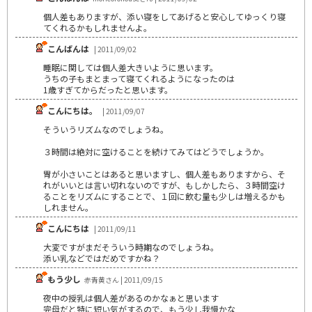
個人差もありますが、添い寝をしてあげると安心してゆっくり寝
てくれるかもしれませんよ。
こんばんは
| 2011/09/02
睡眠に関しては個人差大きいように思います。
うちの子もまとまって寝てくれるようになったのは
1歳すぎてからだったと思います。
こんにちは。
| 2011/09/07
そういうリズムなのでしょうね。
３時間は絶対に空けることを続けてみてはどうでしょうか。
胃が小さいことはあると思いますし、個人差もありますから、そ
れがいいとは言い切れないのですが、もしかしたら、３時間空け
ることをリズムにすることで、１回に飲む量も少しは増えるかも
しれません。
こんにちは
| 2011/09/11
大変ですがまだそういう時期なのでしょうね。
添い乳などではだめですかね？
もう少し
赤青黄さん | 2011/09/15
夜中の授乳は個人差があるのかなぁと思います
完母だと特に短い気がするので、もう少し我慢かな