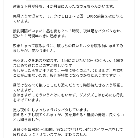
産後３ヶ月が経ち、４か月目に入った女の赤ちゃんがいます。
完母よりの混合で、ミルクは１日１～２回 100cc前後を夜に与え
ています。
授乳間隔がいまだに昼も夜も２～３時間、夜は足をバタバタさせ、
短いと１時間半おきに起きます。
夜まとまって寝るように、腹もちの良いミルクを寝る前に与えてみ
ましたが、変わりません。
元々ミルクをあまり飲まず、１回にだいたい60～80くらい、100を
まとめて飲むことの方が珍しいです。
もしかしたら胃が小さめで、一度に多くの母乳（＆ミルク）を飲む
ことが出来ないため、授乳が頻繁になるのかなと思うのですが…。
昼間はなるべく抱っこしたり遊んだりで３時間持たせるよう頑張っ
ていますが、
夜はさすがにそういうわけにもいかず、グズグズしはじめたら母乳
をあげています。
足も夜中にしょっちゅうバタバタしています。
抑えると少し寝てくれますが、脚を抑えると延髄の発達に良くない
とも聞きました。
お散歩も毎日30～1時間、雨などで行けない時はスイマーバをして
疲れるようにさせていますが、変わりません。