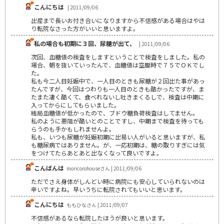
こんにちは
| 2011/09/06
出産まで長いお付き合いになりますから不信感がある場合はやは
り転院なさった方がいいと思いますよ。
私の場合も初期に３回、尿糖が出て、
| 2011/09/06
次回、血糖値の検査をしますということで検査をしました。私の
場合、朝を抜いていったんで、血糖値は空腹時で７５でＯＫでし
た。
私も今二人目妊娠中で、一人目のときも尿糖が２回出た事があっ
たんですが、今回はつわりも一人目のときも酷かったですが、ま
たまた凄く酷くて、食べれないし吐きまくるしで、検査は中期に
入ってからにしてもらいました。
結局血糖値が低かったので、ブドウ糖負荷検査はしてません。
私のように悪阻が酷いとのことですし、中期まで検査を待っても
らうのも手かもしれませんよ。
私も、いつも尿糖が妊娠初期に出易い人がいると思いますが、私
も糖尿病ではありません。が、一応初期は、糖の取りすぎには気
をつけてたらあとあと出なくなって良いですよ。
こんばんは
moricorohouseさん | 2011/09/06
ただでさえ身体がしんどい時に病院にも安心していられないのは
辛いですよね。早いうちに転院されてもいいと思います。
こんにちは
ももひなさん | 2011/09/07
不信感があるなら転院したほうが良いと思います。