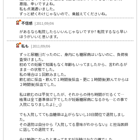
悪阻、辛いですよね。
私も点滴通いました。
ずっと続くわけじゃないので、乗越えてくださいね。
不信感
| 2011/09/06
があるなら転院したらいいんじゃないですか? 転院するなら早い
ほうがいいと思います。
私も
| 2011/09/06
ずっと尿糖(-)だったのに、身内にも糖尿病はいないのに、負荷検
査受けました。
初めての妊娠で知識もなく年齢もいってましたから、言われるが
まま…の状態でした。
私の場合は１回飲みました。
飲む前に採血・飲んで１時間後採血・更に１時間後(飲んでからは
２時間後)採血でした。
私は飲むのは平気でしたが、それからの待ち時間がだるくて…
結果は全て基準値以下でしたが妊娠糖尿病になるかも…との事で
入院になりましたよ(-_-;)
でも入院してても血糖値は上がらないし10日間位で退院しまし
た。
その退院は自分から『入院してる意味がわからない』と担当医師
に話しての退院です。
今は勉強になったと思ってますが当時はかなり嫌でした。