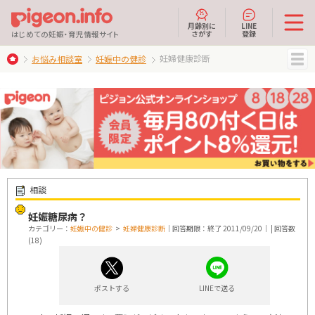
月齢別に
LINE
さがす
登録
はじめての妊娠・育児情報サイト
妊婦健康診断
お悩み相談室
妊娠中の健診
MENU
相談
妊娠糖尿病？
カテゴリー：
妊娠中の健診
>
妊婦健康診断
｜回答期限：終了 2011/09/20｜ | 回答数
(18)
ポストする
LINEで送る