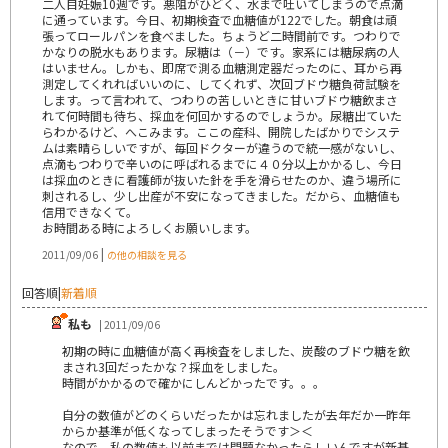
二人目妊娠10週です。悪阻がひどく、水まで吐いてしまうので点滴
に通っています。今日、初期検査で血糖値が122でした。朝食は頑
張ってロールパンを食べました。ちょうど二時間前です。つわりで
かなりの脱水もあります。尿糖は（－）です。家系には糖尿病の人
はいません。しかも、即席で測る血糖測定器だったのに、耳から再
測定してくれればいいのに、してくれず、次回ブドウ糖負荷試験を
します。って言われて、つわりの苦しいときに甘いブドウ糖飲まさ
れて何時間も待ち、採血を何回かするのでしょうか。尿糖出ていた
らわかるけど、へこみます。ここの産科、開院したばかりでシステ
ムは素晴らしいですが、毎回ドクターが違うので統一感がないし、
点滴もつわりで辛いのに呼ばれるまでに４０分以上かかるし、今日
は採血のときに看護師が抜いた針を手を滑らせたのか、違う場所に
刺されるし、少し出産が不安になってきました。だから、血糖値も
信用できなくて。
お時間ある時によろしくお願いします。
|
2011/09/06
の他の相談を見る
回答順
|
新着順
私も
| 2011/09/06
初期の時に血糖値が高く再検査をしました、炭酸のブドウ糖を飲
まされ3回だったかな？採血をしました。
時間がかかるので確かにしんどかったです。。。
自分の数値がどのくらいだったかは忘れましたが去年だか一昨年
からか基準が低くなってしまったそうです＞＜
なので、私の数値も以前までは問題なかったらしいんですが新基