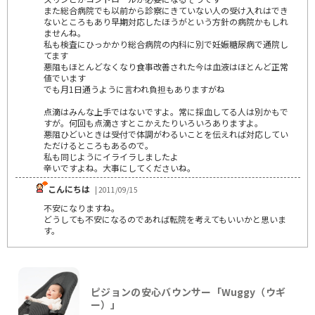
また総合病院でも以前から診察にきていない人の受け入れはでき
ないところもあり早期対応したほうがという方針の病院かもしれ
ませんね。
私も検査にひっかかり総合病院の内科に別で妊娠糖尿病で通院し
てます
悪阻もほとんどなくなり食事改善された今は血液はほとんど正常
値でいます
でも月1日通うように言われ負担もありますがね
点滴はみんな上手ではないですよ。常に採血してる人は別かもで
すが。何回も点滴さすとこかえたりいろいろありますよ。
悪阻ひどいときは受付で体調がわるいことを伝えれば対応してい
ただけるところもあるので。
私も同じようにイライラしましたよ
辛いですよね。大事にしてくださいね。
こんにちは
| 2011/09/15
不安になりますね。
どうしても不安になるのであれば転院を考えてもいいかと思いま
す。
ピジョンの安心バウンサー「Wuggy（ウギ
ー）」