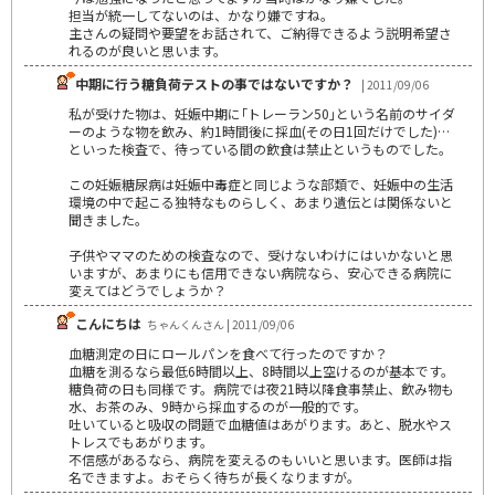
担当が統一してないのは、かなり嫌ですね。
主さんの疑問や要望をお話されて、ご納得できるよう説明希望さ
れるのが良いと思います。
中期に行う糖負荷テストの事ではないですか？
| 2011/09/06
私が受けた物は、妊娠中期に｢トレーラン50｣という名前のサイダ
ーのような物を飲み、約1時間後に採血(その日1回だけでした)…
といった検査で、待っている間の飲食は禁止というものでした。
この妊娠糖尿病は妊娠中毒症と同じような部類で、妊娠中の生活
環境の中で起こる独特なものらしく、あまり遺伝とは関係ないと
聞きました。
子供やママのための検査なので、受けないわけにはいかないと思
いますが、あまりにも信用できない病院なら、安心できる病院に
変えてはどうでしょうか？
こんにちは
ちゃんくんさん | 2011/09/06
血糖測定の日にロールパンを食べて行ったのですか？
血糖を測るなら最低6時間以上、8時間以上空けるのが基本です。
糖負荷の日も同様です。病院では夜21時以降食事禁止、飲み物も
水、お茶のみ、9時から採血するのが一般的です。
吐いていると吸収の問題で血糖値はあがります。あと、脱水やス
トレスでもあがります。
不信感があるなら、病院を変えるのもいいと思います。医師は指
名できますよ。おそらく待ちが長くなりますが。