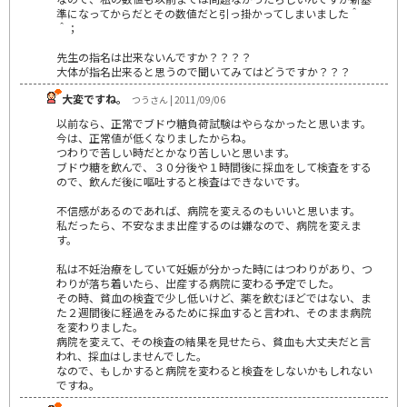
準になってからだとその数値だと引っ掛かってしまいました＾
＾；
先生の指名は出来ないんですか？？？？
大体が指名出来ると思うので聞いてみてはどうですか？？？
大変ですね。
つうさん | 2011/09/06
以前なら、正常でブドウ糖負荷試験はやらなかったと思います。
今は、正常値が低くなりましたからね。
つわりで苦しい時だとかなり苦しいと思います。
ブドウ糖を飲んで、３０分後や１時間後に採血をして検査をする
ので、飲んだ後に嘔吐すると検査はできないです。
不信感があるのであれば、病院を変えるのもいいと思います。
私だったら、不安なまま出産するのは嫌なので、病院を変えま
す。
私は不妊治療をしていて妊娠が分かった時にはつわりがあり、つ
わりが落ち着いたら、出産する病院に変わる予定でした。
その時、貧血の検査で少し低いけど、薬を飲むほどではない、ま
た２週間後に経過をみるために採血すると言われ、そのまま病院
を変わりました。
病院を変えて、その検査の結果を見せたら、貧血も大丈夫だと言
われ、採血はしませんでした。
なので、もしかすると病院を変わると検査をしないかもしれない
ですね。