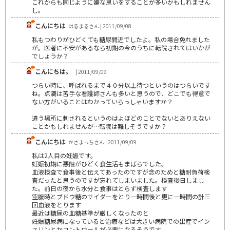
これからも同じように嫌な思いをすることが多いかもしれません
し。
こんにちは
はるまるさん | 2011/09/08
私もつわりがひどくても糖尿間近でしたよ。私の場合免れました
が。医者に不安があるなら初期の今のうちに転院されてはいかが
でしょうか？
こんにちは。
| 2011/09/09
つらい時に、呼ばれるまで４０分以上待つというのはつらいです
ね。点滴は苦手な看護師さんも多いと思うので、どこでも得意で
ない方がいることはわかっていらっしゃいますか？
違う場所に刺されるというのはよほどのことでないとありえない
ことかもしれませんが…転院は難しそうですか？
こんにちは
かさまっちさん | 2011/09/09
私は2人目の妊娠です。
妊娠初期に悪阻がひどく食生活もまばらでした。
血液検査で食事後と伝えてあったのですが念のためと糖耐負荷検
査だったと思うのですが忘れてしまいました。検査後日しまし
た。前日の夜から水分と食事はとらず検査します
空腹時とブドウ糖のサイダーをとり一時間後と更に一時間の計三
回血液をとります
最近は糖尿の血糖基準が厳しくなったのと
妊娠糖尿病になっていると治療などは大きい病院での出産でイン
スリンとかコントロールが必要になるそうです