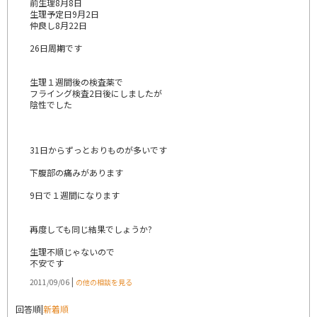
前生理8月8日
生理予定日9月2日
仲良し8月22日
26日周期です
生理１週間後の検査薬で
フライング検査2日後にしましたが
陰性でした
31日からずっとおりものが多いです
下腹部の痛みがあります
9日で１週間になります
再度しても同じ結果でしょうか?
生理不順じゃないので
不安です
|
2011/09/06
の他の相談を見る
回答順
|
新着順