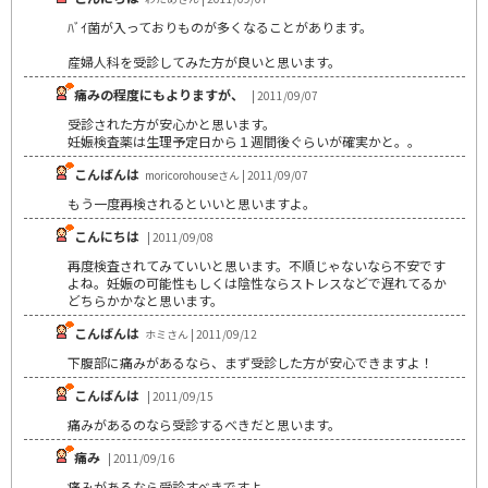
ﾊﾞｲ菌が入っておりものが多くなることがあります。
産婦人科を受診してみた方が良いと思います。
痛みの程度にもよりますが、
| 2011/09/07
受診された方が安心かと思います。
妊娠検査薬は生理予定日から１週間後ぐらいが確実かと。。
こんばんは
moricorohouseさん | 2011/09/07
もう一度再検されるといいと思いますよ。
こんにちは
| 2011/09/08
再度検査されてみていいと思います。不順じゃないなら不安です
よね。妊娠の可能性もしくは陰性ならストレスなどで遅れてるか
どちらかかなと思います。
こんばんは
ホミさん | 2011/09/12
下腹部に痛みがあるなら、まず受診した方が安心できますよ！
こんばんは
| 2011/09/15
痛みがあるのなら受診するべきだと思います。
痛み
| 2011/09/16
痛みがあるなら受診すべきですよ