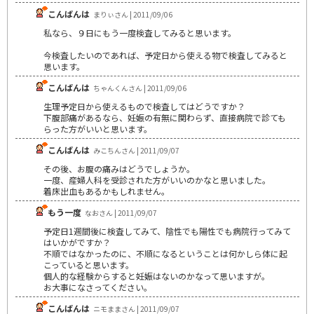
こんばんは
まりぃさん | 2011/09/06
私なら、９日にもう一度検査してみると思います。
今検査したいのであれば、予定日から使える物で検査してみると
思います。
こんばんは
ちゃんくんさん | 2011/09/06
生理予定日から使えるもので検査してはどうですか？
下腹部痛があるなら、妊娠の有無に関わらず、直接病院で診ても
らった方がいいと思います。
こんばんは
みこちんさん | 2011/09/07
その後、お腹の痛みはどうでしょうか。
一度、産婦人科を受診された方がいいのかなと思いました。
着床出血もあるかもしれません。
もう一度
なおさん | 2011/09/07
予定日1週間後に検査してみて、陰性でも陽性でも病院行ってみて
はいかがですか？
不順ではなかったのに、不順になるということは何かしら体に起
こっていると思います。
個人的な経験からすると妊娠はないのかなって思いますが。
お大事になさってください。
こんばんは
ニモままさん | 2011/09/07