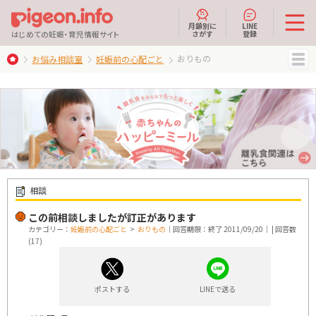
月齢別に
LINE
さがす
登録
はじめての妊娠・育児情報サイト
おりもの
お悩み相談室
妊娠前の心配ごと
MENU
相談
この前相談しましたが訂正があります
カテゴリー：
妊娠前の心配ごと
>
おりもの
｜回答期限：終了 2011/09/20｜ | 回答数
(17)
ポストする
LINEで送る