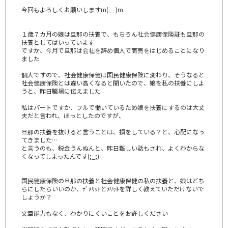
今回もよろしくお願いしますm(__)m
１歳７カ月の娘は旦那の扶養で、もちろん社会健康保険証も旦那の
扶養としてはいっています
ですか、今月で旦那は会社を辞め個人で商売をはじめることになり
ました
個人ですので、社会健康保健は国民健康保険に変わり、そうなると
社会健康保険とは違い高くなると聞いたので、娘を私の扶養にしよ
うと、昨日職場に伝えました
私はパートですか、フルで働いているため娘を扶養にするのは大丈
夫だと言われ、ほっとしたのですが、
旦那の扶養を抜けると言うことは、損をしている？と、心配になっ
てきました…
と言うのも、税金うんぬんと、昨日難しい話もされ、よくわからな
くなってしまったんです(;_;)
国民健康保険の旦那の扶養と社会健康保健の私の扶養と、娘はどち
らにしたらいいのか、ﾃﾞﾒﾘｯﾄとﾒﾘｯﾄを詳しく教えていただけないで
しょうか？
文章能力もなく、わかりにくいことをお許しください