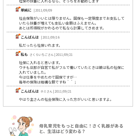
社保の扶養に入れるなら、そっちをお勧めします
単純に
| 2011/09/09
社会保険がいいとは限りません。国保も一定限度までお支払して
いたら扶養が増えても支払い金額はふえません。
あとは所得税がかわるので私なら計算してきめます。
こんばんは
| 2011/09/16
私だったら社保いれます。
私も
さくらいちごさん | 2011/09/21
社保に入れると思います。
ウチも旦那が自営で私がフルで働いていたときは娘は私の社保に
入れていました。
今は仕事をやめたので国保ですが…
毎年の保険は結構な額ですね＾＾；
こんばんは
ホミさん | 2011/09/21
やはり主さんの社会保険に入った方がいいと思いますよ。
母乳育児をもっと自由に！さく乳器がある
と、生活はどう変わる？