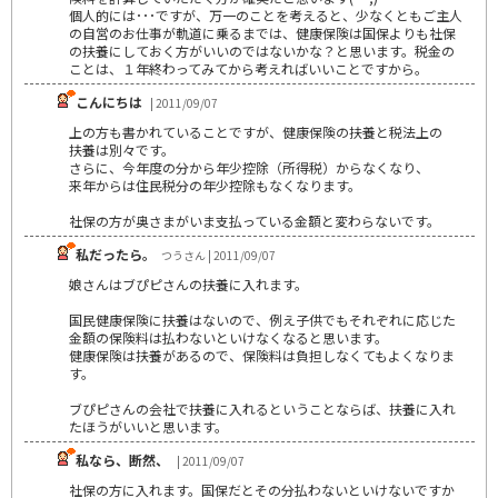
個人的には･･･ですが、万一のことを考えると、少なくともご主人
の自営のお仕事が軌道に乗るまでは、健康保険は国保よりも社保
の扶養にしておく方がいいのではないかな？と思います。税金の
ことは、１年終わってみてから考えればいいことですから。
こんにちは
| 2011/09/07
上の方も書かれていることですが、健康保険の扶養と税法上の
扶養は別々です。
さらに、今年度の分から年少控除（所得税）からなくなり、
来年からは住民税分の年少控除もなくなります。
社保の方が奥さまがいま支払っている金額と変わらないです。
私だったら。
つうさん | 2011/09/07
娘さんはブぴピさんの扶養に入れます。
国民健康保険に扶養はないので、例え子供でもそれぞれに応じた
金額の保険料は払わないといけなくなると思います。
健康保険は扶養があるので、保険料は負担しなくてもよくなりま
す。
ブぴピさんの会社で扶養に入れるということならば、扶養に入れ
たほうがいいと思います。
私なら、断然、
| 2011/09/07
社保の方に入れます。国保だとその分払わないといけないですか