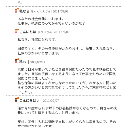
ら。
私なら
ちゃんくんさん | 2011/09/07
あなたの社会保険にいれます。
仕事が、軌道にのってからでもいいのかな？
こんにちは
まりぃさん | 2011/09/07
私なら、社保に入れます。
国保ですと、その分保険料がかかりますし、扶養に入れるなら、
社保の方がいいと思います。
私も
| 2011/09/07
以前は自分が働いていたとき組合保険だったので私の扶養にして
ました。旦那の手伝いをするようになって仕事をやめたので国民
保険になりましたが…。
私も保険の事はよくわからなかったのですが、わかる人に聞いた
らその方がいいと言われてそうしてました(^-^;年末調整なども楽
でしたし。
こんにちは♪
| 2011/09/07
確か今年度から16才以下の扶養控除がなくなるので、奥さんの扶
養にいれても損をするはないと思います。
反対に国保に入れば頭数で支払いがいくらかは増えるので、その
方が損かなと思います。