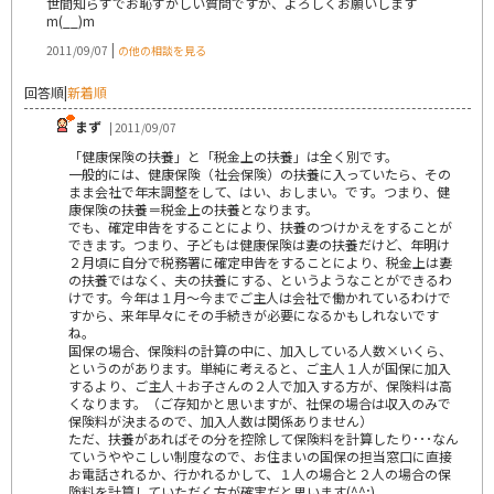
世間知らずでお恥ずかしい質問ですが、よろしくお願いします
m(__)m
|
2011/09/07
の他の相談を見る
回答順
|
新着順
まず
| 2011/09/07
「健康保険の扶養」と「税金上の扶養」は全く別です。
一般的には、健康保険（社会保険）の扶養に入っていたら、その
まま会社で年末調整をして、はい、おしまい。です。つまり、健
康保険の扶養＝税金上の扶養となります。
でも、確定申告をすることにより、扶養のつけかえをすることが
できます。つまり、子どもは健康保険は妻の扶養だけど、年明け
２月頃に自分で税務署に確定申告をすることにより、税金上は妻
の扶養ではなく、夫の扶養にする、というようなことができるわ
けです。今年は１月～今までご主人は会社で働かれているわけで
すから、来年早々にその手続きが必要になるかもしれないです
ね。
国保の場合、保険料の計算の中に、加入している人数×いくら、
というのがあります。単純に考えると、ご主人１人が国保に加入
するより、ご主人＋お子さんの２人で加入する方が、保険料は高
くなります。（ご存知かと思いますが、社保の場合は収入のみで
保険料が決まるので、加入人数は関係ありません）
ただ、扶養があればその分を控除して保険料を計算したり･･･なん
ていうややこしい制度なので、お住まいの国保の担当窓口に直接
お電話されるか、行かれるかして、１人の場合と２人の場合の保
険料を計算していただく方が確実だと思います(^^;)