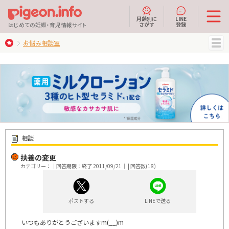
月齢別に
LINE
さがす
登録
はじめての妊娠・育児情報サイト
お悩み相談室
MENU
相談
扶養の変更
カテゴリー：｜回答期限：終了 2011/09/21｜ | 回答数(18)
ポストする
LINEで送る
いつもありがとうございますm(__)m