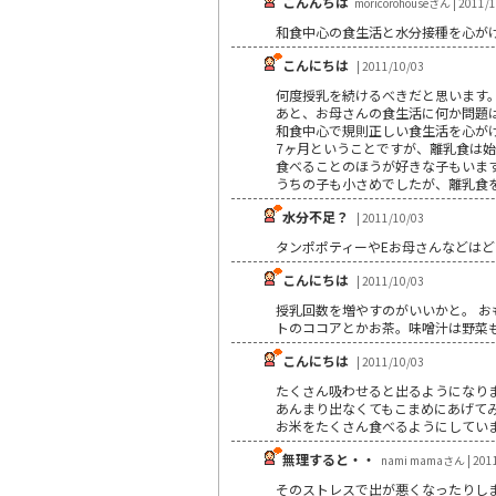
こんんちは
moricorohouseさん | 2011/
和食中心の食生活と水分接種を心が
こんにちは
| 2011/10/03
何度授乳を続けるべきだと思います
あと、お母さんの食生活に何か問題
和食中心で規則正しい食生活を心が
7ヶ月ということですが、離乳食は
食べることのほうが好きな子もいま
うちの子も小さめでしたが、離乳食
水分不足？
| 2011/10/03
タンポポティーやEお母さんなどは
こんにちは
| 2011/10/03
授乳回数を増やすのがいいかと。 
トのココアとかお茶。味噌汁は野菜
こんにちは
| 2011/10/03
たくさん吸わせると出るようになり
あんまり出なくてもこまめにあげて
お米をたくさん食べるようにしてい
無理すると・・
nami mamaさん | 201
そのストレスで出が悪くなったりし