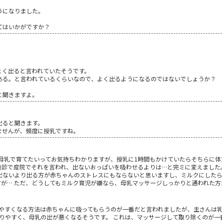
うになりました。
てはいかがですか？
よく出ると言われていたそうです。
ある。と言われているくらいなので、よく出るようになるのではないでしょうか？
と聞きますよ。
出ると聞きます。
ませんが、頻度に授乳ですね。
 母乳で育てたいってお気持ちわかりますが、授乳に1時間もかけていたらそちらに
検診で産院でそれを言われ、出ないおっぱいを吸わせるよりは…と完ミに変えました
出ないより出る方が赤ちゃんのストレスにもならないと思いますし、ミルクにしたら
すが… ただ、どうしてもミルク育児が嫌なら、母乳マッサージしっかりと通われた
出やすくなる方法は赤ちゃんに吸ってもらうのが一番だと言われましたが、主さんは
まりやすく、母乳の出が悪くなるそうです。 これは、マッサージして取り除くのが一