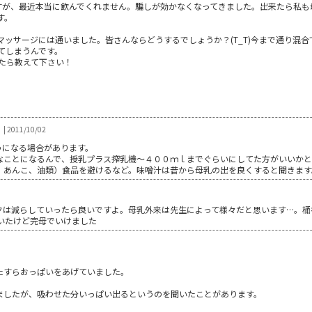
ますが、最近本当に飲んでくれません。騙しが効かなくなってきました。出来たら私
す。
。
ッサージには通いました。皆さんならどうするでしょうか？(T_T)今まで通り混合
てしまうんです。
たら教えて下さい！
| 2011/10/02
うになる場合があります。
なことになるんで、授乳プラス搾乳機～４００ｍｌまでぐらいにしてた方がいいか
、あんこ、油類）食品を避けるなど。味噌汁は昔から母乳の出を良くすると聞きます
クは減らしていったら良いですよ。母乳外来は先生によって様々だと思います…。桶
いたけど完母でいけました
たすらおっぱいをあげていました。
ましたが、吸わせた分いっぱい出るというのを聞いたことがあります。