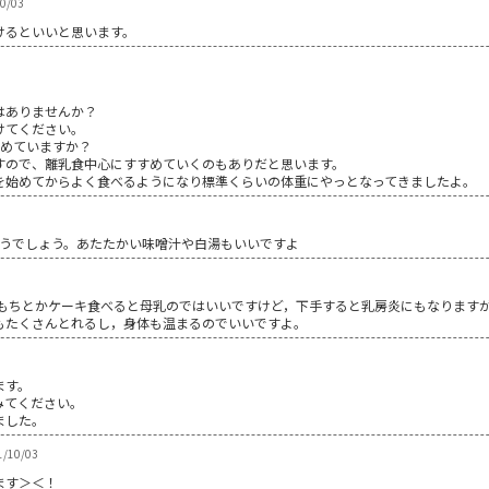
10/03
けるといいと思います。
。
はありませんか？
けてください。
始めていますか？
すので、離乳食中心にすすめていくのもありだと思います。
を始めてからよく食べるようになり標準くらいの体重にやっとなってきましたよ。
どうでしょう。あたたかい味噌汁や白湯もいいですよ
おもちとかケーキ食べると母乳のではいいですけど，下手すると乳房炎にもなりますが
もたくさんとれるし，身体も温まるのでいいですよ。
ます。
みてください。
ました。
1/10/03
ます＞＜！