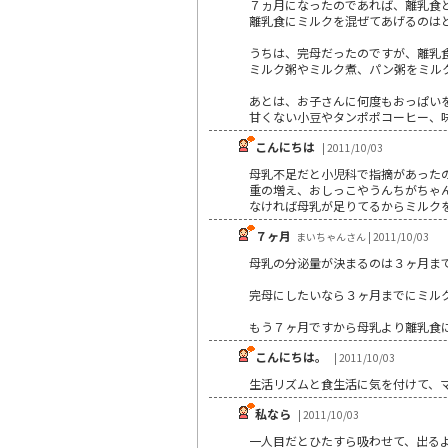
７ヵ月になったのであれば、離乳食
離乳食にミルクを混ぜてあげるのは
うちは、完母だったのですが、離乳
ミルク粥やミルク煮、パン粥をミル
あとは、お子さんに何度もおっぱい
甘くない小豆やタンポポコーヒー、
こんにちは
| 2011/10/03
母乳不足だと小児科で指摘があった
重の増え、おしっこやうんちがちゃ
なければ母乳が足りてるからミルク
７ヶ月
まいちゃんさん | 2011/10/03
母乳の分泌量が決まるのは３ヶ月ま
完母にしたいなら３ヶ月までにミル
もう７ヶ月ですから母乳より離乳食
こんにちは。
| 2011/10/03
生活リズムと食生活に気を付けて、
私なら
| 2011/10/03
一人目だとひたすら吸わせて、出る