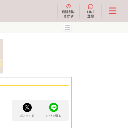
月齢別に
LINE
さがす
登録
MENU
ポストする
LINEで送る