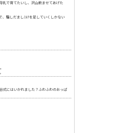
も母乳で育てたいし、沢山飲ませてあげた
で、騙しだましﾐﾙｸを足していくしかない
と。
。
谷式にはいかれました？ふわふわのおっぱ