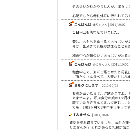
そのせいかわかりませんが、出るよ
心配でしたら母乳外来に行かれてみ
こんばんは
まりぃさん | 2011/10/02
１日何回も吸わせていました。
昔は、おもちを食べるとおっぱいが
今は、出過ぎて乳腺が詰まることも
和食中心が質のいいおっぱいが出る
こんばんは
みこちんさん | 2011/10/02
和食中心で、玄米ご飯とかだと母乳
ご飯たくさん食べて、大変かもしれ
ミルクにします
| 2011/10/02
お腹が空いたらミルク飲みますよ。
えませんよ。 私は自分の娘の1ヶ月
腹すいたらきちんとミルク飲むし、
でも、1歳3ヶ月で8キロギリギリで
すみません
| 2011/10/02
質問を読み違えていました。 母乳が
りませんか？ それがあると乳腺が詰