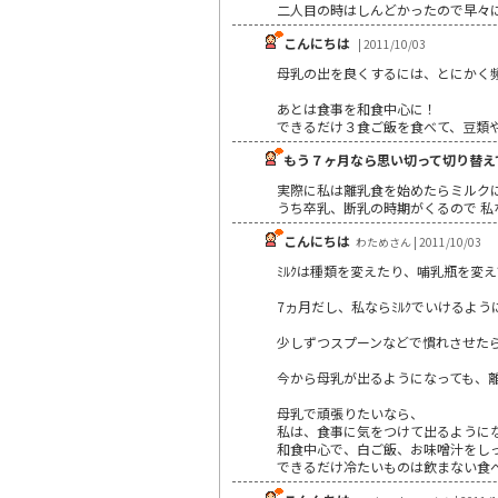
二人目の時はしんどかったので早々
こんにちは
| 2011/10/03
母乳の出を良くするには、とにかく
あとは食事を和食中心に！
できるだけ３食ご飯を食べて、豆類や根
もう７ヶ月なら思い切って切り替え
実際に私は離乳食を始めたらミルク
うち卒乳、断乳の時期がくるので 私
こんにちは
わためさん | 2011/10/03
ﾐﾙｸは種類を変えたり、哺乳瓶を変
7ヵ月だし、私ならﾐﾙｸでいけるよ
少しずつスプーンなどで慣れさせた
今から母乳が出るようになっても、
母乳で頑張りたいなら、
私は、食事に気をつけて出るように
和食中心で、白ご飯、お味噌汁をし
できるだけ冷たいものは飲まない食