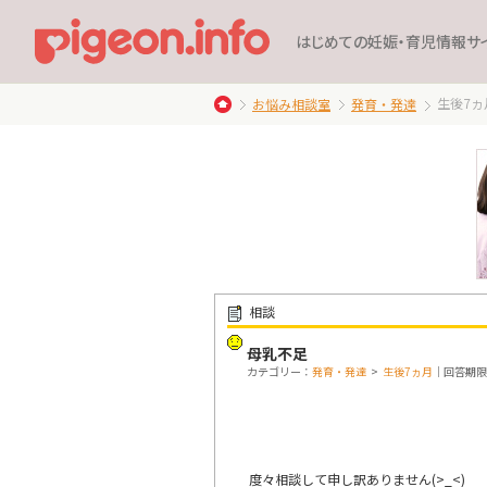
はじめての妊娠・育児情報サ
生後7ヵ
お悩み相談室
発育・発達
相談
母乳不足
カテゴリー：
発育・発達
>
生後7ヵ月
｜回答期限：
度々相談して申し訳ありません(>_<)