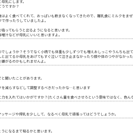
と母乳にします。
どうですか？
食はよく食べてくれて、おっぱいも飲まなくなってきたので、離乳食にミルクをまぜ
クで作ったりしていましたよ。
を吸ってもらうと出るようになると思います。
味噌汁などが母乳にいいと思いますよ。
のでしょうか？そうでなく小柄でも体重も少しずつでも増えおしっこやうんちも出
んと出てるか母乳をあげてもすぐ泣いて泣き止まなかったり顔や体のつやがなかった
を嫌がるのかもしれませんよ。
でと聞いたことがあります。
クを減らすなどして調整するべきだったかな…と思います
に力を入れてはいかがですか？(たくさん量を食べさせろという意味ではなく、色ん
マッサージや搾乳を少しして、なるべく母乳で頑張ってはどうでしょうか。
ようになるまで粘るかと思います。