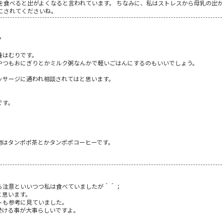
を食べると出がよくなると言われています。 ちなみに、私はストレスから母乳の出が
にされてくださいね。
？
養はむりです。
やつもおにぎりとかミルク粥なんかで軽いごはんにするのもいいでしょう。
ッサージに通われ相談されてはと思います。
です。
物はタンポポ茶とかタンポポコーヒーです。
ら注意といいつつ私は食べていましたが＾＾；
と思います。
トも参考に見ていました。
続ける事が大事らしいですよ。
！