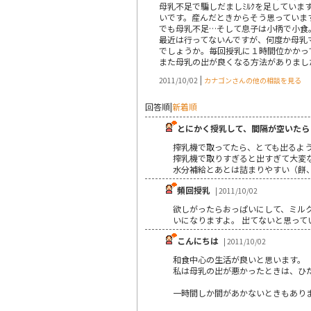
母乳不足で騙しだましﾐﾙｸを足してい
いです。産んだときからそう思っていま
でも母乳不足…そして息子は小柄で小食
最近は行ってないんですが、何度か母乳マ
でしょうか。毎回授乳に１時間位かかっ
また母乳の出が良くなる方法がありまし
|
2011/10/02
カナゴンさんの他の相談を見る
回答順
|
新着順
とにかく授乳して、間隔が空いたら
搾乳機で取ってたら、とても出るよ
搾乳機で取りすぎると出すぎて大変
水分補給とあとは詰まりやすい（餅
頻回授乳
| 2011/10/02
欲しがったらおっぱいにして、ミル
いになりますよ。 出てないと思って
こんにちは
| 2011/10/02
和食中心の生活が良いと思います。
私は母乳の出が悪かったときは、ひ
一時間しか間があかないときもあり