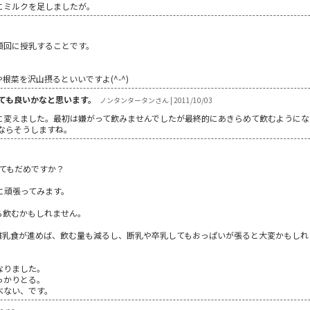
にミルクを足しましたが。
頻回に授乳することです。
菜を沢山摂るといいですよ(^-^)
ても良いかなと思います。
ノンタンタータンさん | 2011/10/03
に変えました。最初は嫌がって飲みませんでしたが最終的にあきらめて飲むようにな
ならそうしますね。
えてもだめですか？
うに頑張ってみます。
ら飲むかもしれません。
離乳食が進めば、飲む量も減るし、断乳や卒乳してもおっぱいが張ると大変かもしれ
なりました。
っかりとる。
べない、です。