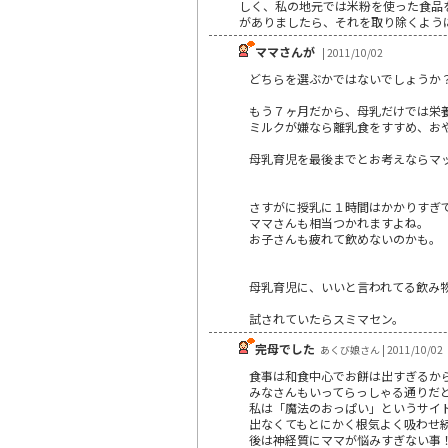
しく、私の地元では米粉を使った食品
がありましたら、それを取り除くよう
ママさんが
| 2011/10/02
どちらを選ぶかではないでしょうか
もう７ヶ月だから、母乳だけでは栄
ミルクが嫌なら離乳食をすすめ、お
母乳育児を最後までとお考えならマ
さすがに授乳に１時間はかかりすぎ
ママさんも相当つかれますよね。
お子さんも疲れて飲めないのかも。
母乳育児に、いいと言われてる飲み
試されていたらスミマセン。
完母でした
あくび娘さん | 2011/10/02
食事は和食中心でお餅は出すぎるか
みなさんもいってらっしゃる通りだ
私は「魔法のおっぱい」というサイ
出なくてもとにかく根気よく吸わせ
後は神経質にママが悩みすぎない事