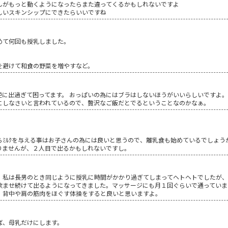
んがもっと動くようになったらまた違ってくるかもしれないですよ
しいスキンシップにできたらいいですね
めて何回も授乳しました。
を避けて和食の野菜を増やすなど。
に出過ぎて困ってます。 おっぱいの為にはブラはしないほうがいいらしいですよ。
にしなさいと言われているので、贅沢なご飯だとでるということなのかなぁ。
らﾐﾙｸを与える事はお子さんの為には良いと思うので、離乳食も始めているでしょう
りませんが、２人目で出るかもしれないですし。
。私は長男のとき同じように授乳に時間がかかり過ぎてしまってヘトヘトでしたが
飲ませ続けて出るようになってきました。マッサージにも月１回ぐらいで通っていま
、背中や肩の筋肉をほぐす体操をすると良いと思いますよ。
ば、母乳だけにします。