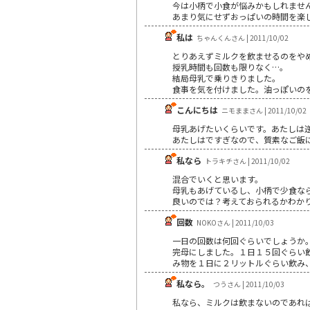
今は小柄で小食が悩みかもしれませ
あまり気にせずおっぱいの時間を楽
私は
ちゃんくんさん | 2011/10/02
とりあえずミルクを飲ませるのをや
授乳時間も回数も限りなく…。
結局母乳で乗りきりました。
食事を気を付けました。油っぽいの
こんにちは
ニモままさん | 2011/10/02
母乳あげたいくらいです。あたしは逆
あたしはですぎなので、質素なご飯
私なら
トラキチさん | 2011/10/02
混合でいくと思います。
母乳もあげているし、小柄で少食な
良いのでは？考えておられるかわか
回数
NOKOさん | 2011/10/03
一日の回数は何回ぐらいでしょうか
完母にしました。１日１５回ぐらい
み物を１日に２リットルぐらい飲み
私なら。
つうさん | 2011/10/03
私なら、ミルクは飲まないのであれ