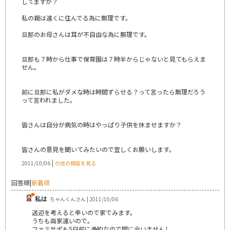
してますか？
私の親は遠くに住んでる為に無理です。
旦那のお母さんは耳が不自由な為に無理です。
旦那も７時から仕事で保育園は７時半からじゃないと見てもらえま
せん。
前に旦那に私がダメな時は時間ずらせる？って言ったら無理だろう
って言われました。
皆さんは自分が病気の時はやっぱり子供を休ませますか？
皆さんの意見を聞いてみたいので宜しくお願いします。
|
2011/10/06
の他の相談を見る
回答順
|
新着順
私は
ちゃんくんさん | 2011/10/06
送迎を考えると辛いので家でみます。
うちも両家遠いので。
ファミサポも5日前に予約なので間に合いませんし。