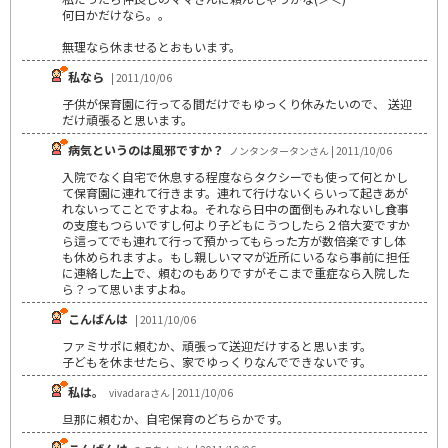
何日かだけなら。。
無理なら休ませるとおもいます。
私なら
| 2011/10/06
子供が保育園に行ってる間だけでもゆっくり休みたいので、 送迎
だけ頑張ると思います。
病気というのは風邪ですか？
ノンタンタータンさん | 2011/10/06
入院でなく自宅で休息する程度ならタクシーでも使って何とかし
て保育園に連れて行きます。連れて行けないくらいって起きあが
れないってことですよね。それなら日中の面倒もみれないし食事
の支度もつらいですし何より子どもにうつしたら２倍大変ですか
ら這ってでも連れて行って預かってもらった方が数倍楽ですし体
も休められますよ。もし親しいママが近所にいるなら事前に担任
に連絡した上で、頼むのもありですがそこまで重症なら入院した
ら？って思いますよね。
こんばんは
| 2011/10/06
ファミサポに頼むか、頑張って送迎だけすると思います。
子どもを休ませたら、家でゆっくりなんでできないです。
私は。
vivadaraさん | 2011/10/06
旦那に頼むか、自宅保育のどちらかです。