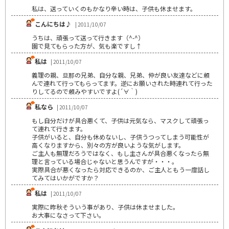
私は、送っていくのもかなり辛い時は、子供も休ませます。
こんにちは♪
| 2011/10/07
うちは、頑張って送って行きます（^-^）
園で見てもらった方が、気も楽ですし↑
私は
| 2011/10/07
義理の親、旦那の兄弟、自分な親、兄弟、仲が良い友達などに頼
んで連れて行ってもらってます。逆にお願いされた時連れて行った
りしてるので頼みやすいですよ(´∀｀)
私なら
| 2011/10/07
もし自分だけが具合悪くて、子供は元気なら、マスクして頑張っ
て連れて行きます。
子供がいると、自分も休めないし、子供うつってしまう可能性が
高くなりますから、別々の方が良いような気がします。
ご主人も無理だろうではなく、もし主さんが具合悪くなったら無
理と言っている場合じゃないと思うんですが・・・。
実際具合が悪くなったら対応できるのか、ご主人ともう一度話し
てみてはいかがですか？
私は
| 2011/10/07
実際に昨秋そういう事があり、子供は休ませました。
お大事になさって下さい。