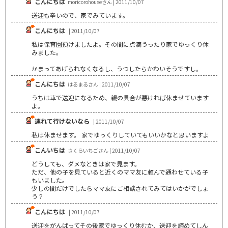
こんにちは
moricorohouseさん | 2011/10/07
送迎も辛いので、家でみています。
こんにちは
| 2011/10/07
私は保育園預けましたよ。その間に点滴うったり家でゆっくり休
みました。
かまってあげられなくなるし、うつしたらかわいそうですし。
こんにちは
はるまるさん | 2011/10/07
うちは車で送迎になるため、親の具合が悪ければ休ませています
よ。
連れて行けないなら
| 2011/10/07
私は休ませます。 家でゆっくりしていてもいいかなと思いますよ
こんいちは
さくらいちごさん | 2011/10/07
どうしても、ダメなときは家で見ます。
ただ、他の子を見ていると近くのママ友に頼んで通わせている子
もいました。
少しの間だけでしたらママ友にご相談されてみてはいかがでしょ
う？
こんにちは
| 2011/10/07
送迎をがんばってその後家でゆっくり休むか、送迎を諦めてしん