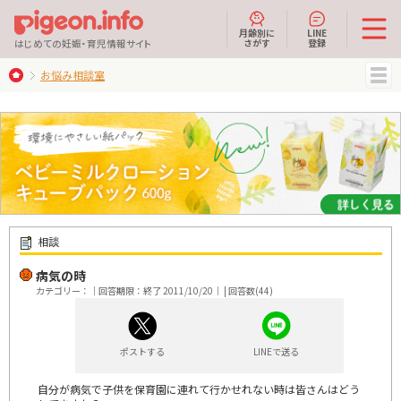
月齢別に
LINE
さがす
登録
はじめての妊娠・育児情報サイト
お悩み相談室
MENU
相談
病気の時
カテゴリー：｜回答期限：終了 2011/10/20｜ | 回答数(44)
ポストする
LINEで送る
自分が病気で子供を保育園に連れて行かせれない時は皆さんはどう