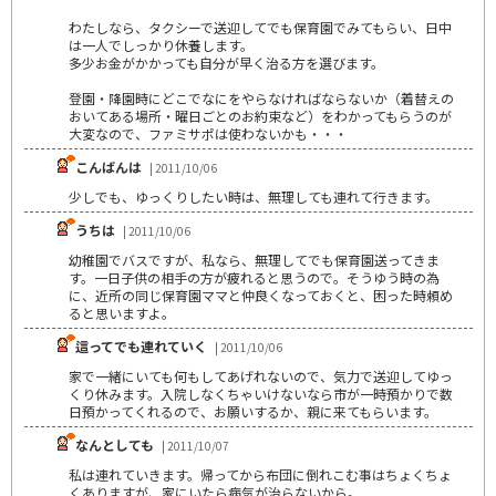
わたしなら、タクシーで送迎してでも保育園でみてもらい、日中
は一人でしっかり休養します。
多少お金がかかっても自分が早く治る方を選びます。
登園・降園時にどこでなにをやらなければならないか（着替えの
おいてある場所・曜日ごとのお約束など）をわかってもらうのが
大変なので、ファミサポは使わないかも・・・
こんばんは
| 2011/10/06
少しでも、ゆっくりしたい時は、無理しても連れて行きます。
うちは
| 2011/10/06
幼稚園でバスですが、私なら、無理してでも保育園送ってきま
す。一日子供の相手の方が疲れると思うので。そうゆう時の為
に、近所の同じ保育園ママと仲良くなっておくと、困った時頼め
ると思いますよ。
這ってでも連れていく
| 2011/10/06
家で一緒にいても何もしてあげれないので、気力で送迎してゆっ
くり休みます。入院しなくちゃいけないなら市が一時預かりで数
日預かってくれるので、お願いするか、親に来てもらいます。
なんとしても
| 2011/10/07
私は連れていきます。帰ってから布団に倒れこむ事はちょくちょ
くありますが、家にいたら病気が治らないから。