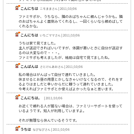
こんにちは
ニモままさん | 2011/10/06
ファミサポか、うちなら、隣のおばちゃんに頼んじゃうかも。隣
のおばちゃんよく面倒みてくれるし、一回くらいなら頼めばして
くれるかな。
こんにちは
いちごママさん | 2011/10/06
うちは家で見てました。
主人が送迎できればいいですが、体調が悪いときに自分が送迎す
るのは大変なので・・・。
ファミサポも考えましたが、結局は自宅で見てましたね。
こんばんは
さとけんあおさん | 2011/10/06
私の場合はがんばって自分で連れていきました。
休ませるとお昼の用意とかしなきゃいけなくなるので、それをす
るよりはましだと辛いからだに鞭うって連れていきました。
今考えればファミサポとか使えばよかったなぁと思います。
こんにちは。
| 2011/10/06
お近くで頼れる人が居ない場合は、ファミリーサポートを使って
いるようです。知人が利用していますよ。
それが無理なら休んでいるそうです。
うちは
なぴなぴさん | 2011/10/06