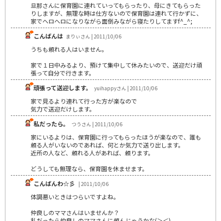
旦那さんに保育園に連れていってもらったり、母にきてもらった
りしますが、無理な時は仕方ないので保育園は連れて行かずに、
家でヘロヘロになりながら面倒みながら寝たりしてますf^_^;
こんばんは
まりぃさん | 2011/10/06
うちも頼れる人はいません。
家で１日中みるより、預けて集中して休みたいので、送迎だけ頑
張って自分で行きます。
頑張って送迎します。
yuihappyさん | 2011/10/06
家で見るより連れて行った方が楽なので
気力で送迎だけします。
私だったら。
つうさん | 2011/10/06
家にいるよりは、保育園に行ってもらったほうが楽なので、誰も
頼る人がいないのであれば、何とか気力で送り出します。
近所の人など、頼れる人があれば、頼ります。
どうしても無理なら、保育園を休ませます。
こんばんわ☆彡
| 2011/10/06
体調悪いときはつらいですよね。
仲良しのママさんはいませんか？
私だったら仲良しのママさんに頼んじゃうかな(＞＜)