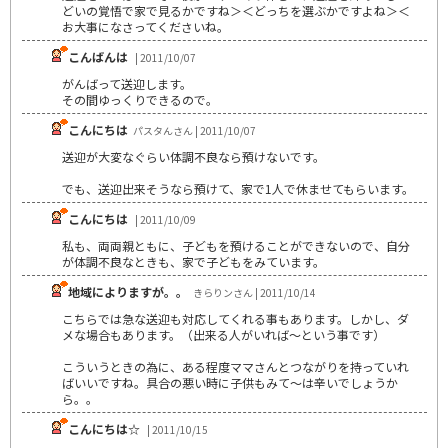
どいの覚悟で家で見るかですね＞＜どっちを選ぶかですよね＞＜
お大事になさってくださいね。
こんばんは
| 2011/10/07
がんばって送迎します。
その間ゆっくりできるので。
こんにちは
パスタんさん | 2011/10/07
送迎が大変なぐらい体調不良なら預けないです。
でも、送迎出来そうなら預けて、家で1人で休ませてもらいます。
こんにちは
| 2011/10/09
私も、両両親ともに、子どもを預けることができないので、自分
が体調不良なときも、家で子どもをみています。
地域によりますが。。
きらりンさん | 2011/10/14
こちらでは急な送迎も対応してくれる事もあります。しかし、ダ
メな場合もあります。（出来る人がいれば～という事です）
こういうときの為に、ある程度ママさんとつながりを持っていれ
ばいいですね。具合の悪い時に子供もみて～は辛いでしょうか
ら。。
こんにちは☆
| 2011/10/15