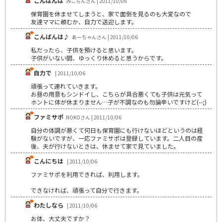
こんばんは
みこちんさん | 2011/10/06
保育園を休ませてしまうと、家で面倒を見るのも大変なので
友達ママに頼むか、自力で送迎します。
こんばんは♪
あーちゃんさん | 2011/10/06
私だったら、子供を預けると思います。
子供がいない間、ゆっくり休めると思うからです。
自力で
| 2011/10/06
頑張って連れていきます。
お昼の用意もシンドイし、こちらが具合悪くても子供は元気って
ホントに体が休まりません…子が不調なのも勿論辛いですけど(--;)
ファミサポ
NOKOさん | 2011/10/06
自分の体調が悪くて何日も保育園にも行けないほどというのは経
験がないですが、一応ファミサポは登録しています。二人目の産
後、夫が行けないときは、休ませて家で見ていました。
こんにちは
| 2011/10/06
ファミサポを利用できれば、利用します。
できなければ、頑張って自分で行きます。
わたしなら
| 2011/10/06
お体、大丈夫ですか？