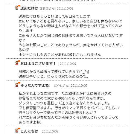
送迎だけは
赤青黄さん | 2011/10/07
送迎だけはちょっと無理しても自分でします
家にいても子どもを見れないし、家にいると自分も休めないので
どうしようもない時は主人がなんとか都合をつけて送ってくれた
りします
ご近所さんとかで同じ園の保護者でお願いできる人はいないです
か？
うちはお願いしたことはありませんが、声をかけてくれる人がい
るので
ホントにもしものことがあれば頼むかもしれません
おはようございます！
| 2011/10/07
風邪とかなら頑張って連れていきます(^_^;)
送迎は辛いけど、ゆっくり家で休めるので。
そうなんですよね。
ばやしさん | 2011/10/07
私が同じような立場です。ただ幼稚園が迎えに来るバスの
停留所までなので家から400ｍぐらいの所なんですが。
グッタリしつつも運転して送り迎えをなんとかしました。
でも保育園ですよね。行きだけママで帰りをパパにしてもらい
行きはタクシーで送って行くのは出来ませんか？
パパにも育児参加なんだから帰りぐらい迎えに行って貰うって
ありですよね。
こんにちは
| 2011/10/07