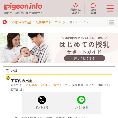
月齢別に
LINE
さがす
登録
はじめての妊娠・育児情報サイト
子宮のトラブル
お悩み相談室
妊娠中のトラブル
MENU
相談
子宮内の出血
カテゴリー：
妊娠中のトラブル
>
子宮のトラブル
｜回答期限：終了 2011/10/30｜ |
回答数(15)
ポストする
LINEで送る