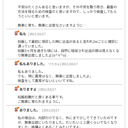
不安はたくさんあると思いますが、その不安を取り除き、最善の
方法を探るための検査だと思いますので、しっかり検査してもら
うといいと思います。
無事に育ち、無事に出産なさいますように…
私も
| 2011/10/17
妊娠して最初に受診した時に出血があると言われ2wごとに健診に
通っていました。
妊娠3ヶ月を過ぎた頃には、自然に吸収され出血の跡は見えなくな
り無事出産しましたよ(o^∀^o)
私もありました。
つうさん | 2011/10/17
私もありました。
でも、特に異常はなく、無事に出産しましたよ。
検査をして異常がないといいですね。
ありますよ
| 2011/10/17
妊娠初期だと良くある事です。
ご無事に育たれますように。
ありました。
| 2011/10/17
私の場合は、内部だけでなく、外にまで少しでてきていたのです
が、無事出産にいたりました。だいたい１２週くらいでなくなり
ました。結構よくあることみたいですよ。