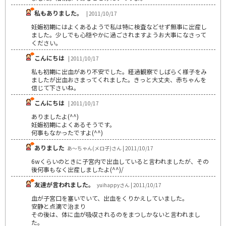
私もありました。
| 2011/10/17
妊娠初期にはよくあるようで私は特に検査などせず無事に出産し
ました。少しでも心穏やかに過ごされますようお大事になさって
ください。
こんにちは
| 2011/10/17
私も初期に出血があり不安でした。経過観察でしばらく様子をみ
ましたが出血おさまってくれました。きっと大丈夫、赤ちゃんを
信じて下さいね。
こんにちは
| 2011/10/17
ありましたよ(^^)
妊娠初期によくあるそうです。
何事もなかったですよ(^^)
ありました
あ～ちゃん(メロ子)さん | 2011/10/17
6wくらいのときに子宮内で出血していると言われましたが、その
後何事もなく出産しましたよ(^^)/
友達が言われました。
yuihappyさん | 2011/10/17
血が子宮口を塞いでいて、出血をくりかえしていました。
安静と点滴で治まり
その後は、体に血が吸収されるのをまつしかないと言われまし
た。