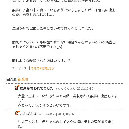
先日、妊娠６週目くらいで初めて産婦人科に行きました。
無事に子宮の中で育っているようで安心しましたが、子宮内に出血
の跡があると言われました。
生理以外で出血した事はないのでびっくりしました。
病気ではない、でも胎盤が育たない場合があるからいろいろ検査し
ましょうと言われ不安です(>_<)
同じような経験された方はいますか？
|
2011/10/16
の他の相談を見る
回答順
|
新着順
友達も言われてました
ちゃんくんさん | 2011/10/16
少量で止まっていたみたいで自然に吸収されて無事に出産してま
した。
赤ちゃん元気に育つといいですね。
こんばんは
みこちんさん | 2011/10/16
私は三人とも、赤ちゃんのタイノウの横に出血の塊がありまし
た。