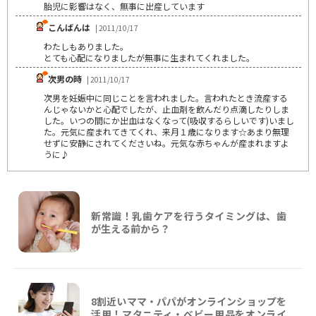
胎児に影響はなく、無事に出産しています
こんばんは
| 2011/10/17
わたしもありました。
とても心配になりましたが無事に生まれてくれました。
次男の時
| 2011/10/17
次男を妊娠中に同じことを言われました。言われたとき流産する
んじゃないかと心配でしたが、止血剤を飲んだり点滴したりしま
した。いつの間にか出血はなくなって(吸収するらしいです)いまし
た。元気に産まれてきてくれ、来月１歳になります☆あまり無理
せずに安静にされてくださいね。元気な赤ちゃんが産まれますよ
うに♪
新常識！乳歯ケアを行うタイミングは、歯
が生える前から？
8割近いママ・パパがオンラインショップを
活用！マタニティ・ベビー用品をオンライ