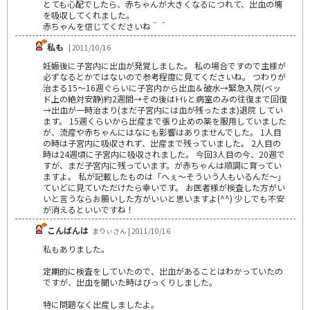
とても心配でしたら、赤ちゃんが大きくなるにつれて、出血の塊
を吸収してくれました。
赤ちゃんを信じてくださいね＾＾
私も
| 2011/10/16
妊娠後に子宮内に出血が発覚しました。 私の場合ですので主様が
必ずなるとかではないので参考程度に見てくださいね。 つわりが
治まる15～16週ぐらいに子宮内から出血＆破水→緊急入院(ベッ
ド上の絶対安静)約2週間→その後はﾄｲﾚと病室のみの往復まで回復
→出血が一時治まり(まだ子宮内には血が残ったまま)退院 してい
ます。 15週くらいから出産まで張り止めの薬を服用していました
が、流産や赤ちゃんにはなにも影響はありませんでした。 1人目
の時は子宮内に吸収されず、出産まで残っていました。 2人目の
時は24週頃に子宮内に吸収されました。 今回3人目の今、20週で
すが、まだ子宮内に残っています。が赤ちゃんは順調に育ってい
ますよ。 私が記載したものは「へぇ～そういう人もいるんだ～」
ていどに見ていただけたら幸いです。 お医者様が検査した方がい
いと言うならお願いした方がいいと思いますよ(^^) 少しでも不安
が消えるといいですね！
こんばんは
まりぃさん | 2011/10/16
私もありました。
定期的に検査をしていたので、出血があることはわかっていたの
ですが、出血を聞いた時はびっくりしました。
特に問題なく出産しましたよ。