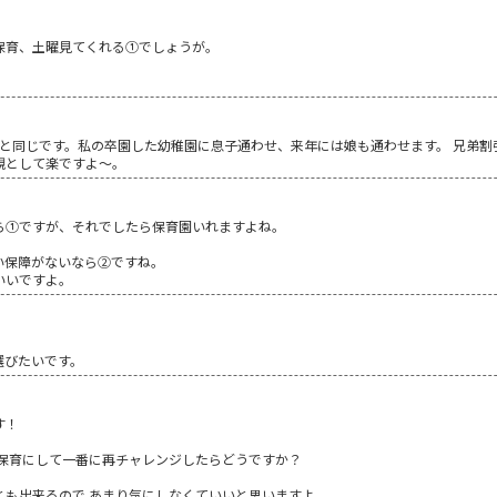
保育、土曜見てくれる①でしょうが。
まと同じです。私の卒園した幼稚園に息子通わせ、来年には娘も通わせます。 兄弟
親として楽ですよ～。
ら①ですが、それでしたら保育園いれますよね。
い保障がないなら②ですね。
いいですよ。
選びたいです。
す！
年保育にして一番に再チャレンジしたらどうですか？
とも出来るので あまり気にしなくていいと思いますよ