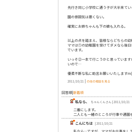
先行き同じ小学校に通う子が大半来てい
園の雰囲気は悪くない。
確実にお姉ちゃんも下の娘も入れる。
以上の点を踏まえ、皆様ならどちらの幼
ママは①の幼稚園を受けてダメなら後日
でいます。
いっそ②一本で行こうかと思っています
いので…
優柔不断な私に助言お願いいたしますm(_
|
2011/10/21
の他の相談を見る
回答順
|
新着順
私なら、
ちゃんくんさん | 2011/10/21
二番にします。
二人とも一緒のところが行事や通園
こんにちは
| 2011/10/21
私なら…ですが、ママがお仕事をし