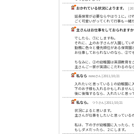
おかれている状況によります。
| 20
延長保育が必要ならやはり１に。け
ごく可愛いがってくれて行事も一緒だ
主さんはお仕事をしておられますか
でしたら、①にしますね。
それに、上のお子さんが入園してい
勤務に色々と優先順位がある保育園
お仕事しておられないのなら、②で
ちなみに、②の幼稚園は英語教育を
主さんご一家が英語にこだわるのな
私なら
nonoさん | 2011/10/21
入れたいと思っている１の幼稚園に
下のお子様も入れるかもしれません
後に後悔するなら、入れたいと思っ
私なら。
つうさん | 2011/10/21
状況によると思います。
主さんが仕事をしたいと思っている
私は、下の子が幼稚園に入ったら、
もしダメだったら、２にします。