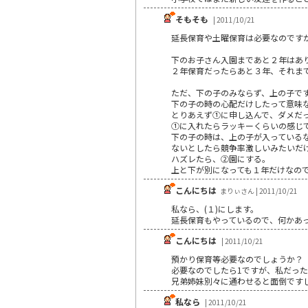
そもそも
| 2011/10/21
延長保育や土曜保育は必要なのです
下のお子さん入園まであと２年はあ
２年保育だったらあと３年、それま
ただ、下の子のみならず、上の子で
下の子の時の心配だけしたって意味
とりあえず①に申し込んで、ダメだ
①に入れたらラッキーくらいの感じ
下の子の時は、上の子が入っている
ないとしたら競争率激しいみたいだ
ハズレたら、②園にする。
上と下が別になっても１年だけなの
こんにちは
まりぃさん | 2011/10/21
私なら、(１)にします。
延長保育もやっているので、何かあ
こんにちは
| 2011/10/21
預かり保育等必要なのでしょうか？
必要なのでしたら1ですが、私だった
兄弟姉妹別々に通わせると面倒です
私なら
| 2011/10/21