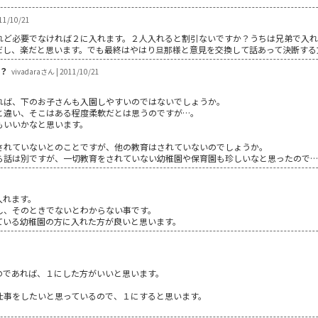
11/10/21
れど必要でなければ２に入れます。２人入れると割引ないですか？うちは兄弟で入
し、楽だと思います。でも最終はやはり旦那様と意見を交換して話あって決断する方が
？
vivadaraさん | 2011/10/21
れば、下のお子さんも入園しやすいのではないでしょうか。
と違い、そこはある程度柔軟だとは思うのですが…。
もいいかなと思います。
されていないとのことですが、他の教育はされていないのでしょうか。
ら話は別ですが、一切教育をされていない幼稚園や保育園も珍しいなと思ったので
入れます。
し、そのときでないとわからない事です。
ている幼稚園の方に入れた方が良いと思います。
のであれば、１にした方がいいと思います。
仕事をしたいと思っているので、１にすると思います。