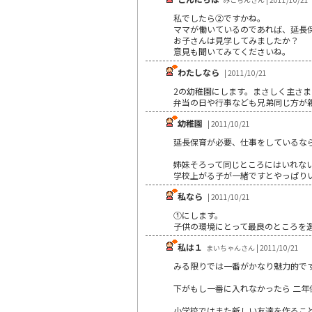
私でしたら②ですかね。
ママが働いているのであれば、延長
お子さんは見学してみましたか？
意見も聞いてみてくださいね。
わたしなら
| 2011/10/21
2の幼稚園にします。まさしく主さ
弁当の日や行事なども兄弟同じ方が
幼稚園
| 2011/10/21
延長保育が必要、仕事をしているな
姉妹そろって同じところにはいれな
学校上がる子が一緒ですとやっぱり
私なら
| 2011/10/21
①にします。
子供の環境にとって最良のところを
私は１
まいちゃんさん | 2011/10/21
みる限りでは一番がかなり魅力的で
下がもし一番に入れなかったら 二
小学校ではまた新しい友達を作るこ