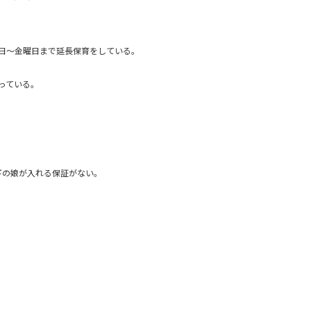
。
日～金曜日まで延長保育をしている。
。
っている。
下の娘が入れる保証がない。