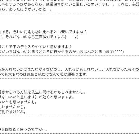
仕事をする予定があるなら、延長保育がないと厳しいと思いますし…。 それに、英
なら、あったほうがいいかと…。
もある。それに月謝も②に比べるとお安いですよね？
、それがないのなら正直微妙ですよね(￣￣；)
うことで下の子も入りやすいと思いますよ♪
ﾏがいちばんいいと思うところに行かせるのがいちばんだと思います(*^^*)
るか入れないかはまだわからないのし、入れるかもしれないし、入れなかったらそ
っても大変なのはお金と親だけなんで私が頑張ります。
園させられる方法を先生に聞けるかもしれませんし。
派なコネだと思います）が効くと思いますよ。
ないとも思いませんし。
しれませんから。
面倒ですけどね。
先入園あると思うのですが…。