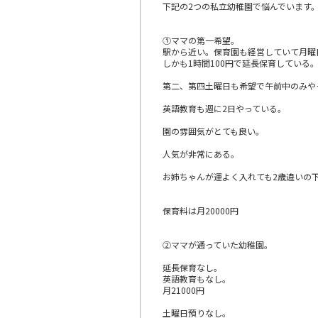
下記の2つの私立幼稚園で悩んでいます
①ママの第一希望。
駅から近い。保育園も経営していて月曜
しかも1時間100円で延長保育している
第二、第四土曜日も希望で午前中のみや
英語教育も週に2日やっている。
園の雰囲気がとても良い。
人気が非常にある。
お姉ちゃんが運よく入れても2歳違いの
保育料は月20000円
②ママが通っていた幼稚園。
延長保育なし。
英語教育もなし。
月21000円
土曜日預りなし。