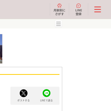
月齢別に
LINE
さがす
登録
MENU
ポストする
LINEで送る