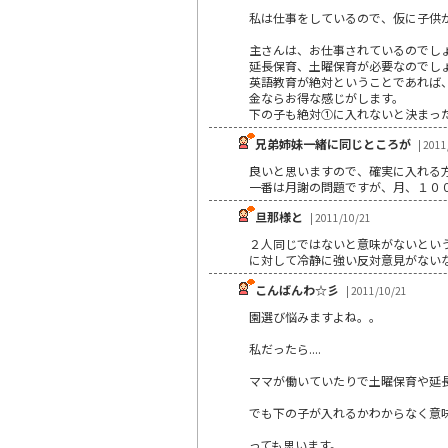
私は仕事をしているので、仮に子供
主さんは、お仕事されているのでし
延長保育、土曜保育が必要なのでし
英語教育が絶対ということであれば
金ならお得な感じがします。
下の子も絶対①に入れないと決まっ
兄弟姉妹一緒に同じところが
| 2011
良いと思いますので、確実に入れる
一番は月謝の問題ですが、月、１０
旦那様と
| 2011/10/21
２人同じではないと意味がないとい
に対して冷静に強い反対意見がない
こんばんわ☆彡
| 2011/10/21
園選び悩みますよね。。
私だったら....
ママが働いていたりで土曜保育や延長
でも下の子が入れるかわからなく意味
っても思います。