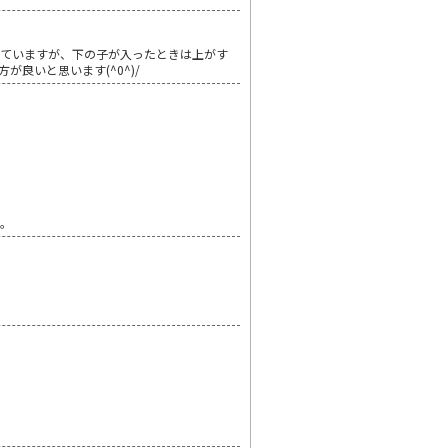
れていますが、下の子が入ったときは上がす
良いと思います(^0^)/
…。