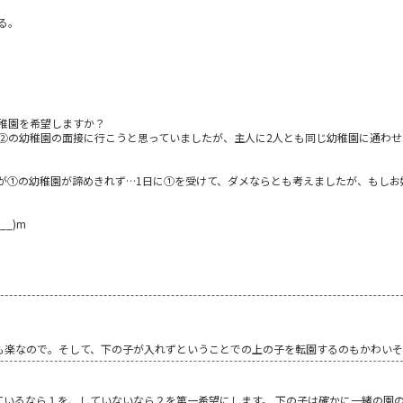
る。
稚園を希望しますか？
②の幼稚園の面接に行こうと思っていましたが、主人に2人とも同じ幼稚園に通わせ
が①の幼稚園が諦めきれず…1日に①を受けて、ダメならとも考えましたが、もしお
_)m
も楽なので。そして、下の子が入れずということでの上の子を転園するのもかわい
ているなら１を、していないなら２を第一希望にします。 下の子は確かに一緒の園