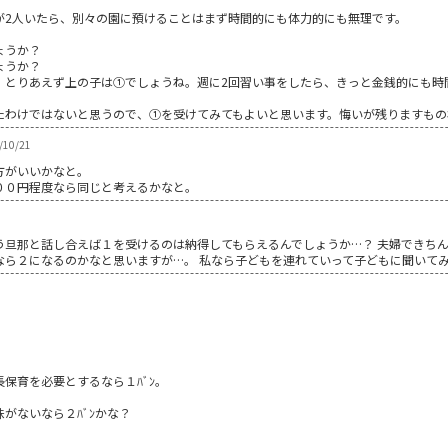
が2人いたら、別々の園に預けることはまず時間的にも体力的にも無理です。
ょうか？
ょうか？
、とりあえず上の子は①でしょうね。週に2回習い事をしたら、きっと金銭的にも時
たわけではないと思うので、①を受けてみてもよいと思います。悔いが残りますもの
/10/21
方がいいかなと。
００円程度なら同じと考えるかなと。
う旦那と話し合えば１を受けるのは納得してもらえるんでしょうか…？ 夫婦できち
なら２になるのかなと思いますが…。 私なら子どもを連れていって子どもに聞いて
保育を必要とするなら１ﾊﾞﾝ。
がないなら２ﾊﾞﾝかな？