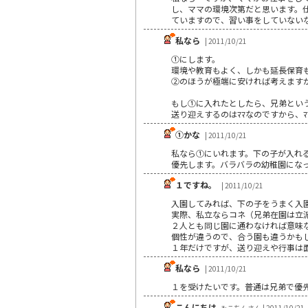
し、ママの環境次第だと思います。
ていますので、習い事をしていない
私なら
| 2011/10/21
①にします。
環境や教育もよく、しかも延長保育
②のほうが極端に安ければ考えますが
もし①に入れたとしたら、兄弟とい
送り迎えするのはﾏﾏなのですから、ﾏ
①かな
| 2011/10/21
私なら①にいれます。下の子が入れ
優先します。バラバラの幼稚園にな
１ですね。
| 2011/10/21
入園してみれば、下の子をうまく入
実際、私立ならコネ（兄弟在園は立
２人とも同じ園に通わなければ意味
個性が違うので、合う園も違うかも
１年だけですが、送り迎えや行事は
私なら
| 2011/10/21
１を受けたいです。普通は兄弟で優
こんにちは
みこちんさん | 2011/10/21