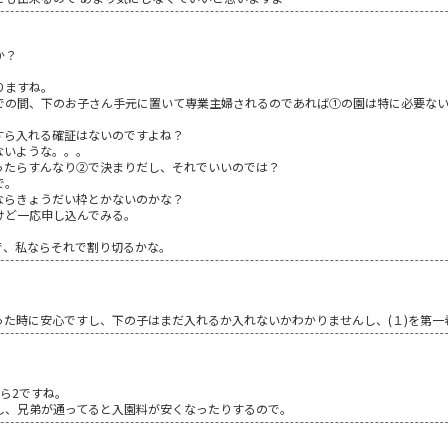
か？
りますね。
での間、下のお子さん手元に置いて専業主婦されるのであれば①の園は特に必要な
すら入れる確証はないのですよね？
ないような。。。
ったらすんなり②で決まりだし、それでいいのでは？
で。
ならきょうだい枠とかないのかな？
けど一応申し込んでみる。
で、私ならそれで割り切るかな。
った時に安心ですし、下の子はまだ入れるか入れないかわかりませんし、(１)を第一
ら2ですね。
し、兄弟が通ってると入園料が安くなったりするので。