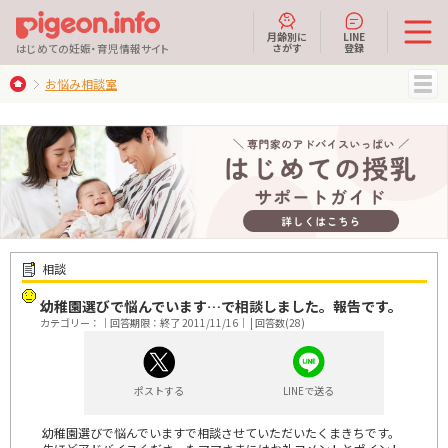
月齢別に
LINE
さがす
登録
はじめての妊娠・育児情報サイト
お悩み相談室
MENU
相談
幼稚園選びで悩んでいます…で相談しました。報告です。
カテゴリー：｜回答期限：終了 2011/11/16｜ | 回答数(28)
ポストする
LINEで送る
幼稚園選びで悩んでいますで相談させていただいたくまきちです。