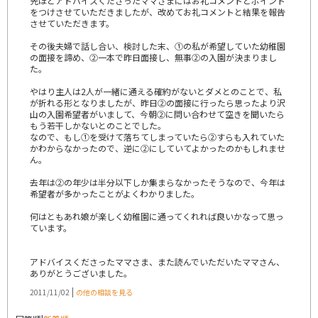
先ほどアドバイスくださったママさまにはお礼コメントとポイント
をつけさせていただきましたが、改めてお礼コメントと結果を報告
させていただきます。
その後夫婦で話し合い、検討した末、①の私が希望していた幼稚園
の面接を諦め、②一本で昨日面接し、無事②の入園が決まりまし
た。
やはり主人は2人が一緒に通える確約がないとダメとのことで、私
が折れる形となりましたが、昨日②の面接に行ったら思ったより沢
山の入園希望者がいまして、今朝②に問い合わせて空きを聞いたら
もう若干しかないとのことでした。
なので、もし①を受けて落ちてしまっていたら②すらも入れていた
かわからなかったので、逆に②にしていてよかったのかもしれませ
ん。
去年は②の年少は半分以下しか集まらなかったそうなので、今年は
希望者が多かったことがよくわかりました。
何はともあれ娘が楽しく幼稚園に通ってくれれば良いかなって思っ
ています。
アドバイスくださったママさま、また読んでいただいたママさん、
ありがとうございました。
|
2011/11/02
の他の相談を見る