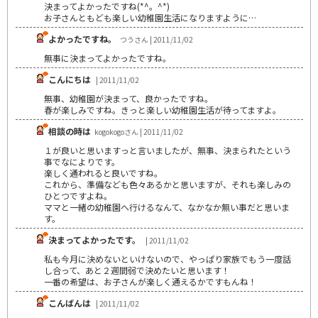
決まってよかったですね(*^。^*)
お子さんともども楽しい幼稚園生活になりますように…
よかったですね。
つうさん | 2011/11/02
無事に決まってよかったですね。
こんにちは
| 2011/11/02
無事、幼稚園が決まって、良かったですね。
春が楽しみですね。きっと楽しい幼稚園生活が待ってますよ。
相談の時は
kogokogoさん | 2011/11/02
１が良いと思いますっと言いましたが、無事、決まられたという
事でなによりです。
楽しく通われると良いですね。
これから、準備なども色々あるかと思いますが、それも楽しみの
ひとつですよね。
ママと一緒の幼稚園へ行けるなんて、なかなか無い事だと思いま
す。
決まってよかったです。
| 2011/11/02
私も今月に決めないといけないので、やっぱり家族でもう一度話
し合って、あと２週間弱で決めたいと思います！
一番の希望は、お子さんが楽しく通えるかですもんね！
こんばんは
| 2011/11/02