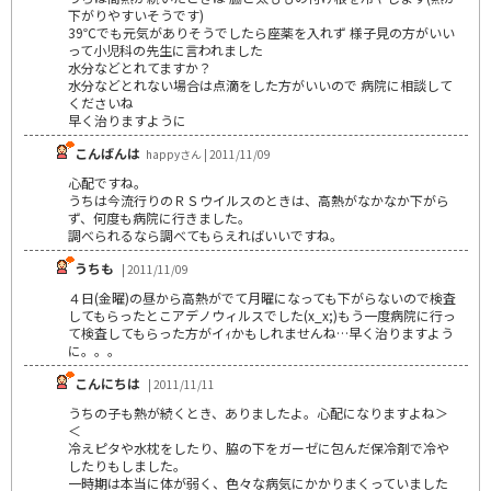
下がりやすいそうです)
39℃でも元気がありそうでしたら座薬を入れず 様子見の方がいい
って小児科の先生に言われました
水分などとれてますか？
水分などとれない場合は点滴をした方がいいので 病院に相談して
くださいね
早く治りますように
こんばんは
happyさん | 2011/11/09
心配ですね。
うちは今流行りのＲＳウイルスのときは、高熱がなかなか下がら
ず、何度も病院に行きました。
調べられるなら調べてもらえればいいですね。
うちも
| 2011/11/09
４日(金曜)の昼から高熱がでて月曜になっても下がらないので検査
してもらったとこアデノウィルスでした(x_x;)もう一度病院に行っ
て検査してもらった方がイｨかもしれませんね…早く治りますよう
に。。。
こんにちは
| 2011/11/11
うちの子も熱が続くとき、ありましたよ。心配になりますよね＞
＜
冷えピタや水枕をしたり、脇の下をガーゼに包んだ保冷剤で冷や
したりもしました。
一時期は本当に体が弱く、色々な病気にかかりまくっていました