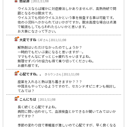
感染源
| 2011/11/08
ウイルスならば確かに対症療法しかありませんが、高熱持続で問
題となるのは脱水です。
ウイルスでも何のウイルスかという事を検査する事は可能です。
他の小児科へかかられてはいかがですか。脱水高度な場合は点滴
で輸液もしてもらわれたらいいかと思います。
お大事になさって下さい。
大変ですね
CATさん | 2011/11/08
解熱剤はいただけなかったのでしょうか？
一時的でもだいぶ楽になると思いますが…。
ママもそんなにずっとじゃ疲れちゃいますよね。
無理せずパパの協力も得て乗り切ってくださいね。
お疲れ様です。
心配ですね。。
きらりンさん | 2011/11/08
座薬を入れると熱は落ち着きますか？？？
中耳炎もやっているようですので、セカンドオピニオンも検討し
てみては？
こんにちは
| 2011/11/08
長く続くと心配ですよね。
病院に問い合わせして、血液検査とかできるか聞いてみてはいか
がですか？
季節の変わり目で寒暖差が激しいので心配ですが、早く良くなる