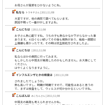
お母さんが風邪をひかないようにね。
私なら
トラキチさん | 2011/11/08
大変ですが、他の病院で調べてもらいます。
原因不明って一番ﾓﾔﾓﾔしますよね。
こんにちは
| 2011/11/08
お子さん熱心配ですね。うちの子も熱なかなか下がらなかった事
あります。４日ぐらい続いてその後も微熱があり、結局一週間以
上機嫌も悪かったです。その時は抗生剤処方されましたよ。
こんにちは
| 2011/11/08
私ならほかの病院に行ってみます。
もしかしたら中耳炎が再発したのかもしれません。お大事にして
ください。
はやくよくなりますように。
インフルエンザとかの検査は
| 2011/11/08
されましたでしょうか。
熱も高いですし、時期が時期ですので、可能性はあると思うの
で、まずは検査をして、ウィルスが何か分かるといいですね。
こんばんは
みこちんさん | 2011/11/08
中耳炎の再発も考えられませんかね。