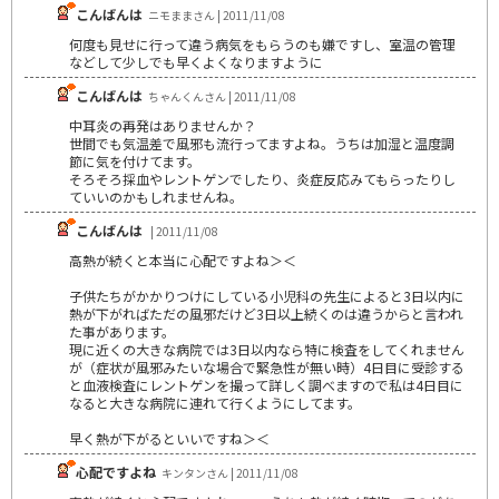
こんばんは
ニモままさん | 2011/11/08
何度も見せに行って違う病気をもらうのも嫌ですし、室温の管理
などして少しでも早くよくなりますように
こんばんは
ちゃんくんさん | 2011/11/08
中耳炎の再発はありませんか？
世間でも気温差で風邪も流行ってますよね。うちは加湿と温度調
節に気を付けてます。
そろそろ採血やレントゲンでしたり、炎症反応みてもらったりし
ていいのかもしれませんね。
こんばんは
| 2011/11/08
高熱が続くと本当に心配ですよね＞＜
子供たちがかかりつけにしている小児科の先生によると3日以内に
熱が下がればただの風邪だけど3日以上続くのは違うからと言われ
た事があります。
現に近くの大きな病院では3日以内なら特に検査をしてくれません
が（症状が風邪みたいな場合で緊急性が無い時）4日目に受診する
と血液検査にレントゲンを撮って詳しく調べますので私は4日目に
なると大きな病院に連れて行くようにしてます。
早く熱が下がるといいですね＞＜
心配ですよね
キンタンさん | 2011/11/08