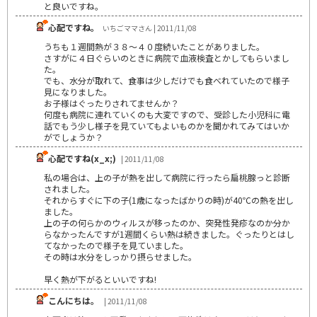
と良いですね。
心配ですね。
いちごママさん | 2011/11/08
うちも１週間熱が３８～４０度続いたことがありました。
さすがに４日ぐらいのときに病院で血液検査とかしてもらいまし
た。
でも、水分が取れて、食事は少しだけでも食べれていたので様子
見になりました。
お子様はぐったりされてませんか？
何度も病院に連れていくのも大変ですので、受診した小児科に電
話でもう少し様子を見ていてもよいものかを聞かれてみてはいか
がでしょうか？
心配ですね(x_x;)
| 2011/11/08
私の場合は、上の子が熱を出して病院に行ったら扁桃腺っと診断
されました。
それからすぐに下の子(1歳になったばかりの時)が40℃の熱を出し
ました。
上の子の何らかのウィルスが移ったのか、突発性発疹なのか分か
らなかったんですが1週間くらい熱は続きました。ぐったりとはし
てなかったので様子を見ていました。
その時は水分をしっかり摂らせました。
早く熱が下がるといいですね!
こんにちは。
| 2011/11/08