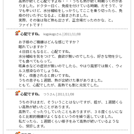
高熱が続くと心配ですよね・・・うちも熱が続く時期ってのがあ
りました。ドクター曰く、免疫を付けている時期、だそうで、マ
マも辛いけど、水分補給をしっかりしてここを乗り切ったら、免
疫の付いた子になるよ、と励まされました。
実際、その後は殆ど熱も出さず、正念場だったのかな、と。
ファイトです！
心配ですね。
kogokogoさん | 2011/11/08
お子様のご機嫌はどんな感じですか？
眠れていますか？
４日目ともなると、心配ですね。
水分補給を気をつけて、食欲が無いのでしたら、好きな物を少し
でも食べてもらって。
咳鼻水などの症状が無いのでしたら、やはり風邪では無く、ウィ
ルス感染なのでしょうね。
早く、改善されると良いですね。
うちの息子も１週間、熱が出続けた事がありました。
ともて、心配でしたが、高熱でも割と元気でした。
心配ですね。
つうさん | 2011/11/08
うちの子はまだ、そういうことはないですが、姪が、１週間くら
い高熱が続いたことがあります。
高熱で、ぐったりしていたこともありますが、３８度くらいにな
ると比較的機嫌がよくなるというのを繰り返していました。
私だったら、１週間くらい様子をみて高熱が続いているような
ら、受診します。