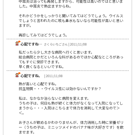
中耳炎は治っても再発しますから、可能性は高いのではと思いま
した。中耳炎で熱出ますからね。
それかどうかをしっかりと聞いてみてはどうでしょう。ウイルス
でしょうと言われたのに咳も鼻水もないなら可能性が高いと思い
ますが。
再診してみてはどうでしょう。
心配ですね…
さくらいちごさん | 2011/11/08
私だったら少し大きな病院へ行くと思います。
総合病院とかだといろんな科があるのでほか心配なところがあっ
てもすぐに受診できます。
早く良くなるといいですね。
心配ですね。
| 2011/11/08
熱が高いと心配ですね。
抗生物質・・・ウイルス性には効かないんですか？
私は、なかなか治らないと病院を変えます。
うちの子は、何日も熱が続くと体力がなくなって入院になってし
まうから・・・入院はこちらまで体力を消耗して大変なので＞
＜。
お子さんが飲めるかわかりませんが、体力消耗した時に栄養ゼリ
ー（うちの子は、ミニッツメイドのバナナ味が大好きです）を飲
ませます。