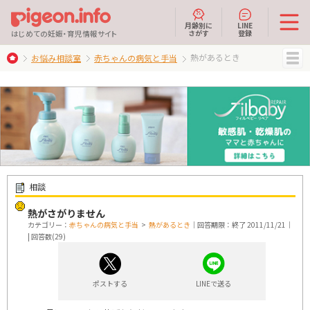
月齢別に
LINE
さがす
登録
はじめての妊娠・育児情報サイト
熱があるとき
お悩み相談室
赤ちゃんの病気と手当
MENU
相談
熱がさがりません
カテゴリー：
赤ちゃんの病気と手当
>
熱があるとき
｜回答期限：終了 2011/11/21｜
| 回答数(29)
ポストする
LINEで送る