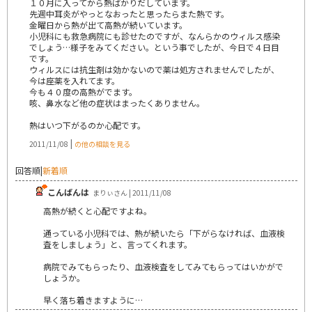
１０月に入ってから熱ばかりだしています。
先週中耳炎がやっとなおったと思ったらまた熱です。
金曜日から熱が出て高熱が続いています。
小児科にも救急病院にも診せたのですが、なんらかのウィルス感染
でしょう…様子をみてください。という事でしたが、今日で４日目
です。
ウィルスには抗生剤は効かないので薬は処方されませんでしたが、
今は座薬を入れてます。
今も４０度の高熱がでます。
咳、鼻水など他の症状はまったくありません。
熱はいつ下がるのか心配です。
|
2011/11/08
の他の相談を見る
回答順
|
新着順
こんばんは
まりぃさん | 2011/11/08
高熱が続くと心配ですよね。
通っている小児科では、熱が続いたら「下がらなければ、血液検
査をしましょう」と、言ってくれます。
病院でみてもらったり、血液検査をしてみてもらってはいかがで
しょうか。
早く落ち着きますように…