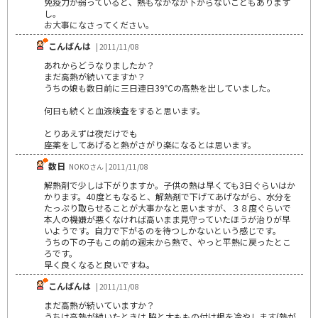
免疫力が弱っていると、熱もなかなか下がらないこともあります
し。
お大事になさってください。
こんばんは
| 2011/11/08
あれからどうなりましたか？
まだ高熱が続いてますか？
うちの娘も数日前に三日連日39℃の高熱を出していました。
何日も続くと血液検査をすると思います。
とりあえずは夜だけでも
座薬をしてあげると熱がさがり楽になるとは思います。
数日
NOKOさん | 2011/11/08
解熱剤で少しは下がりますか。子供の熱は早くても3日ぐらいはか
かります。40度ともなると、解熱剤で下げてあげながら、水分を
たっぷり取らせることが大事かなと思いますが、３８度ぐらいで
本人の機嫌が悪くなければ高いまま見守っていたほうが治りが早
いようです。自力で下がるのを待つしかないという感じです。
うちの下の子もこの前の週末から熱で、やっと平熱に戻ったとこ
ろです。
早く良くなると良いですね。
こんばんは
| 2011/11/08
まだ高熱が続いていますか？
うちは高熱が続いたときは 脇と太ももの付け根を冷やします(熱が