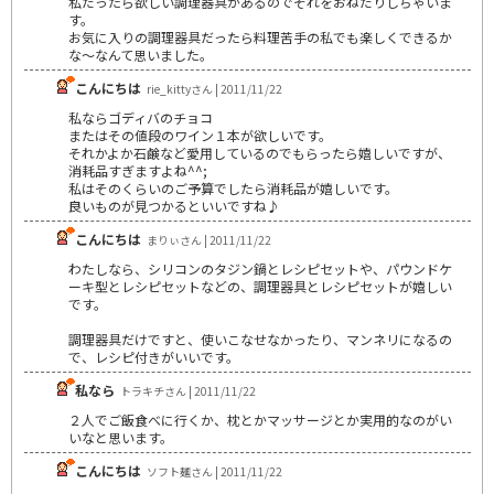
私だったら欲しい調理器具があるのでそれをおねだりしちゃいま
す。
お気に入りの調理器具だったら料理苦手の私でも楽しくできるか
な～なんて思いました。
こんにちは
rie_kittyさん | 2011/11/22
私ならゴディバのチョコ
またはその値段のワイン１本が欲しいです。
それかよか石鹸など愛用しているのでもらったら嬉しいですが、
消耗品すぎますよね^^;
私はそのくらいのご予算でしたら消耗品が嬉しいです。
良いものが見つかるといいですね♪
こんにちは
まりぃさん | 2011/11/22
わたしなら、シリコンのタジン鍋とレシピセットや、パウンドケ
ーキ型とレシピセットなどの、調理器具とレシピセットが嬉しい
です。
調理器具だけですと、使いこなせなかったり、マンネリになるの
で、レシピ付きがいいです。
私なら
トラキチさん | 2011/11/22
２人でご飯食べに行くか、枕とかマッサージとか実用的なのがい
いなと思います。
こんにちは
ソフト麺さん | 2011/11/22