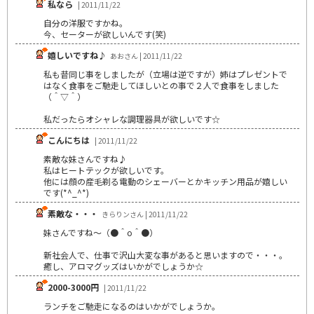
私なら
| 2011/11/22
自分の洋服ですかね。
今、セーターが欲しいんです(笑)
嬉しいですね♪
あおさん | 2011/11/22
私も昔同じ事をしましたが（立場は逆ですが）姉はプレゼントで
はなく食事をご馳走してほしいとの事で２人で食事をしました
（＾▽＾）
私だったらオシャレな調理器具が欲しいです☆
こんにちは
| 2011/11/22
素敵な妹さんですね♪
私はヒートテックが欲しいです。
他には顔の産毛剃る電動のシェーバーとかキッチン用品が嬉しい
です(*^_^*)
素敵な・・・
きらりンさん | 2011/11/22
妹さんですね～（●＾o＾●）
新社会人で、仕事で沢山大変な事があると思いますので・・・。
癒し、アロマグッズはいかがでしょうか☆
2000-3000円
| 2011/11/22
ランチをご馳走になるのはいかがでしょうか。