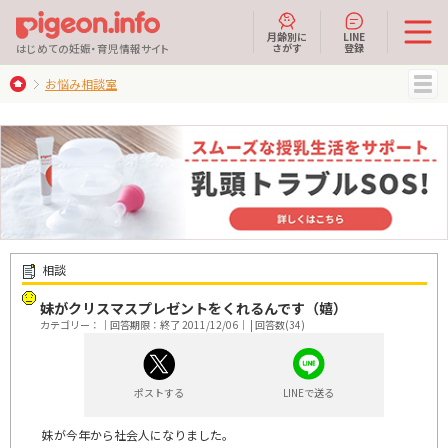
月齢別に
LINE
さがす
登録
はじめての妊娠・育児情報サイト
お悩み相談室
MENU
相談
妹がクリスマスプレゼントをくれるんです（嬉）
カテゴリー：｜回答期限：終了 2011/12/06｜ | 回答数(34)
ポストする
LINEで送る
妹が今年から社会人になりました。