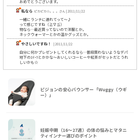
おめでとうございます。
私なら
ピカピカ☆。。。さん | 2011/11/22
一緒にランチに連れてって～♪
って感じですね（≧∇≦）
物なら…最近買ってないので洋服とか。
ネックウォーマーとかの温かグッズとか。
やさしいですね！
| 2011/11/22
自分に何かプレゼントしてくれるなら…普段買わないようなデパ
地下のｽｲｰﾂとかかな～おいしいコーヒーや紅茶がセットだとうれ
しいかも☆
ピジョンの安心バウンサー「Wuggy（ウギ
ー）」
妊娠中期（16〜27週）の体の悩みとマタニ
ティインナー選びのポイント