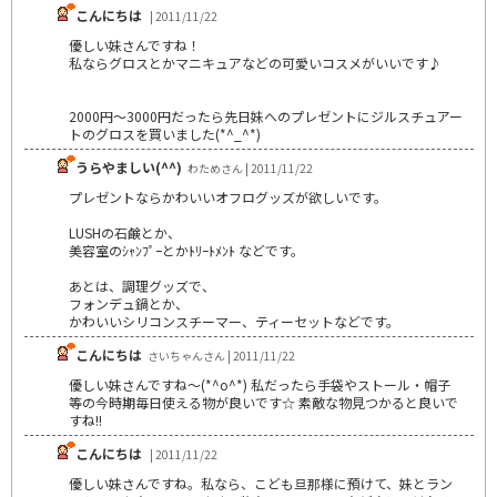
こんにちは
| 2011/11/22
優しい妹さんですね！
私ならグロスとかマニキュアなどの可愛いコスメがいいです♪
2000円～3000円だったら先日妹へのプレゼントにジルスチュアー
トのグロスを買いました(*^_^*)
うらやましい(^^)
わためさん | 2011/11/22
プレゼントならかわいいオフログッズが欲しいです。
LUSHの石鹸とか、
美容室のｼｬﾝﾌﾟｰとかﾄﾘｰﾄﾒﾝﾄ などです。
あとは、調理グッズで、
フォンデュ鍋とか、
かわいいシリコンスチーマー、ティーセットなどです。
こんにちは
さいちゃんさん | 2011/11/22
優しい妹さんですね～(*^o^*) 私だったら手袋やストール・帽子
等の今時期毎日使える物が良いです☆ 素敵な物見つかると良いで
すね!!
こんにちは
| 2011/11/22
優しい妹さんですね。私なら、こども旦那様に預けて、妹とラン