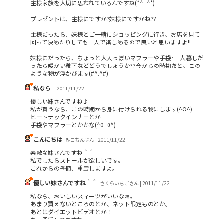
主様家族を大切に思われているんですね(*^_^*)
プレゼントは、主様にですか?妹様にですかね??
主様だったら、妹様とご一緒にショッピングに行き、お店を見て
回って決めたりしても二人で楽しめるので良いと思いますよ!!
妹様にだったら、ちょっと大人っぽいマフラーや手袋･一人暮しだ
ったら暖かい靴下などどうでしょうか??今からの時期だと、この
ような物が浮かびます(#^.^#)
私なら
| 2011/11/22
優しい妹さんですね♪
私が貰うなら、この時期から身に付けられる物にします(^O^)
ヒートテックインナーとか
手袋やマフラーとかかな(^0_0^)
こんにちは
みこちんさん | 2011/11/22
素敵な妹さんですね＾＾
私でしたらストールが欲しいです。
これからの季節、重宝しますよ。
優しい妹さんですね＾＾
さくらいちごさん | 2011/11/22
私なら、おいしいスィーツがいいなぁ。
あまり買えないところのとか、ネット限定ものとか。
あとはダイエットビデオとか！