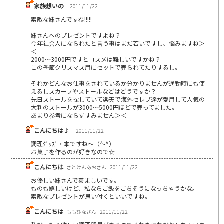
家族想いの
| 2011/11/22
素敵な妹さんですね!!!!!
妹さんへのプレゼントですよね？
今年社会人になられたと言う事はまだ若いですし、悩みますね＞
＜
2000～3000円ですとコスメは難しいですかね？
この季節クリスマス用にセットで売られてたりするし。
それかどんなお仕事をされているか分かりませんが通勤時にも使
えるしスカーフやストールなどはどうですか？
先日ストールを探していて楽天で海外セレブ達が愛用して人気の
大判のストールが3000～5000円ほどで売ってました。
あまり参考にならずすみません＞＜
こんにちは♪
| 2011/11/22
調理ｸﾞｯｽﾞ・本ですね～（^-^）
お菓子を作るのが好きなので☆
こんにちは
さとけんあおさん | 2011/11/22
お優しい妹さんで羨ましいです。
ものも嬉しいけど、私ならご飯をごちそうになっちゃうかな。
素敵なプレゼントが思い付くといいですね。
こんにちは
ももひなさん | 2011/11/22