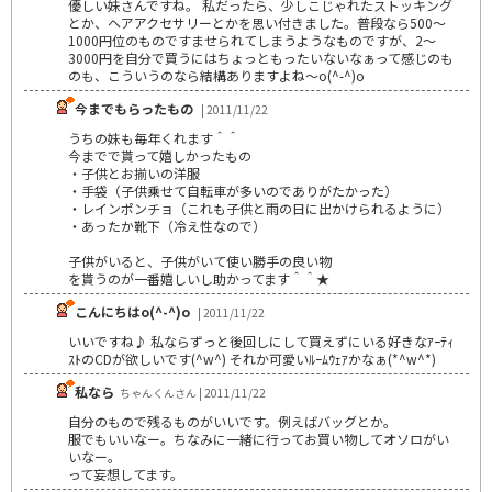
優しい妹さんですね。 私だったら、少しこじゃれたストッキング
とか、ヘアアクセサリーとかを思い付きました。普段なら500～
1000円位のものですませられてしまうようなものですが、2～
3000円を自分で買うにはちょっともったいないなぁって感じのも
のも、こういうのなら結構ありますよね～o(^-^)o
今までもらったもの
| 2011/11/22
うちの妹も毎年くれます＾＾
今までで貰って嬉しかったもの
・子供とお揃いの洋服
・手袋（子供乗せて自転車が多いのでありがたかった）
・レインポンチョ（これも子供と雨の日に出かけられるように）
・あったか靴下（冷え性なので）
子供がいると、子供がいて使い勝手の良い物
を貰うのが一番嬉しいし助かってます＾＾★
こんにちはo(^-^)o
| 2011/11/22
いいですね♪ 私ならずっと後回しにして買えずにいる好きなｱｰﾃｨ
ｽﾄのCDが欲しいです(^w^) それか可愛いﾙｰﾑｳｪｱかなぁ(*^w^*)
私なら
ちゃんくんさん | 2011/11/22
自分のもので残るものがいいです。例えばバッグとか。
服でもいいなー。ちなみに一緒に行ってお買い物してオソロがい
いなー。
って妄想してます。