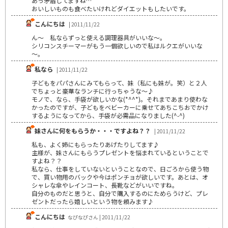
あっ矛盾してますね…
おいしいものも食べたいけれどダイエットもしたいです。
こんにちは
| 2011/11/22
ん～ 私ならずっと使える調理器具がいいな～。
シリコンスチーマーがもう一個欲しいので私はルクエがいいな
～。
私なら
| 2011/11/22
子どもをパパさんにみてもらって、妹（私にも妹が。笑）と２人
でちょっと豪華なランチに行っちゃうな～♪
モノで、なら、手袋が欲しいかな(*^^*)。それまであまり使わな
かったのですが、子どもをベビーカーに乗せてあちこちおでかけ
するようになってから、手袋が必需品になりました(^-^)
妹さんに何をもらうか・・・ですよね？？
| 2011/11/22
私も、よく姉にもらったりあげたりしてます♪
主様が、妹さんにもらうプレゼントを悩まれているということで
すよね？？
私なら、仕事をしていないということなので、日ごろから使う物
で、買い物用のバックや今はポンチョが欲しいです。あとは、オ
シャレな傘やレインコート、長靴などがいいですね。
自分のものだと思うと、自分で購入するのにためらうけど、プレ
ゼントだったら嬉しいという物を頼みます♪
こんにちは
なぴなぴさん | 2011/11/22