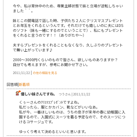
今や、私は育休中のため、専業主婦状態で妹と立場が逆転しちゃい
ました＾＾。
妹とこの間電話で話した時、子供たち２人にクリスマスプレゼント
とお年玉をくれるというんです。それだけでも嬉しいのに夫にはDS
のソフト（妹も一緒にするのでということで）、私にもプレゼント
をくれると言うのです！！（ありがたや～）
夫すらプレゼントをくれることもなくなり、久しぶりのプレゼント
で舞い上がっています♪
2000～3000円くらいのもので皆さん、欲しいものありますか？
自分でも考えますが、参考にお聞かせ下さい。
|
2011/11/22
の他の相談を見る
回答順
|
新着順
優しい妹さんですね。
つうさん | 2011/11/22
くぅーさんのｸﾘｽﾏｽﾌﾟﾚｾﾞﾝﾄですよね。
私だったら、服とかカバン、靴などがいいなあ。
私が今、一番ほしいものは、うちの息子が来年の春に幼稚園に入
園するので、入園式にスーツを着る予定なので、そのスーツにつ
けるコサージュです。
ゆっくり考えて決めるといいと思います。