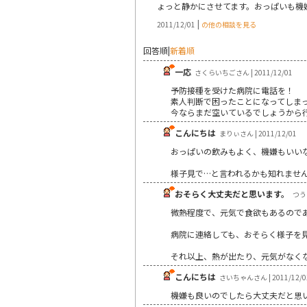
ょっと静かにさせてます。おっぱいも機
|
2011/12/01
の他の相談を見る
回答順
|
新着順
一応
さくらいちごさん | 2011/12/01
予防接種を受けた病院に電話を！
素人判断で困ったことになってしま
今ならまだ空いているでしょうから
こんにちは
まりぃさん | 2011/12/01
おっぱいの飲みもよく、機嫌もいい
様子見で…と言われるかも知れませ
おそらく大丈夫だと思います。
つうさ
微熱程度で、元気で食欲もあるので
病院に連絡しても、おそらく様子を
それ以上、熱が出たり、元気がなく
こんにちは
さいちゃんさん | 2011/12/0
機嫌も良いのでしたら大丈夫だと思い