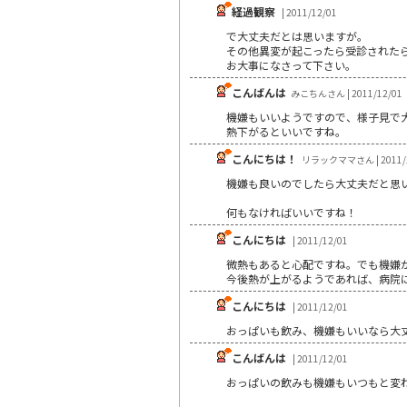
経過観察
| 2011/12/01
で大丈夫だとは思いますが。
その他異変が起こったら受診された
お大事になさって下さい。
こんばんは
みこちんさん | 2011/12/01
機嫌もいいようですので、様子見で
熱下がるといいですね。
こんにちは！
リラックママさん | 2011/1
機嫌も良いのでしたら大丈夫だと思
何もなければいいですね！
こんにちは
| 2011/12/01
微熱もあると心配ですね。でも機嫌
今後熱が上がるようであれば、病院
こんにちは
| 2011/12/01
おっぱいも飲み、機嫌もいいなら大
こんばんは
| 2011/12/01
おっぱいの飲みも機嫌もいつもと変