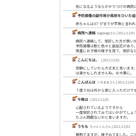
気になるようならかかりつけの病院
予防接種の副作用か風邪をひいた症
赤ちゃんは37･5°までが平熱と言わ
病院へ連絡
kogokogoさん | 2011/12/01
病院へ連絡して、受診した方が良い
予防接種は割と色々と副反応があり
慎重にお子様の様子を見て、受診な
こんにちは。
| 2011/12/01
安静にしていたら大丈夫と思います
は楽かもしれませんね。お大事に。
こんばんは
ニモままさん | 2011/12/01
７度５分は外から家に入っただけで
今晩は
| 2011/12/01
心配されているようですから
一度受診されてみてはいかがでしょ
たぶん問題ないかと思いますが。
うちも
ちゃんくんさん | 2011/12/02
微熱でますが、様子みてました。二