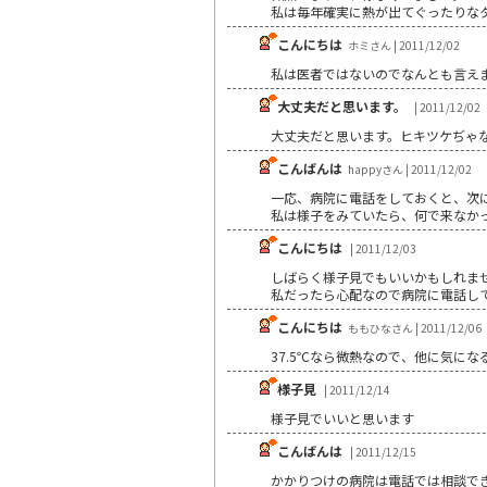
私は毎年確実に熱が出てぐったりな
こんにちは
ホミさん | 2011/12/02
私は医者ではないのでなんとも言え
大丈夫だと思います。
| 2011/12/02
大丈夫だと思います。ヒキツケぢゃ
こんばんは
happyさん | 2011/12/02
一応、病院に電話をしておくと、次
私は様子をみていたら、何で来なか
こんにちは
| 2011/12/03
しばらく様子見でもいいかもしれま
私だったら心配なので病院に電話し
こんにちは
ももひなさん | 2011/12/06
37.5℃なら微熱なので、他に気に
様子見
| 2011/12/14
様子見でいいと思います
こんばんは
| 2011/12/15
かかりつけの病院は電話では相談で