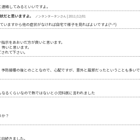
に連絡してみるといいですよ。
状だと思いますよ。
ノンタンタータンさん | 2011/12/01
れていますから他の症状がなければ自宅で様子を見ればよいですよ(^-^)
か指示をあおいだ方が良いと思います。
、怖いと思います。
どされて下さい。
。予防接種の後とのことなので、心配ですが、意外と風邪だったということも多いで
もなるくらいなので熱ではないと小児科医に言われました
うか？
三日続きました。