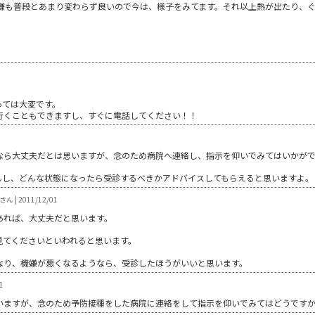
嫌も普段とあまり変わらず良いので今は、様子をみてます。それ以上熱が出たり、ぐっ
っては大変です。
行くこともできますし、すぐに電話してください！！
なら大丈夫だとは思いますが、念のため病院へ連絡し、指示を仰いでみてはいかが
んし、どんな状態になったら受診するべきかアドバイスしてもらえると思いますよ。
ん | 2011/12/01
あれば、大丈夫だと思います。
見てくださいといわれると思います。
なり、機嫌が悪くなるようなら、受診したほうがいいと思います。
1
ますが、念のため予防接種をした病院に連絡をして指示を仰いでみてはどうですか!