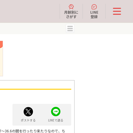
月齢別に
LINE
さがす
登録
MENU
ポストする
LINEで送る
～36.6の間を行ったり来たりなので、ち