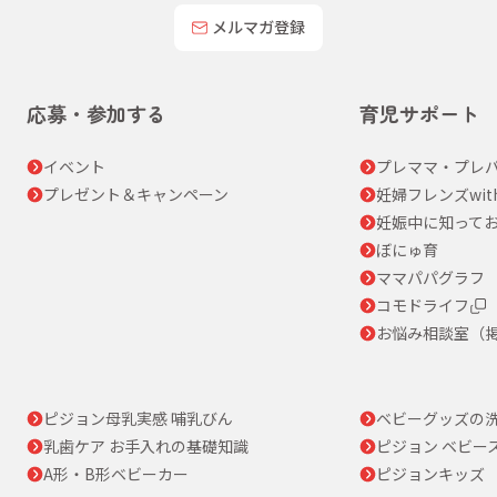
メルマガ登録
応募・参加する
育児サポート
イベント
プレママ・プレパ
プレゼント＆キャンペーン
妊婦フレンズwit
妊娠中に知って
ぼにゅ育
ママパパグラフ
コモドライフ
お悩み相談室（
ピジョン母乳実感 哺乳びん
ベビーグッズの
乳歯ケア お手入れの基礎知識
ピジョン ベビー
A形・B形ベビーカー
ピジョンキッズ