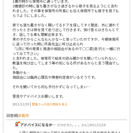
1歳の時から保育所に通っています。
3歳健診の時に落ち着きがなさ過ぎるから様子を見るようにと言わ
れました。その事を保育所の所長にも伝え保育所でも様子を見ても
らうようにしました。
家でも落ち着きがなく開いてるドアを探してすぐ脱走、外に連れて
行ったときは隙を見て走り出して行きます。受け答えはきちんとで
き、話してる事も理解出来ます。
男の子だからこんなもんかな～と思っていたのですが、今朝保育所
に送って行った時に所長先生に呼び止められ
「1月に市の発育と発達の相談会があるので○○君(息子)と一緒に行
ってみて下さい」
と言われました。保育所で絵本の読み聞かせを聞いていられない、
教室を飛び出してしまう等の気になる所があるからと言う理由でし
た。
多動かも…
相談会には臨床心理氏や障害判定員がいるそうです。
それを聞いてから何も手付かずになってしまい…
意見やアドバイスお願いします。
|
2011/12/19
碧蓮さんの他の相談を見る
回答順
|
新着順
アドバイスになるか…
ピカピカ☆。。。さん | 2011/12/19
１月に相談会に行って何らかの判定をされたら目の前のお子さん