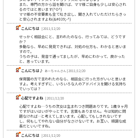
また、専門の方から話を聞けば、ママ様ご自身も少しは安心され
るのではと思います(^O^)
ママ様の不安要素も全て吐き出し、聞き入れていただけたらきっ
と安心されますよね(&#039;-^)
こんにちは
| 2011/12/20
せっかく相談会にと、言われたのなら、行ってみては、どうです
か？
多動なら、早めに発見できれば、対処の仕方も、わかると思いま
すので。
うちの子は、発音で通ってましたが、早めにわかって、良かった
と、思っています。
こんにちは♪
あーちゃんさん | 2011/12/20
保育園の方で言われたのなら、相談会に行った方がいいと思いま
すよ。考えすぎずに、いろいろな人のアドバイスを聞ける気持ち
でいっては？
心配ですよね
| 2011/12/20
心配ですよね…うちの次女は生まれつき問題ありです。1歳９ヶ月
ですがはいはいがやっとです。言葉もありません。今は知的に問
題なければ…と考えてしまいます。心配してもしきれないです
し、何もしてやれない自分がなさけないです。お互い、順調な成
長だといいですね。
こんにちは
| 2011/12/20