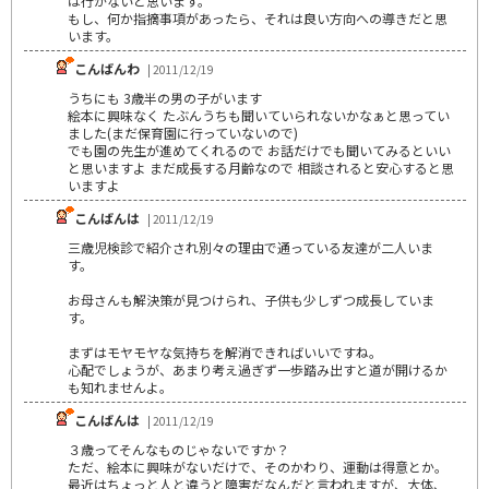
は行かないと思います。
もし、何か指摘事項があったら、それは良い方向への導きだと思
います。
こんばんわ
| 2011/12/19
うちにも 3歳半の男の子がいます
絵本に興味なく たぶんうちも聞いていられないかなぁと思ってい
ました(まだ保育園に行っていないので)
でも園の先生が進めてくれるので お話だけでも聞いてみるといい
と思いますよ まだ成長する月齢なので 相談されると安心すると思
いますよ
こんばんは
| 2011/12/19
三歳児検診で紹介され別々の理由で通っている友達が二人いま
す。
お母さんも解決策が見つけられ、子供も少しずつ成長していま
す。
まずはモヤモヤな気持ちを解消できればいいですね。
心配でしょうが、あまり考え過ぎず一歩踏み出すと道が開けるか
も知れませんよ。
こんばんは
| 2011/12/19
３歳ってそんなものじゃないですか？
ただ、絵本に興味がないだけで、そのかわり、運動は得意とか。
最近はちょっと人と違うと障害だなんだと言われますが、大体、