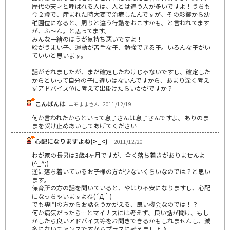
歴代の天才と呼ばれる人は、人とは違う人が多いですよ！うちも
今２歳で、産まれた時大変で治療したんですが、その影響から幼
稚園位になると、周りと違う行動をおこすかも。と言われてます
が、ふ～ん。と思ってます。
みんな一緒のほうが気持ち悪いですよ！
絵がうまい子、運動が苦手な子、勉強できる子。いろんな子がい
ていいと思います。
話がそれましたが、まだ確定したわけじゃないですし、確定した
からといって自分の子に違いはないんですから、あまり深く考え
ずアドバイス位に考えて出掛けたらいかがですか？
こんばんは
ニモままさん | 2011/12/19
何か言われたからといって息子さんは息子さんですよ。ありのま
まを受け止めあいしてあげてください
心配になりますよね(>_<)
| 2011/12/20
わが家の長男は3歳4ヶ月ですが、全く落ち着きがありませんよ
(^_^;)
逆に落ち着いているお子様の方が少ないくらいなのでは？と思い
ます。
保育所の方の話を聞いていると、やはり不安になりますし、心配
になっちゃいますよね(´Д｀)
でも専門の方からお話をうかがえる、良い機会なのでは！？
何か病気だったら…とマイナスには考えず、良い話が聞け、もし
かしたら良いアドバイス等をお聞きできるかもしれませんし、滅
多にないチャンスですからプラスに考えましょ♪