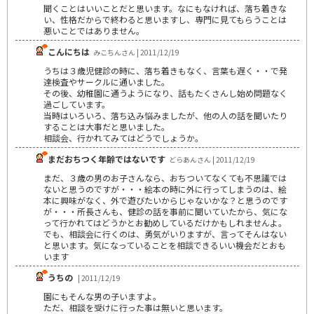
聞くことはいいことだと思います。なにもなければ、落ち着きな
い、性格だからで終わると思いますし、専門に見てもらうことは
悪いことではありません。
こんにちは
みこちんさん | 2011/12/19
うちは３歳児健診の時に、落ち着きもなく、言葉も遅く・・で発
達検査やサークルに通いました。
その後、幼稚園に通うようになり、話もたくさんし始め問題なく
過ごしています。
当時はいろいろ、落ち込み悩みましたが、他の人の話を聞いたり
することは大事だと思いました。
相談会、行かれてみてはどうでしょうか。
まだおちつく年齢ではないです
どらあんさん | 2011/12/19
まだ、３歳の男のお子さんなら、おちついてなくても不思議では
ないと思うのですが・・・絵本の時に外に行ってしまうのは、絵
本に興味がなく、外で遊びたいからじゃないかな？と思うのです
が・・・所長さんも、健診の話を事前に聞いていたから、気にな
って行かれてはどうかとお勧めしているだけかもしれませんよ。
でも、相談会に行くのは、勇気がいりますが、言ってそんはない
と思います。気になっていることを相談できるいい機会だとおも
います
うちの
| 2011/12/19
園にもそんな男の子いますよ。
ただ、相談を受けに行った事は無いと思います。