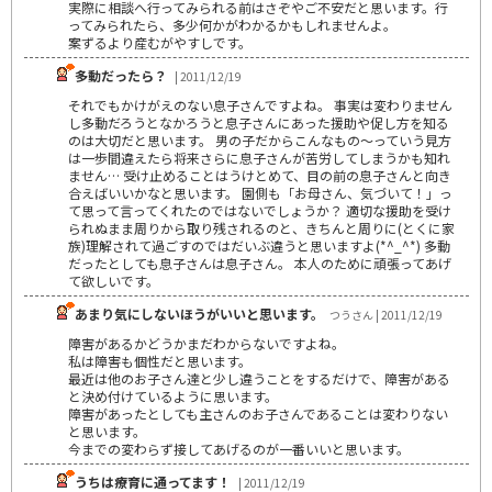
実際に相談へ行ってみられる前はさぞやご不安だと思います。行
ってみられたら、多少何かがわかるかもしれませんよ。
案ずるより産むがやすしです。
多動だったら？
| 2011/12/19
それでもかけがえのない息子さんですよね。 事実は変わりません
し多動だろうとなかろうと息子さんにあった援助や促し方を知る
のは大切だと思います。 男の子だからこんなもの～っていう見方
は一歩間違えたら将来さらに息子さんが苦労してしまうかも知れ
ません… 受け止めることはうけとめて、目の前の息子さんと向き
合えばいいかなと思います。 園側も「お母さん、気づいて！」っ
て思って言ってくれたのではないでしょうか？ 適切な援助を受け
られぬまま周りから取り残されるのと、きちんと周りに(とくに家
族)理解されて過ごすのではだいぶ違うと思いますよ(*^_^*) 多動
だったとしても息子さんは息子さん。 本人のために頑張ってあげ
て欲しいです。
あまり気にしないほうがいいと思います。
つうさん | 2011/12/19
障害があるかどうかまだわからないですよね。
私は障害も個性だと思います。
最近は他のお子さん達と少し違うことをするだけで、障害がある
と決め付けているように思います。
障害があったとしても主さんのお子さんであることは変わりない
と思います。
今までの変わらず接してあげるのが一番いいと思います。
うちは療育に通ってます！
| 2011/12/19