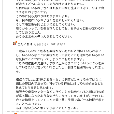
が違う子どもになってしまうわけではありません。
今目の前にいるお子さんはお腹の中から生まれてきて、今まで育
ててきたお子さんです。
その事に何ら変わりはありませんよね。
今、目の前にいるお子さんを愛おしんでください。
そして相談後も同じように愛してください。
周りからレッテルを張られたとしても、お子さん自身が変わるわ
けではありません。
ありのままのお子さんを愛してください。
こんにちは
ももひなさん | 2011/12/19
３歳半くらいだと絵本も興味がないものだと聞いていられない
し、いろいろなことに興味があってすぐにでも確かめたいみたい
な気持でどこかに行ってしまうこともありますよ。
うちの幼稚園の先生は小学校に上がるまではそういうところを直
していきたいと言ってくれましたし、個性の範囲内かもしれませ
ん。
相談会ではただ問題がある・ないの判定だけをするのではなく、
個性の範囲内であっても困っている行動に対しての対処法なども
教えてもらえると思います。
相談会や療育センターなどに行くことを勧められると親は目の前
が真っ暗になったような気持ちになってしまいますが、その子に
合った指導をしていくことで親子共に笑顔で過ごせる時間が増え
ることもあります。
あまり悪い方へと考えすぎないでくださいね。