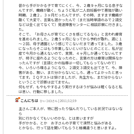
昔から手がかかる子で育てにくく、今、２歳９ヶ月になる息子な
んですが、癇癪が酷く、ちょうど私が二人目妊娠中で悪阻が酷い
時期、２歳２，３ヶ月だったんですが、その時、ますます癇癪が
酷くて大変で、言葉も遅かったんで（まだ当時単語のみで２語文
などは全く出てなくて）発達障害センターに相談診察に行きまし
た。
そこで、「お母さんが育てにくさを感じてるなら」と言われ療育
を進められました。２歳５ヶ月になってから予約が取れ、週に１
～２回、母子通園という感じでこないだまで通ってました。３歳
になったらそこはもう卒業しないといけないとのことと、私が出
産で今月から通えないので、実質、４ヶ月しか通ってないんです
が、椅子に座れるようになったのと、言葉の方は療育は関係なか
ったんですが（言語とかの指導は一切してもらってないので）
今、いろいろ喋るようになり、２語文３語文も出てきて、今、障
害がある、無い、まだ分からないにしろ、通ってよかったと思っ
てます。ＩＱテストは受けましたが、先生方も、まだ分からない
ということで診断は出てません。
何もせず、もやもやするより実行するほうが悩みは軽くなると私
は思い、行動に移しました。
こんにちは
ひぃコロさん | 2011/12/19
主さんご本人が、特に困ったり悩んだりしている状況ではないな
ら
別に行かなくてもいいのかな、とは思いますが
手がかかる、とか お子さんの子育てで漠然と悩みがある
とかなら、行って話を聞いてもらうと結構違うと思いますよ。