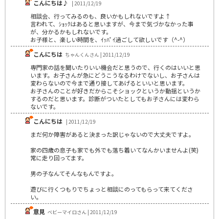
こんにちは♪
| 2011/12/19
相談会、行ってみるのも、良いかもしれないですよ↑
言われて、ｼｮｯｸはあると思いますが、今まで気づかなかった事
が、分かるかもしれないです。
お子様と、楽しい時間を、ｲｯﾊﾟｲ過ごして欲しいです（^-^）
こんにちは
ちゃんくんさん | 2011/12/19
専門家の話を聞いたりいい機会だと思うので、行くのはいいと思
います。お子さんが急にどうこうなるわけでないし、お子さんは
変わらないので今まで通り接してあげるといいと思います。
お子さんのことが好きだからこそショックというか動揺というか
するのだと思います。診断がついたとしてもお子さんには変わら
ないです。
こんにちは
| 2011/12/19
まだ何か障害があると決まった訳じゃないので大丈夫ですよ。
家の四歳の息子も家でも外でも落ち着いてなんかいませんよ(笑)
常に走り回ってます。
男の子なんてそんなもんですよ。
遊びに行くつもりでちょっと相談にのってもらって来てくださ
い。
意見
ベビーマイロさん | 2011/12/19