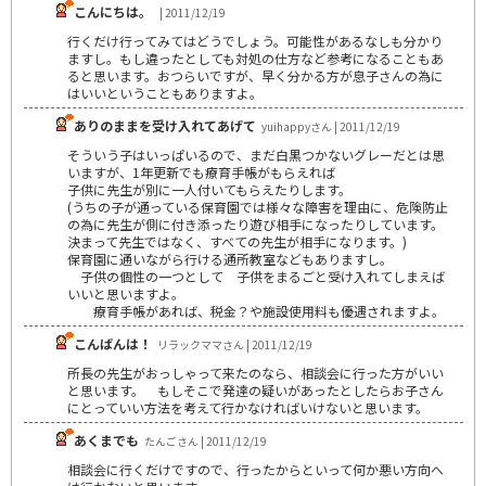
こんにちは。
| 2011/12/19
行くだけ行ってみてはどうでしょう。可能性があるなしも分かり
ますし。もし違ったとしても対処の仕方など参考になることもあ
ると思います。おつらいですが、早く分かる方が息子さんの為に
はいいということもありますよ。
ありのままを受け入れてあげて
yuihappyさん | 2011/12/19
そういう子はいっぱいるので、まだ白黒つかないグレーだとは思
いますが、1年更新でも療育手帳がもらえれば
子供に先生が別に一人付いてもらえたりします。
(うちの子が通っている保育園では様々な障害を理由に、危険防止
の為に先生が側に付き添ったり遊び相手になったりしています。
決まって先生ではなく、すべての先生が相手になります。)
保育園に通いながら行ける通所教室などもありますし。
子供の個性の一つとして 子供をまるごと受け入れてしまえば
いいと思いますよ。
療育手帳があれば、税金？や施設使用料も優遇されますよ。
こんばんは！
リラックママさん | 2011/12/19
所長の先生がおっしゃって来たのなら、相談会に行った方がいい
と思います。 もしそこで発達の疑いがあったとしたらお子さん
にとっていい方法を考えて行かなければいけないと思います。
あくまでも
たんごさん | 2011/12/19
相談会に行くだけですので、行ったからといって何か悪い方向へ