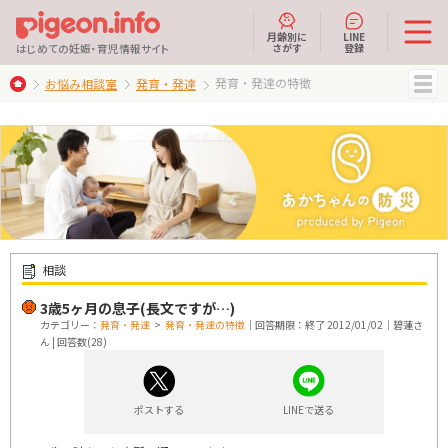
月齢別に
LINE
さがす
登録
はじめての妊娠・育児情報サイト
発育・発達の特徴
お悩み相談室
発育・発達
MENU
相談
3歳5ヶ月の息子(長文ですが…)
カテゴリー：
発育・発達
>
発育・発達の特徴
｜回答期限：終了 2012/01/02｜碧蓮さ
ん | 回答数(28)
ポストする
LINEで送る