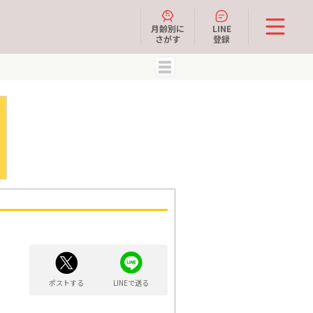
月齢別に
LINE
さがす
登録
MENU
ポストする
LINEで送る