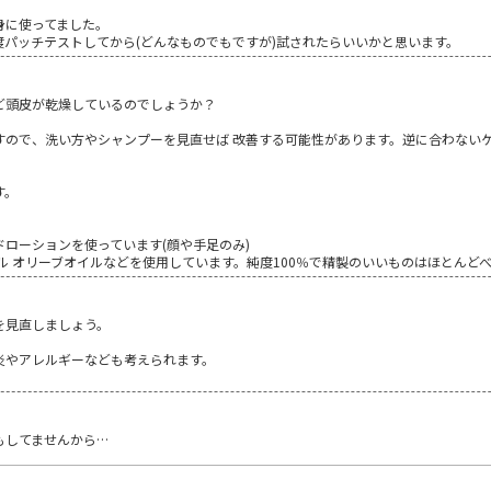
身に使ってました。
パッチテストしてから(どんなものでもですが)試されたらいいかと思います。
ど頭皮が乾燥しているのでしょうか？
すので、洗い方やシャンプーを見直せば 改善する可能性があります。逆に合わないケ
す。
ローションを使っています(顔や手足のみ)
ル オリーブオイルなどを使用しています。純度100％で精製のいいものはほとんど
を見直しましょう。
炎やアレルギーなども考えられます。
。
もしてませんから…