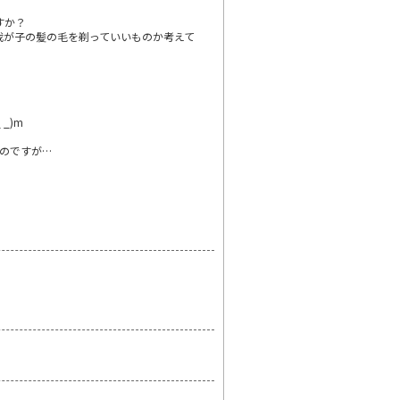
すか？
我が子の髪の毛を剃っていいものか考えて
_)m
のですが…