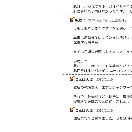
私は、かかれてるホホバオイルを全
肌に合わない事はなかったです。一度
乾燥？
まいちゃんさん | 2012/01/19
そもそもお子さんはケアが必要なほ
本来は皮脂分泌により乾燥は防げま
発生する場合も
まずは日頃の見直しをオススメしま
参考までに…
我が子も一歳でロート製薬のセバメド
私自身はホホバオイル ユーカリオイ
こんばんは
| 2012/01/19
頭皮の乾燥なら、まずはシャンプー
それでも乾燥がひどい場合は、皮膚
皮膚科で医師の指示に従いましょう
こんばんは
| 2012/01/19
頭皮まで？と驚きました。うちは何