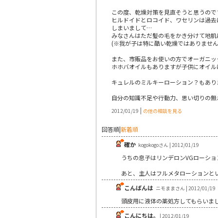
この度、乾燥対策を見直そうと思うので
ヒルドイドとロコイド、ワセリンは過去
しまいまして…
みなさんはただ髪の毛をかき分けて地肌
(※我が子は特に酷い乾燥ではありません
また、市販品をお使いの方でオーガニッ
ホホバオイルもありますが子供にオイルは
キュレルのミルキーローション？もあり
自分の知識不足や行動力、思い切りの無
|
2012/01/19
の他の相談を見る
回答順
|
新着順
確か
kogokogoさん | 2012/01/19
うちの息子はリンデロンVGローシ
あと、主人はフルメタローションと
こんばんは
ニモままさん | 2012/01/19
頭皮用に液体の薬処方してもらいま
こんにちは｡
| 2012/01/19