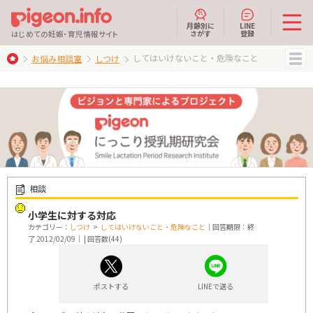
月齢別に
LINE
さがす
登録
はじめての妊娠・育児情報サイト
してはいけないこと・危険なこと
お悩み相談室
しつけ
MENU
相談
小学生に対する対応
カテゴリー：
しつけ
>
してはいけないこと・危険なこと
｜回答期限：終
了 2012/02/09｜ | 回答数(44)
ポストする
LINEで送る