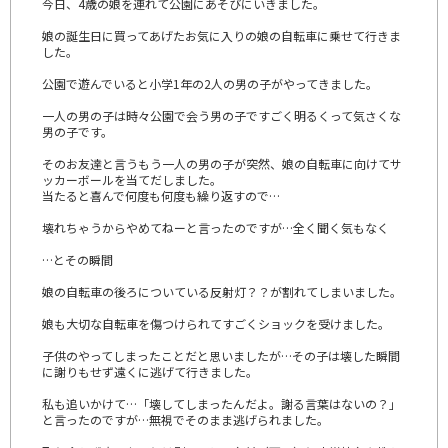
今日、4歳の娘を連れて公園にあそびにいきました。
娘の誕生日に買ってあげたお気に入りの娘の自転車に乗せて行きま
した。
公園で遊んでいると小学1年の2人の男の子がやってきました。
一人の男の子は時々公園で会う男の子ですごく明るくって気さくな
男の子です。
そのお友達と言うもう一人の男の子が突然、娘の自転車に向けてサ
ッカーボールを当てだしました。
当たると喜んで何度も何度も繰り返すので…
壊れちゃうからやめてねーと言ったのですが…全く聞く気もなく
…とその瞬間
娘の自転車の後ろについている反射灯？？が割れてしまいました。
娘も大切な自転車を傷つけられてすごくショックを受けました。
子供のやってしまったことだと思いましたが…その子は壊した瞬間
に謝りもせず遠くに逃げて行きました。
私も追いかけて…「壊してしまったんだよ。謝る言葉はないの？」
と言ったのですが…無視でそのまま逃げられました。