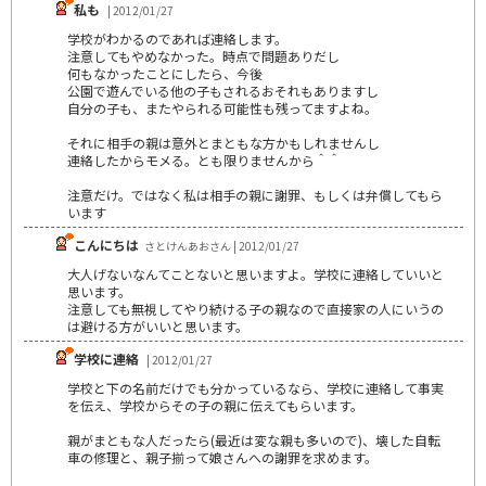
私も
| 2012/01/27
学校がわかるのであれば連絡します。
注意してもやめなかった。時点で問題ありだし
何もなかったことにしたら、今後
公園で遊んでいる他の子もされるおそれもありますし
自分の子も、またやられる可能性も残ってますよね。
それに相手の親は意外とまともな方かもしれませんし
連絡したからモメる。とも限りませんから＾＾
注意だけ。ではなく私は相手の親に謝罪、もしくは弁償してもら
います
こんにちは
さとけんあおさん | 2012/01/27
大人げないなんてことないと思いますよ。学校に連絡していいと
思います。
注意しても無視してやり続ける子の親なので直接家の人にいうの
は避ける方がいいと思います。
学校に連絡
| 2012/01/27
学校と下の名前だけでも分かっているなら、学校に連絡して事実
を伝え、学校からその子の親に伝えてもらいます。
親がまともな人だったら(最近は変な親も多いので)、壊した自転
車の修理と、親子揃って娘さんへの謝罪を求めます。