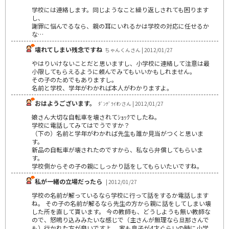
学校には連絡します。同じようなこと繰り返しされても困ります
し、
謝罪に悩んでるなら、親の耳にいれるかは学校の対応に任せるか
な…
壊れてしまい残念ですね
ちゃんくんさん | 2012/01/27
やはりいけないことだと思いますし、小学校に連絡して注意は最
小限してもらえるように頼んでみてもいいかもしれません。
その子のためでもありますし。
名前と学校、学年がわかれば本人がわかりますよ。
おはようございます。
ﾀﾞﾝﾃﾞﾗｲｵﾝさん | 2012/01/27
娘さん大切な自転車を壊されてｼｮｯｸでしたね。
学校に電話してみてはでうですか？
（下の）名前と学年がわかれば先生も誰か見当がつくと思いま
す。
新品の自転車が壊されたのですから、私なら弁償してもらいま
す。
学校側からその子の親にしっかり話をしてもらいたいですね。
私が一緒の立場だったら
| 2012/01/27
学校の名前が解っているなら学校に行って話をするか電話します
ね。 その子の名前が解るなら先生の方から親に話をしてしまい壊
した所を直して貰います。 今の教師も、どうしようも無い教師な
ので、怒鳴り込みみたいな感じで（主さんが無理なら旦那さんで
も）行かれた方が良いですよ。 家も息子が4才ぐらいの時に小学