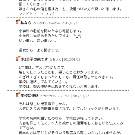
張ってください！！
娘さんの心の傷を癒す為にも、決着つけた方が良いと思います。
ファイト（＾o＾）/♪
私なら
みくみずちゃんさん | 2012/01/27
小学校の名前を聞いたなら電話します。
小学校に電話あるみたいですよ…f^_^;
いい事も、悪い事も…。
長女から、よく聞きます。
小1男子の親です
なおさん | 2012/01/27
1年生は、言えばわかります。
壊してしまったことも、悪いこととわかってます。
ふざけすぎてしまったとしても、責任は取らせるべきです。
学校に連絡してみてください。
学校は、親の連絡先は教えてくれないと思います。
学校に連絡
ピカピカ☆。。。さん | 2012/01/27
それは悲しい出来事でしたね。
お気に入りの自転車を壊されて、とてもショックだと思います。
学校の名前を聞いたのなら、学校に連絡して下さい。
内容も詳しく伝え、本人と親からの謝罪もして欲しいと伝えてみ
て下さい。
後半の方は子どもがそういう態度なら難しいかもしれませんが、