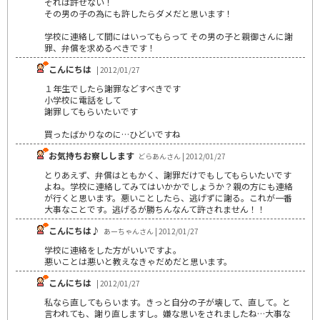
それは許せない！
その男の子の為にも許したらダメだと思います！
学校に連絡して間にはいってもらって その男の子と親御さんに謝
罪、弁償を求めるべきです！
こんにちは
| 2012/01/27
１年生でしたら謝罪などすべきです
小学校に電話をして
謝罪してもらいたいです
買ったばかりなのに…ひどいですね
お気持ちお察しします
どらあんさん | 2012/01/27
とりあえず、弁償はともかく、謝罪だけでもしてもらいたいです
よね。学校に連絡してみてはいかかでしょうか？親の方にも連絡
が行くと思います。悪いことしたら、逃げずに謝る。これが一番
大事なことです。逃げるが勝ちんなんて許されません！！
こんにちは♪
あーちゃんさん | 2012/01/27
学校に連絡をした方がいいですよ。
悪いことは悪いと教えなきゃだめだと思います。
こんにちは
| 2012/01/27
私なら直してもらいます。きっと自分の子が壊して、直して。と
言われても、謝り直しますし。嫌な思いをされましたね…大事な