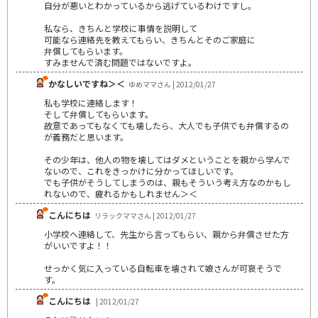
自分が悪いとわかっているから逃げているわけですし。
私なら、きちんと学校に事情を説明して
可能なら連絡先を教えてもらい、きちんとそのご家庭に
弁償してもらいます。
すみませんで済む問題ではないですよ。
かなしいですね＞＜
ゆめママさん | 2012/01/27
私も学校に連絡します！
そして弁償してもらいます。
故意であってもなくても壊したら、大人でも子供でも弁償するの
が義務だと思います。
その少年は、他人の物を壊してはダメということを親から学んで
ないので、これをきっかけに分かってほしいです。
でも子供がそうしてしまうのは、親もそういう考え方なのかもし
れないので、疲れるかもしれません＞＜
こんにちは
リラックママさん | 2012/01/27
小学校へ連絡して、先生から言ってもらい、親から弁償させた方
がいいですよ！！
せっかく気に入っている自転車を壊されて娘さんが可哀そうで
す。
こんにちは
| 2012/01/27