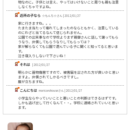
物なのに。子供とは言え、やってはいけないこと周りも親も注意
しなくちゃですよね。
近所の子なら
☆もんち☆さん | 2012/01/27
家に行きますね。。。
たまたま当たって壊れてしまったのならともかく、注意している
のにわざと当てるなんて信じられません。
公園での出来事なので学校よりまず親御さんに話して謝ってもら
うなり、弁償してもらうなりしてもらっては？
家が解らなくても公園で遊んでいる子に聞くと知ってると思いま
す。
泣き寝入りしないで下さいね！
それは
| 2012/01/27
明らかに器物傷害ですので、被害届を出された方が良いかと思い
ますよ。弁償されてしかるべきですし。
腹が立ちますね。
こんにちは
moricorohouseさん | 2012/01/27
小学生ならやっていいことと悪いことの判断はできるはずです。
しかも逃げ出して行くなんて・・。学校に連絡されていいと思い
ます。