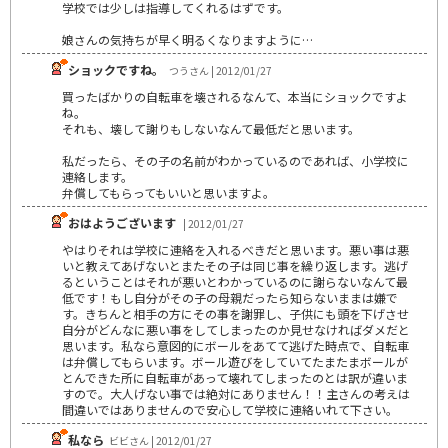
学校では少しは指導してくれるはずです。
娘さんの気持ちが早く明るくなりますように…
ショックですね。
つうさん | 2012/01/27
買ったばかりの自転車を壊されるなんて、本当にショックですよ
ね。
それも、壊して謝りもしないなんて最低だと思います。
私だったら、その子の名前がわかっているのであれば、小学校に
連絡します。
弁償してもらってもいいと思いますよ。
おはようございます
| 2012/01/27
やはりそれは学校に連絡を入れるべきだと思います。悪い事は悪
いと教えてあげないとまたその子は同じ事を繰り返します。逃げ
るということはそれが悪いとわかっているのに謝らないなんて最
低です！もし自分がその子の母親だったら知らないままは嫌で
す。きちんと相手の方にその事を謝罪し、子供にも頭を下げさせ
自分がどんなに悪い事をしてしまったのか見せなければダメだと
思います。私なら意図的にボールをあてて逃げた時点で、自転車
は弁償してもらいます。ボール遊びをしていてたまたまボールが
とんできた所に自転車があって壊れてしまったのとは訳が違いま
すので。大人げない事では絶対にありません！！主さんの考えは
間違いではありませんので安心して学校に連絡いれて下さい。
私なら
ビビさん | 2012/01/27