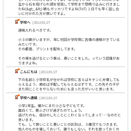
生から石を投げられ頭を怪我して学校まで怒鳴り込みに行きまし
たね(&gt;_&lt;) 娘もガッカリですよね(ToT) １日でも早く話し合
いに行かれた方が良いですよ。
学校へ
| 2012/01/27
連絡入れるべきです。
小３の娘がいますが、年に何回か学校側に苦情の連絡がきている
みたいです。
その都度、プリントを配布してます。
その場を逃げるという事は、悪いことをした。っていう認識があ
りますよね。
こんにちは
| 2012/01/27
下の名前と小学校名が分かれば学校に言えばキチンと弁償しても
らえるよう、頼めば手配してもらえるはずです。この先その子が
また同じことをやらないためにも言った方がいいと思います。
学校へ連絡
| 2012/01/27
小学1年生。確かにまだ小さな子どもです。
面白くて、悪ふざけが過ぎたのでしょう。
逃げたのも、自分のしたことにこわくなってしまって･･･なのだと
思います。
でも、して良いことと悪いことの区別は、３歳児でもつきます。
他人のものを壊しておいて、謝りもしない。それを放っておくの