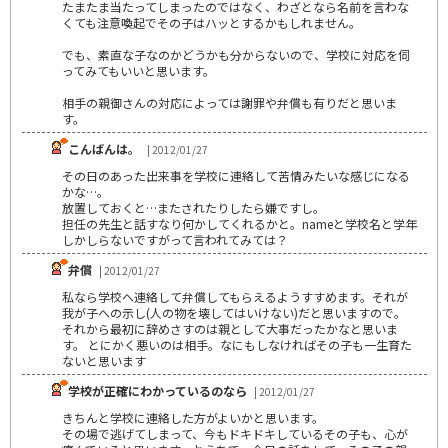
たまたま当たってしまったのではなく、わざとなら名前を言わな
くても注意喚起でその子はハッとするかもしれません。
でも、素直な子なのかどうかも分からないので、学校に対応を伺
ってみてもいいと思います。
相手の親御さんの対応によっては謝罪や弁償も有りだと思いま
す。
こんばんは。
| 2012/01/27
その日のあった出来事を学校に連絡して苦情みたいな感じになる
かな…。
放置しておくと…またされたりしたら嫌ですし。
担任の先生と話すなり何かしてくれるかと。nameと学校名と学年
しかしらないですがって言われてみては？
弁償
| 2012/01/27
私なら学校へ連絡して弁償してもらえるようすすめます。それが
我が子への示し(人の物を壊してはいけない)だと思いますので。
それから最初に辞めさすのは親として大事だったかなと思いま
す。 とにかく悪いのは相手。なにもしなければその子も一生育た
ないと思います
学校が正確にわかっているのなら
| 2012/01/27
きちんと学校に連絡した方がよいかと思います。
その場で逃げてしまって、今もドキドキしているその子も、心が