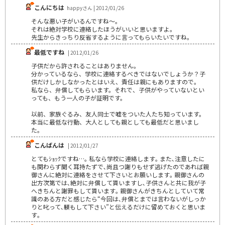
こんにちは
happyさん | 2012/01/26
そんな悪い子がいるんですね～。
それは絶対学校に連絡したほうがいいと思いますよ。
先生からきっちり反省するように言ってもらいたいですね。
最低ですね
| 2012/01/26
子供だから許されることはありません。
分かっているなら、学校に連絡するべきではないでしょうか？子
供だけしかしなかったとはいえ、責任は親にもありますので。
私なら、弁償してもらいます。それで、子供がやっていないとい
っても、もう一人の子が証明です。
以前、家族ぐるみ、友人同士で嘘をついた人たち知っています。
本当に最低な行動、大人としても親としても最低だと思いまし
た。
こんばんは
| 2012/01/27
とてもｼｮｯｸですね…｡ 私なら学校に連絡します｡ また､注意したに
も関わらず聞く耳持たずで､尚且つ謝りもせず逃げたのであれば親
御さんに絶対に連絡をさせて下さいとお願いします｡ 親御さんの
出方次第では､絶対に弁償して貰いますし､子供さんと共に我が子
へきちんと謝罪もして貰います｡ 親御さんがきちんとしていて常
識のある方だと感じたら“今回は､弁償とまでは言わないがしっか
りと叱って､躾もして下さい”と伝えるだけに留めておくと思いま
す｡