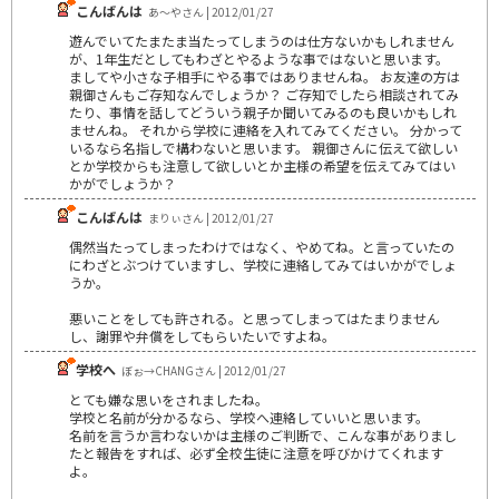
こんばんは
あ～やさん | 2012/01/27
遊んでいてたまたま当たってしまうのは仕方ないかもしれません
が、1年生だとしてもわざとやるような事ではないと思います。
ましてや小さな子相手にやる事ではありませんね。 お友達の方は
親御さんもご存知なんでしょうか？ ご存知でしたら相談されてみ
たり、事情を話してどういう親子か聞いてみるのも良いかもしれ
ませんね。 それから学校に連絡を入れてみてください。 分かって
いるなら名指しで構わないと思います。 親御さんに伝えて欲しい
とか学校からも注意して欲しいとか主様の希望を伝えてみてはい
かがでしょうか？
こんばんは
まりぃさん | 2012/01/27
偶然当たってしまったわけではなく、やめてね。と言っていたの
にわざとぶつけていますし、学校に連絡してみてはいかがでしょ
うか。
悪いことをしても許される。と思ってしまってはたまりません
し、謝罪や弁償をしてもらいたいですよね。
学校へ
ぼぉ→CHANGさん | 2012/01/27
とても嫌な思いをされましたね。
学校と名前が分かるなら、学校へ連絡していいと思います。
名前を言うか言わないかは主様のご判断で、こんな事がありまし
たと報告をすれば、必ず全校生徒に注意を呼びかけてくれます
よ。