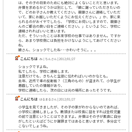
は、その子の将来のためにも絶対によくないことだと思います。
弁償を求めるかどうかは別として、「娘に謝っていただきたいの
で、どのお子さんか教えてください。親御さんに連絡していただ
いて、家にお越しいただくようにお伝えください。」か、家に来
られるのがおイヤでしたら、「学校にお伺いしますので、親御さ
んのご都合の良い日をご連絡ください。」というように、学校に
連絡されればいいと思います。
ただ、そういったことは本来学校の仕事ではありません。ですか
ら、あまり学校側には負担をかけないようにしてあげてください
ね。
娘さん、ショックでしたね･･･かわいそうに。。。
こんにちは
みこちんさん | 2012/01/27
ショックですよね。
私でしたら、学校に連絡します。
注意だけでも、きちんと生徒に伝わればいいのかなとも。
去年、近所で車の反射板？（三角のもの）が盗まれて、小学生が
悪戯していたの情報があり、
学校に連絡したら、次の日には元の場所にあったそうです。
こんにちは
はるまるさん | 2012/01/27
小学生を見てきましたが、その子の家がわからないのであれば、
小学校に連絡しましょう。教頭または校長に話をすれば全校児童
の前で注意ということはできますよ。弁償はその子が素直に自分
がしたといえばどうにか謝罪まではあると思いますが、多分出て
こないでしょうね。