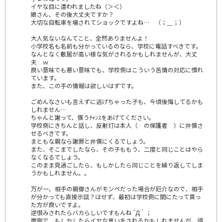
イヤな目に遭われましたね（＞＜）
娘さん、その後大丈夫ですか？
大切な自転車を壊されてショックですよね… （；＿；）
大人気ないなんてこと、全然ありませんよ！
小学校名も名前も分かっているのなら、学校に電話すべきです。
なんとなく敷居が高い様な気がされるかもしれませんが、大丈
夫 ｗ
良い意味でも悪い意味でも、学校側はこういう苦情の対応に慣れ
ています。
また、この手の情報は欲しいはずです。
ごめんなさいも言えずに逃げちゃった子も、今頃後悔してるかも
しれません…
ちゃんと謝って、償うﾁｬﾝｽをあげてください。
学校側にきちんと話し、反射灯は本人（ の保護者 ）に弁償さ
せるべきです。
まともな親なら謝罪と弁償にくるでしょう。
また、そこまでしたなら、その子ももう、二度と同じことはやら
なくなるでしょう。
このまま見過ごしたら、もしかしたら同じことを繰り返してしま
うかもしれません。。
万が一、相手の親御さんがモンペだった場合が厄介なので、相手
が分かっても直接示談？はせず、最初は学校側に間にたって貰っ
た方が良いですよ。
逆恨みされたらバカらしいですもんね´Д｀；
面倒で もしかしたらイヤな思いをされるかもしれませんが、頑