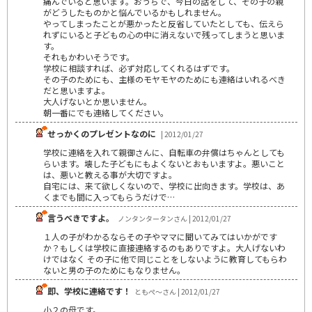
痛んでいると思います。おうちで、今日の話をして、その子の親
がどうしたものかと悩んでいるかもしれません。
やってしまったことが悪かったと反省していたとしても、伝えら
れずにいると子どもの心の中に消えないで残ってしまうと思いま
す。
それもかわいそうです。
学校に相談すれば、必ず対応してくれるはずです。
その子のためにも、主様のモヤモヤのためにも連絡はいれるべき
だと思いますよ。
大人げないとか思いません。
朝一番にでも連絡してください。
せっかくのプレゼントなのに
| 2012/01/27
学校に連絡を入れて親御さんに、自転車の弁償はちゃんとしても
らいます。壊した子どもにもよくないとおもいますよ。悪いこと
は、悪いと教える事が大切ですよ。
自宅には、来て欲しくないので、学校に出向きます。学校は、あ
くまでも間に入ってもらうだけで…
言うべきですよ。
ノンタンタータンさん | 2012/01/27
１人の子がわかるならその子やママに聞いてみてはいかがです
か？もしくは学校に直接連絡するのもありですよ。大人げないわ
けではなく その子に他で同じことをしないように教育してもらわ
ないと男の子のためにもなりません。
即、学校に連絡です！
ともぺ～さん | 2012/01/27
小２の母です。