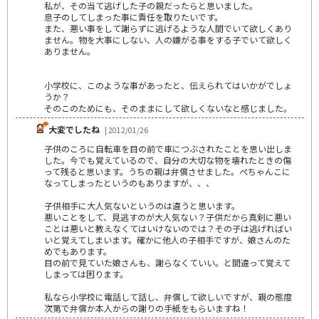
私が、その当て逃げした子の親だったらと思いました。
息子のしてしまった事に責任を取りたいです。
また、悪い事をして謝らずに逃げるような人間でいて欲しくあり
ません。物を大事にしない、人の嫌がる事をする子でいて欲しく
ありません。
小学校に、このような事があったと、伝えられてはいかがでしょ
うか？
そのこのためにも、そのままにして欲しくないなと感じました。
大変でしたね
| 2012/01/26
子供のころに自転車を目の前で車につぶされたことを思い出しま
した。今でも覚えているので、自分の大切な物を壊れたときの傷
って残ると思います。うちの親は弁償させました。ぺちゃんこに
なってしまったというのもありますが、、、
子供相手に大人気ないというのは違うと思います。
悪いことをして、見逃すのが大人気ない？子供だから真剣に悪い
ことは悪いと教えなくてはいけないのでは？その子は逃げればい
いと覚えてしまいます。確かに他人の子相手ですが、娘さんのた
めでもあります。
目の前で見ていた娘さんも、謝らなくていい。と間違って覚えて
しまっては困ります。
私なら小学校に電話して話し、弁償して欲しいですが、親の態度
次第で弁償か本人からの謝りの手紙をもらいますね！