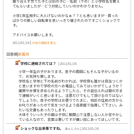
取り合えず充てた子とは別の子に…名前（下の）と小学校名を教え
てもらいましたが…どう対処していいのかわかりません。
小学1年生相手に大人げないのかなぁ？？とも思いますが…買った
ばかりの新しい自転車を思いっきり壊されたのですごくショックで
す。
アドバイスお願いします。
|
2012/01/26
の他の相談を見る
回答順
|
新着順
学校に連絡されては？
| 2012/01/26
小学一年生の子がおります。息子の周囲にもそんな子がいるの
で、お気持ち察します。
学校名と学年と下の名前がわかれば、学校側も誰かは見当つくか
と思いますので学校の方へお電話してみてはいかがでしょうか？
謝罪や弁償を求められるようでしたら、その旨伝えれば親の方ま
で連絡がいくと思いますし、注意だけでもして頂けるのではない
でしょうか。息子の学校はお便りでたまに、地区の住民の方から
お叱りがあったので気をつけるよう各家庭で指導して下さい。み
たいな文書もあったりします。
大体そういった子の親は子供に無関心で注意しない人か甘やかし
ている人なので、言葉は悪いですが痛い目にあってほしいです。
ショックな出来事ですね。
あんじさん | 2012/01/26