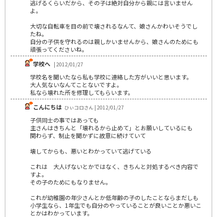
逃げるくらいだから、その子は絶対自分から親には言いません
よ。
大切な自転車を目の前で壊されるなんて、娘さんかわいそうでし
たね。
自分の子供を守れるのは親しかいませんから、娘さんのためにも
頑張ってくださいね。
学校へ
| 2012/01/27
学校名を聞いたなら私も学校に連絡した方がいいと思います。
大人気ないなんてことないですよ。
私なら壊れた所を修理してもらいます。
こんにちは
ひぃコロさん | 2012/01/27
子供同士の事ではあっても
主さんはきちんと「壊れるから止めて」とお願いしているにも
関わらず、制止を聞かずに故意に続けていて
壊してからも、悪いとわかっていて逃げている
これは 大人げないとかではなく、きちんと対処するべき内容で
すよ。
その子のためにもなりません。
これが幼稚園の年少さんとか低年齢の子のしたことならまだしも
小学生なら、1年生でも自分のやっていることが良いことか悪いこ
とかはわかっています。