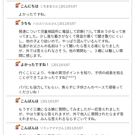
こんにちは
ニモままさん | 2012/03/07
よかったですね。
うちも
ハルルリルルさん | 2012/03/07
発達について児童相談所に電話して診断(？)して貰おうかなって思
ってました。少し落ち着きがなくて発音が悪くて聞き取りにくい
し、他の子より幼いので。やっぱり混んでいるんですね。
私達がお父さんの名前は？って聞いたら答える様になりました
が、外では答えられなさそう。他の質問も…。３歳には難しい質
問に感じます。
よかったですね！
| 2012/03/07
行くことにより、今後の育児ポイントを知り、子供の成長を知る
ことができてよかったですね(*^^*)
パパにも協力してもらい、焦らずに子供さんのペースで頑張って
くださいね！
こんばんは
| 2012/03/07
もうすぐ三歳になる娘に質問してみましたが一応答えれました
が、やはり家なら答えれますが、外で他人に質問されたらまず答
えれません。みんな答えれるならすごいですね。
こんばんは
リラックママさん | 2012/03/07