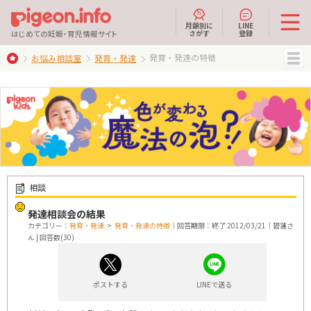
月齢別に
LINE
さがす
登録
はじめての妊娠・育児情報サイト
発育・発達の特徴
お悩み相談室
発育・発達
MENU
相談
発達相談会の結果
カテゴリー：
発育・発達
>
発育・発達の特徴
｜回答期限：終了 2012/03/21｜碧蓮さ
ん | 回答数(30)
ポストする
LINEで送る