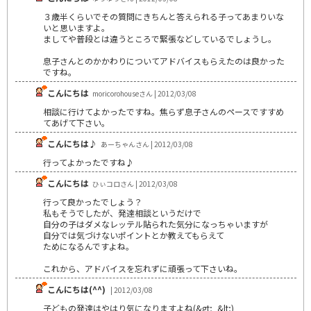
３歳半くらいでその質問にきちんと答えられる子ってあまりいな
いと思いますよ。
ましてや普段とは違うところで緊張などしているでしょうし。
息子さんとのかかわりについてアドバイスもらえたのは良かった
ですね。
こんにちは
moricorohouseさん | 2012/03/08
相談に行けてよかったですね。焦らず息子さんのペースですすめ
てあげて下さい。
こんにちは♪
あーちゃんさん | 2012/03/08
行ってよかったですね♪
こんにちは
ひぃコロさん | 2012/03/08
行って良かったでしょう？
私もそうでしたが、発達相談というだけで
自分の子はダメなレッテル貼られた気分になっちゃいますが
自分では気づけないポイントとか教えてもらえて
ためになるんですよね。
これから、アドバイスを忘れずに頑張って下さいね。
こんにちは(^^)
| 2012/03/08
子どもの発達はやはり気になりますよね(&gt;_&lt;)