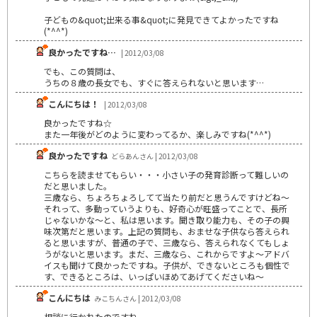
子どもの&quot;出来る事&quot;に発見できてよかったですね
(*^^*)
良かったですね…
| 2012/03/08
でも、この質問は、
うちの８歳の長女でも、すぐに答えられないと思います…
こんにちは！
| 2012/03/08
良かったですね☆
また一年後がどのように変わってるか、楽しみですね(*^^*)
良かったですね
どらあんさん | 2012/03/08
こちらを読ませてもらい・・・小さい子の発育診断って難しいの
だと思いました。
三歳なら、ちょろちょろしてて当たり前だと思うんですけどね～
それって、多動っていうよりも、好奇心が旺盛ってことで、長所
じゃないかな～と、私は思います。聞き取り能力も、その子の興
味次第だと思います。上記の質問も、おませな子供なら答えられ
ると思いますが、普通の子で、三歳なら、答えられなくてもしょ
うがないと思います。まだ、三歳なら、これからですよ～アドバ
イスも聞けて良かったですね。子供が、できないところも個性で
す、できるところは、いっぱいほめてあげてくださいね～
こんにちは
みこちんさん | 2012/03/08
相談に行かれたのですね。