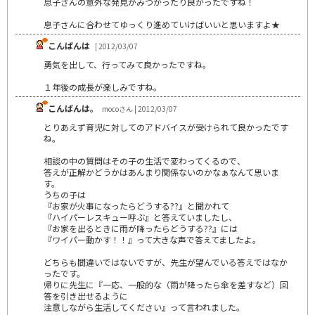
息子さんの意外な発見がみつかったり良かったですね！
息子さんに合わせてゆっくり進めていけばいいと思いますよ★
こんばんは
| 2012/03/07
勇気を出して、行ってみて良かったですね。
１年後の成長が楽しみですね。
こんばんは。
mocoさん | 2012/03/07
とりあえず育児に対してのアドバイスが受けられて良かったです
ね。
相談の中の質問はその子の生活で変わってくるので、
答えが正解かどうかはあんまり関係ないのかなぁなんて思いま
す。
うちの子は
『お家が火事になったらどうする??』と聞かれて
『ハイパーレスキュー呼ぶ』と答えていましたし、
『お家を出るときに雨が降ったらどうする??』には
『ワイパー動かす！！』って大きな声で答えてましたよ。
どちらも間違いではないですが、先生が望んでいる答えではなか
ったです。
帰りに先生に『一応、一般的な（雨が降ったら傘を差すなど）回
答を引き出せるように
注意しながら生活してください』って言われました。