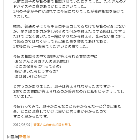
以前に息子の多動の事で相談させていただきました。 たくさんのア
ドバイスやご意見ありがとうございました。
1月の予定が予約が取れずに今日になりましたが発達相談を受けて
きました。
結果、普通の子よりもチョロチョロしてるだけで多動の心配はない
が、聞き取り能力が少し劣るので何かを教えたりする時は口で言う
だけではなく書いたり一緒にやりながら教える、出来ない事に対し
て怒るのではなく少しでも出来た事を誉めてあげてねと。
1年後にもう一度来てくださいとの事でした。
今日の相談会の中で3歳児が答えられる質問の中に
･お父さんとお母さんのお名前は?
･どこの保育所に行ってるの?
･喉が渇いたらどうするの?
･夏は暑いけど冬は?
と言うのがありました。息子は答えられなかったのですが…
3歳でこの質問が答えられるのが普通なの??と私もビックリしてし
まいました。
今日行ってみて、息子がこんなことも分かるんだ～と発見出来た
事、どこに注意していけば良いと言う事が分かったので
すごく良かったです。
|
2012/03/07
碧蓮さんの他の相談を見る
回答順
|
新着順