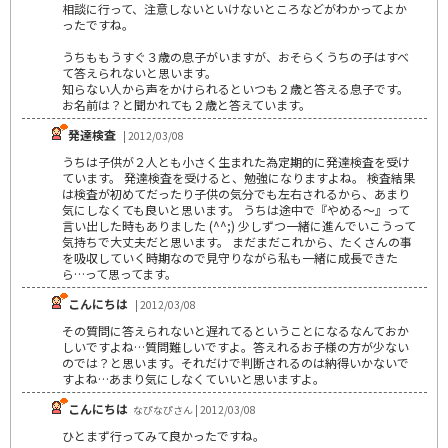
相談に行って、注意しないといけないところなどがわかってよか
ったですね。
うちももうすぐ３歳の息子がいますが、おそらくうちの子はすべ
て答えられないと思います。
知らない人から声をかけられるといつも２歳と答える息子です。
お名前は？と聞かれても２歳と答えています。
発達検査
| 2012/03/08
うちは子供が２人とも小さく生まれた為定期的に発達検査を受け
ています。 発達検査を受けると、勉強になりますよね。 検査結果
は検査が初めてだったり子供の気分でも左右されるから、あまり
気にしなくても良いと思います。 うちは途中で『やめる～』って
言い出した時もありました (^^;) 少しずつ一緒に進んでいこうって
気持ちで大丈夫だと思います。 まだまだこれから、たくさんの事
を吸収していく時期なので見守りながら私も一緒に成長できた
ら…って思ってます。
こんにちは
| 2012/03/08
その質問に答えられないと遅れてるということになるなんておか
しいですよね…質問難しいですよ。答えれるお子様の方が少ない
のでは？と思います。それだけで判断されるのは納得いかないで
すよね…あまり気にしなくていいと思いますよ。
こんにちは
なぴなぴさん | 2012/03/08
ひとまず行ってみて良かったですね。