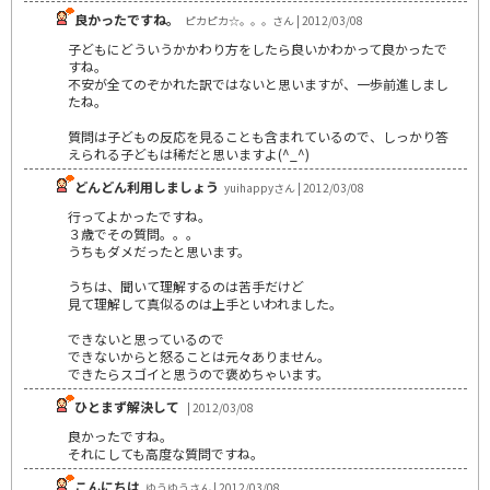
良かったですね。
ピカピカ☆。。。さん | 2012/03/08
子どもにどういうかかわり方をしたら良いかわかって良かったで
すね。
不安が全てのぞかれた訳ではないと思いますが、一歩前進しまし
たね。
質問は子どもの反応を見ることも含まれているので、しっかり答
えられる子どもは稀だと思いますよ(^_^)
どんどん利用しましょう
yuihappyさん | 2012/03/08
行ってよかったですね。
３歳でその質問。。。
うちもダメだったと思います。
うちは、聞いて理解するのは苦手だけど
見て理解して真似るのは上手といわれました。
できないと思っているので
できないからと怒ることは元々ありません。
できたらスゴイと思うので褒めちゃいます。
ひとまず解決して
| 2012/03/08
良かったですね。
それにしても高度な質問ですね。
こんにちは
ゆうゆうさん | 2012/03/08