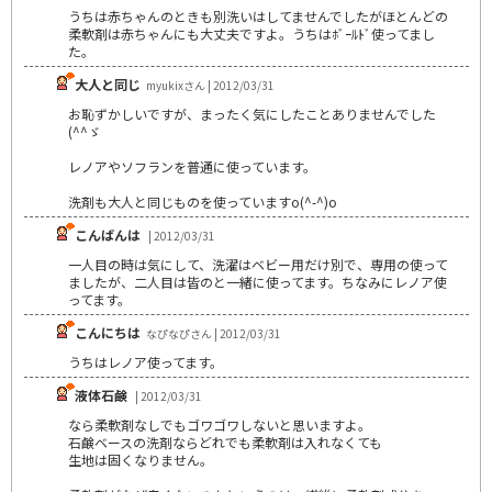
うちは赤ちゃんのときも別洗いはしてませんでしたがほとんどの
柔軟剤は赤ちゃんにも大丈夫ですよ。うちはﾎﾞｰﾙﾄﾞ使ってまし
た。
大人と同じ
myukixさん | 2012/03/31
お恥ずかしいですが、まったく気にしたことありませんでした
(^^ゞ
レノアやソフランを普通に使っています。
洗剤も大人と同じものを使っていますo(^-^)o
こんばんは
| 2012/03/31
一人目の時は気にして、洗濯はベビー用だけ別で、専用の使って
ましたが、二人目は皆のと一緒に使ってます。ちなみにレノア使
ってます。
こんにちは
なぴなぴさん | 2012/03/31
うちはレノア使ってます。
液体石鹸
| 2012/03/31
なら柔軟剤なしでもゴワゴワしないと思いますよ。
石鹸ベースの洗剤ならどれでも柔軟剤は入れなくても
生地は固くなりません。