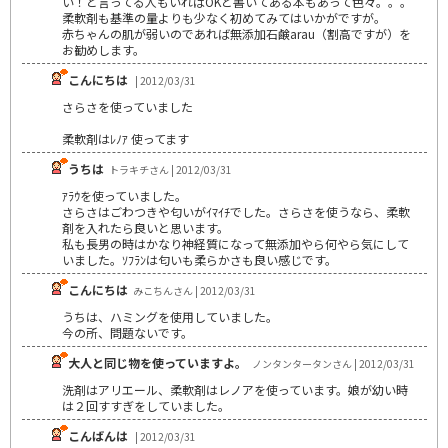
い！と言ってる人もいればOKと書いてある本もあって色々。。。
柔軟剤も基準の量よりも少なく初めてみてはいかがですが。
赤ちゃんの肌が弱いのであれば無添加石鹸arau（割高ですが）を
お勧めします。
こんにちは
| 2012/03/31
さらさを使っていました
柔軟剤はﾚﾉｱ 使ってます
うちは
トラキチさん | 2012/03/31
ｱﾗｳを使っていました。
さらさはごわつきや匂いがｲﾏｲﾁでした。さらさを使うなら、柔軟
剤を入れたら良いと思います。
私も長男の時はかなり神経質になって無添加やら何やら気にして
いました。ｿﾌﾗﾝは匂いも柔らかさも良い感じです。
こんにちは
みこちんさん | 2012/03/31
うちは、ハミングを使用していました。
今の所、問題ないです。
大人と同じ物を使っていますよ。
ノンタンタータンさん | 2012/03/31
洗剤はアリエール、柔軟剤はレノアを使っています。娘が幼い時
は２回すすぎをしていました。
こんばんは
| 2012/03/31