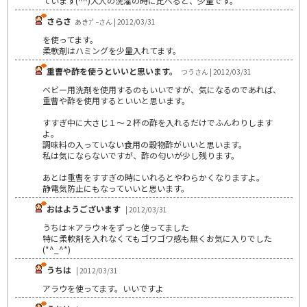
ています(^^)大人の洗濯の時に比べると、少量です。
さらさ
あきﾌﾟｰさん | 2012/03/31
を使ってます。
柔軟剤はハミングを少量入れてます。
重曹や酢を使うといいと思います。
つうさん | 2012/03/31
ベビー用洗剤を使用するのもいいですが、気になるのであれば、
重曹や酢を使用するといいと思います。
すすぎ中に大さじ１～２杯の酢を入れるだけでふんわりします
よ。
調味料の入っていない食用の穀物酢がいいと思います。
私は気にならないですが、酢の匂いが少し残ります。
あとは重曹をすすぎの時にいれるとやわらかくなりますよ。
静電気防止にもなっていいと思います。
おはようございます
| 2012/03/31
うちは＊アラウ＊をずっと使ってました
特に柔軟剤を入れなくてもゴワゴワ感も無くお気に入りでした
(*^_^*)
うちは
| 2012/03/31
アラウを使ってます。いいですよ