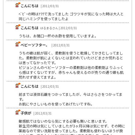
こんにちは
| 2012/03/31
ﾍﾞﾋﾞｰの時はｱﾗｳで洗ってました ゴワツキが気になった時は大人と
同じハミングを使ってましたよ
こんにちは
はるまるさん | 2012/03/31
うちは、お猪口一杯のお酢を使用していますよ。
ベビーソフター。
| 2012/03/31
うちの娘は肌が弱く、柔軟剤を使うと乾燥してかきむしってまし
た。柔軟剤が肌によくないとは言われていたけどまさか荒れると
は思ってなかったです。
ピジョンさんのベビーソフターの柔軟剤は他の柔軟剤よりふっく
ら感はすくないですが、赤ちゃんも使えるのが売りの通り娘も肌
荒れせず使えてますよ。
こんにちは
| 2012/03/31
前までは液体石鹸をつかってましたが、今はさらさをつかってま
す。
お肌にやさしいものを使ってあげたいですね。
子供が
| 2012/03/31
敏感肌ではないのなら気にする必要も無いと思います。
新生児の時は気にしていましたが3ヶ月以降は気にせず、その時に
薬局なので安い洗剤を使ってました。柔軟剤も使わないほうが良