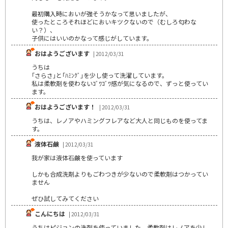
最初購入時においが強そうかなって思いましたが、
使ったところそれほどにおいキツクないので（むしろ匂わな
い？）、
子供にはいいのかなって感じがしています。
おはようございます
| 2012/03/31
うちは
｢さらさ｣と｢ﾊﾐﾝｸﾞ｣を少し使って洗濯しています。
私は柔軟剤を使わないｺﾞﾜｺﾞﾜ感が気になるので、ずっと使ってい
ます。
おはようございます！
| 2012/03/31
うちは、レノアやハミングフレアなど大人と同じものを使ってま
す。
液体石鹸
| 2012/03/31
我が家は液体石鹸を使っています
しかも合成洗剤よりもごわつきが少ないので柔軟剤はつかってい
ません
ぜひ試してみてください
こんにちは
| 2012/03/31
うちはピジョンの洗剤を使っていました。柔軟剤はレノアを少し