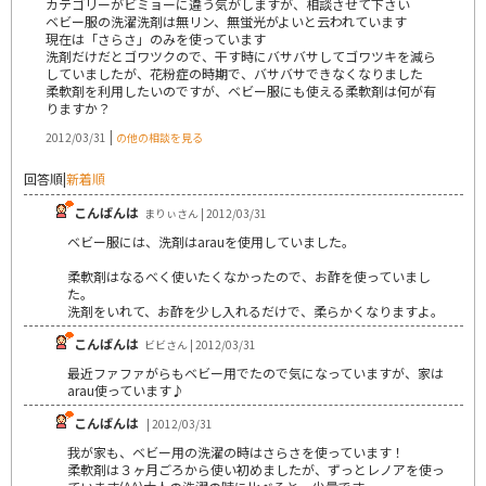
カテゴリーがビミョーに違う気がしますが、相談させて下さい
ベビー服の洗濯洗剤は無リン、無蛍光がよいと云われています
現在は「さらさ」のみを使っています
洗剤だけだとゴワツクので、干す時にバサバサしてゴワツキを減ら
していましたが、花粉症の時期で、バサバサできなくなりました
柔軟剤を利用したいのですが、ベビー服にも使える柔軟剤は何が有
りますか？
|
2012/03/31
の他の相談を見る
回答順
|
新着順
こんばんは
まりぃさん | 2012/03/31
ベビー服には、洗剤はarauを使用していました。
柔軟剤はなるべく使いたくなかったので、お酢を使っていまし
た。
洗剤をいれて、お酢を少し入れるだけで、柔らかくなりますよ。
こんばんは
ビビさん | 2012/03/31
最近ファファがらもベビー用でたので気になっていますが、家は
arau使っています♪
こんばんは
| 2012/03/31
我が家も、ベビー用の洗濯の時はさらさを使っています！
柔軟剤は３ヶ月ごろから使い初めましたが、ずっとレノアを使っ