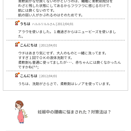
柔軟剤がなぜ良くないのかというのは、繊維に柔軟剤成分を
わざと残した状態にしてあるからフワフワに感じるだけで、
肌には良くないのです。
肌の弱い人がかぶれるのはそのためです。
うちは
ハルルリルルさん | 2012/04/01
アラウを使いました。１歳過ぎからはニュービーズを使いまし
た。
こんにちは
| 2012/04/01
ウチはあまり気にせず、大人のものと一緒に洗ってます。
すすぎ１回でＯＫの液体洗剤です。
柔軟剤も普通に使ってましたが･･･、赤ちゃんには良くなかったん
ですかね(^^;
こんにちは
| 2012/04/01
うちは、洗剤がさらさで、柔軟剤はレノアを使っています。
妊娠中の腰痛に悩まされた？対策法は？