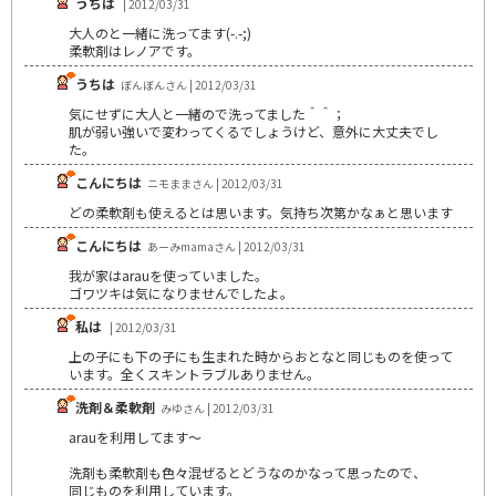
うちは
| 2012/03/31
大人のと一緒に洗ってます(-.-;)
柔軟剤はレノアです。
うちは
ぼんぼんさん | 2012/03/31
気にせずに大人と一緒ので洗ってました＾＾；
肌が弱い強いで変わってくるでしょうけど、意外に大丈夫でし
た。
こんにちは
ニモままさん | 2012/03/31
どの柔軟剤も使えるとは思います。気持ち次第かなぁと思います
こんにちは
あーみmamaさん | 2012/03/31
我が家はarauを使っていました。
ゴワツキは気になりませんでしたよ。
私は
| 2012/03/31
上の子にも下の子にも生まれた時からおとなと同じものを使って
います。全くスキントラブルありません。
洗剤＆柔軟剤
みゆさん | 2012/03/31
arauを利用してます～
洗剤も柔軟剤も色々混ぜるとどうなのかなって思ったので、
同じものを利用しています。