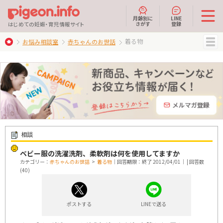
月齢別に
LINE
さがす
登録
はじめての妊娠・育児情報サイト
着る物
お悩み相談室
赤ちゃんのお世話
MENU
相談
ベビー服の洗濯洗剤、柔軟剤は何を使用してますか
カテゴリー：
赤ちゃんのお世話
>
着る物
｜回答期限：終了 2012/04/01｜ | 回答数
(40)
ポストする
LINEで送る