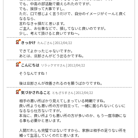
でも、中高の部活動で鍛えられたのですが、
でも、挨拶って大事ですし、
ただ、口で感じよく言うだけで、自分のイメージがぐーんと良く
なるなら、
言わなきゃ損だと思います。
ご主人、お仕事などで、損してないと良いのですが。
少し、考えて頂けると良いですね～。
きっかけ
たんごさん | 2012/04/22
できてよかったじゃないですか。
あとは、旦那さんがどう出るかですね。
こんにちは
リラックママさん | 2012/04/22
そうなんですね！
後は旦那さんが改善されるのを願うばかりですね。
気づかされること
ともざらすさん | 2012/04/22
相手の悪い所ばかり見えてしまっている時期ですね。
良い所よりも悪い所の方が目立って、一緒に居られないくらいに
なるなら仕方ないですが。
本当に、良い所よりも悪い所の方が多いのか、もう一度冷静にな
る事も必要かと思います。
人間だれしも完璧ではないですから、家族は相手の足りない所を
補って生活していくのだと思います。