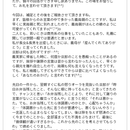
たが、個々の回答ができず申し訳ありません。この場をお借りし
て、お礼を言わせて頂きます(^^)
今回は、補足とその後をご報告させて頂きますね。
まず、皆様からのお言葉の中で多かった義両親のことですが、私は
早くに実両親と死に別れましたので、義両親がほんとの娘のように
可愛がってくれてますo(^▽^)o
二人とも、若いときは商売系の仕事をしていたこともあり、礼儀に
関しては世間一般では普通だと思います。
私が長女&長男を出産したときには、義母が「産んでくれてありが
とう」と言ってくれました。
旦那は何も言わずですが…^^;
義実家に帰省した時に、何度か旦那のことを愚痴ったことがあるの
ですが、挨拶や謝罪の言葉は昔から言わなかった人らしく、早くか
ら親元を離れ自立したので、両親も何も言えなくなったそうです。
でも、私と結婚して子どもができてからは昔に比べてよくなったら
しく「あなたのおかげ」と言われてます(^^;;
先日の一件から、翌朝すぐに私の怒りオーラを見抜いた旦那が「昨
日お弁当残したこと、そんなに根に持ってるんか」と言ってきたの
で、チャンスと思い「お弁当残したことより、それに対して謝りの
言葉がないことに腹立ってるんや」と言うと何と「それは悪かっ
た。でも、お弁当残してたら体調悪いのかとか、心配ちゃうんか」
と…「体調悪かったら先に言うのが普通やし、悪くないんやろ！」
一言返したら止まらなくなってしまい、後は隙を与えず怒涛のごと
く今までのことから、全部溜まってた不満をぶちまけて、最後に
「価値観が違いすぎるから、これから先のことを考えさせてもらう
わ」で締めくくりました。