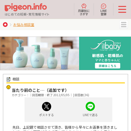
月齢別に
LINE
さがす
登録
はじめての妊娠・育児情報サイト
お悩み相談室
MENU
相談
当たり前のこと…（追加です）
カテゴリー：｜回答期限：終了 2012/05/05｜ | 回答数(36)
ポストする
LINEで送る
先日、上記題で相談させて頂き、皆様から早々にお返事を頂きまし