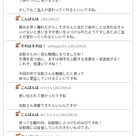
少しでもご主人が変わってくれるといいですね。
こんばんは
| 2012/04/21
親元を早く離れたからこそきちんと当たり前のことは言わなきゃ
いけないと思いますが思いをぶつけられたようですしあとはご主
人が変わってくれるといいですね。
それはそれは！
yuihappyさん | 2012/04/21
旦那さんの一言も勉強になりましたね！
不満を言う前に、まずは相手を心配する言葉を一言追加する！
これぞ、気遣いですね！！
今回の件で旦那さんも勉強したと思って
徐々に更正していけるといいですね
こんばんは
ビビさん | 2012/04/21
思い伝えれて良かったですね
旦那さん改善できたらいいんですが…
こんばんは
みこちんさん | 2012/04/21
思ってる胸の内、旦那様にぶつけたのは◎ですね！
旦那様には反省していただきたいものです。