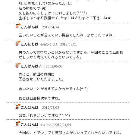
那､目を丸くして｢悪かったよ｣と｡
私の勝ちです(笑)
久し振りにぶちまけてｽｯｷﾘしました(*^^*)
主様もあんまり我慢せず､たまにはぶちまけて下さいね★
こんばんは
| 2012/04/24
言いたいことが言えていい機会でしたね！よかったですね！
こんにちは
ももひなさん | 2012/05/01
男の人って言わないと分からないですから、今回のことで旦那様
がしっかり考えてくれるといいですね。
こんばんは☆
| 2012/05/03
先ほど、前回の質問に
回答させていただきました。
言いたいことが言えてよかったですね(^-^)
あとは旦那様次第ですね。
こんばんは
| 2012/05/03
改善されるといいですね(*^-^*)
こんばんは
ホミさん | 2012/05/04
今回のことで少しでも旦那さんがわかってくれたらいいですね。