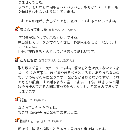
りませんでした。
なので、それからは何も言っていないし、私もきれて、旦那にも
文句は言わせないようにしています。
これで旦那様が、少しずつでも、変わってくれるといいですね。
気になってました
なおさん | 2012/04/22
旦那様が改心してくれるといいですね。
弁当残してラーメン食べたくせに「体調を心配しろ」なんて、無
いですよね。
自分が挨拶をちゃんとしてから言って欲しいです。
こんにちは
なぴなぴさん | 2012/04/22
取り敢えず言えて良かったですね。 溜めると色々良くないですよ
ね… うちの旦那も、まずあやまるべきところを、あやまらないの
で、いつもけんかになります… なかなか変わらないですが、それ
でもその都度、すぐ謝るように言ってます。 子供にはきちんと謝
罪や挨拶のできる人間に育ってもらいたいと、旦那をみて思って
しまいます…
前進
| 2012/04/22
なさってよかったですね。
できれば家庭円満となられますように。
挨拶
kogokogoさん | 2012/04/22
私は親に挨拶！挨拶！とうるさく言われた事は無いです。