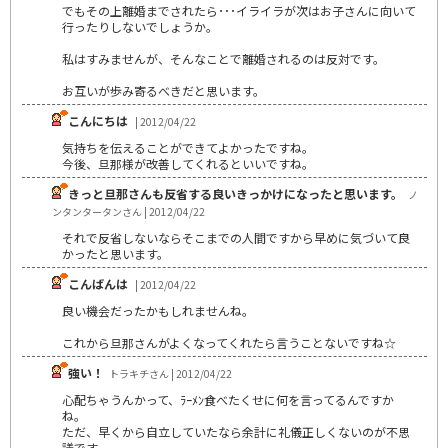
でもその上離婚までされたら･･･イライラが次はお子さんに向いて
行ったりしないでしょうか。
私はすみませんが、そんなことで離婚されるのは反対です。
お互いが歩み寄るべきだと思います。
こんにちは
| 2012/04/22
気持ちを伝えることができてよかったですね。
今後、旦那様が改善してくれるといいですね。
きっと旦那さんも反省する良いきっかけになったと思います。
ノ
ンタンタータンさん | 2012/04/22
それで反省しないならそこまでの人間ですから早めに気づいて良
かったと思います。
こんばんは
| 2012/04/22
良い機会だったかもしれませんね。
これから旦那さんがよくなってくれたら言うことないですね☆
強い！
トラキチさん | 2012/04/22
心配ちゃうんかって、ﾗｰﾒﾝ食べたくせに何を言ってるんですか
ね。
ただ、早くから自立していたなら余計に礼儀正しくないのが不思
議です。