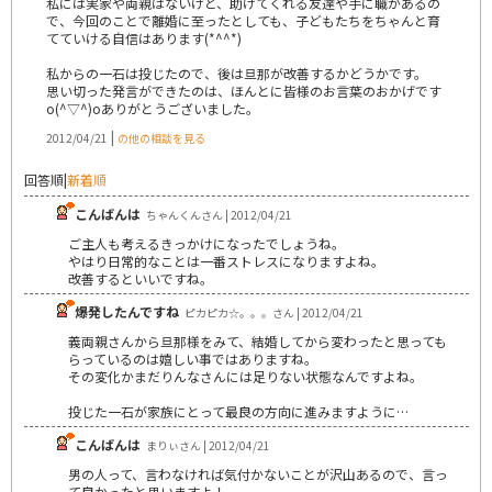
私には実家や両親はないけど、助けてくれる友達や手に職があるの
で、今回のことで離婚に至ったとしても、子どもたちをちゃんと育
てていける自信はあります(*^^*)
私からの一石は投じたので、後は旦那が改善するかどうかです。
思い切った発言ができたのは、ほんとに皆様のお言葉のおかげです
o(^▽^)oありがとうございました。
|
2012/04/21
の他の相談を見る
回答順
|
新着順
こんばんは
ちゃんくんさん | 2012/04/21
ご主人も考えるきっかけになったでしょうね。
やはり日常的なことは一番ストレスになりますよね。
改善するといいですね。
爆発したんですね
ピカピカ☆。。。さん | 2012/04/21
義両親さんから旦那様をみて、結婚してから変わったと思っても
らっているのは嬉しい事ではありますね。
その変化かまだりんなさんには足りない状態なんですよね。
投じた一石が家族にとって最良の方向に進みますように…
こんばんは
まりぃさん | 2012/04/21
男の人って、言わなければ気付かないことが沢山あるので、言っ
て良かったと思いますよ！