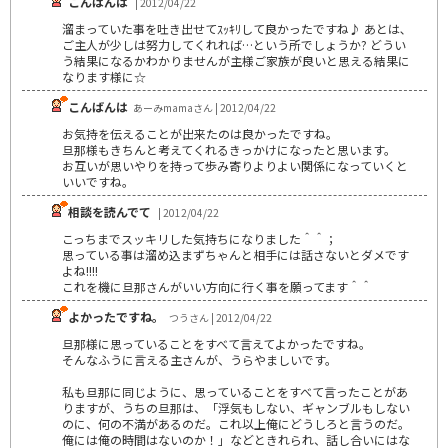
こんばんは
| 2012/04/22
溜まっていた事を吐き出せてｽｯｷﾘして良かったですね♪ あとは､
ご主人が少しは努力してくれれば…という所でしょうか? どうい
う結果になるかわかりませんが主様ご家族が良いと思える結果に
なります様に☆
こんばんは
あーみmamaさん | 2012/04/22
お気持を伝えることが出来たのは良かったですね。
旦那様もきちんと考えてくれるきっかけになったと思います。
お互いが思いやりを持って歩み寄りよりよい関係になっていくと
いいですね。
相談を読んでて
| 2012/04/22
こっちまでスッキリした気持ちになりました＾＾；
思っている事は溜め込まずちゃんと相手には話さないとダメです
よね!!!!
これを機に旦那さんがいい方向に行く事を願ってます＾＾
よかったですね。
つうさん | 2012/04/22
旦那様に思っていることをすべて言えてよかったですね。
そんなふうに言える主さんが、うらやましいです。
私も旦那に同じように、思っていることをすべて言ったことがあ
りますが、うちの旦那は、「浮気もしない、ギャンブルもしない
のに、何の不満があるのだ。これ以上俺にどうしろと言うのだ。
俺には俺の時間はないのか！」などときれられ、話し合いにはな