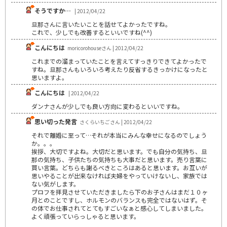
そうですか…
| 2012/04/22
旦那さんに言いたいことを話せてよかったですね。
これで、少しでも改善するといいですね(^^)
こんにちは
moricorohouseさん | 2012/04/22
これまでの溜まっていたことを言えてすっきりできてよかったで
すね。旦那さんもいろいろ考えたり反省するきっかけになったと
思いますよ。
こんにちは
| 2012/04/22
ダンナさんが少しでも良い方向に変わるといいですね。
思い切った発言
さくらいちごさん | 2012/04/22
それで離婚に至って…それが本当にみんな幸せになるのでしょう
か。。。
挨拶、大切ですよね。大切だと思います。でも自分の気持ち、旦
那の気持ち、子供たちの気持ちも大事だと思います。売り言葉に
買い言葉。どちらも謝るべきところはあると思います。お互いが
思いやることが出来なければ夫婦をやっていけないし、家族では
ない気がします。
プロフを拝見させていただきましたら下のお子さんはまだ１０ヶ
月とのことですし、ホルモンのバランスも完全ではないはず。そ
の体でお仕事されてとてもすごいなぁと感心してしまいました。
よく頑張っていらっしゃると思います。