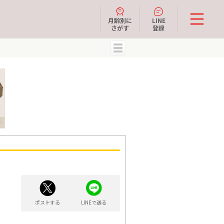
月齢別に
LINE
さがす
登録
MENU
ポストする
LINEで送る