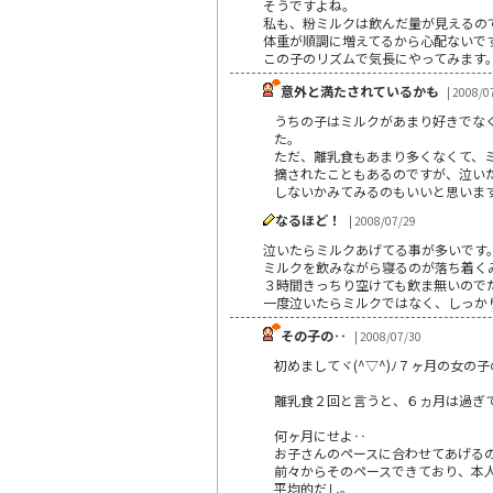
そうですよね。
私も、粉ミルクは飲んだ量が見えるの
体重が順調に増えてるから心配ないで
この子のリズムで気長にやってみます
意外と満たされているかも
| 2008/0
うちの子はミルクがあまり好きでな
た。
ただ、離乳食もあまり多くなくて、
摘されたこともあるのですが、泣い
しないかみてみるのもいいと思いま
なるほど！
| 2008/07/29
泣いたらミルクあげてる事が多いです
ミルクを飲みながら寝るのが落ち着く
３時間きっちり空けても飲ま無いので
一度泣いたらミルクではなく、しっか
その子の‥
| 2008/07/30
初めましてヾ(^▽^)ﾉ７ヶ月の女の
離乳食２回と言うと、６ヵ月は過ぎ
何ヶ月にせよ‥
お子さんのペースに合わせてあげるのが、
前々からそのペースできており、本
平均的だし。