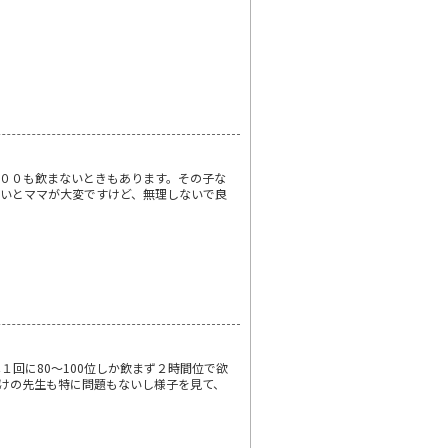
００も飲まないときもあります。その子な
いとママが大変ですけど、無理しないで良
回に80～100位しか飲まず２時間位で欲
けの先生も特に問題もないし様子を見て、