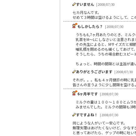
すいません
| 2008/07/30
七カ月なんです。
せめて３時間は空けるようにして、こ
もしかしたら？
| 2008/07/30
うちも6,7ヶ月あたりのとき、ミル
乳首をM～Lにしなさいと注意されま
その先生によると、Mサイズだと頬
哺乳瓶を閉めるのも緩くしてあげて
そうしたら、うちの場合飲むスピード
ちょっと、時間の間隔とは主旨が違
ありがとうございます
| 2008/07/30
それが。。。私も４ヶ月健診の時に乳
皆さんの言うように少し間隔を空ける
6ヶ月半です
| 2008/07/30
ミルクの量は１００～１８０とムラ
みませんでした。ミルクの間隔も3
すですよね！
| 2008/07/30
同じような人がいて一安心です。
無理矢理はあげたくないけど、少なす
と思ってあげたら、ゲップの時に吐い