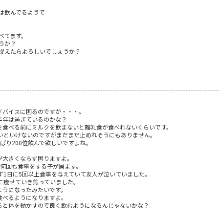
は飲んでるようで
べてます。
うか？
捉えたらよろしいでしょうか？
ドバイスに困るのですが・・・。
半年は過ぎているのかな？
を食べる前にミルクを飲まないと離乳食が食べれないくらいです。
ないといけないのですがまだまだ止めれそうにもありません。
ぱり200位飲んで欲しいですよね。
が大きくならず困りますよ。
に何回も食事をする子が居ます。
ず1日に5回以上食事を与えていて友人が泣いていました。
に痩せていき焦っていました。
ようになったみたいです。
食べるようになりますよ。
ると体を動かすので良く飲むようになるんじゃないかな？