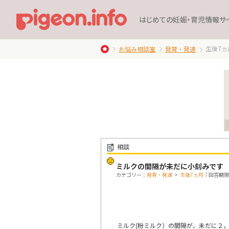
はじめての妊娠・育児情報サ
生後7ヵ
お悩み相談室
発育・発達
相談
ミルクの間隔が未だに小刻みです
カテゴリー：
発育・発達
>
生後7ヵ月
｜回答期限：終
ミルク(粉ミルク）の間隔が、未だに２