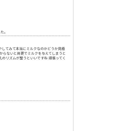
した。
やしてみて本当にミルクなのかどうか見極
分からないと尚更でミルクを与えてしまうと
授乳のリズムが整うといいですね 頑張ってく