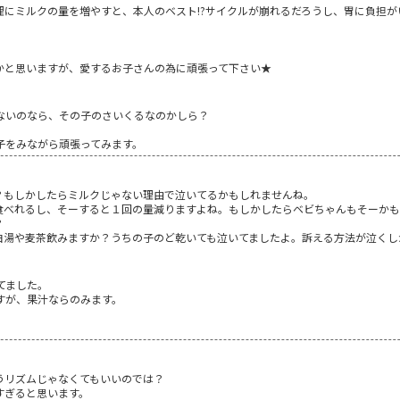
理にミルクの量を増やすと、本人のベスト!?サイクルが崩れるだろうし、胃に負担
かと思いますが、愛するお子さんの為に頑張って下さい★
ないのなら、その子のさいくるなのかしら？
子をみながら頑張ってみます。
？もしかしたらミルクじゃない理由で泣いてるかもしれませんね。
食べれるし、そーすると１回の量減りますよね。もしかしたらベビちゃんもそーか
？
湯や麦茶飲みますか？うちの子のど乾いても泣いてましたよ。訴える方法が泣くしかな
てました。
すが、果汁ならのみます。
うリズムじゃなくてもいいのでは？
すぎると思います。