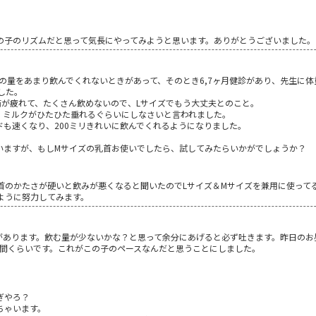
の子のリズムだと思って気長にやってみようと思います。ありがとうございました。
クの量をあまり飲んでくれないときがあって、そのとき6,7ヶ月健診があり、先生に
した。
筋が疲れて、たくさん飲めないので、Lサイズでもう大丈夫とのこと。
、ミルクがひたひた垂れるぐらいにしなさいと言われました。
も速くなり、200ミリきれいに飲んでくれるようになりました。
いますが、もしMサイズの乳首お使いでしたら、試してみたらいかがでしょうか？
首のかたさが硬いと飲みが悪くなると聞いたのでLサイズ＆Mサイズを兼用に使って
ように努力してみます。
があります。飲む量が少ないかな？と思って余分にあげると必ず吐きます。昨日のお
時間くらいです。これがこの子のペースなんだと思うことにしました。
ぎやろ？
ちゃいます。