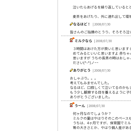
泣いたらあげるを繰り返していると
麦茶をあげたり、外に連れ出して環
なるほど！
| 2008/07/30
皆さんのご指摘のとうり、そろそろ泣
ミルクなら
| 2008/07/30
３時間はあけた方が良いと思います
めてみるといいと思いますよ 赤ちゃ
思いますが うちの長男の時はおしゃぶ
ださい(^-^)ノ~~
ありがとう
| 2008/07/30
おしゃぶり。。。
考えてもみませんでした。
なるほど、口寂しくて泣いてるのかも
もう少し観察する目を養えるように子
ありがとうございました。
うーん
| 2008/07/30
何ヶ月なのでしょうか？
ミルクの量はやはりそのこのペース
うちは、4ヶ月ですが、保育園でミル
胃の大きさとか、やはり個人差があ