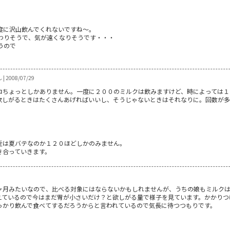
度に沢山飲んでくれないですね～。
わりそうで、気が遠くなりそうです・・・
うので
| 2008/07/29
ロちょっとしかありません。一度に２００のミルクは飲みますけど、時によっては１
欲しがるときはたくさんあげればいいし、そうじゃないときはそれなりに。回数が多
近は夏バテなのか１２０ほどしかのみません。
き合っていきます。
月みたいなので、比べる対象にはならないかもしれませんが、うちの娘もミルクは１
えているので今はまだ胃が小さいだけ？と欲しがる量で様子を見ています。かかりつ
っかり飲んで食べてするだろうからと言われているので気長に待つつもりです。