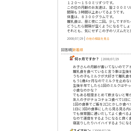
１２０～１５０ミリずつです。
この位の月齢のお友達は、皆２００ミリ
間隔も３時間以上あいてるようです。
体重は、８３００グラムです。
離乳食は、昼と夜に二回。少しですがた
どうしたら間隔が空くようになるでしょ
それとも、気にせずこの子のリズムだと
|
2008/07/29
の他の相談を見る
回答順
|
新着順
何ヶ月ですか？
| 2008/07/29
お子さんの月齢が書いてないのでア
離乳食を食べていると言う事は生後
うちの子もミルクが大好きで離乳食
もう1歳4ヶ月なのでミルクを止め
生後半年でしたら1回のミルクはやっ
小食なのかな？
でもある程度まとめて飲まないと胃
友人の子がチョコチョコ食べで1日
1回の食事でご飯を2口とかしか食べ
1日に3回の食事にしたら見る見る内
でも保育園に通いだしてよく食べる
なので運度をするようになると良く
寝返りしたりハイハイするようにな
スイマセン
| 2008/07/29