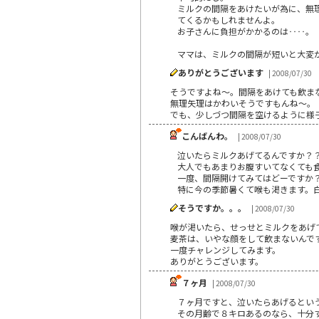
ミルクの間隔をあけたいが為に、無
てくるかもしれませんよ。
お子さんに負担がかかるのは‥‥。
ママは、ミルクの間隔が短いと大変
ありがとうございます
| 2008/07/30
そうですよね～。間隔をあけても飲ま
無理矢理はかわいそうですもんね～。
でも、少しづつ間隔を空けるように様
こんばんわ。
| 2008/07/30
泣いたらミルクあげてるんですか？
大人でもあまりお腹すいてなくても
一度、間隔開けてみてはどーですか
特に今の季節暑くて喉も渇きます。白
そうですか。。。
| 2008/07/30
喉が渇いたら、せっせとミルクをあげ
麦茶は、いやな顔をして飲まないんで
一度チャレンジしてみます。
ありがとうございます。
７ヶ月
| 2008/07/30
７ヶ月ですと、泣いたらあげるとい
その月齢で８キロあるのなら、十分