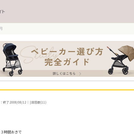
イト
月
了 2008/08/12｜ | 回答数(11)
，３時間おきで