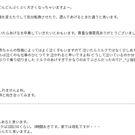
どんどんぶくぶく大きくなっちゃいますよ～。
境を変えたりして気分転換させたり、遊んであげるとまた違うと思います。
いたらあげるを卒業していきたいとおもいます。貴重な御意見ありがとうございま
 赤ちゃんの性格によってはよく泣く子もいますので 泣いたらミルクではなく少しあ
んは泣くのも仕事のひとつです 泣かれると辛いですよね どうして泣いているのか
りで乗り切りました ミルクのあげすぎでかなりのおでぶさんだったので(^_^;) 
しれませんよね。
供と向き合ってみます。
もあると思います。
クは1回150くらい。3時間おきです。家では母乳ですが・・・
るんだと思いますよ。