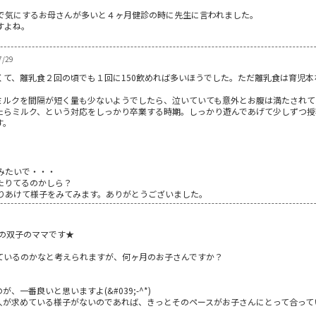
で気にするお母さんが多いと４ヶ月健診の時に先生に言われました。
すよね。
。
7/29
くて、離乳食２回の頃でも１回に150飲めれば多いほうでした。ただ離乳食は育児
ミルクを間隔が短く量も少ないようでしたら、泣いていても意外とお腹は満たされて
たらミルク、という対応をしっかり卒業する時期。しっかり遊んであげて少しずつ授
す。
。
みたいで・・・
たりてるのかしら？
りあけて様子をみてみます。ありがとうございました。
子の双子のママです★
ているのかなと考えられますが、何ヶ月のお子さんですか？
一番良いと思いますよ(&#039;-^*)
人が求めている様子がないのであれば、きっとそのペースがお子さんにとって合って