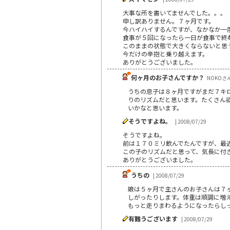
大事な所を書いてませんでした。。。
申し訳ありません。７ヶ月です。
今ハイハイするんですが、なかなか一
食事が５回になったら一日が食事で終
このままの状態で大きくならないと思
今だけの辛抱と乗り越えます。
ありがとうございました。
何ヶ月のお子さんですか？
NOKOさん 
うちの息子は８ヶ月ですがまだ７キ
りのリズムだと思います。たくさん
いかなと思います。
そうですよね。
| 2008/07/29
そうですよね。
前は１７０ミリ飲んでたんですが、最
この子のリズムだと思って、気長に付
ありがとうございました。
うちの
| 2008/07/29
娘は５ヶ月で主さんのお子さんは７ヶ
しがったりします。体重は順調に増
もっと走りまわるようになったらし
有難うございます
| 2008/07/29