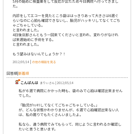
5月の始めに検査薬をして反応が出たため今日病院へ行ってきまし
た。
内診をしてエコーを見たところ袋ははっきりあって大きさは6週ぐ
らいなのに心拍も確認できないし、胎児がハッキリしてなくてごち
ゃごちゃしている。
と言われました。
4日後旦那さんともう一回来てくださいと言われ、変わりがなけれ
ば来週始めに手術をする。
と言われました。
もう望みはないんでしょうか？！
|
2012/05/14
の他の相談を見る
回答順
|
新着順
こんばんは
まりぃさん | 2012/05/14
私が６週で病院にかかった時も、袋のみで心拍は確認出来ません
でした。
「胎児がﾊｯｷﾘしてなくてごちゃごちゃしている｡」
が、どんな状態かわかりませんが、６週で心拍確認出来ない人
は、私の周りでもたくさんいましたよ。
私なら、違う病院でみてもらって、同じように言われるか確認し
たいと思うと思います。