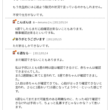
もう先生的には心拍より胎児の状況で言っているのかもしれません。
不安で仕方がないです。
こんばんは
あーみmamaさん | 2012/05/14
6週でしたらまだ心拍確認出来ないこともあります。
無事確認出来るといいですね。
ありがとうございます
| 2012/05/15
ただ祈るしかできないです。
６週なら…
| 2012/05/14
まだ確認できないこともありますよ。
私は子供2人とも6週の時は袋は確認できるけど、赤ちゃんは確認
できませんでした。
また2週間後に来てと言われて、8週で赤ちゃんが確認できまし
た。
2人目は赤ちゃんが確認できても、心拍がはっきり確認できないと
言われ、さらに2週おいて10週になってようやく…といった感じで
す。
6週なんてまだまだ可能性のある時期なのに、たった4日で確認で
きなければ手術って、ちょっと乱暴すぎじゃないかな？って思い
ます。