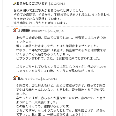
ありがとうございます
| 2012/05/15
お話を聞いてまだ望みがあるのかなと思いました。
初めての病院で、初診から、手術までの話をされるとはまさか思わな
かったのでかなり動揺しています。
違う病院に行こうかとも考えています。
２週間後
kogokogoさん | 2012/05/15
上の子の妊娠の時、初めての事でしたし、検査薬にははっきり出
ていたので、
慌てて病院へ行きましたが、やはり確認出来ませんでした。
かなり、ご年配の先生に「最近は、検査薬があるから確認出来な
いくらい早く来過ぎちゃうんだよね～」
とブツブツ言われて、また、２週間後に来てと言われました。
ごちゃごちゃしているというのは気になりますが、他の方もおっ
しゃっているように４日後、というのが早い気がします。
私も
キンタンさん | 2012/05/15
６週目で、袋は見えるけど、心拍の確認ができず、待って７週目
でやはり赤ちゃんはいない、と言われ、袋を摘出する手術を受け
ました。
辛かったですが、赤ちゃんが居なかっただけ、救われた、と思う
ようにして、又頑張りました。
この袋だけっての、結構いるそうです。
つらいですが、もしそうだったとしても、気を落とさず、頑張っ
て下さい。私も出し、一緒に頑張りましょう！！！！