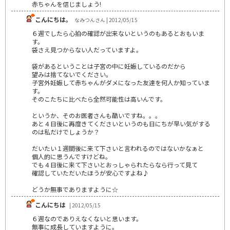
赤ちゃんを信じましょう!
こんにちは。
なみつんさん | 2012/05/15
６週でしたら心拍の確認が出来ないというのもあるとおもいま
す。
袋さえ見つからない人だっていますよ。
袋があるということは子宮の中に妊娠しているのだから
望みは捨てないでください。
子宮外妊娠して赤ちゃんがダメになった友達を何人か知っていま
す。
そのこたちに比べたら全然可能性は高いんです。
というか、そのお医者さんも酷いですね。。。
あと４日後に再度きてくださいというのも日にちが早い気がする
のは私だけでしょうか？
だいたい１週間後に来て下さいと言われるのではないかなぁと
個人的に思うんですけどね。
でも４日後に来て下さいとおっしゃられたらなら行って見て
確認していただいたほうが安心ですよね♪
どうか無事でありますように☆
こんにちは
| 2012/05/15
６週なのでありえなくないと思います。
無事に成長していますように。