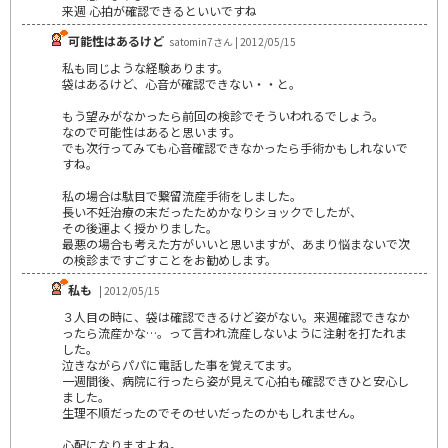
来週 心拍が確認できるといいですね
可能性はあるけど
satomin7さん | 2012/05/15
私も同じような経験あります。
袋はあるけど、心音が確認できない・・と。
もう望みがなかったら前回の検診でそういわれるでしょう。
なので可能性はあると思います。
でも次行ってみても心音確認できなかったら手術かもしれないで
すね。
私の場合は駄目で繋留流産手術をしました。
長い不妊治療の末だったためかなりショックでしたが、
その後運よく授かりました。
最悪の場合も考えた方がいいと思いますが、あまり悩まないで次
の検診まですごすことをお勧めします。
私も
| 2012/05/15
３人目の時に、袋は確認できるけど姿がない。来週確認できなか
ったら流産かな…。って言われ流産しないように注射を打たれま
した。
泣きながらパパに電話した事を覚えてます。
一週間後、病院に行ったら姿が見えて心拍も確認できひと安心し
ました。
生理不順だったのでそのせいだったのかもしれません。
心配になりますよね。