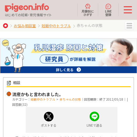
月齢別に
LINE
さがす
登録
はじめての妊娠・育児情報サイト
赤ちゃんの状態
お悩み相談室
妊娠中のトラブル
MENU
相談
流産かもと言われました。
カテゴリー：
妊娠中のトラブル
>
赤ちゃんの状態
｜回答期限：終了 2012/05/18｜ |
回答数(32)
ポストする
LINEで送る