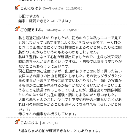
こんにちは♪
あーちゃんさん | 2012/05/15
心配ですよね…。
無事に確認できるといいですね♪
ご心配ですね。
whwkさん | 2012/05/15
私も最近妊娠がわかりましたが、初めのうちは私もエコーで見て
も袋はわかっても胎芽まではよくわからなかったです。一人目の
ときより画像が見にくいのは機械にもよるのかと思ったり私に脂
肪がついたからというのもあるのかもしれません。
私は７週目になって心拍が確認出来ましたので、主様も次回受診
時に赤ちゃんが見えるといいですね。４日後ではあまり変わりが
ないこともあるように思います。
現在軽度の切迫流産ですが、出血が有りはじめに診て貰った若い
女医は袋の周りの出血を見落としました。その後もダラダラと少
量の出血が止まらず院長に診て貰いわかりました。前回の写真か
らも僅かに出血が見られるが気付かないくらいだから…というよ
うなことを院長はおっしゃっていましたが、超音波での画像判断
というのはやはり先生の経験・腕にもよるのだと思いました。
大事な赤ちゃんのこと、少しでも不安や納得の出来ないことがあ
れば別の病院にかかることもお考えになられてもよろしいかと思
います。
赤ちゃんの無事をお祈りしています。
こんにちは
| 2012/05/15
6週ならまだ心拍が確認できないこともありますよ。