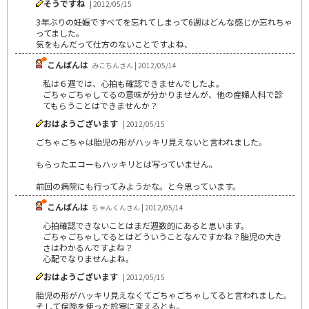
そうですね
| 2012/05/15
3年ぶりの妊娠ですべてを忘れてしまって6週はどんな感じか忘れちゃ
ってました。
気をもんだって仕方のないことですよね、
こんばんは
みこちんさん | 2012/05/14
私は６週では、心拍も確認できませんでしたよ。
ごちゃごちゃしてるの意味が分かりませんが、他の産婦人科で診
てもらうことはできませんか？
おはようございます
| 2012/05/15
ごちゃごちゃは胎児の形がハッキリ見えないと言われました。
もらったエコーもハッキリとは写っていません。
前回の病院にも行ってみようかな。と今思っています。
こんばんは
ちゃんくんさん | 2012/05/14
心拍確認できないことはまだ週数的にあると思います。
ごちゃごちゃしてるとはどういうことなんですかね？胎児の大き
さはわかるんですよね？
心配でなりませんよね。
おはようございます
| 2012/05/15
胎児の形がハッキリ見えなくてごちゃごちゃしてると言われました。
そして保険を使った診察に変えるとも。