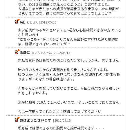
ない。多分２週間後には見えると思うよ」と言われました。
６週ならまだ赤ちゃんの成長が確認出来るか出来ないかの時期だ
と思いますので、違う産院に行ってみてはどうでしょうか？
6週
ビビさん | 2012/05/15
多少前後があるかと思いますし6週なら心拍確認できない方はいる
かと思います
“ごちゃごちゃ”がよく分かりませんが医師に言われた通り数週間
後に確認できればいいのですが…
冷静に
まいちゃんさん | 2012/05/15
無駄な気休めはあなたを傷つけるだけでしょうから、言いません
胎のうの大きさから妊娠週数を割り出し 6wなんですよね。
胎のうが小さく赤ちゃんが見えないのなら 排卵遅れの可能性もあ
りますが…あなたの場合は違います。
赤ちゃんが形をなしていないとのこと、今回は残念ながら難しい
かもしれませんね。
流産経験者は10人に１人といいます。珍しいことではありません
今は一度宿ってくれたことに感謝してあげてください
おはようございます
| 2012/05/15
私も袋は確認できるのに胎児や心拍が確認できず・・・