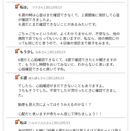
私は。
つうさん | 2012/05/15
６週の時は心音はまだ確認できなくて、２週間後に受診して心音
が確認できましたよ。
６週だとまだ確認できないことがあるみたいです。
ごちゃごちゃというのが、よくわかりませんが、不安なら、他の
病院で診てもらってもいいと思いますが、私なら、他の病院に行
っても同じだと思うので、４日後の受診まで様子をみます。
もう少し
なおさん | 2012/05/15
6週だと心拍確認できなくて、8週で確認できたとか聞きますの
で、もう少し時間をおいてみないと、わからないと思います。
心拍確認できると良いですね。
６週
ぼんぼんさん | 2012/05/15
でしたら、心拍確認がまだできないこともありますよ。
うちもそうでした。不安でしたが次行ったときに確認できまし
た。
胎芽も見え方によってはそうみえるのかな！？
心配だと思いますが赤ちゃん信じて待ちましょう！！
私は
ハルルリルルさん | 2012/05/15
先日受診した時に｢妊娠４週だから袋は見えるけど赤ちゃんは見え