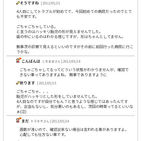
そうですね
| 2012/05/15
4人目にしてトラブルが初めてで、今回初めての病院だったのでとて
も不安です。
ごちゃごちゃしている。
と言うのはハッキリ胎児の形が見えませんでした。
袋の中にいるのはわかる感じですが、形はちゃんとしてません。
無事次の診察で見えるといいのですがその前に前回行った病院に行こ
うかな。
こんばんは
ニモままさん | 2012/05/14
ごちゃごちゃしてるってどういう状態かわかりませんが、確認で
きない事ってありますよね。 無事でありますように
祈ります
| 2012/05/15
ごちゃごちゃ、、、
胎児がハッキリとした形をしていませんでした。
4人目なのですが自分でもん？と思うような感じではあったんです
が、出血もないし、気分悪いのもあるし、次回の時育ってるといいな
ぁ(泣)
まだ
トラキチさん | 2012/05/14
週数が浅いので、確認出来ない場合は言われる事がありますよ。
心配しても仕方ない事です。