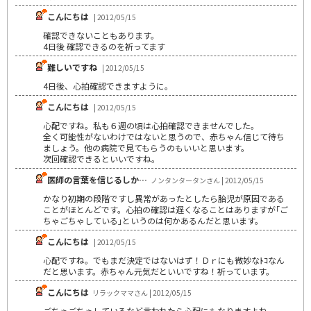
こんにちは
| 2012/05/15
確認できないこともあります。
4日後 確認できるのを祈ってます
難しいですね
| 2012/05/15
4日後、心拍確認できますように。
こんにちは
| 2012/05/15
心配ですね。私も６週の頃は心拍確認できませんでした。
全く可能性がないわけではないと思うので、赤ちゃん信じて待ち
ましょう。他の病院で見てもらうのもいいと思います。
次回確認できるといいですね。
医師の言葉を信じるしか…
ノンタンタータンさん | 2012/05/15
かなり初期の段階ですし異常があったとしたら胎児が原因である
ことがほとんどです。心拍の確認は遅くなることはありますが｢ご
ちゃごちゃしている｣というのは何かあるんだと思います。
こんにちは
| 2012/05/15
心配ですね。でもまだ決定ではないはず！Ｄｒにも微妙なﾄｺなん
だと思います。赤ちゃん元気だといいですね！祈っています。
こんにちは
リラックママさん | 2012/05/15
ごちゃごちゃしているなど言われたら心配にもなりますよね。