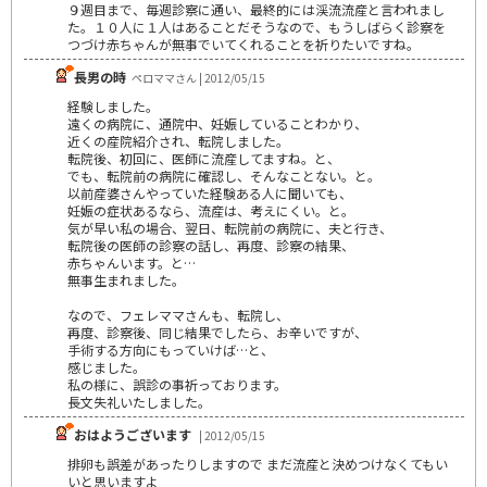
９週目まで、毎週診察に通い、最終的には渓流流産と言われまし
た。１０人に１人はあることだそうなので、もうしばらく診察を
つづけ赤ちゃんが無事でいてくれることを祈りたいですね。
長男の時
ペロママさん | 2012/05/15
経験しました。
遠くの病院に、通院中、妊娠していることわかり、
近くの産院紹介され、転院しました。
転院後、初回に、医師に流産してますね。と、
でも、転院前の病院に確認し、そんなことない。と。
以前産婆さんやっていた経験ある人に聞いても、
妊娠の症状あるなら、流産は、考えにくい。と。
気が早い私の場合、翌日、転院前の病院に、夫と行き、
転院後の医師の診察の話し、再度、診察の結果、
赤ちゃんいます。と…
無事生まれました。
なので、フェレママさんも、転院し、
再度、診察後、同じ結果でしたら、お辛いですが、
手術する方向にもっていけば…と、
感じました。
私の様に、誤診の事祈っております。
長文失礼いたしました。
おはようございます
| 2012/05/15
排卵も誤差があったりしますので まだ流産と決めつけなくてもい
いと思いますよ