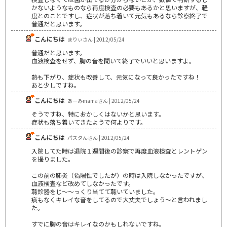
かないようなものなら再度検査の必要もあるかと思いますが、軽
度とのことですし、症状が落ち着いて元気もあるなら診察終了で
普通だと思います。
こんにちは
まりぃさん | 2012/05/24
普通だと思います。
血液検査をせず、胸の音を聞いて終了でいいと思いますよ。
熱も下がり、症状も改善して、元気になって良かったですね！
あと少しですね。
こんにちは
あーみmamaさん | 2012/05/24
そうですね、特におかしくはないかと思います。
症状も落ち着いてきたようで何よりです。
こんにちは
パスタんさん | 2012/05/24
入院してた時は退院１週間後の診察で再度血液検査とレントゲン
を撮りました。
この前の肺炎（偽陽性でしたが）の時は入院しなかったですが、
血液検査など改めてしなかったです。
聴診器をじ～～っくり当てて聴いていました。
痰もなくキレイな音をしてるので大丈夫でしょう～と言われまし
た。
すでに胸の音はキレイなのかもしれないですね。