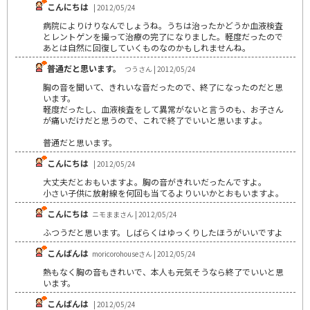
こんにちは
| 2012/05/24
病院によりけりなんでしょうね。うちは治ったかどうか血液検査
とレントゲンを撮って治療の完了になりました。軽度だったので
あとは自然に回復していくものなのかもしれませんね。
普通だと思います。
つうさん | 2012/05/24
胸の音を聞いて、きれいな音だったので、終了になったのだと思
います。
軽度だったし、血液検査をして異常がないと言うのも、お子さん
が痛いだけだと思うので、これで終了でいいと思いますよ。
普通だと思います。
こんにちは
| 2012/05/24
大丈夫だとおもいますよ。胸の音がきれいだったんですよ。
小さい子供に放射線を何回も当てるよりいいかとおもいますよ。
こんにちは
ニモままさん | 2012/05/24
ふつうだと思います。しばらくはゆっくりしたほうがいいですよ
こんばんは
moricorohouseさん | 2012/05/24
熱もなく胸の音もきれいで、本人も元気そうなら終了でいいと思
います。
こんばんは
| 2012/05/24