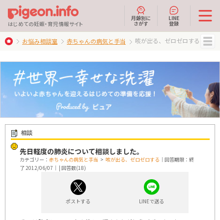
月齢別に
LINE
さがす
登録
はじめての妊娠・育児情報サイト
咳が出る、ゼロゼロする
お悩み相談室
赤ちゃんの病気と手当
MENU
相談
先日軽度の肺炎について相談しました。
カテゴリー：
赤ちゃんの病気と手当
>
咳が出る、ゼロゼロする
｜回答期限：終
了 2012/06/07｜ | 回答数(18)
ポストする
LINEで送る