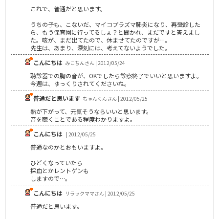
これで、普通だと思います。
うちの子も、こないだ、マイコプラズマ肺炎になり、再受診した
ら、もう保育園に行ってるしょ？と聞かれ、まだですと答えまし
た。咳が、まだ出てたので、休ませてたのですが…。
先生は、あまり、深刻には、考えてないようでした。
こんにちは
みこちんさん | 2012/05/24
聴診器での胸の音が、OKでしたら診察終了でいいと思いますよ。
今週は、ゆっくりされてくださいね。
普通だと思います
ちゃんくんさん | 2012/05/25
熱が下がって、元気そうならいいと思います。
音を聴くことである程度わかりますよ。
こんにちは
| 2012/05/25
普通なのかとおもいますよ。
ひどくなっていたら
採血とかレントゲンも
しますので…。
こんにちは
リラックママさん | 2012/05/25
普通だと思います。