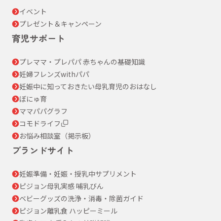
イベント
プレゼント＆キャンペーン
育児サポート
プレママ・プレパパ 赤ちゃんの基礎知識
妊婦フレンズwithパパ
妊娠中に知っておきたい母乳育児のおはなし
ぼにゅ育
ママパパグラフ
コモドライフ
お悩み相談室（掲示板）
ブランドサイト
妊娠準備・妊娠・授乳中サプリメント
ピジョン母乳実感 哺乳びん
ベビーグッズの洗浄・消毒・除菌ガイド
ピジョン離乳食 ハッピーミール