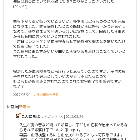
先日は肺炎について色々教えて頂きありがとうございました
(*^▽^*)
熱も下がり薬が効いているせいか、多少咳は出るもののとても元気
になりました。昨日受診したところ医師からは熱も下がり元気そう
なので、薬を飲ませて今週いっぱいは安静にして、回復したら来週
から保育園に言っていいと言われました。
（昨日はレントゲンや血液検査もせず聴診器で胸の音を聞いただけ
で診察は終了でした）
また病院に来た方がいいか聞いたら症状落ち着けばこなくていいと
言われました。
完治したか血液検査など再度行うと思っていたのですが、子供の様
子を見ただけで完治としていいのか少し不安だったので。
もともと軽度肺炎と言われたのでこれで診察終了でも普通ですか
ね？？
|
2012/05/24
の他の相談を見る
回答順
|
新着順
こんにちは
いちごママさん | 2012/05/24
先生が胸の音など聞いて診察し、子どもの症状が治まっているな
らそれで診察終了でいいと思います。
再度、血液検査するにも血を抜かれる子どもは可哀想ですよ。
検査しなくては菌が出てるか分からないとか、数値で判断するし