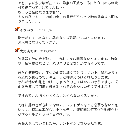
でも、まだ多少咳が出てて、診察の回数も一昨日と今日のみの受
診で終了ってことですよね･･･
ちょっと気になりますね^^;
大人の私でも、この前の息子の風邪がうつった時の診察は３回あ
りました。。。
そういう
| 2012/05/24
指示がでているなら、著変なくば終診でいいと思います。
お大事になさって下さい。
大丈夫です
| 2012/05/24
聴診器で肺の音を聴いて、きれいなら問題ないと思います。肺炎
や、気管支炎などは、バリバリと変な音がするそうです。
また血液検査も、子供の血管は細くてとりにくい上、暴れたりす
る恐れがあるので、ギューッと押さえつけられたりします。
それが怖い印象をつけてしまったりしてはかわいそうですし、採
血を失敗して何度も針を刺されるのもかわいそうですよね？
ですので、よほどひどくないとやらないと思います。
同様に肺の音がきれいなのに、レントゲンをとる必要もないと思
います。特に異常がない小さな子に、短期間に何度も放射線を浴
びせるのもよくないと言われます。
実際入院していましたが、レントゲンはなかったです。