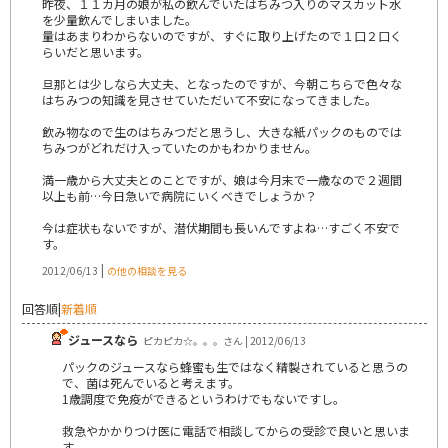
昨夜、１１カ月の娘が私の飲んでいたはちみつ入りのマスカット水
を少量飲んでしまいました。
量はあまりわからないのですが、すぐに取り上げたので１口２口く
らいだと思います。
旦那とは少しなら大丈夫、となったのですが、今朝こちらで色々な
はちみつの知識を見させていただいて不安になってきました。
飲み物なので生のはちみつだと思うし、大きな紙パックのものでは
ちみつがどれだけ入っていたのかもわかりません。
満一歳から大丈夫とのことですが、娘は今月末で一歳なので２週間
以上も前…今日急いで病院にいくべきでしょうか？
今は症状もないですが、潜伏期間も長いんですよね…すごく不安で
す。
|
2012/06/13
の他の相談を見る
回答順
|
新着順
ジュースなら
ピカピカ☆。。。さん | 2012/06/13
パックのジュースなら蜂蜜も生ではなく精製されていると思うの
で、菌は死んでいると考えます。
1歳調度で免疫ができるというわけでもないですし。
救急やかかりつけ医に電話で相談してからの受診で良いと思いま
す。