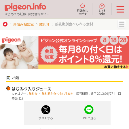
月齢別に
LINE
さがす
登録
はじめての妊娠・育児情報サイト
離乳期別食べられる食材
お悩み相談室
離乳食
MENU
相談
はちみつ入りジュース
カテゴリー：
離乳食
>
離乳期別食べられる食材
｜回答期限：終了 2012/06/27｜ | 回
答数(31)
ポストする
LINEで送る