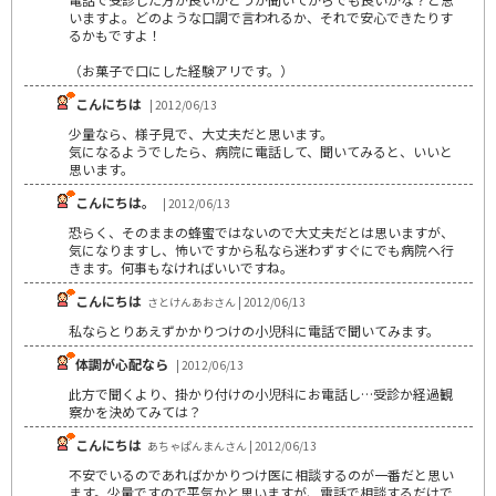
いますよ。どのような口調で言われるか、それで安心できたりす
るかもですよ！
（お菓子で口にした経験アリです。）
こんにちは
| 2012/06/13
少量なら、様子見で、大丈夫だと思います。
気になるようでしたら、病院に電話して、聞いてみると、いいと
思います。
こんにちは。
| 2012/06/13
恐らく、そのままの蜂蜜ではないので大丈夫だとは思いますが、
気になりますし、怖いですから私なら迷わずすぐにでも病院へ行
きます。何事もなければいいですね。
こんにちは
さとけんあおさん | 2012/06/13
私ならとりあえずかかりつけの小児科に電話で聞いてみます。
体調が心配なら
| 2012/06/13
此方で聞くより、掛かり付けの小児科にお電話し…受診か経過観
察かを決めてみては？
こんにちは
あちゃぱんまんさん | 2012/06/13
不安でいるのであればかかりつけ医に相談するのが一番だと思い
ます。少量ですので平気かと思いますが、電話で相談するだけで