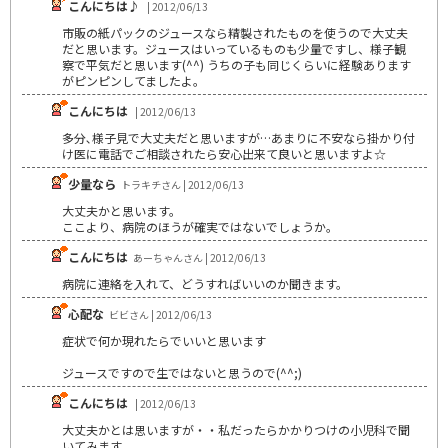
こんにちは♪
| 2012/06/13
市販の紙パックのジュースなら精製されたものを使うので大丈夫
だと思います。ジュースはいっているものも少量ですし、様子観
察で平気だと思います(^^) うちの子も同じくらいに経験あります
がピンピンしてましたよ。
こんにちは
| 2012/06/13
多分､様子見で大丈夫だと思いますが…あまりに不安なら掛かり付
け医に電話でご相談されたら安心出来て良いと思いますよ☆
少量なら
トラキチさん | 2012/06/13
大丈夫かと思います。
ここより、病院のほうが確実ではないでしょうか。
こんにちは
あーちゃんさん | 2012/06/13
病院に連絡を入れて、どうすればいいのか聞きます。
心配な
ビビさん | 2012/06/13
症状で何か現れたらでいいと思います
ジュースですので生ではないと思うので(^^;)
こんにちは
| 2012/06/13
大丈夫かとは思いますが・・私だったらかかりつけの小児科で聞
いてみます。