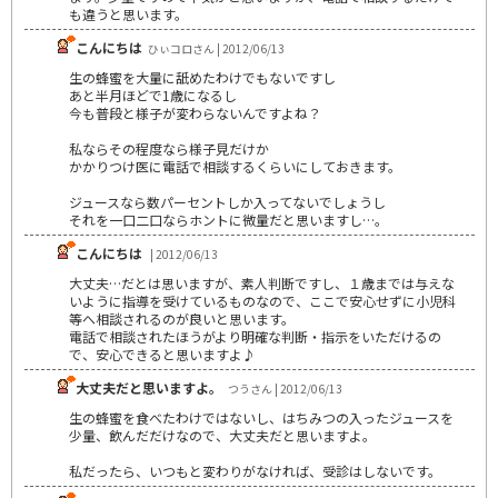
も違うと思います。
こんにちは
ひぃコロさん | 2012/06/13
生の蜂蜜を大量に舐めたわけでもないですし
あと半月ほどで1歳になるし
今も普段と様子が変わらないんですよね？
私ならその程度なら様子見だけか
かかりつけ医に電話で相談するくらいにしておきます。
ジュースなら数パーセントしか入ってないでしょうし
それを一口二口ならホントに微量だと思いますし…。
こんにちは
| 2012/06/13
大丈夫…だとは思いますが、素人判断ですし、１歳までは与えな
いように指導を受けているものなので、ここで安心せずに小児科
等へ相談されるのが良いと思います。
電話で相談されたほうがより明確な判断・指示をいただけるの
で、安心できると思いますよ♪
大丈夫だと思いますよ。
つうさん | 2012/06/13
生の蜂蜜を食べたわけではないし、はちみつの入ったジュースを
少量、飲んだだけなので、大丈夫だと思いますよ。
私だったら、いつもと変わりがなければ、受診はしないです。