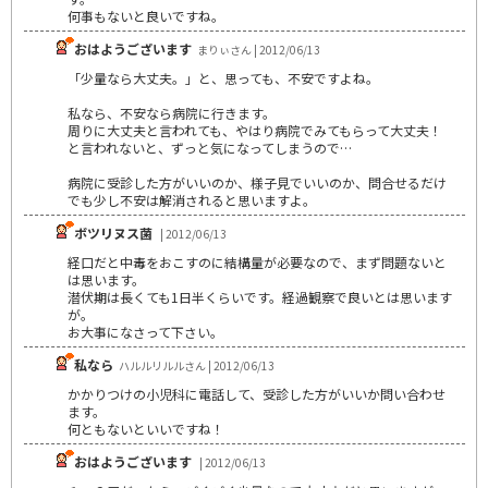
何事もないと良いですね。
おはようございます
まりぃさん | 2012/06/13
「少量なら大丈夫。」と、思っても、不安ですよね。
私なら、不安なら病院に行きます。
周りに大丈夫と言われても、やはり病院でみてもらって大丈夫！
と言われないと、ずっと気になってしまうので…
病院に受診した方がいいのか、様子見でいいのか、問合せるだけ
でも少し不安は解消されると思いますよ。
ボツリヌス菌
| 2012/06/13
経口だと中毒をおこすのに結構量が必要なので、まず問題ないと
は思います。
潜伏期は長くても1日半くらいです。経過観察で良いとは思います
が。
お大事になさって下さい。
私なら
ハルルリルルさん | 2012/06/13
かかりつけの小児科に電話して、受診した方がいいか問い合わせ
ます。
何ともないといいですね！
おはようございます
| 2012/06/13