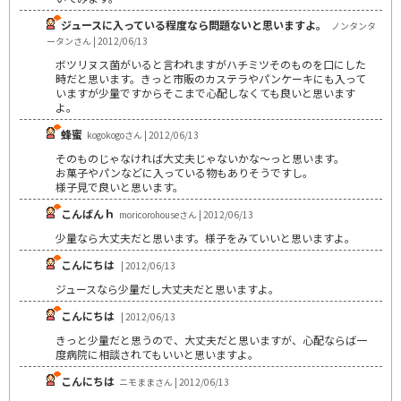
ジュースに入っている程度なら問題ないと思いますよ。
ノンタンタ
ータンさん | 2012/06/13
ボツリヌス菌がいると言われますがハチミツそのものを口にした
時だと思います。きっと市販のカステラやパンケーキにも入って
いますが少量ですからそこまで心配しなくても良いと思います
よ。
蜂蜜
kogokogoさん | 2012/06/13
そのものじゃなければ大丈夫じゃないかな～っと思います。
お菓子やパンなどに入っている物もありそうですし。
様子見で良いと思います。
こんばんｈ
moricorohouseさん | 2012/06/13
少量なら大丈夫だと思います。様子をみていいと思いますよ。
こんにちは
| 2012/06/13
ジュースなら少量だし大丈夫だと思いますよ。
こんにちは
| 2012/06/13
きっと少量だと思うので、大丈夫だと思いますが、心配ならば一
度病院に相談されてもいいと思いますよ。
こんにちは
ニモままさん | 2012/06/13