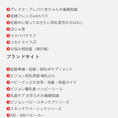
プレママ・プレパパ 赤ちゃんの基礎知識
妊婦フレンズwithパパ
妊娠中に知っておきたい母乳育児のおはなし
ぼにゅ育
ママパパグラフ
コモドライフ
お悩み相談室（掲示板）
ブランドサイト
妊娠準備・妊娠・授乳中サプリメント
ピジョン母乳実感 哺乳びん
ベビーグッズの洗浄・消毒・除菌ガイド
ピジョン離乳食 ハッピーミール
乳歯ケア お手入れの基礎知識
ピジョン ベビースキンケアシリーズ
スキンケアベーシックシリーズ
A形・B形ベビーカー