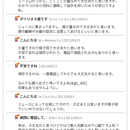
１～２口だったら、ごくごく少量なので大丈夫だと思いますが、
かかりつけの小児科に連絡して指示を仰いだほうが安心ですよ
ね。
ボツリヌス菌です
ちゃんくんさん | 2012/06/13
ジュースに薄まってますし、極少量なので大丈夫だと思います。
便の観察やお腹の症状に注意してあげるといいと思います。
こんにちは
あーみmamaさん | 2012/06/13
少量ですので様子見で大丈夫かと思います。
不安であれば受診されたり、電話で相談されるのもありかと思い
ます。
不安ですね
| 2012/06/13
受診するかは、一度電話してからでも大丈夫かなと思います。
なんでも調べ出すと怖いですよね(&gt;_&lt;)
何事もありませんように。
こんにちは
みこちんさん | 2012/06/13
ジュースに入ってる感じですので、大丈夫とは思いますが様子見
でいいのではないでしょうか。
病院に電話して。
れおごさん | 2012/06/13
多分、大丈夫だと思うけどやはり素人判断なので心配ですよね？
電話で受診した方が良いかどうか聞いてからでも良いかな？と思