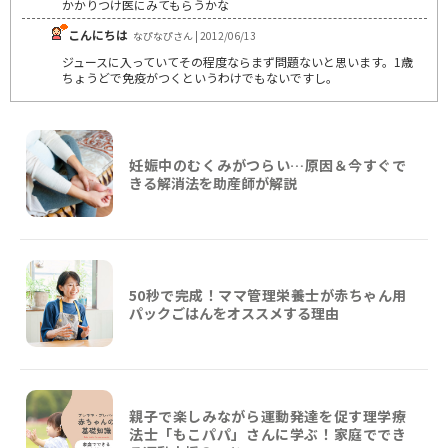
かかりつけ医にみてもらうかな
こんにちは
なぴなぴさん | 2012/06/13
ジュースに入っていてその程度ならまず問題ないと思います。1歳
ちょうどで免疫がつくというわけでもないですし。
妊娠中のむくみがつらい…原因＆今すぐで
きる解消法を助産師が解説
50秒で完成！ママ管理栄養士が赤ちゃん用
パックごはんをオススメする理由
親子で楽しみながら運動発達を促す理学療
法士「もこパパ」さんに学ぶ！家庭ででき