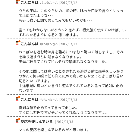
こんにちは
パスタんさん | 2012/07/12
うちの子は、このぐらいの月齢の時、叱った口調で言うとサッっ
て止めてたような･･･
も少し強い口調で言ってみてもいいのかも･･･
言ってもわからないだろう～と思わず、根気強く伝えていけば、い
ずれわかるようになると思いますよ。
こんばんは
ゆうゆうさん | 2012/07/12
おっぱいを噛む時は鼻を強めにつまむと驚いて離しますし、それ
を繰り返すうちに噛まなくなりますよ。
実母が教えてくれて私もそれで噛まれなくなりました。
その他に関しては痛いことをされたら逃げる前に両手をしっかり
つかんで怖い顔で低く抑えた声で痛いからやめてときっぱり言い
切るといいですよ。
中途半端に痛いとか言うと遊んでくれていると思って絶対に止め
ないです。
こんにちは
ももひなさん | 2012/07/13
真剣な顔で止めてって言ってました。
すぐには無理ですが分かってくれるようになりますよ。
反応を楽しんでいる
| 2012/07/15
ママの反応を楽しんでいるのだと思います。