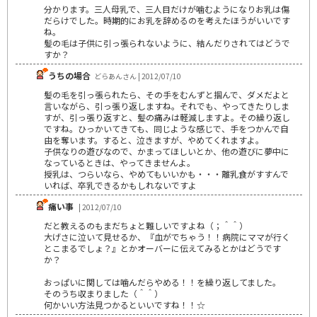
分かります。三人母乳で、三人目だけが噛むようになりお乳は傷
だらけでした。時期的にお乳を辞めるのを考えたほうがいいです
ね。
髪の毛は子供に引っ張られないように、結んだりされてはどうで
すか？
うちの場合
どらあんさん | 2012/07/10
髪の毛を引っ張られたら、その手をむんずと掴んで、ダメだよと
言いながら、引っ張り返しますね。それでも、やってきたりしま
すが、引っ張り返すと、髪の痛みは軽減しますよ。その繰り返し
ですね。ひっかいてきても、同じような感じで、手をつかんで自
由を奪います。すると、泣きますが、やめてくれますよ。
子供なりの遊びなので、かまってほしいとか、他の遊びに夢中に
なっているときは、やってきませんよ。
授乳は、つらいなら、やめてもいいかも・・・離乳食がすすんで
いれば、卒乳できるかもしれないですよ
痛い事
| 2012/07/10
だと教えるのもまだちょと難しいですよね（；＾＾）
大げさに泣いて見せるか、『血がでちゃう！！病院にママが行く
とこまるでしょ？』とかオーバーに伝えてみるとかはどうです
か？
おっぱいに関しては噛んだらやめる！！を繰り返してました。
そのうち収まりました（＾＾）
何かいい方法見つかるといいですね！！☆