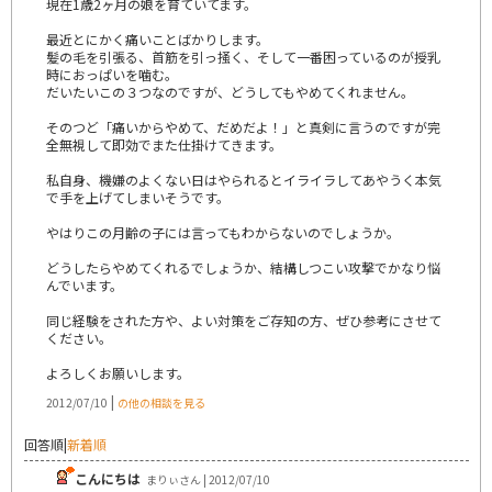
現在1歳2ヶ月の娘を育ていてます。
最近とにかく痛いことばかりします。
髪の毛を引張る、首筋を引っ掻く、そして一番困っているのが授乳
時におっぱいを噛む。
だいたいこの３つなのですが、どうしてもやめてくれません。
そのつど「痛いからやめて、だめだよ！」と真剣に言うのですが完
全無視して即効でまた仕掛けてきます。
私自身、機嫌のよくない日はやられるとイライラしてあやうく本気
で手を上げてしまいそうです。
やはりこの月齢の子には言ってもわからないのでしょうか。
どうしたらやめてくれるでしょうか、結構しつこい攻撃でかなり悩
んでいます。
同じ経験をされた方や、よい対策をご存知の方、ぜひ参考にさせて
ください。
よろしくお願いします。
|
2012/07/10
の他の相談を見る
回答順
|
新着順
こんにちは
まりぃさん | 2012/07/10