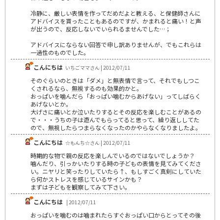
冷静に、厳しい表情を作ってだめだよと教える、と保健師さんに
アドバイスを貰ったこともあるのですが、かまれると痛い！と声
が出うので、反応しないでいられるませんでした…；
アドバイスにならない回答で申し訳ありませんが、でもこれらは
一過性のものでした。
こんにちは
いちごママさん | 2012/07/11
そのぐらいのときは「ダメ」と無表情で言って、それでもしつこ
くされるなら、無視するのも効果的かと。
おっぱいを噛んだら「おっぱい噛むからあげない」ってしばらく
あげないとか。
大げさに痛いとか泣いたりするとその反応を楽しむことがあるの
で・・・うちの子は遊んでもらってると思って、繰り返ししてた
ので、無視したらつまらなくなったのかやらなくなりましたよ。
こんにちは
☆もんち☆さん | 2012/07/11
時期的な物で親の反応を楽しんでいるのではないでしょうか？
噛んだり、引っかいたりする時の子どもの表情を見てみてくださ
い。ニヤリと笑ったりしていたら↑、もしすごく真剣にしていた
ら何かストレスを感じているサインかも？
まずは子どもを観察してみて下さい。
こんにちは
| 2012/07/11
おっぱいを噛むのは噛まれたらすぐおっぱい口からとってその後