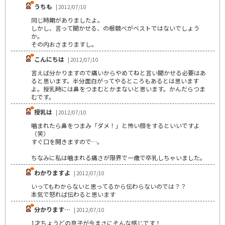
うちも
| 2012/07/10
同じ時期がありましたよ。
しかし、言って聞かせる、の根競べがベストではないでしょう
か。
その内おさまりますし。
こんにちは
| 2012/07/10
言えば分かりますので痛いからやめてねと言い聞かせる必要はあ
ると思います。半分面白がってやるところもあるとは思います
よ。授乳時には鼻をつまむとかまないと思います。かんだらつま
むです。
授乳は
| 2012/07/10
噛まれたら鼻をつまみ「ダメ！」と怖い顔をするといいですよ
（笑）
すぐ口を開きますので…。
ちなみに私は噛まれる痛さが限界で一歳で卒乳しちゃいました。
わかりますよ
| 2012/07/10
いってもわからないと思ってるから伝わらないのでは？？
本気で怒れば伝わると思います
分かります…
| 2012/07/10
1才ちょうどの息子が今まさにそんな感じです！