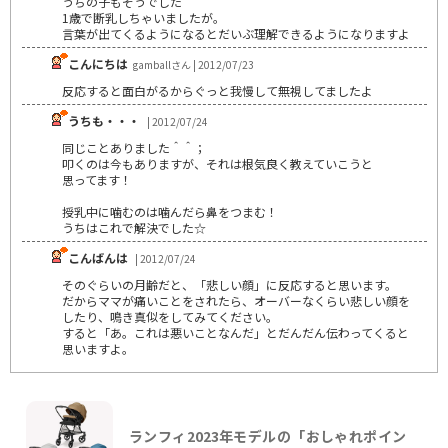
うちの子もそうでした
1歳で断乳しちゃいましたが。
言葉が出てくるようになるとだいぶ理解できるようになりますよ
こんにちは
gamballさん | 2012/07/23
反応すると面白がるからぐっと我慢して無視してましたよ
うちも・・・
| 2012/07/24
同じことありました＾＾；
叩くのは今もありますが、それは根気良く教えていこうと
思ってます！
授乳中に噛むのは噛んだら鼻をつまむ！
うちはこれで解決でした☆
こんばんは
| 2012/07/24
そのぐらいの月齢だと、「悲しい顔」に反応すると思います。
だからママが痛いことをされたら、オーバーなくらい悲しい顔を
したり、鳴き真似をしてみてください。
すると「あ。これは悪いことなんだ」とだんだん伝わってくると
思いますよ。
ランフィ2023年モデルの「おしゃれポイン