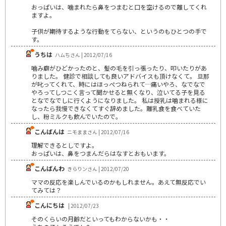
おっぱいは、噛まれたら鼻をつまむと口を空けるので離してくれ
ますよ。
子供が期待するような行動をてらない、というのもひとつの手で
す。
うちは
ハムちさん | 2012/07/16
噛み癖がひどかったのと、髪の毛を引っ張ったり、叩いたりがあ
りました。 健診で相談しても良いアドバイスも頂けなくて。 旦那
が叱ってくれて、時にはほっぺつねられて…痛いやろ、なでなで
やろってしつこく言って聞かせると無くなり、泣いてる子を見る
となでなでしに行くようになりました。 私は授乳は噛まれる様に
なったら我慢できなくてすぐ辞めました。離乳食を食べていた
し、粉ミルクも飲んでいたので。
こんばんは
ニモままさん | 2012/07/16
理解できるとしですよ。
おっぱいは、鼻をつまんだらはなすとおもいます。
こんばんわ
きらりンさん | 2012/07/20
ママの反応を楽しんでいるのかもしれません。あえて無反応でい
てみては？
こんにちは
| 2012/07/23
そのくらいの月齢だといってもわからないかも・・