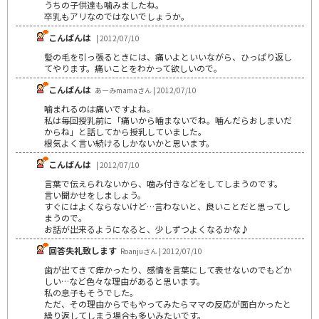
うちの子供達も噛みましたね。
卒乳もアリなのではないでしょうか。
こんばんは
| 2012/07/10
髪の毛を引っ張るときには、痛いよといいながら、ひっぱり返し
てやります。痛いことをわかって欲しいので。
こんばんは
あーみmamaさん | 2012/07/10
噛まれるのは痛いですよね。
私は毎回授乳前に「痛いから噛まないでね。噛んだらおしまいだ
からね」と話してから授乳していました。
根気よく言い続けるしかないかと思います。
こんばんは
| 2012/07/10
言葉で伝えられないから、噛み付きなどをしてしまうのです。
言い聞かせをしましょう。
すぐにはよくならないけど…言わないと、良いことだと思ってし
まうので。
お話が出来るようになると、少しずつよくなるかな♪
回答失礼致します
Roanjuさん | 2012/07/10
歯が出てきて痒かったり、感情を言葉にして表せないのでもどか
しい…など色々な理由があると思います。
私の息子もそうでした。
ただ、その理由からでもやってみたらママの反応が面白かったと
繰り返してしまう場合も多いみたいです。