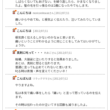
しばらくないてもあげない。を繰り返したら、かまなくなりまし
たよ。髪の毛を引っ張るのは2歳になった今でもします。
こんにちは
moricorohouseさん | 2012/07/11
痛いからやめてね。と根気よく伝えたり、泣いてみたりしていま
した。
こんにちは
| 2012/07/11
根気良く伝えるしかないのかなぁと思います。
痛いということがわかるように同じことをしてみてはいかがでし
ょうか。
真剣に叱って・・・
れおごさん | 2012/07/11
結構、大袈裟に泣いたりすると効果ありました。
あとは、真剣に怒ると伝わります。
普通に言っても止めてくれないと思います。
叱る時は表情・声を変えてくださいネ！
こんばんは
リラックママさん | 2012/07/12
やりますよね。
私は本気で痛い事をしたら「痛い!」と言って怒っているのを伝え
ます。
その時は伝わったのか泣いてする回数も減りましたよ。