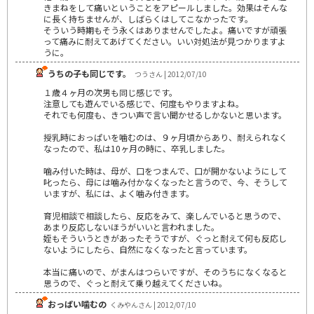
きまねをして痛いということをアピールしました。効果はそんな
に長く持ちませんが、しばらくはしてこなかったです。
そういう時期もそう永くはありませんでしたよ。痛いですが頑張
って痛みに耐えてあげてください。いい対処法が見つかりますよ
うに。
うちの子も同じです。
つうさん | 2012/07/10
１歳４ヶ月の次男も同じ感じです。
注意しても遊んでいる感じで、何度もやりますよね。
それでも何度も、きつい声で言い聞かせるしかないと思います。
授乳時におっぱいを噛むのは、９ヶ月頃からあり、耐えられなく
なったので、私は10ヶ月の時に、卒乳しました。
噛み付いた時は、母が、口をつまんで、口が開かないようにして
叱ったら、母には噛み付かなくなったと言うので、今、そうして
いますが、私には、よく噛み付きます。
育児相談で相談したら、反応をみて、楽しんでいると思うので、
あまり反応しないほうがいいと言われました。
姪もそういうときがあったそうですが、ぐっと耐えて何も反応し
ないようにしたら、自然になくなったと言っています。
本当に痛いので、がまんはつらいですが、そのうちになくなると
思うので、ぐっと耐えて乗り越えてくださいね。
おっぱい噛むの
くみやんさん | 2012/07/10