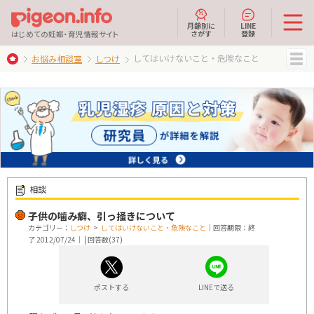
月齢別に
LINE
さがす
登録
はじめての妊娠・育児情報サイト
してはいけないこと・危険なこと
お悩み相談室
しつけ
MENU
相談
子供の噛み癖、引っ掻きについて
カテゴリー：
しつけ
>
してはいけないこと・危険なこと
｜回答期限：終
了 2012/07/24｜ | 回答数(37)
ポストする
LINEで送る