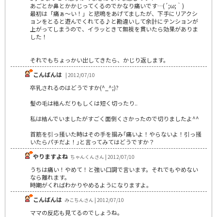
あごとか鼻とかかじってくるのでかなり痛いです…(´;ω;｀)
最初は「痛ぁ～い！」と悲鳴をあげてましたが、下手にリアクシ
ョンをとると遊んでくれてる♪と勘違いして余計にテンションが
上がってしまうので、イラッときて無視を貫いたら効果がありま
した！
それでもちょっかい出してきたら、かじり返します。
こんばんは
| 2012/07/10
卒乳されるのはどうですか(^_^;)?
髪の毛は結んだりもしくは短く切ったり..
私は結んでいましたがすごく面倒くさかったので切りましたよ^^
首筋を引っ掻いた時はその手を掴み｢痛いよ！やらないよ！引っ掻
いたらパチだよ！｣と言ってみてはどうですか？
やりますよね
ちゃんくんさん | 2012/07/10
うちは痛い！やめて！と強い口調で言います。それでもやめない
なら離れます。
時期がくればわかりやめるようになりますよ。
こんばんは
みこちんさん | 2012/07/10
ママの反応も見てるのでしょうね。