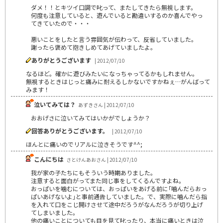
ダメ！！とキツイ口調で叱って、またしてきたら無視します。
何度も注意していると、遊んでいると勘違いするのか喜んでやっ
てきていたので・・・
悪いことをしたと言う雰囲気が伝わって、反省していました。
謝ったら褒めて抱きしめてあげていましたよ。
ありがとうございます
| 2012/07/10
なるほど。確かに遊びみたいになっちゃってるかもしれません。
無視するときはじっと痛みに耐えるしかないですかねぇ…がんばって
みます！
泣いてみては？
あずきさん | 2012/07/10
おおげさに泣いてみてはいかがでしょうか？
回答ありがとうございます。
| 2012/07/10
ほんとに痛いのでリアルに泣きそうです^^;
こんにちは
さとけんあおさん | 2012/07/10
我が家の子たちにもそういう時期ありました。
注意すると面白がってまた同じ事をしてくるんですよね。
おっぱいを噛むについては、おっぱいをあげる前に｢噛んだらおっ
ぱいあげないよ｣と事前通告していました。で、実際に噛んだら指
を入れて口をこじ開けさせて途中だろうがなんだろうが切り上げ
てしまいました。
他の痛いことについても目を見て叱ったり、本当に痛いときは泣