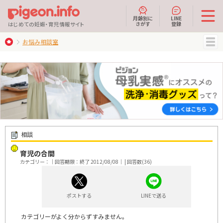
月齢別に
LINE
さがす
登録
はじめての妊娠・育児情報サイト
お悩み相談室
MENU
相談
育児の合間
カテゴリー：｜回答期限：終了 2012/08/08｜ | 回答数(36)
ポストする
LINEで送る
カテゴリーがよく分からずすみません。