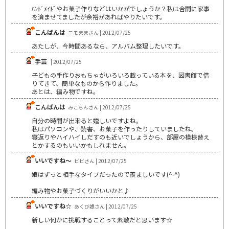
ﾊﾝﾄﾞﾒｲﾄﾞやお菓子作りなどはいかがでしょうか？私は合間に家事
を済ませてましたが余裕があればやりたいです。
こんばんは
ニモままさん | 2012/07/25
あたしが、今時間あるなら、アルバム整理したいです。
手芸
| 2012/07/25
子どもの手作りおもちゃがいろいろ載っている本を、図書館で借
りてきて、簡単なものから作りました。
あとは、編み物ですね。
こんばんは
みこちんさん | 2012/07/25
自分の時間が出来ると嬉しいですよね。
私はパソコンや、読書、お菓子を作ったりしていましたね。
寝返りやハイハイしだすのも近いでしょうから、部屋の模様替え
とかするのもいいかもしれません。
いいですね～
ビビさん | 2012/07/25
娘はずっと相手なタイプだったので羨ましいです(^-^)
編み物やお菓子づくりがいいかと♪
いいですね☆
あくび娘さん | 2012/07/25
新しい何かに挑戦することって素敵だと思います☆