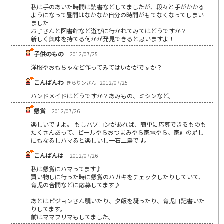
私は手のあいた時間は読書などしてましたが、段々と手がかかる
ようになって昼間はなかなか自分の時間がもてなくなってしまい
ました
お子さんと図書館など遊びに行かれてみてはどうですか？
新しく興味を持てる何かが発見できると思いますよ！
子供のもの
| 2012/07/25
洋服やおもちゃなど作ってみてはいかがですか？
こんばんわ
きらりンさん | 2012/07/25
ハンドメイドはどうですか？あみもの、ミシンなど。
懸賞
| 2012/07/26
楽しいですよ。 もしパソコンがあれば、簡単に応募できるものも
たくさんあって、ビールやらおつまみやら家電やら、家計の足し
にもなるしハマると楽しいし一石二鳥です。
こんばんは
| 2012/07/26
私は懸賞にハマってます♪
買い物しに行った時に懸賞のハガキをチェックしたりしていて、
育児の合間などに応募してます♪
あとはピジョンさん覗いたり、夕飯を凝ったり、育児日記書いた
りしてます。
前はママフリマもしてました。