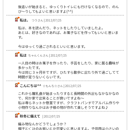
後追いが始まると、ゆっくりトイレにも行けなくなるので、のん
び～りしてもよいと思いますよ(^^)
私は。
つうさん | 2012/07/25
私は、本を読んだり、ネットをしたりしていましたよ。
あとは、好きなのであれば、お菓子などを作ってもいいと思いま
す。
今はゆっくり過ごされるといいと思います。
私は
ちゃんくんさん | 2012/07/25
一人目の時はお菓子を作ったり、手芸をしたり、家に居る趣味が
多かったです。
今は同じ３ヶ月半ですが、ひたすら散歩に出たり外で過ごしてて
時間が足りないくらいです。
こんにちは^^
☆もんち☆さん | 2012/07/25
これから離乳食が始まったりすると長時間の外出もなかなかなの
で、何か家で出来ることが良いですよね～
私は専らネットか懸賞ですが、クラフトパンチでアルバム作りや
小物作りなんかはお子様の物が作れて楽しそうですよね♪
秋冬に備えて
| 2012/07/25
編み物なんかどうでしょうか？
帽子とﾍﾞｽﾄのお揃いとか可愛いと思いますよ。子供用は小さいの