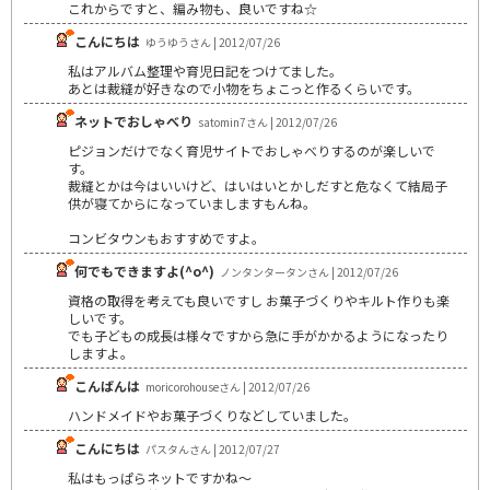
これからですと、編み物も、良いですね☆
こんにちは
ゆうゆうさん | 2012/07/26
私はアルバム整理や育児日記をつけてました。
あとは裁縫が好きなので小物をちょこっと作るくらいです。
ネットでおしゃべり
satomin7さん | 2012/07/26
ピジョンだけでなく育児サイトでおしゃべりするのが楽しいで
す。
裁縫とかは今はいいけど、はいはいとかしだすと危なくて結局子
供が寝てからになっていましますもんね。
コンビタウンもおすすめですよ。
何でもできますよ(^o^)
ノンタンタータンさん | 2012/07/26
資格の取得を考えても良いですし お菓子づくりやキルト作りも楽
しいです。
でも子どもの成長は様々ですから急に手がかかるようになったり
しますよ。
こんばんは
moricorohouseさん | 2012/07/26
ハンドメイドやお菓子づくりなどしていました。
こんにちは
パスタんさん | 2012/07/27
私はもっぱらネットですかね～