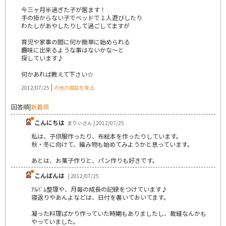
今三ヶ月半過ぎた子が居ます！
手の掛からない子でベッドで１人遊びしたり
わたしがあやしたりして過ごしてますが
育児や家事の間に何か簡単に始められる
趣味に出来るような事はないかな～と
探しています♪
何かあれば教えて下さい☆
|
2012/07/25
の他の相談を見る
回答順
|
新着順
こんにちは
まりぃさん | 2012/07/25
私は、子供服作ったり、布絵本を作ったりしています。
秋・冬に向けて、編み物も始めてみようかと思っています。
あとは、お菓子作りと、パン作りも好きです。
こんばんは
| 2012/07/25
ｱﾙﾊﾞﾑ整理や、月毎の成長の記録をつけています♪
寝返りやあんよなどは、日付を書いておいてます。
凝った料理ばかり作っていた時期もありましたし、裁縫なんかも
やっていました。