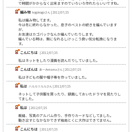
で時間がかからなく出来ますのでいろいろ作れたらいいですね。
編み物
kogokogoさん | 2012/07/25
私は編み物してます。
今は冬に終わらなかった、息子のベストの続きを編んでいます
が、
お友達はカゴバックなんか編んでいたりします。
編んでいる時は、無になれるしけっこう良い気分転換になりま
す。
こんにちは
| 2012/07/25
私はネットをしたり漫画を読んだりしていました。
こんばんは
あーみmamaさん | 2012/07/25
私は子どもの服や帽子等を作っていました。
私は
ハルルリルルさん | 2012/07/25
ネットして子供服を買ったり、録画しておいたドラマを見たりし
てました。
私は
| 2012/07/25
裁縫、写真のアルバム作り、手作りカードなどしてました。
動き出すとなかなかできず結局とくに大作はできてません。
こんにちは
| 2012/07/25