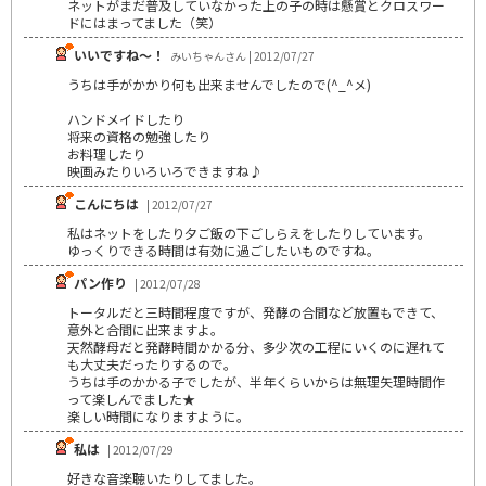
ネットがまだ普及していなかった上の子の時は懸賞とクロスワー
ドにはまってました（笑）
いいですね～！
みいちゃんさん | 2012/07/27
うちは手がかかり何も出来ませんでしたので(^_^メ)
ハンドメイドしたり
将来の資格の勉強したり
お料理したり
映画みたりいろいろできますね♪
こんにちは
| 2012/07/27
私はネットをしたり夕ご飯の下ごしらえをしたりしています。
ゆっくりできる時間は有効に過ごしたいものですね。
パン作り
| 2012/07/28
トータルだと三時間程度ですが、発酵の合間など放置もできて、
意外と合間に出来ますよ。
天然酵母だと発酵時間かかる分、多少次の工程にいくのに遅れて
も大丈夫だったりするので。
うちは手のかかる子でしたが、半年くらいからは無理矢理時間作
って楽しんでました★
楽しい時間になりますように。
私は
| 2012/07/29
好きな音楽聴いたりしてました。