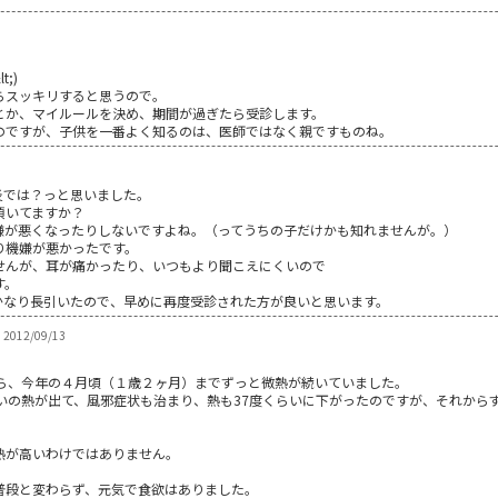
;)
らスッキリすると思うので。
とか、マイルールを決め、期間が過ぎたら受診します。
のですが、子供を一番よく知るのは、医師ではなく親ですものね。
炎では？っと思いました。
頂いてますか？
嫌が悪くなったりしないですよね。（ってうちの子だけかも知れませんが。）
り機嫌が悪かったです。
せんが、耳が痛かったり、いつもより聞こえにくいので
す。
かなり長引いたので、早めに再度受診された方が良いと思います。
2012/09/13
から、今年の４月頃（１歳２ヶ月）までずっと微熱が続いていました。
いの熱が出て、風邪症状も治まり、熱も37度くらいに下がったのですが、それからずっ
平熱が高いわけではありません。
普段と変わらず、元気で食欲はありました。