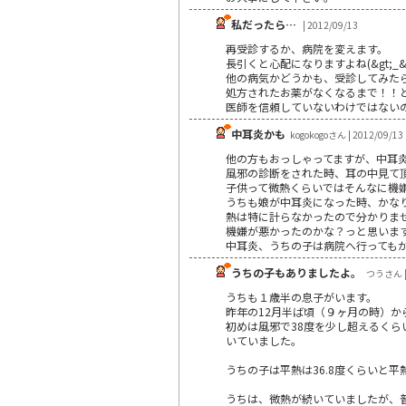
私だったら…
| 2012/09/13
再受診するか、病院を変えます。
長引くと心配になりますよね(&gt;_&lt
他の病気かどうかも、受診してみた
処方されたお薬がなくなるまで！！
医師を信頼していないわけではない
中耳炎かも
kogokogoさん | 2012/09/13
他の方もおっしゃってますが、中耳
風邪の診断をされた時、耳の中見て
子供って微熱くらいではそんなに機
うちも娘が中耳炎になった時、かな
熱は特に計らなかったので分かりま
機嫌が悪かったのかな？っと思いま
中耳炎、うちの子は病院へ行っても
うちの子もありましたよ。
つうさん | 
うちも１歳半の息子がいます。
昨年の12月半ば頃（９ヶ月の時）
初めは風邪で38度を少し超えるくら
いていました。
うちの子は平熱は36.8度くらいと
うちは、微熱が続いていましたが、