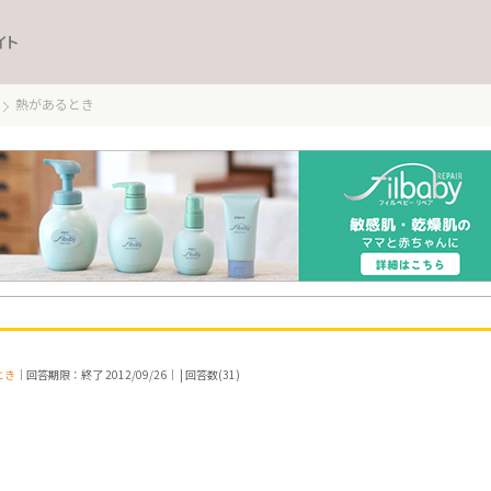
イト
熱があるとき
とき
｜回答期限：終了 2012/09/26｜ | 回答数(31)