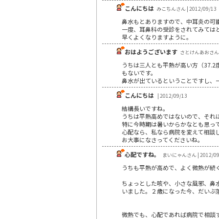
こんにちは
みこちんさん | 2012/09/13
鼻水もとありますので、中耳炎の可
一度、耳鼻科の受診をされてみては
早くよくなりますように。
おはようございます
さとけんあおさん | 
うちは三人とも平熱が高い方（37.
もないです。
鼻水が出ているということですし、
こんにちは
| 2012/09/13
結構長いですね。
うちは平熱高めではないので、それ
特に今時期は暑いからかなとも思っ
心配なら、私なら病院を変えて相談
お大事になさってくださいね。
心配ですね。
まいにゃんさん | 2012/09
うちも平熱が高めで、よく微熱が続
ちょっとした咳や、小さな風邪、鼻
いました。２歳になった今、だいぶ
微熱でも、心配であれば病院で相談