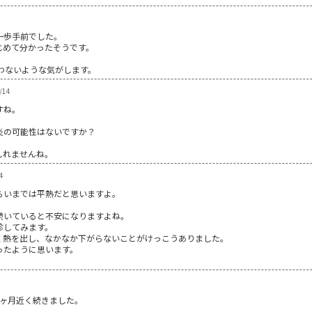
一歩手前でした。
じめて分かったそうです。
わないような気がします。
/14
すね。
炎の可能性はないですか？
しれませんね。
4
らいまでは平熱だと思いますよ。
続いていると不安になりますよね。
診してみます。
く熱を出し、なかなか下がらないことがけっこうありました。
ったように思います。
ヶ月近く続きました｡