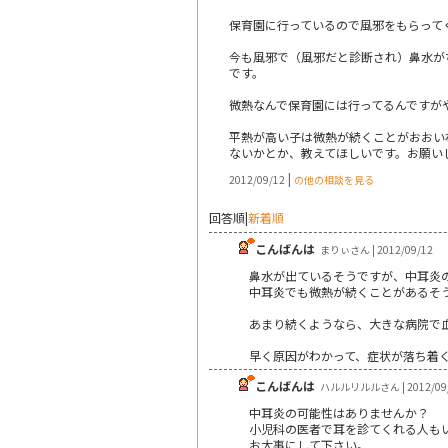
保育園に行っているので風邪をもらって
今も風邪で（風邪だと診断され）鼻水が
です。
微熱なんで保育園には行ってるんですが
平熱が高い子は微熱が続くことがおおい
ないかとか、教えてほしいです。お願い
|
2012/09/12
の他の相談を見る
回答順
|
新着順
こんばんは
まりぃさん | 2012/09/12
鼻水が出ているそうですが、中耳炎
中耳炎でも微熱が続くことがあるそ
あまり続くようなら、大きな病院で
早く原因がわかって、症状が落ち着
こんばんは
ハルルリルルさん | 2012/09
中耳炎の可能性はありませんか？
小児科の医者で耳を診てくれる人も
お大事にして下さい。