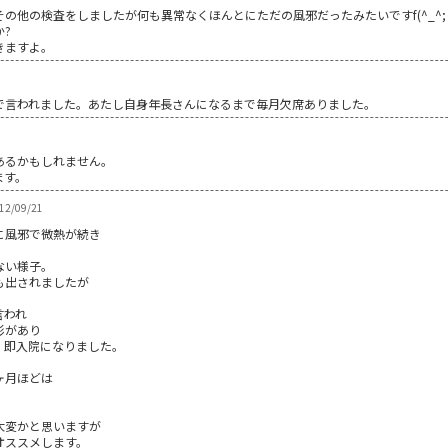
の他の検査をしましたが何も異常なくほんとにただの風邪だったみたいですf(^_^;
?
きますよ｡
で言われました。あたし自身年長さんになるまで毎月欠席ありました。
あるかもしれません。
ます。
012/09/21
に風邪で微熱が続き
ない様子。
も出されましたが
言われ
影があり
。即入院になりました。
ヶ月ほどは
。
大変かと思いますが
オススメします。