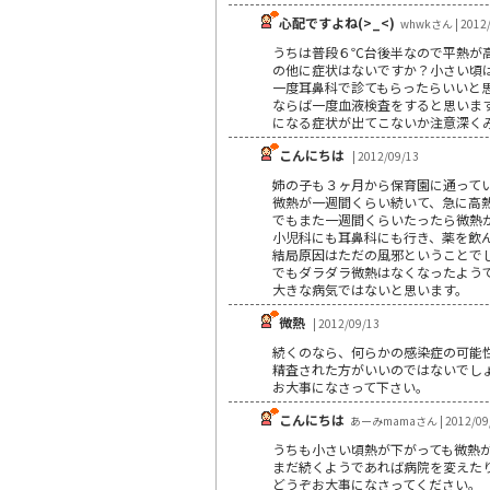
心配ですよね(>_<)
whwkさん | 2012/
うちは普段６℃台後半なので平熱が
の他に症状はないですか？小さい頃
一度耳鼻科で診てもらったらいいと
ならば一度血液検査をすると思いま
になる症状が出てこないか注意深く
こんにちは
| 2012/09/13
姉の子も３ヶ月から保育園に通って
微熱が一週間くらい続いて、急に高
でもまた一週間くらいたったら微熱
小児科にも耳鼻科にも行き、薬を飲
結局原因はただの風邪ということで
でもダラダラ微熱はなくなったよう
大きな病気ではないと思います。
微熱
| 2012/09/13
続くのなら、何らかの感染症の可能
精査された方がいいのではないでし
お大事になさって下さい。
こんにちは
あーみmamaさん | 2012/09
うちも小さい頃熱が下がっても微熱
まだ続くようであれば病院を変えた
どうぞお大事になさってください。