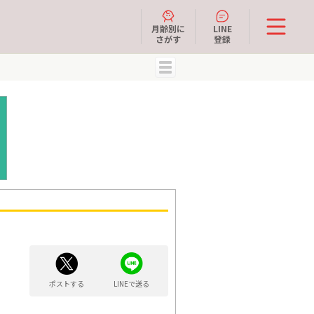
月齢別に
LINE
さがす
登録
MENU
ポストする
LINEで送る