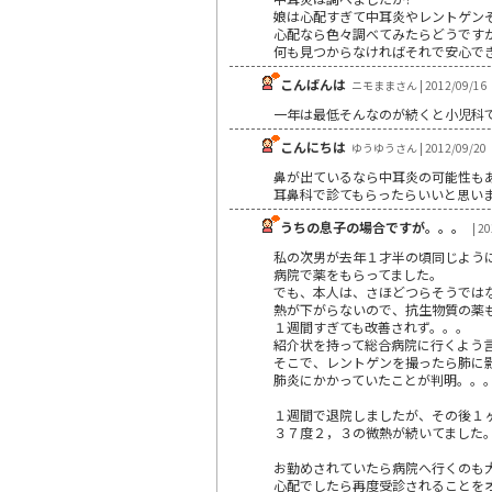
娘は心配すぎて中耳炎やレントゲンそ
心配なら色々調べてみたらどうですか
何も見つからなければそれで安心で
こんばんは
ニモままさん | 2012/09/16
一年は最低そんなのが続くと小児科
こんにちは
ゆうゆうさん | 2012/09/20
鼻が出ているなら中耳炎の可能性も
耳鼻科で診てもらったらいいと思い
うちの息子の場合ですが。。。
| 2
私の次男が去年１才半の頃同じよう
病院で薬をもらってました。
でも、本人は、さほどつらそうでは
熱が下がらないので、抗生物質の薬
１週間すぎても改善されず。。。
紹介状を持って総合病院に行くよう
そこで、レントゲンを撮ったら肺に
肺炎にかかっていたことが判明。。
１週間で退院しましたが、その後１
３７度２，３の微熱が続いてました
お勤めされていたら病院へ行くのも
心配でしたら再度受診されることを