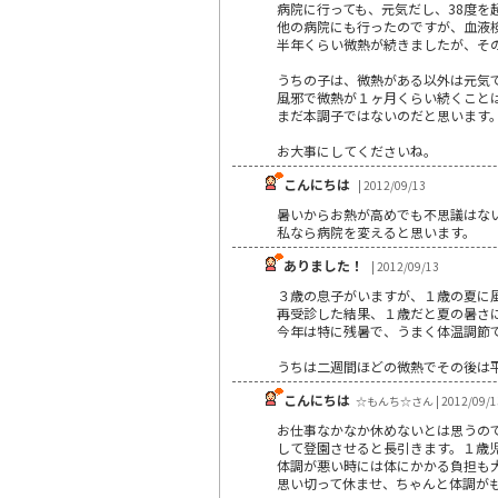
病院に行っても、元気だし、38度を
他の病院にも行ったのですが、血液
半年くらい微熱が続きましたが、そ
うちの子は、微熱がある以外は元気
風邪で微熱が１ヶ月くらい続くこと
まだ本調子ではないのだと思います
お大事にしてくださいね。
こんにちは
| 2012/09/13
暑いからお熱が高めでも不思議はな
私なら病院を変えると思います。
ありました！
| 2012/09/13
３歳の息子がいますが、１歳の夏に
再受診した結果、１歳だと夏の暑さに
今年は特に残暑で、うまく体温調節
うちは二週間ほどの微熱でその後は
こんにちは
☆もんち☆さん | 2012/09/1
お仕事なかなか休めないとは思うの
して登園させると長引きます。１歳
体調が悪い時には体にかかる負担も
思い切って休ませ、ちゃんと体調が