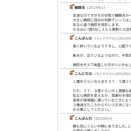
髄膜炎
| 2012/09/13
友達なのですがその状態で髄膜炎の
大きい病院に自分の判断でいっては
私なら違う病院を受診します。
ちなみに7度5分こえたら微熱とは言
こんばんは
リラックママさん | 2012/09
長く続いているようですし、心配で
鼻水が、出ているようなので、中耳
病院を代えて検査した方がいいかも
こんにちは
いちごママさん | 2012/09/1
１歳半ぐらいならまだ３７．５度ぐ
ただ、３７、９度ぐらいが１週間も
私なら病院を変えるか、耳鼻科を受
長男が保育園に通っているときによ
３歳過ぎたころからだいぶ丈夫にな
お大事にしてください。
こんばんわ
| 2012/09/16
娘も同じくらいの時にありました｡１
中耳炎は調べましたか?