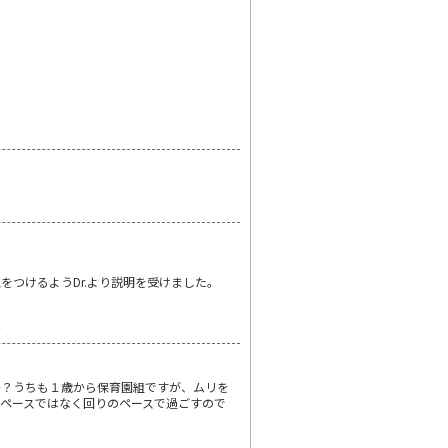
つけるようDr.より説明を受けました。
☆
か？うちも１歳から保育園組ですが、ムリを
ペースではなく回りのペースで過ごすので