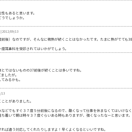
能性もあると思います。
どうでしょうか。
2012/09/13
2度前後）なのですが、そんなに微熱が続くことはなかったです。たまに熱がでても38
一度耳鼻科を受診されてはいかがでしょう。
ほとではないものの37前後が続くことは多いですね。
てましたが。
してみるかも。
/13
くことがありました。
水などでもすぐ３７度５分前後になるので、酷くなって仕事を休まなくてはいけなく
落ち着いて朝は時々３７度ぐらいある時もありますが、強くなったなーと思います。
すれば違う対応してくれたりしますよ！早くよくなるといいですね。