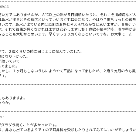
09/13
高い方ではありませんが、８℃以上の熱が５日間続いたりと、それこそ川崎病など
は鼻水が出るとその都度といっていいほど中耳炎になり、やはり７度ちょっとの微
思います。鼻水が出ている内は風邪のお熱と考えられるかなと思いますが、８度近い
す。それで結果が悪くなければまずは安心しますしね！食欲不振や発疹、喉や唇が
みることも大切かと思います。早くすっきり良くなるといいですね。お大事に…☆
いて、２歳くらいの時に同じように悩んでいました。
熱になり下がった。
が続いていて…
んでました。
したし、１ヶ月もしないうちにようやく平熱になってましたが、２歳９ヵ月の今も風
です。
性もありますよ。
ょうか。
/13
がダラダラ続くことが多かったです。
り、鼻水も出ているようですので耳鼻科を受診したりされてみてはいかがでしょう