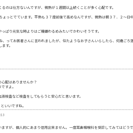
くるのは仕方ないんですが、微熱が１週間以上続くことが多く心配です。
ちょっとでています。平熱も３７度前後で高めなんですが、微熱は朝３７．２～日
やっぱり元気な時よりはご機嫌わるめみたいでかわいそうです。
ね、ってお医者さんに言われましたが、似たようなお子さんいらしたら、何歳ごろ
します。
の心配はありませんか？
うですよ。
血液検査など検査をしてもらうと安心だと思います。
くといいですね。
/13
いますが、個人的にあまり信用出来ません。一度耳鼻咽喉科を受診してみてはどう