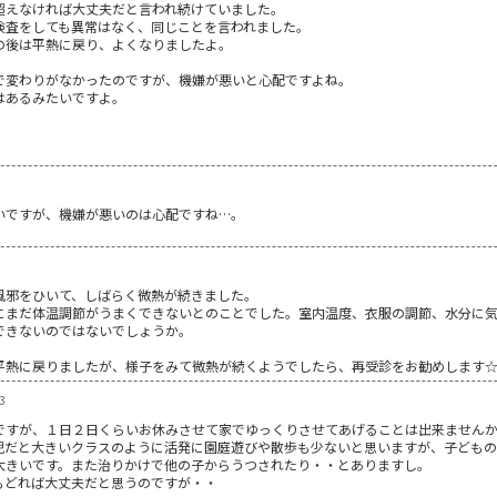
超えなければ大丈夫だと言われ続けていました。
検査をしても異常はなく、同じことを言われました。
の後は平熱に戻り、よくなりましたよ。
で変わりがなかったのですが、機嫌が悪いと心配ですよね。
はあるみたいですよ。
。
いですが、機嫌が悪いのは心配ですね…。
風邪をひいて、しばらく微熱が続きました。
まだ体温調節がうまくできないとのことでした。室内温度、衣服の調節、水分に気を
できないのではないでしょうか。
平熱に戻りましたが、様子をみて微熱が続くようでしたら、再受診をお勧めします
3
ですが、１日２日くらいお休みさせて家でゆっくりさせてあげることは出来ません
児だと大きいクラスのように活発に園庭遊びや散歩も少ないと思いますが、子どもの
大きいです。また治りかけで他の子からうつされたり・・とありますし。
もどれば大丈夫だと思うのですが・・