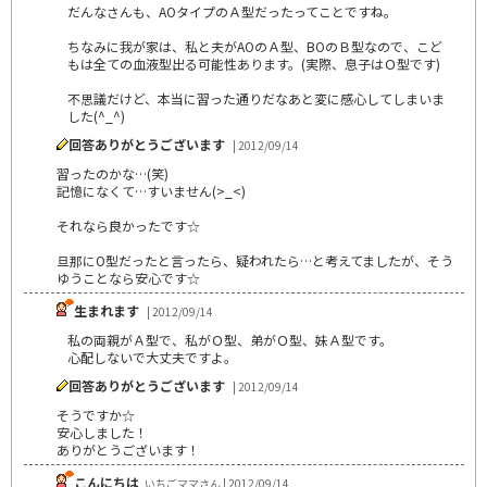
だんなさんも、AOタイプのＡ型だったってことですね。
ちなみに我が家は、私と夫がAOのＡ型、BOのＢ型なので、こど
もは全ての血液型出る可能性あります。(実際、息子はＯ型です)
不思議だけど、本当に習った通りだなあと変に感心してしまいま
した(^_^)
回答ありがとうございます
| 2012/09/14
習ったのかな…(笑)
記憶になくて…すいません(>_<)
それなら良かったです☆
旦那にO型だったと言ったら、疑われたら…と考えてましたが、そう
ゆうことなら安心です☆
生まれます
| 2012/09/14
私の両親がＡ型で、私がＯ型、弟がＯ型、妹Ａ型です。
心配しないで大丈夫ですよ。
回答ありがとうございます
| 2012/09/14
そうですか☆
安心しました！
ありがとうございます！
こんにちは
いちごママさん | 2012/09/14