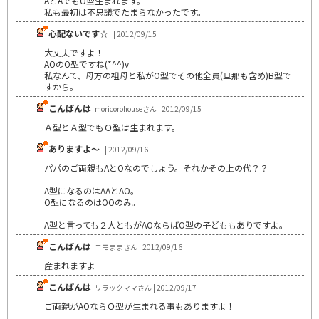
AとAでもO型生まれます。
私も最初は不思議でたまらなかったです。
心配ないです☆
| 2012/09/15
大丈夫ですよ！
AOのO型ですね(*^^)v
私なんて、母方の祖母と私がO型でその他全員(旦那も含め)B型で
すから。
こんばんは
moricorohouseさん | 2012/09/15
Ａ型とＡ型でもＯ型は生まれます。
ありますよ～
| 2012/09/16
パパのご両親もAとOなのでしょう。それかその上の代？？
A型になるのはAAとAO。
O型になるのはOOのみ。
A型と言っても２人ともがAOならばO型の子どももありですよ。
こんばんは
ニモままさん | 2012/09/16
産まれますよ
こんばんは
リラックママさん | 2012/09/17
ご両親がAOならＯ型が生まれる事もありますよ！