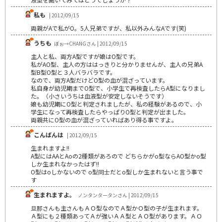
私も
| 2012/09/15
両親がAで私がO。5人兄弟ですが、私以外みんなAです(笑)
うちも
ぼぉ→CHANGさん | 2012/09/15
主人と私、両方A型ですが娘はO型です。
私がAO型、主人の方ははっきりと分かりませんが、主人の兄弟A
型B型O型と３人バラバラです。
なので、両方A型だけどO型の血が混ざっています。
私自身が幼児期までO型で、小学生で再検査したらA型になりまし
た。（小さいうちは血液型が安定しないそうです）
娘も幼児期にO型と判定されましたが、私の経験があるので、小
学生になって再検査したらやっぱりO型と判定が出ました。
両親共にO型の血が混ざっていればあり得る事ですよ。
こんばんは
| 2012/09/15
生まれますよ!!
A型にはAAとAoの2種類があろので どちらかがo型ならAO型かo型
しか生まれなかったはず!!
O型はoしかないので o型同士だとo型しか生まれないと言う事で
す
生まれますよ。
ノンタンタータンさん | 2012/09/15
旦那さんも主さんもＡＯ型なのでＡ型かＯ型の子が生まれます。
Ａ型にも２種類あってＡが強いＡＡ型とＡＯ型があります。ＡＯ