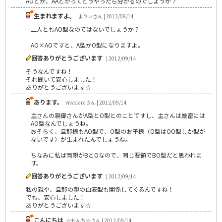
AOとか、AAとかってどうやったら分かるのでしょうか？
生まれますよ。
まりぃさん | 2012/09/14
二人ともAO型なのではないでしょうか？
AO×AOですと、A型かO型になりますよ。
回答ありがとうございます
| 2012/09/14
そうなんですね！
それ聞いて安心しました！
ありがとうございます☆
あります。
vivadaraさん | 2012/09/14
主さんの親御さんがA型とO型とのことですし、主さんは厳密には
AO型なんでしょうね。
おそらく、旦那様もAO型で、O型のお子様（O型はOO型しか型が
ないです）が生まれたんでしょうね。
ちなみに私は両親がBとOなので、同じ要領でBO型だと思われま
す。
回答ありがとうございます
| 2012/09/14
私の親や、旦那の親の血液型も関係してくるんですね！
でも、安心しました！
ありがとうございます☆
こんにちは
☆もんち☆さん | 2012/09/14