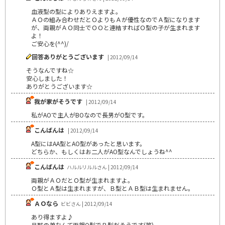
血液型の型によりありえますよ。
ＡＯの組み合わせだとＯよりもＡが優性なのでＡ型になります
が、両親がＡＯ同士でＯＯと連結すればＯ型の子が生まれます
よ！
ご安心を(^^)/
回答ありがとうございます
| 2012/09/14
そうなんですね☆
安心しました！
ありがとうございます☆
我が家がそうです
| 2012/09/14
私がAOで主人がBOなので長男がO型です。
こんばんは
| 2012/09/14
A型にはAA型とAO型があったと思います。
どちらか、もしくはお二人がAO型なんでしょうね^^
こんばんは
ハルルリルルさん | 2012/09/14
両親がＡＯだとＯ型が生まれますよ。
Ｏ型とＡ型は生まれますが、Ｂ型とＡＢ型は生まれません。
ＡＯなら
ビビさん | 2012/09/14
あり得ますよ♪
旦那の弟なんて両親O型でＢ型だそうです(笑)