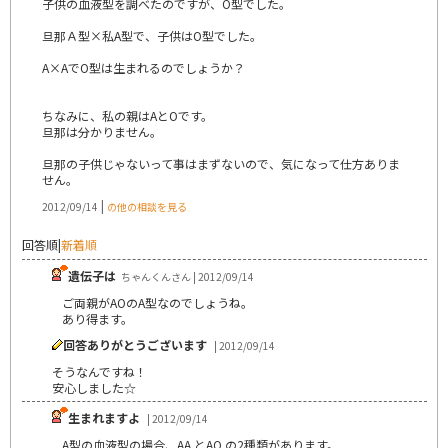
子供の血液型を調べたのですが、O型でした。
旦那Ａ型×私A型で、子供はO型でした。
A×AでO型は生まれるのでしょうか？
ちなみに、私の親はAとOです。
旦那は分かりません。
旦那の子供じゃないって事はまずないので、気になって仕方ありま
せん。
|
2012/09/14
の他の相談を見る
回答順
|
新着順
遺伝子は
ちゃんくんさん | 2012/09/14
ご両親がAOのA型なのでしょうね。
あり得ます。
回答ありがとうございます
| 2012/09/14
そうなんですね！
安心しました☆
生まれますよ
| 2012/09/14
A型の血液型の場合、AA とAO の2種類があります。