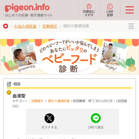
月齢別に
LINE
さがす
登録
はじめての妊娠・育児情報サイト
健診の基礎知識
お悩み相談室
定期健診
MENU
相談
血液型
カテゴリー：
定期健診
>
健診の基礎知識
｜回答期限：終了 2012/09/28｜ | 回答数
(50)
ポストする
LINEで送る