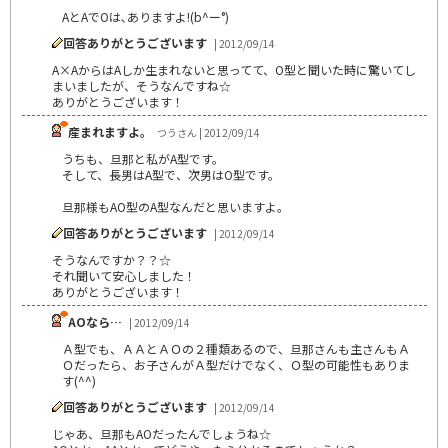
AとAでOは､ありますよ!(b^ー°)
回答ありがとうございます
| 2012/09/14
A×AからはAしか生まれないと思ってて、O型と聞いた時に驚いてし
まいましたが、そうなんですね☆
ありがとうございます！
産まれますよ。
つうさん | 2012/09/14
うちも、旦那と私がA型です。
そして、長男はA型で、次男はO型です。
旦那様もAO型のA型なんだと思いますよ。
回答ありがとうございます
| 2012/09/14
そうなんですか？？☆
それ聞いて安心しました！
ありがとうございます！
AOなら…
| 2012/09/14
Ａ型でも、ＡＡとＡＯの２種類あるので、旦那さんも主さんもＡ
Ｏだったら、お子さんがＡ型だけでなく、Ｏ型の可能性もありま
す(^^)
回答ありがとうございます
| 2012/09/14
じゃあ、旦那もAOだったんでしょうね☆