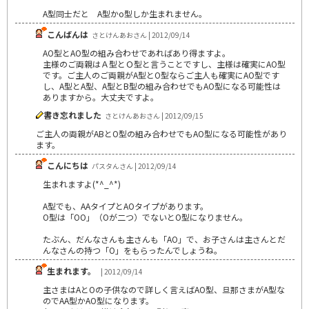
A型同士だと A型かo型しか生まれません。
こんばんは
さとけんあおさん | 2012/09/14
AO型とAO型の組み合わせであればあり得ますよ。
主様のご両親はＡ型とＯ型と言うことですし、主様は確実にAO型
です。ご主人のご両親がA型とO型ならご主人も確実にAO型です
し、A型とA型、A型とB型の組み合わせでもAO型になる可能性は
ありますから。大丈夫ですよ。
書き忘れました
さとけんあおさん | 2012/09/15
ご主人の両親がABとO型の組み合わせでもAO型になる可能性があり
ます。
こんにちは
パスタんさん | 2012/09/14
生まれますよ(*^_^*)
A型でも、AAタイプとAOタイプがあります。
O型は「OO」（Oが二つ）でないとO型になりません。
たぶん、だんなさんも主さんも「AO」で、お子さんは主さんとだ
んなさんの持つ「O」をもらったんでしょうね。
生まれます。
| 2012/09/14
主さまはAとOの子供なので詳しく言えばAO型、旦那さまがA型な
のでAA型かAO型になります。