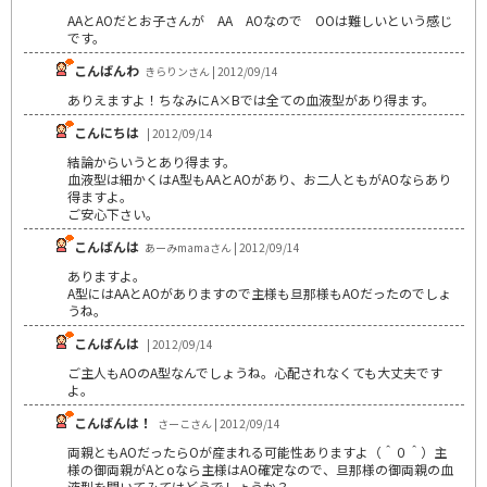
AAとAOだとお子さんが AA AOなので OOは難しいという感じ
です。
こんばんわ
きらりンさん | 2012/09/14
ありえますよ！ちなみにA×Bでは全ての血液型があり得ます。
こんにちは
| 2012/09/14
結論からいうとあり得ます。
血液型は細かくはA型もAAとAOがあり、お二人ともがAOならあり
得ますよ。
ご安心下さい。
こんばんは
あーみmamaさん | 2012/09/14
ありますよ。
A型にはAAとAOがありますので主様も旦那様もAOだったのでしょ
うね。
こんばんは
| 2012/09/14
ご主人もAOのA型なんでしょうね。心配されなくても大丈夫です
よ。
こんばんは！
さーこさん | 2012/09/14
両親ともAOだったらOが産まれる可能性ありますよ（＾０＾）主
様の御両親がAとoなら主様はAO確定なので、旦那様の御両親の血
液型を聞いてみてはどうでしょうか？