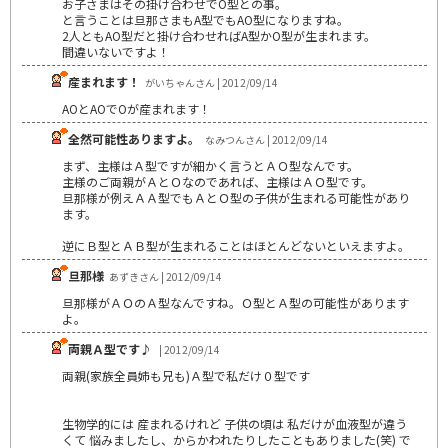
お子さまはその掛け合わせでO型との事。
と言うことは旦那さまもA型でもAO型になりますね。
2人ともAO型だと掛け合わせればA型かO型が生まれます。
間違いないですよ！
産まれます！
がいちゃんさん | 2012/09/14
AOとAOでOが産まれます！
全然可能性ありますよ。
なみつんさん | 2012/09/14
まず、主様はＡ型ですが細かく言うとＡＯ型なんです。
主様のご両親がＡとＯなのであれば、主様はＡＯ型です。
旦那様が例えＡＡ型でもＡとＯ型の子供が生まれる可能性があり
ます。
逆にＢ型とＡＢ型が生まれることはほとんどないといえますよ。
旦那様
あずきさん | 2012/09/14
旦那様がＡＯのＡ型なんですね。Ｏ型とＡ型の可能性があります
よ。
両親Ａ型です♪
| 2012/09/14
両親(家族全員姉も兄も)Ａ型で私だけ０型です
生物学的には 産まれるけれど 子供の頃は 私だけが血液型が違う
くて 悩みましたし、からかわれたりしたこともありました(笑) で