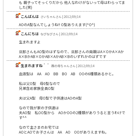
も 親子ってそっくりだから 他人なわけがないって母はわらってま
した(笑)
こんばんは
さいちゃんさん | 2012/09/14
AOのA型なんでしょうね!! O型ありえます(^O^)
こんにちは
なぴなぴさん | 2012/09/14
生まれますよ
旦那さんもAO型のはずなので、旦那さんの両親はA×OかA×Aか
A×BかAB×OかAB×AかAB×Bのいずれかのはずです
生まれますね＾＾
酉の母ちゃんさん | 2012/09/14
血液型は AA AO BB BO AB OOの6種類あるかと。
私は父O型 母0型なので
兄弟含め家族全員O型
夫は父A型 母O型で子供達はAOのA型
なので我が家の子供達は
夫AO型 私OO型から AOかOOの2種類がありうると言うわけで
す^^
なので主さまのお宅では
AOとAOでお子さんは AA AO OOがありえますね。