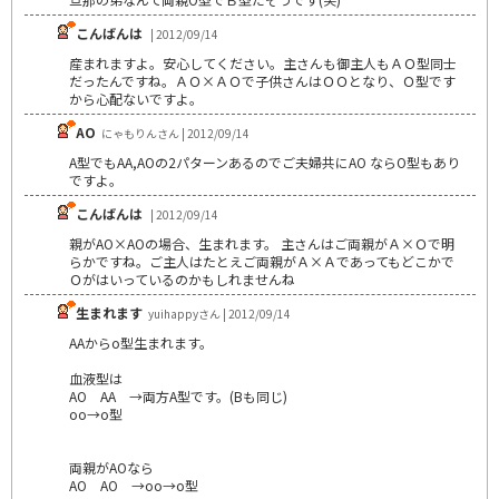
こんばんは
| 2012/09/14
産まれますよ。安心してください。主さんも御主人もＡＯ型同士
だったんですね。ＡＯ×ＡＯで子供さんはＯＯとなり、Ｏ型です
から心配ないですよ。
AO
にゃもりんさん | 2012/09/14
A型でもAA,AOの2パターンあるのでご夫婦共にAO ならO型もあり
ですよ。
こんばんは
| 2012/09/14
親がAO×AOの場合、生まれます。 主さんはご両親がＡ×Ｏで明
らかですね。ご主人はたとえご両親がＡ×Ａであってもどこかで
Ｏがはいっているのかもしれませんね
生まれます
yuihappyさん | 2012/09/14
AAからo型生まれます。
血液型は
AO AA →両方A型です。(Bも同じ)
oo→o型
両親がAOなら
AO AO →oo→o型