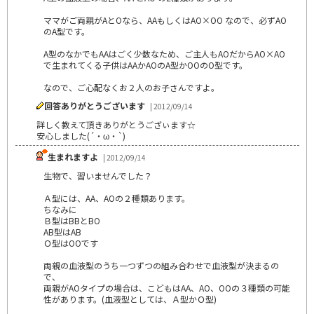
ママがご両親がAとOなら、AAもしくはAO×OO なので、必ずAO
のA型です。
A型のなかでもAAはごく少数なため、ご主人もAOだからAO×AO
で生まれてくる子供はAAかAOのA型かOOのO型です。
なので、ご心配なくお２人のお子さんですよ。
回答ありがとうございます
| 2012/09/14
詳しく教えて頂きありがとうござぃます☆
安心しました(´・ω・`)
生まれますよ
| 2012/09/14
生物で、習いませんでした？
Ａ型には、AA、AOの２種類あります。
ちなみに
Ｂ型はBBとBO
AB型はAB
Ｏ型はOOです
両親の血液型のうち一つずつの組み合わせで血液型が決まるの
で、
両親がAOタイプの場合は、こどもはAA、AO、OOの３種類の可能
性があります。(血液型としては、Ａ型かＯ型)