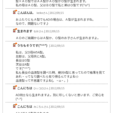
型×ＡＯ型ではＡＡ型かＡＯ型かＯ型が生まれます。
私の母はＡＯ型、父はＢＯ型で私と弟はＯ型です(^o^)
こんばんは。
keikoさん | 2012/09/15
おふたりともＡ型でもAOの場合は、Ａ型が生まれますね。
なので、問題ないです♪
生まれます
なおさん | 2012/09/15
ＡＯのご両親からはＡ型か、Ｏ型のお子さんが生まれますよ。
うちもそうです(*^^*)
| 2012/09/15
私は、父O母AのA型。
旦那は、父母共にA型。
長女はO型
次女はA型
です(*^^*)
私も長女の血液型を調べた時、絶対A型と思ってたので結果を見て
あれ・ってなり調べたら有り得るんですよね☆
血液型って不思議ですよね(。・ω・。)
こんにちは
ひぃコロさん | 2012/09/15
AO同士なら生まれますよ。別に珍しくないと思います、ご安心を
(^-^)
こんにちは
みこちんさん | 2012/09/15